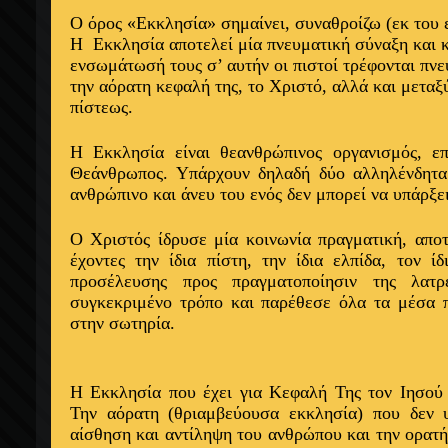
Ο όρος «Εκκλησία» σημαίνει, συναθροίζω (εκ του 
Η
Εκκλησία αποτελεί μία πνευματική σύναξη και 
ενσωμάτωσή τους σ’ αυτήν οι πιστοί τρέφονται πνε
την αόρατη κεφαλή της, το Χριστό, αλλά και μεταξύ
πίστεως.
Η Εκκλησία είναι θεανθρώπινος οργανισμός, επ
Θεάνθρωπος. Υπάρχουν δηλαδή δύο αλληλένδητα 
ανθρώπινο και άνευ του ενός δεν μπορεί να υπάρξει
Ο Χριστός ίδρυσε μία κοινωνία πραγματική, απ
έχοντες την ίδια πίστη, την ίδια ελπίδα, τον ί
προσέλευσης προς πραγματοποίησιν της λατ
συγκεκριμένο τρόπο και παρέθεσε όλα τα μέσα 
στην σωτηρία.
Η Εκκλησία που έχει για Κεφαλή Της τον Ιησού 
Την αόρατη (θριαμβεύουσα εκκλησία) που δεν υ
αίσθηση και αντίληψη του ανθρώπου και την ορατ