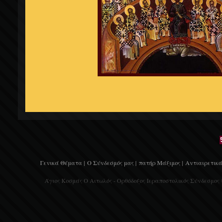
Γενικά Θέματα |
Ο Σύνδεσμός μας |
πατήρ Μάξιμος |
Αντιαιρετικά
Άγιος Κοσμάς Ο Αιτωλός - Ορθόδοξος Ιεραποστολικός Σύνδεσμος