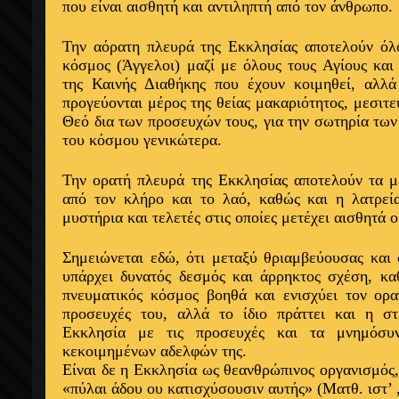
που είναι αισθητή και αντιληπτή από τον άνθρωπο.
Την αόρατη πλευρά της Εκκλησίας αποτελούν όλ
κόσμος (Άγγελοι) μαζί με όλους τους Αγίους και
της Καινής Διαθήκης που έχουν κοιμηθεί, αλλά
προγεύονται μέρος της θείας μακαριότητος, μεσιτ
Θεό δια των προσευχών τους, για την σωτηρία των
του κόσμου γενικώτερα.
Την ορατή πλευρά της Εκκλησίας αποτελούν τα μέ
από τον κλήρο και το λαό, καθώς και η λατρεί
μυστήρια και τελετές στις οποίες μετέχει αισθητά 
Σημειώνεται εδώ, ότι μεταξύ θριαμβεύουσας και
υπάρχει δυνατός δεσμός και άρρηκτος σχέση, κα
πνευματικός κόσμος βοηθά και ενισχύει τον ορατ
προσευχές του, αλλά το ίδιο πράττει και η σ
Εκκλησία με τις προσευχές και τα μνημόσυ
κεκοιμημένων αδελφών της.
Είναι δε η Εκκλησία ως θεανθρώπινος οργανισμός,
«πύλαι άδου ου κατισχύσουσιν αυτής» (Ματθ. ιστ’ 