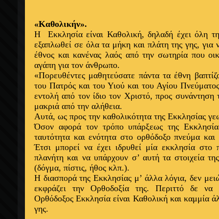
«Καθολικήν».
Η
Εκκλησία είναι Καθολική, δηλαδή έχει όλη τη
εξαπλωθεί σε όλα τα μήκη και πλάτη της γης, για 
έθνος και κανένας λαός από την σωτηρία που ο
αγάπη για τον άνθρωπο.
«Πορευθέντες μαθητεύσατε πάντα τα έθνη βαπτίζο
του Πατρός και του Υιού και του Αγίου Πνεύματος»
εντολή από τον ίδιο τον Χριστό, προς συνάντηση
μακριά από την αλήθεια.
Αυτά, ως προς την καθολικότητα της Εκκλησίας γε
Όσον αφορά τον τρόπο υπάρξεως της Εκκλησίας
ταυτότητα και ενότητα στο ορθόδοξο πνεύμα κα
Έτσι μπορεί να έχει ιδρυθεί μία εκκλησία στο
πλανήτη και να υπάρχουν σ’ αυτή τα στοιχεία τη
(δόγμα, πίστις, ήθος κλπ.).
Η διασπορά της Εκκλησίας μ’ άλλα λόγια, δεν μειώ
εκφράζει την Ορθοδοξία της. Περιττό δε να 
Ορθόδοξος Εκκλησία είναι Καθολική και καμμία ά
γης.