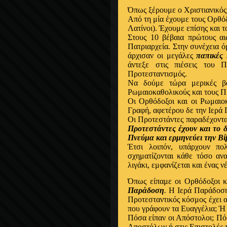
Όπως ξέρουμε ο Χριστιανικός 
Από τη μία έχουμε τους Ορθόδ
Λατίνοι). Έχουμε επίσης και 
Στους 10 βέβαια πρώτους αι
Πατριαρχεία. Στην συνέχεια 
άρχισαν οι μεγάλες
παπικές
άντεξε στις πιέσεις του 
Προτεσταντισμός.
Να δούμε τώρα μερικές βα
Ρωμαιοκαθολικούς και τους Πρ
Οι Ορθόδοξοι και οι Ρωμαιοκ
Γραφή, αφετέρου δε την Ιερά
Οι Προτεστάντες παραδέχοντα
Προτεστάντες έχουν και το δ
Πνεύμα και ερμηνεύει την Βί
Έτσι λοιπόν, υπάρχουν πολ
σχηματίζονται κάθε τόσο ανα
λιγάκι, εμφανίζεται και ένας 
Όπως είπαμε οι Ορθόδοξοι κ
Παράδοση
.
Η Ιερά Παράδοση 
Προτεσταντικός κόσμος έχει α
που γράφουν τα Ευαγγέλια; Ή
Πόσα είπαν οι Απόστολοι; Πό
Aποστόλων ή στις Επιστολές