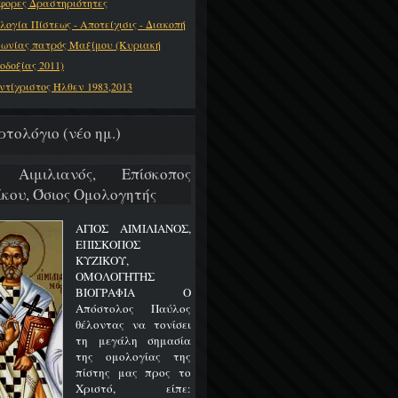
φορες Δραστηριότητες
λογία Πίστεως - Αποτείχισις - Διακοπή
νωνίας πατρός Μαξίμου (Κυριακή
οδοξίας 2011)
ντίχριστος Ήλθεν 1983,2013
ρτολόγιο (νέο ημ.)
 Αιμιλιανός, Επίσκοπος
ίκου, Όσιος Ομολογητής
ΑΓΙΟΣ ΑΙΜΙΛΙΑΝΟΣ,
ΕΠΙΣΚΟΠΟΣ
ΚΥΖΙΚΟΥ,
ΟΜΟΛΟΓΗΤΗΣ
ΒΙΟΓΡΑΦΙΑ Ο
Απόστολος Παύλος
θέλοντας να τονίσει
τη μεγάλη σημασία
της ομολογίας της
πίστης μας προς το
Χριστό, είπε: