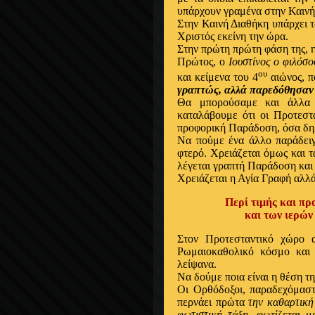
υπάρχουν γραμένα στην Καινή
Στην Καινή Διαθήκη υπάρχει 
Χριστός εκείνη την ώρα.
Στην πρώτη πρώτη φάση της, η
Πρώτος, ο
Ιουστίνος
ο φιλόσ
ου
και κείμενα του 4
αιώνος, π
γραπτώς, αλλά παρεδόθησαν 
Θα μπορούσαμε και άλλα 
καταλάβουμε ότι οι Προτεστά
προφορική Παράδοση, όσα δηλ
Να πούμε ένα άλλο παράδειγμ
φτερό. Χρειάζεται όμως και τ
λέγεται γραπτή Παράδοση και
Χρειάζεται η Αγία Γραφή αλλά
Περί τιμής και προσκ
και των ιερών του
Στον Προτεσταντικό χώρο α
Ρωμαιοκαθολικό κόσμο και 
λείψανα.
Να δούμε ποια είναι η θέση τ
Οι Ορθόδοξοι, παραδεχόμαστε
περνάει πρώτα
την
καθαρτική
φωτιστική τάξη
,
φωτίζεται με