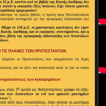
ο 52 μ.Χ. κανένα από τα βιβλία της Καινής Διαθήκης δεν
 λοιπόν η εκκλησία; Πώς δούλευε; Είχε τίποτα γραπτό;
 παράδοση προχωρούσε!
σιάστηκε το πρώτο βιβλίο, η πρώτη προς Θεσσαλονικείς
κκλησία συντηρείτο με την προφορική διδασκαλία των
:
Μ
έχρι το 150 μ.Χ. οι χριστιανικές κοινότητες δεν είχαν
 Καινής Διαθήκης και οι εκκλησίες συνετηρούντο, και η
ύσε, βάση της προφορικής διδασκαλίας των Αποστόλων
όλων.
ΠΛΑΝΕΣ ΤΩΝ ΠΡΟΤΕΣΤΑΝΤΩΝ
πέφτουν οι Προτεστάντες που απορρίπτουν τις Ιερές
τώσεις για να γίνει πιο κατανοητό αυτό το για το οποίο
 μνημονεύσεως των κεκοιμημένων
η
μος
στην 3
ομιλία εις Φιληππησίους
γράφει τα εξής:
υπο των Αποστόλων το επί των φρικτών μυστηρίων
όντων";
οση από τους Αποστόλους, όταν γίνεται το μυστήριο