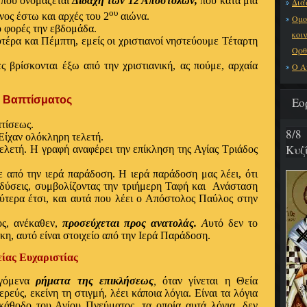
ο που ονομάζεται
Διδαχή των 12 Αποστόλων,
που κατά μία
Διά
ου
νος έστω και αρχές του 2
αιώνα.
Ομο
ο φορές την εβδομάδα.
κοι
τέρα και Πέμπτη, εμείς οι χριστιανοί νηστεύουμε Τέταρτη
Ορθ
ς βρίσκονται έξω από την χριστιανική, ας πούμε, αρχαία
Ο Α
ίσματος
Εο
τίσεως.
8/8
Είχαν ολόκληρη τελετή.
Κυζ
ελετή. Η γραφή αναφέρει την επίκληση της Αγίας Τριάδος
ε από την ιερά παράδοση. Η ιερά παράδοση μας λέει, ότι
ναδύσεις, συμβολίζοντας την τριήμερη Ταφή και Ανάσταση
τερα έτσι, και αυτά που λέει ο Απόστολος Παύλος στην
ος, ανέκαθεν,
προσεύχεται προς ανατολάς.
Α
υτό δεν το
κη, αυτό είναι στοιχείο από την Ιερά Παράδοση.
υχαριστίας
εγόμενα
ρήματα της επικλήσεως
,
όταν γίνεται η
Θεία
ρεύς, εκείνη τη στιγμή, λέει κάποια λόγια. Είναι τα λόγια
 κάθοδο του Αγίου Πνεύματος, τα οποία αυτά λόγια, δεν