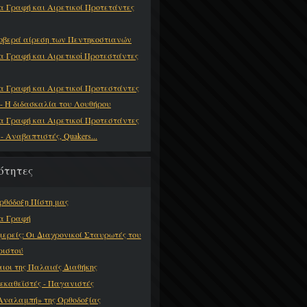
α Γραφή και Αιρετικοί Προτετάντες
οβερά αίρεση των Πεντηκοστιανών
α Γραφή και Αιρετικοἰ Προτεστάντες
α Γραφή και Αιρετικοί Προτεστάντες
) - Η διδασκαλία του Λουθήρου
α Γραφή και Αιρετικοί Προτεστάντες
 - Αναβαπτιστές, Quakers...
ότητες
ρθόδοξη Πίστη μας
α Γραφή
ιερείς: Οι Διαχρονικοί Σταυρωτές του
Χριστού
αιοι της Παλαιάς Διαθήκης
εκαθεϊστές - Παγανιστές
Αναλαμπή» της Ορθοδοξίας