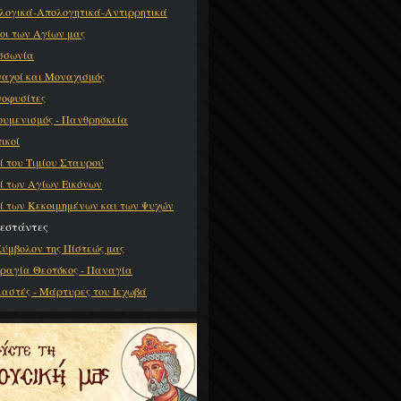
λογικά-Απολογητικά-Αντιρρητικά
οι των Αγίων μας
σσωνία
αχοί και Μοναχισμός
οφυσίτες
ουμενισμός - Πανθρησκεία
ικοί
ί του Τιμίου Σταυρού
ί των Αγίων Εικόνων
ί των Κεκοιμημένων και των Ψυχών
εστάντες
Σύμβολον της Πίστεώς μας
ραγία Θεοτόκος - Παναγία
ιαστές - Μάρτυρες του Ιεχωβά