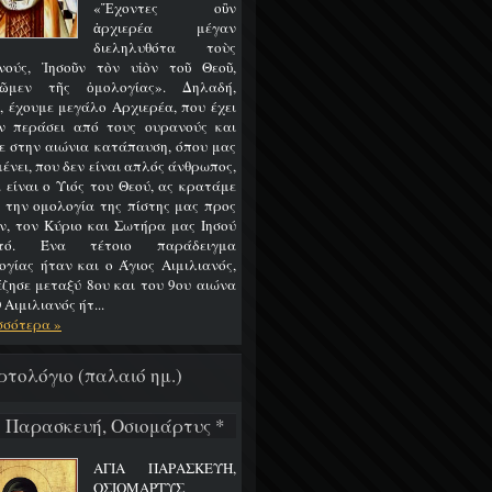
«Ἔχοντες οὒν
ἀρχιερέα μέγαν
διεληλυθότα τοὺς
νούς, Ἰησοῦν τὸν υἱὸν τοῦ Θεοῦ,
ῶμεν τῆς ὁμολογίας». Δηλαδή,
, έχουμε μεγάλο Αρχιερέα, που έχει
ν περάσει από τους ουρανούς και
ε στην αιώνια κατάπαυση, όπου μας
ένει, που δεν είναι απλός άνθρωπος,
 είναι ο Υιός του Θεού, ας κρατάμε
 την ομολογία της πίστης μας προς
ν, τον Κύριο και Σωτήρα μας Ιησού
στό. Ένα τέτοιο παράδειγμα
ογίας ήταν και ο Άγιος Αιμιλιανός,
έζησε μεταξύ 8ου και του 9ου αιώνα
 Αιμιλιανός ήτ...
σσότερα »
ρτολόγιο (παλαιό ημ.)
7 Παρασκευή, Οσιομάρτυς *
ΑΓΙΑ ΠΑΡΑΣΚΕΥΗ,
ΟΣΙΟΜΑΡΤΥΣ