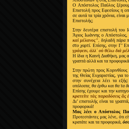
O Απόστολος Παύλος ξέρουμε
Επιστολή προς Εφεσίους η οπ
σε αυτά τα τρία χρόνια, είναι
Ε
πιστολής;
Στην δευτέρα επιστολή του Ι
Άγιος Ιωάννης ο Απόστολος,
κα
ὶ
μ
έ
λανος"
,
δηλαδή
πάρα π
στο χαρτί.
Επίσης, στην Γ’ Επ
γρ
ά
φειν,
ἀ
λλ
᾿
ο
ὐ
θ
έ
λω δι
ὰ
μ
έ
Η ίδια η Καινή Διαθήκη, μας α
γραπτά αλλά και τα προφορικά
Στην πρώτη προς Κορινθίους Ε
της Θείας Ευχαριστίας, για τ
στην συνέχεια λέει τα εξής
υπόλοιπα, θα έρθω και θα τα 
Επίσης έχουμε και την κατηγ
κρατε
ῖ
τε τ
ὰ
ς παραδ
ό
σεις
ἃ
ς
Δι’ επιστολής είναι τα γραπτά
προφορικά!
Μας λέει ο Απόστολος Παύ
Προτεστάντες μας λένε, ότι εί
κρατάτε και τα προφορικά,
όσ