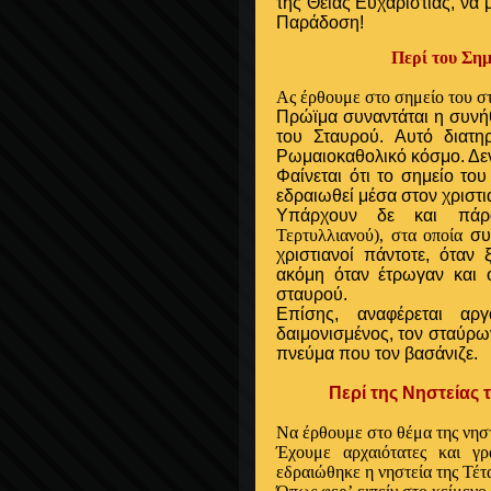
της Θείας Ευχαριστίας, να 
Παράδοση!
Περί του Σημ
Ας έρθουμε στο
σημείο του σ
Πρώϊμα συναντάται η συνήθ
του Σταυρού. Αυτό διατη
Ρωμαιοκαθολικό κόσμο. Δεν
Φαίνεται ότι το σημείο το
εδραιωθεί μέσα στον χριστι
Υπάρχουν δε και πάρ
Τερτυλλιανού), στα οποία
συν
χριστιανοί πάντοτε, όταν
ακόμη όταν έτρωγαν και 
σταυρού.
Επίσης, αναφέρεται αρ
δαιμονισμένος, τον σταύρω
πνεύμα που τον βασάνιζε.
Περί της Νηστείας της
Να έρθουμε στο θέμα της
νησ
Έχουμε αρχαιότατες και γρ
εδραιώθηκε η νηστεία της Τέτ