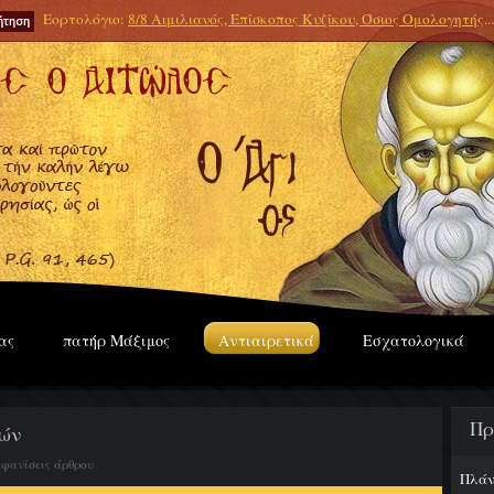
Εορτολόγιο:
8/8 Αιμιλιανός, Επίσκοπος Κυζίκου, Όσιος Ομολογητής
...
ας
πατήρ Μάξιμος
Αντιαιρετικά
Εσχατολογικά
Πρ
τών
μφανίσεις άρθρου
Πλάν