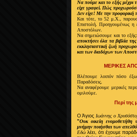
Να πούμε και το εξής μέχρι τ
είχε γραφεί. Πώς προχωρούσε
Δεν είχε! Με την προφορική
Και τότε, το 52 μ.Χ., παρου
Επιστολή. Προηγουμένως η ε
Aποστόλων.
Nα σημειώσουμε και το εξής
αποκτήσει όλα τα βιβλία της
εκκλησιαστική ζωή προχωρο
και των διαδόχων των Αποστ
ΜΕΡΙΚΕΣ ΑΠΟ ΤΙΣ 
Βλέπουμε λοιπόν πόσο έξω 
Παραδόσεις.
Να αναφέρουμε μερικές περιπ
ομιλούμε.
Περί της
Ο Άγιος
Ιωάννης ο Χρυσόστο
"
Ουκ οικείη ενομοθετήθη 
μνήμην ποιήσθαι των απελθ
Εδώ
λέει,
ότι έχουμε παράδ