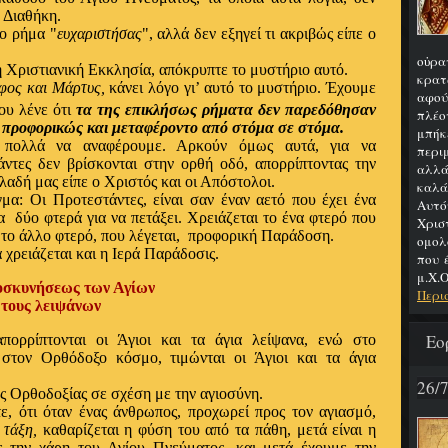
 Διαθήκη.
το ρήμα "
ευχαριστήσας
", αλλά δεν εξηγεί τι ακριβώς είπε ο
οὐρα
 Χριστιανική Εκκλησία, απόκρυπτε το μυστήριo αυτό.
κρατ
οφος
και Μάρτυς,
κάνει λόγο γι’ αυτό το μυστήριο. Έχουμε
αφού
ου λένε ότι
τα της επικλήσως ρήματα δεν παρεδόθησαν
πλέο
προφορικώς και μεταφέροντο από στόμα σε στόμα.
μπήκ
πολλά να αναφέρουμε. Αρκούν όμως αυτά, για να
περιμ
ντες δεν βρίσκονται στην ορθή οδό, απορρίπτοντας την
αλλά
αδή μας είπε ο Χριστός και οι Απόστολοι.
καλά
α: Οι Προτεστάντες, είναι σαν έναν αετό που έχει ένα
Αυτό
α δύο φτερά για να πετάξει. Χρειάζεται το ένα φτερό που
Χρι
 το άλλο φτερό, που λέγεται, προφορική Παράδοση.
ομολ
 χρειάζεται και η Ιερά Παράδοσις.
που 
μ.Χ.Ο
υνήσεως των Αγίων
Περι
ς λειψάνων
Εο
πορρίπτονται οι
Άγιοι
και τα
άγια λείψανα,
ενώ στο
στον Ορθόδοξο κόσμο, τιμώνται οι Άγιοι και τα άγια
26/
ης Ορθοδοξίας σε σχέση με την αγιοσύνη.
, ότι όταν ένας άνθρωπος, προχωρεί προς τον αγιασμό,
 τάξη
,
καθαρίζεται η φύση του από τα
πάθη
, μετά είναι η
 την χάρη του Αγίου Πνεύματος, και μετά έχουμε την