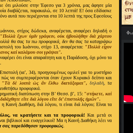
 ότι μιλούσε στην Έφεσο για 3 χρόνια, μας άφησε μία
οία διαβάζεται, παρακαλώ, σε 10 λεπτά! Ε! όσα εδίδασκε
 μόνο αυτά που περιέχονται στα 10 λεπτά της προς
Εφεσίους
ωάννου, στίχος δώδεκα, αναφέρεται, αναφέρει δηλαδή ο
Φω
"
Πολλ
ὰ
ἔ
χων
ὑ
μ
ῖ
ν γρ
ά
φειν, ο
ὐ
κ
ἠ
βουλ
ή
θην δι
ὰ
χ
ά
ρτου
ολλά θα σας τα πω προφορικά, δεν θα σας τα καταγράψω
ιστολή του Ιωάννου, στίχο 13, αναφέρεται:
"
Πολλ
ὰ
ε
ἶ
χον
λανος κα
ὶ
καλ
ά
μου σοι γρ
ά
ψαι"
.
ναφέρει ότι είναι απαραίτητη και η Παράδοση, όχι μόνο τα
.
πιστολή (ια’, 34), προηγουμένως ομιλεί για το μυστήριο
ο πώς να συμπεριφέρονται όταν έχουν Κυριακό δείπνο και
:
"
Τ
ὰ
δ
ὲ
λοιπ
ὰ
ὡ
ς
ἂ
ν
ἔ
λθω διατ
ά
ξομαι"
,
δηλαδή,
τα
διευθετήσω προφορικά.
ορηματική διατύπωση στην Β’ Θεσσ. β’, 15:
"
στ
ή
κετε, κα
ὶ
ἐ
διδ
ά
χθητε ε
ἴ
τε δι
ὰ
λ
ό
γου ε
ἴ
τε δι’
ἐ
πιστολ
ῆ
ς
ἡ
μ
ῶ
ν"
.
, η Καινή Διαθήκη, διά λόγου, τι είναι διά λόγου; Είναι τα
λος, να κρατήσετε και τα προφορικά!
Και μετά οι
ναι βιβλικοί και ευαγγελικοί! Μα η Καινή Διαθήκη λέει να
α σας παρεδόθησαν προφορικώς
.