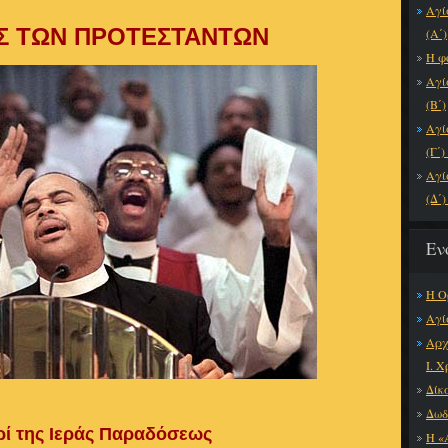
Αγί
Σ ΤΩΝ ΠΡΟΤΕΣΤΑΝΤΩΝ
(Α΄)
Η φ
Αγί
(Β΄)
Αγί
(Γ΄
Αγί
(Δ΄)
Εν
H Ο
Αγί
Αρχ
Ι. 
Δίκ
Δωδ
ρί της Ιεράς Παραδόσεως
Η «