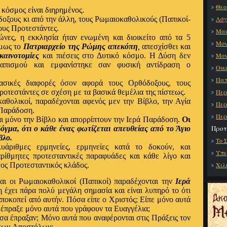
Θεο
κόσμος είναι διηρημένος.
οξους κι από την άλλη, τους Ρωμαιοκαθολικούς (Παπικοί-
Λόγ
τους Προτεστάντες.
Μα
ώνες, η εκκλησία ήταν ενωμένη και διοικείτο από τα 5
Μον
όμως το
Πατριαρχείο της Ρώμης
απεκόπη
,
απεσχίσθει και
καινοτομίες
και πιέσεις στο Δυτικό κόσμο. Η Δύση δεν
Μον
Παπισμού και εμφανίστηκε σαν φυσική αντίδραση ο
Οικ
Παπ
σικές διαφορές όσον αφορά τους Ορθόδοξους, τους
οτεστάντες σε σχέση με τα βασικά θεμέλια της πίστεως.
Περ
αθολικοί, παραδέχονται αφενός μεν την Βίβλο, την Αγία
Περ
 Παράδοση.
Περ
ι μόνο την Βίβλο και απορρίπτουν την Ιερά Παράδοση.
Οι
Προτ
όγμα, ότι ο κάθε ένας φωτίζεται απευθείας από το Άγιο
βλο.
Το 
υάριθμες ερμηνείες, ερμηνείες κατά το δοκούν, και
Υπε
ρίθμητες προτεσταντικές παραφυάδες και κάθε λίγο και
νέος Προτεσταντικός κλάδος.
Χιλ
αι οι Ρωμαιοκαθολικοί (Παπικοί) παραδέχονται την
Ιερά
έχει πάρα πολύ μεγάλη σημασία και είναι λυπηρό το ότι
ποκοπεί από αυτήν. Πόσα είπε ο Χριστός; Είπε μόνο αυτά
 έπραξε μόνο αυτά που γράφουν τα Ευαγγέλια;
σα έπραξαν; Μόνο αυτά που αναφέρονται στις Πράξεις τον
 των Aποστόλων;