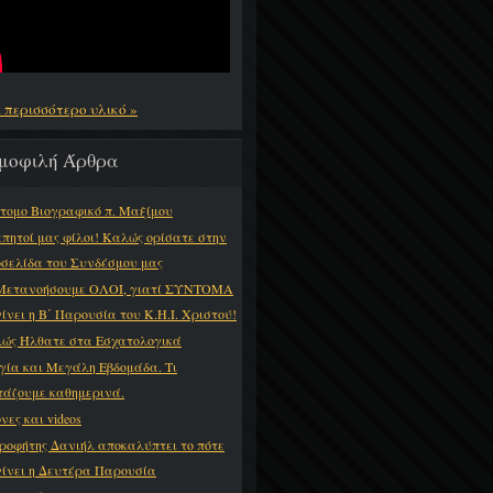
ε περισσότερο υλικό »
μοφιλή Άρθρα
τομο Βιογραφικό π. Μαξίμου
πητοί μας φίλοι! Καλώς ορίσατε στην
οσελίδα του Συνδέσμου μας
Μετανοήσουμε ΟΛΟΙ, γιατί ΣΥΝΤΟΜΑ
γίνει η Β΄ Παρουσία του Κ.Η.Ι. Χριστού!
ώς Ήλθατε στα Εσχατολογικά
γία και Μεγάλη Εβδομάδα. Τι
τάζουμε καθημερινά.
νες και videos
ροφήτης Δανιήλ αποκαλύπτει το πότε
γίνει η Δευτέρα Παρουσία