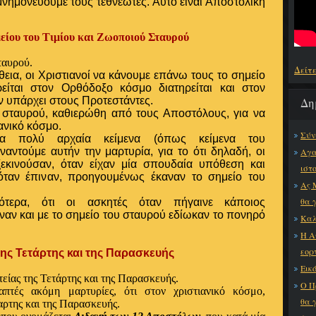
μνημονεύουμε τους τεθνεώτες. Αυτό είναι Αποστολική
είου του Τιμίου και Ζωοποιού Σταυρού
ταυρού
.
Δείτ
εια, οι Χριστιανοί να κάνουμε επάνω τους το σημείο
ρείται στον Ορθόδοξο κόσμο διατηρείται και στον
Δη
 υπάρχει στους Προτεστάντες.
υ σταυρού, καθιερώθη από τους Αποστόλους, για να
ανικό κόσμο.
Σύν
α πολύ αρχαία κείμενα (όπως κείμενα του
αντούμε αυτήν την μαρτυρία, για το ότι δηλαδή, οι
Αγα
 ξεκινούσαν, όταν είχαν μία σπουδαία υπόθεση και
ιστ
όταν έπιναν, προηγουμένως έκαναν το σημείο του
Ας 
θα 
γότερα, ότι οι ασκητές όταν πήγαινε κάποιος
ναν και με το σημείο του σταυρού εδίωκαν το πονηρό
Καλ
Η Α
εορ
 Τετάρτης και της Παρασκευής
Εικό
τείας
της Τετάρτης και της Παρασκευής.
Ο Π
απτές ακόμη μαρτυρίες, ότι στον χριστιανικό κόσμο,
θα 
αρτης και της Παρασκευής.