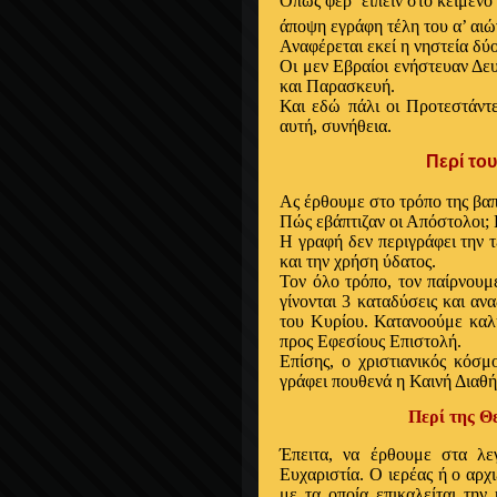
Όπως φερ’ ειπείν στο κείμεν
άποψη εγράφη τέλη του α’ αιώ
Αναφέρεται εκεί η νηστεία δύ
Οι μεν Εβραίοι ενήστευαν Δευ
και Παρασκευή.
Και εδώ πάλι οι Προτεστάντε
αυτή, συνήθεια.
Περί του Βαπτ
Ας έρθουμε στ
ο τρόπο της
βαπ
Πώς εβάπτιζαν οι Απόστολοι; 
Η γραφή δεν περιγράφει την τ
και την χρήση ύδατος.
Τον όλο τρόπο, τον παίρνουμ
γίνονται 3 καταδύσεις και α
του Κυρίου. Κατανοούμε καλύ
προς Εφεσίους Επιστολή.
Επίσης, ο χριστιανικός κόσμ
γράφει πουθενά η Καινή Διαθή
Περί της Θείας Ε
Έπειτα, να έρθουμε στα λ
Ευχαριστία.
Ο ιερέας ή ο αρχιε
με τα οποία επικαλείται την