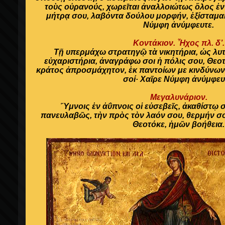
τοὺς οὐρανούς, χωρεῑται ἀναλλοιώτως ὅλος ἐν
μήτρᾳ σου, λαβόντα δούλου μορφήν, ἐξίσταμαι
Νύμφη ἀνύμφευτε.
Κοντάκιον. Ἦχος πλ. δ’.
Τῇ υπερμά
χω στρατηγῷ τὰ νικητήρια, ὡς λυ
εὐχαριστήρια, ἀναγράφω σοι ἡ πόλις σου, Θεοτ
κράτος ἀπροσμάχητον, ἐκ παντοίων με κινδύνων
σοί· Χαῖρε Νύμφη ἀνύμφευ
Μεγαλυνάριον.
Ὕμνοις ἐν ἀΰπνοις οἱ εὐσεβεῖς, ἀκαθίστῳ 
πανευλαβῶς, τὴν πρὸς τὸν λαόν σου, θερμήν σ
Θεοτόκε, ἡμῶν βοήθεια.