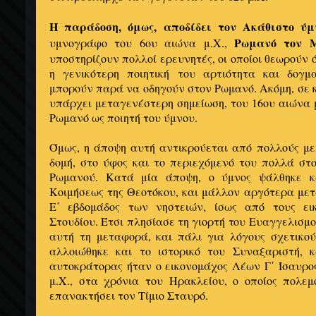
Η παράδοση, όμως, αποδίδει τον Ακάθιστο ύμ
Ρωμανό τον 
υμνογράφο του 6ου αιώνα μ.Χ.,
υποστηρίζουν πολλοί ερευνητές, οι οποίοι θεωρούν ό
η γενικότερη ποιητική του αρτιότητα και δογμ
μπορούν παρά να οδηγούν στον Ρωμανό. Ακόμη, σε κ
υπάρχει μεταγενέστερη σημείωση, του 16ου αιώνα μ
Ρωμανό ως ποιητή του ύμνου.
Όμως, η άποψη αυτή αντικρούεται από πολλούς με
δομή, στο ύφος και το περιεχόμενό του πολλά στ
Ρωμανού. Κατά μία άποψη, ο ύμνος ψάλθηκε κα
Κοιμήσεως της Θεοτόκου, και μάλλον αργότερα με
Ε΄ εβδομάδος των νηστειών, ίσως από τους ει
Στουδίου. Έτσι πλησίασε τη γιορτή του Ευαγγελισμού
αυτή τη μεταφορά, και πάλι για λόγους σχετικού
αλλοιώθηκε και το ιστορικό του Συναξαριστή, 
αυτοκράτορας ήταν ο εικονομάχος Λέων Γ΄ Ίσαυρο
μ.Χ., στα χρόνια του Ηρακλείου, ο οποίος πολε
επανακτήσει τον Τίμιο Σταυρό.