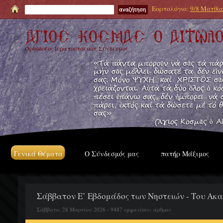
Εορτολόγιο:
9/8 Ματθία
Ορθόδοξος Ιεραποστολικός Σύνδεσμος
Γενικά Θέματα
Ο Σύνδεσμός μας
πατήρ Μάξιμος
Σάββατον Ε’ Εβδομάδος των Νηστειών - Του Ακα
Σάββατο, 28 Μαρτίου 2026 - 9487 εμφανίσεις άρθρου