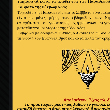
τμηματικά κατά τα απόδειπνα των Παρασκευών
Σάββατο της Ε΄ εβδομάδας.
Το βράδυ της Παρασκευής και το Σάββατο είναι μέρ
είναι οι μόνες μέρες των εβδομάδων των Νησ
επιτρέπεται ο γιορτασμός χαρμόσυνων γεγον
μετατίθενται οι γιορτές της εβδομάδας.
Σύμφωνα με ορισμένα Τυπικά, ο Ακάθιστος Ύμνος 
τη γιορτή του Ευαγγελισμού και κατά άλλα τον όρθρο
Ἀπολυτίκιον. Ἦχος πλ. δ’
Τὸ προσταχθὲν μυστικῶς λαβὼν ἐν γνώσει, ἐ
σπουδῇ ἐπέστη, ὁ ἀσώματος λέγων τῇ Ἀπειρογάμ