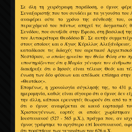
Σε όλη τη χειρόγραφη παράδοση, ο ύμνος φέρ
Συναξαριστής που τον συνδέει με τα γεγονότα του 
αναφέρει ούτε το χρόνο της σύνθεσής του, ο
περιεχόμενό του πάντως απηχεί τις δογματικές θ
Συνόδου, που συνήλθε στην Έφεσο, στη βασιλική της
τον Αυτοκράτορα Θεοδόσιο Β΄. Σε αυτήν συμμετείχ
στους οποίους και ο Άγιος Κύριλλος Αλεξάνδρεια
κ
αταδίκασε τις διδαχές του αιρετικού Αρχιεπισ
Νεστόριου,
-ο οποίος ηρνείτο την Θεία Φύση στο π
υποστηρίζοντας ότι η Μαρία γέννησε τον άνθρωπο 
διακήρυξε ότι ο Ιησούς είναι τέλειος Θεός και τ
ένωση των δύο φύσεων και απέδωσε επίσημα στην
«Θεοτόκος».
Επομένως, η χρονολογία σύγκλησής της, το 431 μ
ημερομηνία, καθώς είναι σίγουρο ότι ο ύμνος δεν ε
την άλλη, κάποιοι ερευνητές θεωρούν ότι από το 
ότι ο ύμνος αναφέρεται σε κοινό εορτασμό τ
Χριστουγέννων, εορτές οι οποίες χωρίστηκα
Ιουστινιανού (527 - 565 μ.Χ.), πράγμα που, αν ισχ
ύμνος γράφτηκε το αργότερο επί Ιουστινιανού, αφ
ότι προϋπήρχε των γεγονότων του 626 μ.Χ.