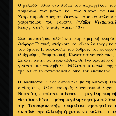
Ο μελωδός βάζει στο στόμα του Αρχαγγέλου, το
144
ποιμένων, των μάγων και των πιστών τα
Χαιρετισμούς προς τη Θεοτόκο, που αποτελούν 
χαιρετισμού του Γαβριήλ
(«Χαῖρε Κεχαριτωμέ
Ευαγγελιστής Λουκάς (Λουκ. α΄ 28).
Στα μοναστήρια, αλλά και στη σημερινή ενορία
διάφορα Τυπικά, υπάρχουν και άλλα λειτουργικά 
του ύμνου. Η ακολουθία του όρθρου, του εσπεριν
ιδιόρρυθμης Θεομητορικής Κωνσταντινουπολιτικής 
Σε όλες αυτές τις περιπτώσεις, σε ένα ορισμένο ση
γίνεται μια παρεμβολή. Ψάλλεται ο κανών της 
τμηματικά το κοντάκιο και οι οίκοι του Ακαθίστου.
Ο Ακάθιστος Ύμνος συνδέθηκε με τη Μεγάλη Τεσ
αιτίας ενός άλλου καθαρώς λειτουργικού λόγου
Νηστείας εμπίπτει πάντοτε η μεγάλη γιορτ
Θεοτόκου. Είναι η μόνη μεγάλη γιορτή, που λόγ
της Τεσσαρακοστής, στερείται προεορτίων 
ακριβώς την έλλειψη έρχεται να καλύψει η ψ