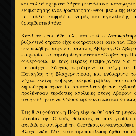
και πολλά σχήματα λόγου
(αντιθέσεις, μεταφορές,
εξύμνηση της ενανθρώπισης του Θεού μέσω της Θεο
με πολλές εκφράσεις χαράς και αγαλλίασης, ο
θριαμβευτικό τόνο.
Κατά το έτος 626 μ.Χ., και ενώ ο Αυτοκράτορ
βυζαντινό στρατό είχε εκστρατεύσει κατά των Πε
πολιορκήθηκε αιφνίδια από τους Αβάρους. Οι Άβαρ
εκεχειρίας και την 6η Αυγούστου κατέλαβαν την 
συνεργασία με τους Πέρσες ετοιμάζονταν για τ
Πατριάρχης Σέργιος περιέτρεχε τα τείχη της 
Παναγίας της Βλαχερνίτισσας και ενθάρρυνε το
νύχτα εκείνη, φοβερός ανεμοστρόβιλος, που αποδ
δημιούργησε τρικυμία και κατάστρεψε τον εχθρικό
προξένησαν τεράστιες απώλειες στους Αβάρους κα
αναγκάστηκαν να λύσουν την πολιορκία και να απ
Στις 8 Αυγούστου, η Πόλη είχε σωθεί από τη μεγαλ
ιστορίας της. Ο λαός, θέλοντας να πανηγυρίσει 
απέδιδε σε συνδρομή της Θεοτόκου, συγκεντρώθηκε
όρθιο το πλ
Βλαχερνών. Τότε, κατά την παράδοση,