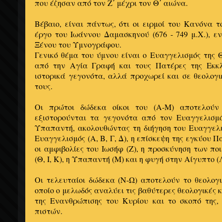
που έζησαν από τον Ζ΄ μέχρι τον Θ΄ αιώνα.
Βέβαιο, είναι πάντως, ότι οι ειρμοί του Κανόνα 
έργο του Ιωάννου Δαμασκηνού (676 - 749 μ.Χ.), 
Ξένου του Υμνογράφου.
Γενικό θέμα του ύμνου είναι ο Ευαγγελισμός της Θ
από την Αγία Γραφή και τους Πατέρες της Εκκλ
ιστορικά γεγονότα, αλλά προχωρεί και σε θεολογ
τους.
Οι πρώτοι δώδεκα οίκοι του (Α-Μ) αποτελούν 
εξιστορούνται τα γεγονότα από τον Ευαγγελισμ
Υπαπαντή, ακολουθώντας τη διήγηση του Ευαγγελ
Ευαγγελισμός (Α, Β, Γ, Δ), η επίσκεψη της εγκύου Π
οι αμφιβολίες του Ιωσήφ (Ζ), η προσκύνηση των π
(Θ, Ι, Κ), η Υπαπαντή (Μ) και η φυγή στην Αίγυπτο (
Οι τελευταίοι δώδεκα (Ν-Ω) αποτελούν το θεολογι
οποίο ο μελωδός αναλύει τις βαθύτερες θεολογικές 
της Ενανθρώπισης του Κυρίου και το σκοπό της,
πιστών.