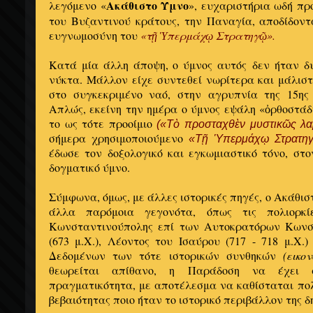
Ακάθιστο Ύμνο
λεγόμενο «
», ευχαριστήρια ωδή π
του Βυζαντινού κράτους, την Παναγία, αποδίδοντ
ευγνωμοσύνη του
«τῇ Ὑπερμάχῳ Στρατηγῷ».
Κατά μία άλλη άποψη, ο ύμνος αυτός
δεν ήταν δ
νύκτα. Μάλλον είχε συντεθεί νωρίτερα και μάλισ
στο συγκεκριμένο ναό, στην αγρυπνία της 15ης
Απλώς, εκείνη την ημέρα ο ύμνος εψάλη «ὀρθοστά
το ως τότε προοίμιο
(«Τὸ προσταχθὲν μυστικῶς λα
σήμερα χρησιμοποιούμενο
«Τῇ Ὑπερμάχῳ Στρατηγ
έδωσε τον δοξολογικό και εγκωμιαστικό τόνο, στο
δογματικό ύμνο.
Σύμφωνα, όμως, με άλλες ιστορικές πηγές, ο Ακάθισ
άλλα παρόμοια γεγονότα, όπως τις πολιορκ
Κωνσταντινούπολης επί των Αυτοκρατόρων Κων
(673 μ.Χ.), Λέοντος του Ισαύρου (717 - 718 μ.Χ.)
Δεδομένων των τότε ιστορικών συνθηκών
(εικο
θεωρείται απίθανο, η Παράδοση να έχει α
πραγματικότητα, με αποτέλεσμα να καθίσταται πο
βεβαιότητας ποιο ήταν το ιστορικό περιβάλλον της 