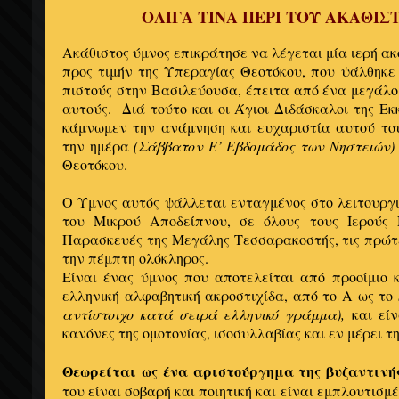
ΟΛΙΓΑ ΤΙΝΑ ΠΕΡΙ ΤΟΥ ΑΚΑΘΙ
Ακάθιστος ύμνος επικράτησε να λέγεται μία ιερή ακ
προς τιμήν της Υπεραγίας Θεοτόκου, που ψάλθηκε
πιστούς στην Βασιλεύουσα, έπειτα από ένα μεγάλ
αυτούς. Διά τούτο και οι Άγιοι Διδάσκαλοι της Εκ
κάμνωμεν την ανάμνηση και ευχαριστία αυτού το
την ημέρα
(Σάββατον Ε’ Εβδομάδος των Νηστειών)
Θεοτόκου.
Ο Ύμνος αυτός ψάλλεται ενταγμένος στο λειτουργι
του Μικρού Αποδείπνου, σε όλους τους Ιερούς 
Παρασκευές της Μεγάλης Τεσσαρακοστής, τις πρώτε
την πέμπτη ολόκληρος.
Είναι ένας ύμνος που αποτελείται από προοίμιο κ
ελληνική αλφαβητική ακροστιχίδα, από το Α ως τ
αντίστοιχο κατά σειρά ελληνικό γράμμα),
και είν
κανόνες της ομοτονίας, ισοσυλλαβίας και εν μέρει τ
Θεωρείται ως ένα αριστούργημα της βυζαντινή
του είναι σοβαρή και ποιητική και είναι εμπλουτισμ