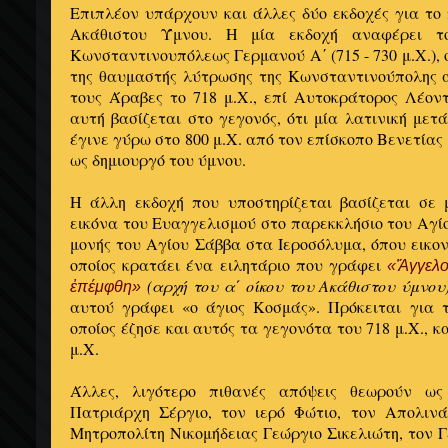
Επιπλέον υπάρχουν και άλλες δύο εκδοχές για το
Ακάθιστου Ύμνου. Η μία εκδοχή αναφέρει τ
Κωνσταντινουπόλεως Γερμανού Α΄ (715 - 730 μ.Χ.), 
της θαυμαστής λύτρωσης της Κωνσταντινούπολης α
τους Άραβες το 718 μ.Χ., επί Αυτοκράτορος Λέον
αυτή βασίζεται στο γεγονός, ότι μία λατινική μετ
έγινε γύρω στο 800 μ.Χ. από τον επίσκοπο Βενετία
ως δημιουργό του ύμνου.
Η άλλη εκδοχή που υποστηρίζεται βασίζεται σε
εικόνα του Ευαγγελισμού στο παρεκκλήσιο του Αγί
μονής του Αγίου Σάββα στα Ιεροσόλυμα, όπου εικον
οποίος κρατάει ένα ειλητάριο που γράφει
«Ἄγγελο
(αρχή του α΄ οίκου του Ακάθιστου ύμνου
ἐπέμφθη»
αυτού γράφει «ο άγιος Κοσμάς». Πρόκειται για
οποίος έζησε και αυτός τα γεγονότα του 718 μ.Χ., κ
μ.Χ.
Άλλες, λιγότερο πιθανές απόψεις θεωρούν ω
Πατριάρχη Σέργιο, τον ιερό Φώτιο, τον Απολιν
Μητροπολίτη Νικομήδειας Γεώργιο Σικελιώτη, τον Γ