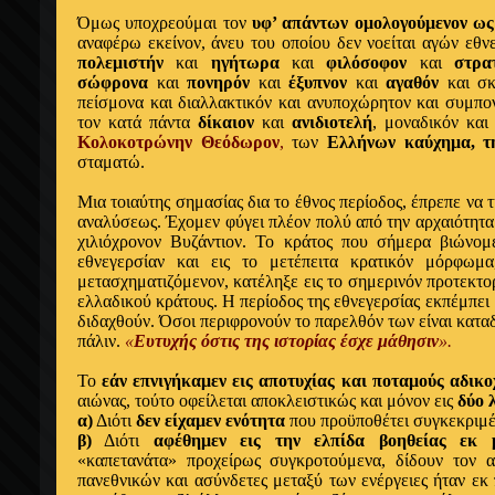
Όμως υποχρεούμαι τον
υφ’ απάντων ομολογούμενον ως
αναφέρω εκείνον, άνευ του οποίου δεν νοείται αγών εθν
πολεμιστήν
και
ηγήτωρα
και
φιλόσοφον
και
στρα
σώφρονα
και
πονηρόν
και
έξυπνον
και
αγαθόν
και σκ
πείσμονα και διαλλακτικόν και ανυποχώρητον και συμπο
τον κατά πάντα
δίκαιον
και
ανιδιοτελή
, μοναδικόν και
Κολοκοτρώνην Θεόδωρον
,
των
Ελλήνων καύχημα, τη
σταματώ.
Μια τοιαύτης σημασίας δια το έθνος περίοδος, έπρεπε να 
αναλύσεως. Έχομεν φύγει πλέον πολύ από την αρχαιότητα
χιλιόχρονον Βυζάντιον. Το κράτος που σήμερα βιώνομεν
εθνεγερσίαν και εις το μετέπειτα κρατικόν μόρφωμ
μετασχηματιζόμενον, κατέληξε εις το σημερινόν προτεκτο
ελλαδικού κράτους. Η περίοδος της εθνεγερσίας εκπέμπει
διδαχθούν. Όσοι περιφρονούν το παρελθόν των είναι κατα
πάλιν.
«
Ευτυχής όστις της ιστορίας έσχε μάθησιν
».
Το
εάν επνιγήκαμεν εις αποτυχίας και ποταμούς αδικ
αιώνας, τούτο οφείλεται αποκλειστικώς και μόνον εις
δύο 
α)
Διότι
δεν είχαμεν ενότητα
που προϋποθέτει συγκεκριμέ
β)
Διότι
αφέθημεν εις την ελπίδα βοηθείας εκ 
«καπετανάτα» προχείρως συγκροτούμενα, δίδουν τον
πανεθνικών και ασύνδετες μεταξύ των ενέργειες ήταν εκ