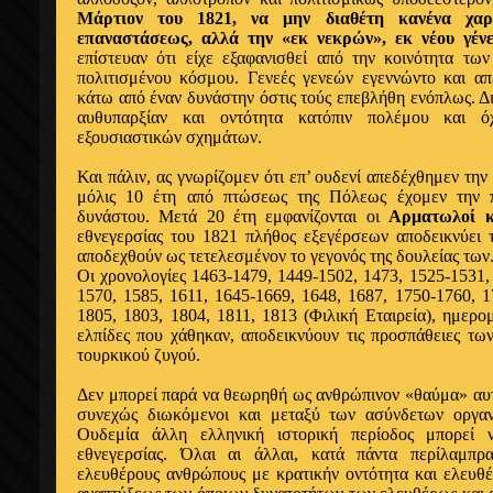
Μάρτιον του 1821, να μην διαθέτη κανένα χαρα
επαναστάσεως, αλλά την «εκ νεκρών», εκ νέου γένε
επίστευαν ότι είχε εξαφανισθεί από την κοινότητα τ
πολιτισμένου κόσμου. Γενεές γενεών εγεννώντο και απ
κάτω από έναν δυνάστην όστις τούς επεβλήθη ενόπλως. Δι
αυθυπαρξίαν και οντότητα κατόπιν πολέμου και ό
εξουσιαστικών σχημάτων.
Και πάλιν, ας γνωρίζομεν ότι επ’ ουδενί απεδέχθημεν την 
μόλις 10 έτη από πτώσεως της Πόλεως έχομεν την π
δυνάστου. Μετά 20 έτη εμφανίζονται οι
Αρματωλοί κ
εθνεγερσίας του 1821 πλήθος εξεγέρσεων αποδεικνύει
αποδεχθούν ως τετελεσμένον το γεγονός της δουλείας των
Οι χρονολογίες 1463-1479, 1449-1502, 1473, 1525-1531,
1570, 1585, 1611, 1645-1669, 1648, 1687, 1750-1760, 1
1805, 1803, 1804, 1811, 1813 (Φιλική Εταιρεία), ημερομ
ελπίδες που χάθηκαν, αποδεικνύουν τις προσπάθειες τω
τουρκικού ζυγού.
Δεν μπορεί παρά να θεωρηθή ως ανθρώπινον «θαύμα» αυτ
συνεχώς διωκόμενοι και μεταξύ των ασύνδετων οργανω
Ουδεμία άλλη ελληνική ιστορική περίοδος μπορεί 
εθνεγερσίας. Όλαι αι άλλαι, κατά πάντα περίλαμπρ
ελευθέρους ανθρώπους με κρατικήν οντότητα και ελευθέ