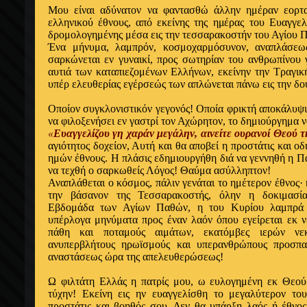
Μου είναι αδύνατον να φαντασθώ άλλην ημέραν εορτα
ελληνικού έθνους, από εκείνης της ημέρας του Ευαγγε
δρομολογημένης μέσα εις την τεσσαρακοστήν του Αγίου 
Ένα μήνυμα, λαμπρόν, κοσμοχαρμόσυνον, αναπλάσεω
σαρκώνεται εν γυναικί, προς σωτηρίαν του ανθρωπίνου 
αυτιά των καταπιεζομένων Ελλήνων, εκείνην την Τραγικ
υπέρ ελευθερίας εγέρσεώς των απλώνεται πάνω εις την δο
Οποίον συγκλονιστικόν γεγονός! Οποία φρικτή αποκάλυψις
να φιλοξενήσει εν γαστρί τον Αχώρητον, το δημιούργημα 
«
Ευαγγελίζου γη χαράν μεγάλην, αινείτε ουρανοί Θεού 
αγιότητος δοχείον, Αυτή και θα αποβεί η προστάτις και οδ
ημών έθνους. Η πλάσις εδημιουργήθη διά να γεννηθή η Πα
να τεχθή ο σαρκωθείς Λόγος! Θαύμα ασύλληπτον!
Αναπλάθεται ο κόσμος, πάλιν γενάται το ημέτερον έθνος· 
την βάσανον της Τεσσαρακοστής, όλην η δοκιμασί
Εβδομάδα των Αγίων Παθών, η του Κυρίου λαμπρά 
υπέρλογα μηνύματα προς έναν λαόν όπου εγείρεται εκ ν
πάθη και ποταμούς αιμάτων, εκατόμβες ιερών νε
ανυπερβλήτους ηρωϊσμούς και υπερανθρώπους προσπα
αναστάσεως ώρα της απελευθερώσεως!
Ω φιλτάτη Ελλάς η πατρίς μου, ω ευλογημένη εκ Θεού
τύχην! Εκείνη εις ην ευαγγελίσθη το μεγαλύτερον το
προστάτις και βοηθός σου. Δεν θα υπάρξη λαός ή έθνος