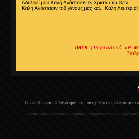
Ἀδελφοί μου Καλή Ἀνάστασιν ἐν Χριστῷ τῷ Θεῷ.
Καλή Ἀνάστασιν τοῦ γένους μας καί... Καλή Λευτεριά!
ΠΗΓΗ
:(Περιοδικό «Η Φ
Τεῦχ
Γενικά Θέματα |
Ο Σύνδεσμός μας |
πατήρ Μάξιμος |
Αντιαιρετικά
Άγιος Κοσμάς Ο Αιτωλός - Ορθόδοξος Ιεραποστολικός Σύνδεσμος