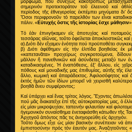
μόρφωμα, πού συνεχῶς κακοτρόπως μετασχηματιζ
σημερινόν προτεκτοράτον τοῦ ἐλεεινοῦ καί ἀθλ
περίοδος τῆς ἐθνεγερσίας ἐκπέμπει μηνύματα δι’ ὅ
Ὅσοι περιφρονοῦν τό παρελθόν των εἶναι καταδικα
πάλιν. «
Εὐτυχής ὅστις τῆς ἱστορίας ἔσχε μάθησιν
»
Τό ἐάν ἐπνιγήκαμεν εἰς ἀποτυχίας καί ποταμούς
τεσσάρας αἰῶνας, τοῦτο ὀφείλεται ἀποκλειστικῶς καί 
α) Διότι δέν εἴχαμεν ἐνότητα πού προϋποθέτει συγκεκ
β) Διότι ἀφέθημεν εἰς τήν ἐλπίδα βοηθείας ἐκ 
«καπετανᾶτα» προχείρως συγκροτούμενα, δίδο
μᾶλλον ἤ πανεθνικῶν καί ἀσύνδετες μεταξύ των ἐν
καταδικασμένες. Ἡ ἐναπόθεσις, ἐξ’ ἄλλου, εἰς χεῖ
πόθους καί μοναδικῆς μας ἐπιθυμίας, αὐτῆς τῆς ἐλευ
ἄλλο, κωμική καί ἀπαράδεκτος. Ἀφιλοσόφητος καί 
ἐκτός ἡμῶν τῶν ίδίων μπορεῖ νά χειρισθῆ καλύτερ
βοηθᾶ ἄνευ συμφέροντος;
Καί ὑπάρχει καί ἕνας τρίτος λόγος. Ἔχοντες ἀπωλέσε
πού μᾶς διακατεῖχε ἐπί τῆς αὐτοκρατορίας μας, ὁ ἑ
εἰς μίαν μικροψυχίαν, ταπεινήν φιλαυτίαν καί φιλοτο
ἡγεμονικόν συναίσθημα ἐνεταφιάσθη κάτωθεν τῆς Τα
Ἀρχηγοῦ ἀπόντος πᾶς τις ἀνηγορεύθη εἰς ἀρχηγόν.
Τοῦτο ὅμως εἶχε ὡς μίαν βασικήν συνέπειαν νά ἀπο
ἐμπιστοσύνην πρός τόν ἑαυτόν μας. Ἀναζητοῦντες