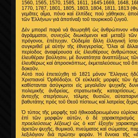
1560, 1565, 1570, 1585, 1611, 1645-1669, 1648, 16
1770, 1787, 1801, 1805, 1803, 1804, 1811, 1813 (Φι
γεμᾶτες αἷμα, πόνο καί ἐλπίδες πού χάθηκαν, ἀπο
τῶν Ἑλλήνων γιά ἀποτίναξι τοῦ τουρκικοῦ ζυγοῦ.
Δέν μπορεῖ παρά νά θεωρηθῆ ὡς ἀνθρώπινον «θα
ἀγράμματοι, συνεχῶς διωκόμενοι καί μεταξύ τῶ
πρόγονοι, ἐπέτυχαν. Οὐδεμία ἄλλη ἑλληνική ἱστ
συγκριθεῖ μέ αὐτήν τῆς ἐθνεγερσίας. Ὅλαι αἱ ἅλλα
περίοδος ἀναφέρουσα εἰς ἐλευθέρους ἀνθρώπους 
ἐλευθέραν βούλησιν, μέ δυνατότητα ἀναπτύξεως τ
ἐλευθέρως καί ἀπροσκόπτως, ἐκμεταλεύσεως τοῦ ὅπο
δοκοῦν.
Αὐτό πού ἐπετεύχθη τό 1821 μόνον Ἕλληνες ἠδύ
Χριστιανοί Ὀρθόδοξοι. Οἱ εὐκλεεῖς μορφές τῶν 
καθίστανται ἀσύγκριτοι εἰς μεγαλεῖον ψυχικῆς δ
πολεμικῆς ἀνδρείας, στρατιωτικῆς καταρτίσεως
ἀντοχῆς στερήσεων, τόλμης θυσιῶν, αὐταπαρ
βαθυτάτης πρός τοῦ Θεοῦ πίστεως καί λατρείας ἄχρις
Ὁ τύπος τῆς μορφῆς τοῦ ἠθικοαδρειωμένου εὐρίσκει
ἑπί τῶν μορφῶν αὐτῶν, ὁ δέ χαρακτηρισμός
προελεύσεως λέξεως)
ὡς ὁ κατ’ ἐξοχήν χαρακτηρ
ἀρετῶν ψυχῆς, θυμικοῦ, πνεύματος καί σώματος, παρο
λεξιλόγιον διά πρώτην φοράν. Ἡ ἔννοια τῆς «ἑλ