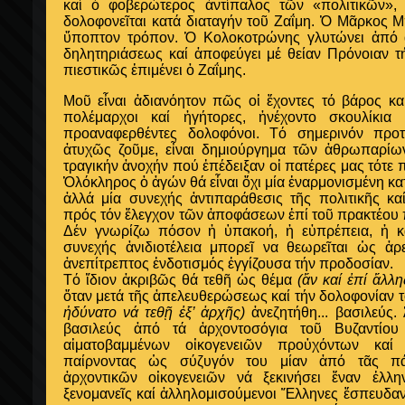
καί ὁ φοβερώτερος ἀντίπαλος τῶν «πολιτικῶν»
δολοφονεῖται κατά διαταγήν τοῦ Ζαΐμη. Ὁ Μᾶρκος 
ὕποπτον τρόπον. Ὁ Κολοκοτρώνης γλυτώνει ἀπό 
δηλητηριάσεως καί ἀποφεύγει μέ θείαν Πρόνοιαν τή
πιεστικῶς ἐπιμένει ὁ Ζαΐμης.
Μοῦ εἶναι ἀδιανόητον πῶς οἱ ἔχοντες τό βάρος κ
πολέμαρχοι καί ἡγήτορες, ἠνέχοντο σκουλίκι
προαναφερθέντες δολοφόνοι. Τό σημερινόν προτ
ἀτυχῶς ζοῦμε, εἶναι δημιούργημα τῶν ἀθρωπαρίων
τραγικήν ἀνοχήν πού ἐπέδειξαν οἱ πατέρες μας τότε
Ὁλόκληρος ὁ ἀγών θά εἶναι ὄχι μία ἐναρμονισμένη κα
ἀλλά μία συνεχής ἀντιπαράθεσις τῆς πολιτικῆς κα
πρός τόν ἔλεγχον τῶν ἀποφάσεων ἐπί τοῦ πρακτέου 
Δέν γνωρίζω πόσον ἡ ὑπακοή, ἡ εὐπρέπεια, ἡ κ
συνεχής ἀνιδιοτέλεια μπορεῖ να θεωρεῖται ὡς ἀρ
ἀνεπίτρεπτος ἐνδοτισμός ἐγγίζουσα τήν προδοσίαν.
Τό ἴδιον ἀκριβῶς θά τεθῆ ὡς θέμα
(ἄν καί ἐπί ἄλλ
ὅταν μετά τῆς ἀπελευθερώσεως καί τήν δολοφονίαν 
ἠδύνατο νά τεθῇ ἐξ’ ἀρχῆς)
ἀνεζητήθη... βασιλεύς. 
βασιλεύς ἀπό τά ἀρχοντοσόγια τοῦ Βυζαντί
αἱματοβαμμένων οἰκογενειῶν προὐχόντων καί
παίρνοντας ὡς σύζυγόν του μίαν ἀπό τᾶς πά
ἀρχοντικῶν οἰκογενειῶν νά ξεκινήσει ἕναν ἑλλην
ξενομανεῖς καί ἀλληλομισούμενοι Ἕλληνες ἔσπευδ