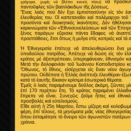
νά προσκυνή
γρήγορα, χωρίς νά βλέπει κανείς πίσω)
παντοῦφλες τῶν βασιλάκιδων τῆς Δύσεως.
Ἕνας λαός πού δέν ἔχει ἐμπιστοσύνην εἰς τόν ἐαυ
ἐλευθερίας του. Οἱ καπεταναῖοι καί πολέμαρχοι τοῦ 
προσόντα καί διοικητικές ἱκανότητες. Δέν ἠθέλη
καρκινώματα τῶν «Ἐθνοσυνελεύσεων καί τῶν Ἐπιτρο
ξένος παράγων εὕρισκε πάντα ἔδαφος νά ἀναπτύ
προσπάθειες, ἔτσι ὅπως ἡ μυῖγα στίς κοπριές καί τά 
Ἡ Ἐθνεγερσία ἐπέτυχε νά ἀπελευθερώσει ἕνα μι
ὑποδούλου πατρίδος. Ἀπέτυχε νά δώση εἰς τόν ἑλλ
κράτος μέ ἀξιοπρέπειαν, ὑπερηφάνειαν, ἐθνισμόν καί
Μετά τήν δολοφονίαν τοῦ Ἰωάννου Καποδιστρίου καί
Ὄθωνος, τό ἔθνος, εἰσέρχεται εἰς ἕναν νέον ἀγωγ
πρώτου. Οὐδέποτε ἡ Ἑλλάς ἀνέπτυξε ἐλευθέραν ἐξωτε
κατά τό ἑαυτῆς δίκαιον κρίσιμα ἐσωτερικά θέματα.
Ἐμεῖς ὁ λαός παραμένουμε δοῦλος ἀκόμη, ζῶντες μία
ἐπί 170 περίπου ἔτη. Τό κράτος παραμένει ἑλλαδι
ἔπρεπε νά εἶναι. Συνεχῶς ζοῦμε ἦττες καί ἐθνικ
προσβολές καί εὐτελισμούς.
Εἴθε αὐτή ἡ 25η Μαρτίου, ἔστω μίζερη καί κολοβω
φέρη, ἐπί τέλους, τά μηνύματα μιᾶς νέας ἐθνεγερσία
ὅπου ἐσταμάτησε τό ὄνειρο τῶν ἀγωνιστῶν πατέρων
χρόνια.