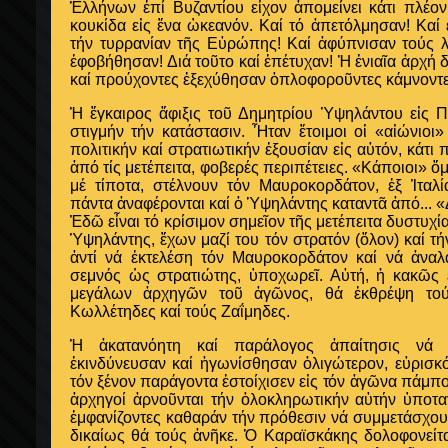
Ἑλλήνων ἐπί Βυζαντίου εἶχον ἀπομείνει κάτι πλέο
κουκίδα εἰς ἕνα ὠκεανόν. Καί τό ἀπετόλμησαν! Καί
τήν τυρρανίαν τῆς Εὐρώπης! Καί ἀφύπνισαν τούς 
ἐφοβήθησαν! Διά τοῦτο καί ἐπέτυχαν! Ἡ ἑνιαῖα ἀρχή δ
καί προύχοντες ἐξεχύθησαν ὁπλοφοροῦντες κάμνοντε
Ἡ ἔγκαιρος ἄφιξις τοῦ Δημητρίου Ὑψηλάντου εἰς
στιγμήν τήν κατάστασιν. Ἦταν ἕτοιμοι οἱ «αἰώνι
πολιτικήν καί στρατιωτικήν ἐξουσίαν εἰς αὐτόν, κάτ
ἀπό τίς μετέπειτα, φοβερές περιπέτειες. «Κάποιοι» 
μέ τίποτα, στέλνουν τόν Μαυροκορδάτον, ἐξ Ἰταλ
πάντα ἀναφέρονται καί ὁ Ὑψηλάντης καταντᾶ ἀπό... 
Ἐδῶ εἶναι τό κρίσιμον σημεῖον τῆς μετέπειτα δυστυχί
Ὑψηλάντης, ἔχων μαζί του τόν στρατόν (ὅλον) καί τή
ἀντί νά ἐκτελέση τόν Μαυροκορδάτον καί νά ἀναλ
σεμνός ὡς στρατιώτης, ὑποχωρεῖ. Αὐτή, ἡ κακῶς 
μεγάλων ἀρχηγῶν τοῦ ἀγῶνος, θά ἐκθρέψη τού
Κωλλέτηδες καί τούς Ζαΐμηδες.
Ἡ ἀκατανόητη καί παράλογος ἀπαίτησις νά 
ἐκινδύνευσαν καί ἠγωνίσθησαν ὀλιγώτερον, εὐρισκ
τόν ξένον παράγοντα ἐστοίχισεν εἰς τόν ἀγῶνα πάμπ
ἀρχηγοί ἀρνοῦνται τήν ὁλοκληρωτικήν αὐτήν ὑποταγ
ἐμφανίζοντες καθαράν τήν πρόθεσιν νά συμμετάσχουν
δικαίως θά τούς ἀνῆκε. Ὁ Καραϊσκάκης δολοφονεί