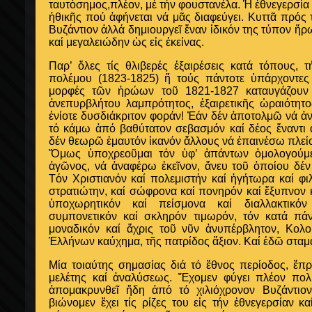
ταυτόσημος,πλέον, μέ τήν φουστανέλα. Ἡ ἐθνεγερσία 
ἠθικῆς πού ἀφήνεται νά μᾶς διαφεύγει. Κυττᾶ πρός τ
Βυζάντιον ἀλλά δημιουργεῖ ἕναν ἰδικόν της τύπον ἥρ
καί μεγαλειώδην ὡς εἰς ἐκείνας.
Παρ’ ὅλες τίς θλιβερές ἐξαιρέσεις κατά τόπους, 
πολέμου (1823-1825) ἤ τούς πάντοτε ὑπάρχοντες 
μορφές τῶν ἡρώων τοῦ 1821-1827 καταυγάζουν
ἀνεπυρβλήτου λαμπρότητος, ἐξαιρετικῆς ὡραιότητο
ἐνίοτε δυσδιάκριτον φοράν! Ἐάν δέν ἀποτολμῶ νά ἀ
τό κάμω ἀπό βαθύτατον σεβασμόν καί δέος ἔναντι
δέν θεωρῶ ἐμαυτόν ἱκανόν ἄλλους νά ἐπαινέσω πλεί
Ὅμως ὑποχρεοῦμαι τόν ὑφ’ ἁπάντων ὁμολογούμ
ἀγῶνος, νά ἀναφέρω ἐκεῖνον, ἄνευ τοῦ ὁποίου δέν 
Τόν Χριστιανόν καί πολεμιστήν καί ἡγήτωρα καί φι
στρατιώτην, καί σώφρονα καί πονηρόν καί ἔξυπνον 
ὑποχωρητικόν καί πείσμονα καί διαλλακτικό
συμπονετικόν καί σκληρόν τιμωρόν, τόν κατά πάντ
μοναδικόν καί ἄχρις τοῦ νῦν ἀνυπέρβλητον, Κο
Ἑλλήνων καύχημα, τῆς πατρίδος ἄξιον. Καί ἐδῶ σταμ
Μία τοιαύτης σημασίας διά τό ἔθνος περίοδος, ἔπ
μελέτης καί ἀναλύσεως. Ἔχομεν φύγει πλέον πολ
ἀπομακρυνθεῖ ἤδη ἀπό τό χιλιόχρονον Βυζάντιο
βιώνομεν ἔχει τίς ρίζες του εἰς τήν ἐθνεγερσίαν κα