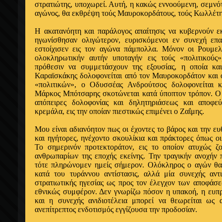
στρατιώτης, υποχωρεί. Αυτή, η κακώς εννοούμενη, σεμν
αγώνος, θα εκθρέψη τούς Μαυροκορδάτους, τούς Κωλλέτηδ
Η ακατανόητη και παράλογος απαίτησις να κυβερνούν εκ
ηγωνίσθησαν ολιγώτερον, ευρισκόμενοι εν συνεχή επ
εστοίχισεν εις τον αγώνα πάμπολλα. Μόνον οι Ρουμελ
ολοκληρωτικήν αυτήν υποταγήν εις τούς «πολιτικούς»
πρόθεσιν να συμμετάσχουν της εξουσίας, η οποία κα
Καραϊσκάκης δολοφονείται από τον Μαυροκορδάτον και 
«πολιτικών», ο Οδυσσέας Ανδρούτσος δολοφονείται 
Μάρκος Μπότσαρης σκοτώνεται κατά ύποπτον τρόπον. Ο
απόπειρες δολοφονίας και δηλητηριάσεως και αποφε
κρεμάλα, εις την οποίαν πιεστικώς επιμένει ο Ζαΐμης.
Μου είναι αδιανόητον πως οι έχοντες το βάρος και την ε
και ηγήτορες, ηνέχοντο σκουλίκια και πράκτορες όπως ο
Το σημερινόν προτεκτοράτον, εις το οποίον ατυχώς ζ
ανθρωπαρίων της εποχής εκείνης. Την τραγικήν ανοχήν 
τότε πληρώνομεν ημείς σήμερον. Ολόκληρος ο αγών θα 
κατά του τυράννου αντίστασις, αλλά μία συνεχής αντι
στρατιωτικής ηγεσίας ως προς τον έλεγχον των αποφάσε
εθνικώς συμφέρον. Δεν γνωρίζω πόσον η υπακοή, η ευπρ
και η συνεχής ανιδιοτέλεια μπορεί να θεωρείται ως 
ανεπίτρεπτος ενδοτισμός εγγίζουσα την προδοσίαν.