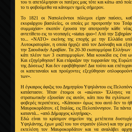
του τι απετόλμησαν οι πατέρες μας τότε και κάτω από ποίε
το τι φοβούμεθα να κάνομεν ημείς σήμερον.
Το 1821 οι Ναπολεόντιοι πόλεμοι είχαν παύσει, κ
εκυριάρχου βασιλείες, οι οποίες με προτροπήν του Τσά
συμμαχίαν» σκοπόν έχουσα την αποτροπήν κάθε νέας
αντετίθετο εις το νεοπαγές «status quo»! Από την Σιβηρί
το... «ΝΑΤΟ» εκείνης της εποχής με την Ελλάδα υπ
Αυτοκρατορίαν, η οποία ήρχιζε από τον Δούναβη και εξηπ
την Σαουδικήν Αραβίαν. Τα 20-30 εκατομμύρια Ελλήνων ε
κάτι πλέον των 3 εκατομμυρίων. Μια κουκίδα εις ένα ω
Και εξηγέρθησαν! Και ετάραξαν την τυρρανίαν της Ευρώπ
της Δύσεως! Και δεν εφοβήθησαν! Δια τούτο και επέτυχαν
οι καπεταναίοι και προύχοντες εξεχύθησαν οπλοφορούν
των».
Η έγκαιρος άφιξις του Δημητρίου Υψηλάντου εις Πελοπόν
κατάστασιν. Ήταν έτοιμοι οι «αιώνιοι» Έλληνες να
στρατιωτικήν εξουσίαν εις αυτόν, κάτι που θα εγλύτωνε 
φοβερές περιπέτειες. «Κάποιοι» όμως που αυτό δεν το ήθ
Μαυροκορδάτον, εξ Ιταλίας, εις Πελοπόννησον. Τα πάντα
καταντά... «από Δήμαρχος κλητήρας».
Εδώ είναι το κρίσιμον σημείον της μετέπειτα δυστυχί
Υψηλάντης, έχων μαζί του τον στρατόν (όλον) και την μεγ
εκτελέση τον Μαυροκορδάτον και να αναλάβει αρχη