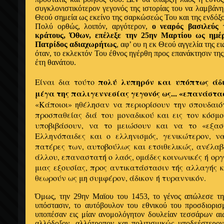
συγκλονιστικότερον γεγονός της ιστορίας του να λαμβάν
Θεού σημεία ως εκείνο της σαρκώσεώς Του και της ενδόξ
Πολύ ορθώς, λοιπόν, αργότερον,
ο νεαρός βασιλεύς 
κράτους, Όθων, επέλεξε την 25ην Μαρτίου ως ημέ
Πατρίδος αδιαχωρήτως
, αφ’ ου η εκ Θεού αγγελία της ε
όταν, το εκλεκτόν Του έθνος ηγέρθη προς επανάκτησιν τη
έτη θανάτου.
πολύ λυπηρόν και υπόπτως άδι
Είναι δια τούτο
μέγα της παλιγεννεσίας γεγονός ως... «επανάστα
«Κάποιοι» ηθέλησαν να περιορίσουν την σπουδαιό
προσπαθείας διά του μοναδικού και εις τον κόσμ
υποβιβάσουν, να το μειώσουν και να το «εξασ
Ελληνόπαιδες και ο ελληνισμός, γενικώτερον, να
πατέρες των, αυτοβούλως και ετσιθελικώς, ανέλα
άλλου, επαναστατή ο λαός, ομάδες κοινωνικές ή ο
μιας εξουσίας, προς αντικατάστασιν τής αλλαγής 
θεωρούν ως μη συμφέρον, άδικον ή τυραννικόν.
Όμως, την 29ην Μαϊου του 1453, το γένος απώλεσε τη
υπόστασιν, το αυτόβουλον του εθνικού του προσδιορισμ
υποπέσαν εις μίαν ανομολόγητον δουλείαν τεσσάρων α
αλλόδοξον, αλλότροπον και πολιτισμικώς υποδεέστερο