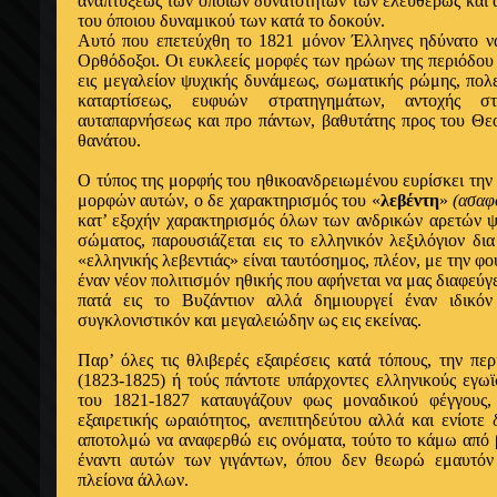
αναπτύξεως των όποιων δυνατοτήτων των ελευθέρως και
του όποιου δυναμικού των κατά το δοκούν.
Αυτό που επετεύχθη το 1821 μόνον Έλληνες ηδύνατο να
Ορθόδοξοι. Οι ευκλεείς μορφές των ηρώων της περιόδου 
εις μεγαλείον ψυχικής δυνάμεως, σωματικής ρώμης, πολε
καταρτίσεως, ευφυών στρατηγημάτων, αντοχής σ
αυταπαρνήσεως και προ πάντων, βαθυτάτης προς του Θεο
θανάτου.
Ο τύπος της μορφής του ηθικοανδρειωμένου ευρίσκει την 
μορφών αυτών, ο δε χαρακτηρισμός του «
λεβέντη
»
(ασαφ
κατ’ εξοχήν χαρακτηρισμός όλων των ανδρικών αρετών ψ
σώματος, παρουσιάζεται εις το ελληνικόν λεξιλόγιον δι
«ελληνικής λεβεντιάς» είναι ταυτόσημος, πλέον, με την φ
έναν νέον πολιτισμόν ηθικής που αφήνεται να μας διαφεύγε
πατά εις το Βυζάντιον αλλά δημιουργεί έναν ιδικό
συγκλονιστικόν και μεγαλειώδην ως εις εκείνας.
Παρ’ όλες τις θλιβερές εξαιρέσεις κατά τόπους, την π
(1823-1825) ή τούς πάντοτε υπάρχοντες ελληνικούς εγω
του 1821-1827 καταυγάζουν φως μοναδικού φέγγους,
εξαιρετικής ωραιότητος, ανεπιτηδεύτου αλλά και ενίοτε
αποτολμώ να αναφερθώ εις ονόματα, τούτο το κάμω από 
έναντι αυτών των γιγάντων, όπου δεν θεωρώ εμαυτόν
πλείονα άλλων.