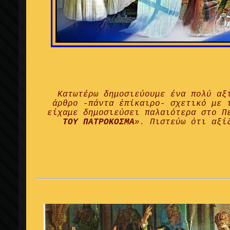
Κατωτέρω δημοσιεύουμε ένα πολύ αξ
άρθρο -πάντα ἐπίκαιρο- σχετικό με 
είχαμε δημοσιεύσει παλαιότερα στο Π
ΤΟΥ ΠΑΤΡΟΚΟΣΜΑ
». Πιστεύω ότι αξί