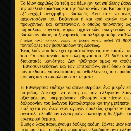
Το ίδιον ακριβώς θα τεθή ως θέμα
(αν και επί άλλης βάσ
της απελευθερώσεως και την δολοφονίαν του Καποδίστρ
εξ’ αρχής)
ανεζητήθη... βασιλεύς. Αντί τότε να ανα
αρχοντοσόγια του Βυζαντίου ή και από αυτών των α
προυχόντων και καπεταναίων, ο οποίος παίρνοντας ω
πάμπολλας ευγενείς κόρας αρχοντικών οικογενειών ν
βασιλικόν οίκον, οι ξενομανείς και αλληλομισούμενοι Έ
να προ
(=πάρα πολύ γρήγορα, χωρίς να βλέπει κανείς πίσω)
παντούφλες των βασιλάκιδων της Δύσεως.
Ένας λαός που δεν έχει εμπιστοσύνην εις τον εαυτόν του
του. Οι καπεταναίοι και πολέμαρχοι του ’21 διέθεταν 
διοικητικές ικανότητες. Δεν ηθέλησαν όμως να απα
«Εθνοσυνελεύσεων και των Επιτροπών», εκεί όπου ο αι
πάντα έδαφος να αναπτύσση τις ανθελληνικές του προσπάθ
κοπριές και τα σκουλίκια στα πτώματα.
Η Εθνεγερσία επέτυχε να απελευθερώσει ένα μικρόν ε
πατρίδος. Απέτυχε να δώση εις τον ελληνικόν λαό
αξιοπρέπειαν, υπερηφάνειαν, εθνισμόν και πίεσιν ει
δολοφονίαν του Ιωάννου Καποδιστρίου και την μετέπειτα 
εισέρχεται εις έναν νέον αγωγόν δουλείας χειρότερν τ
ανέπτυξε ελευθέραν εξωτερικήν πολιτικήν ή διεξήλθε κα
εσωτερικά θέματα.
Εμείς ο λαός παραμένουμε δούλος ακόμη, ζώντες μίαν κατ
περίπου έτη. Το κράτος παραμένει ελλαδικόν αντι ελλην