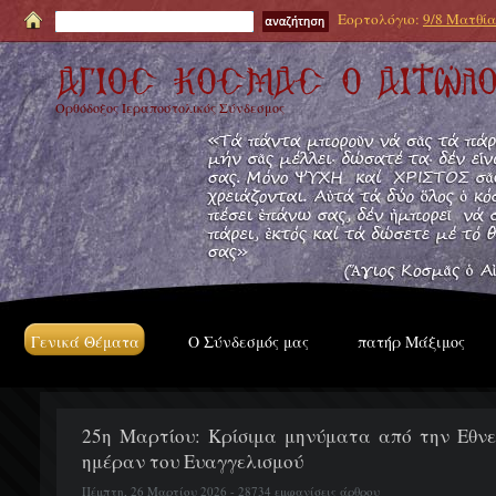
Εορτολόγιο:
9/8 Ματθία
Ορθόδοξος Ιεραποστολικός Σύνδεσμος
Γενικά Θέματα
Ο Σύνδεσμός μας
πατήρ Μάξιμος
25η Μαρτίου: Κρίσιμα μηνύματα από την Εθνε
ημέραν του Ευαγγελισμού
Πέμπτη, 26 Μαρτίου 2026 - 28734 εμφανίσεις άρθρου