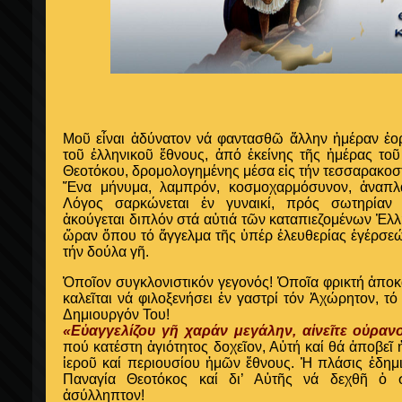
Μοῦ εἶναι ἀδύνατον νά φαντασθῶ ἄλλην ἡμέραν ἑο
τοῦ ἑλληνικοῦ ἔθνους, ἀπό ἐκείνης τῆς ἡμέρας το
Θεοτόκου, δρομολογημένης μέσα εἰς τήν τεσσαρακοσ
Ἕνα μήνυμα, λαμπρόν, κοσμοχαρμόσυνον, ἀναπλ
Λόγος σαρκώνεται ἐν γυναικί, πρός σωτηρίαν
ἀκούγεται διπλόν στά αὐτιά τῶν καταπιεζομένων Ἑλλ
ὥραν ὅπου τό ἄγγελμα τῆς ὑπέρ ἐλευθερίας ἐγέρσε
τήν δούλα γῆ.
Ὁποῖον συγκλονιστικόν γεγονός! Ὁποῖα φρικτή ἀποκ
καλεῖται νά φιλοξενήσει ἐν γαστρί τόν Ἀχώρητον, τ
Δημιουργόν Του!
«Εὐαγγελίζου γῆ χαράν μεγάλην, αἰνεῖτε οὐραν
πού κατέστη ἁγιότητος δοχεῖον, Αὐτή καί θά ἀποβεῖ 
ἱεροῦ καί περιουσίου ἡμῶν ἔθνους. Ἡ πλάσις ἐδημ
Παναγία Θεοτόκος καί δι’ Αὐτῆς νά δεχθῆ ὁ 
ἀσύλληπτον!