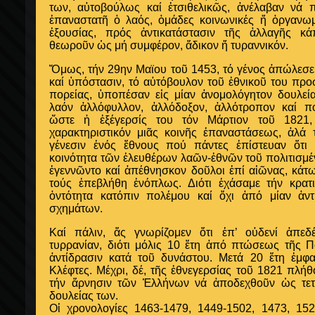
των, αὐτοβούλως καί ἐτσιθελικῶς, ἀνέλαβαν νά 
ἐπαναστατῆ ὁ λαός, ὁμάδες κοινωνικές ἤ ὀργανωμ
ἐξουσίας, πρός ἀντικατάστασιν τῆς ἀλλαγῆς κά
θεωροῦν ὡς μή συμφέρον, ἄδικον ἤ τυραννικόν.
Ὅμως, τήν 29ην Μαϊου τοῦ 1453, τό γένος ἀπώλεσε 
καί ὑπόστασιν, τό αὐτόβουλον τοῦ ἐθνικοῦ του προ
πορείας, ὑποπέσαν εἰς μίαν ἀνομολόγητον δουλε
λαόν ἀλλόφυλλον, ἀλλόδοξον, ἀλλότροπον καί πο
ὥστε ἡ ἐξέγερσίς του τόν Μάρτιον τοῦ 1821,
χαρακτηριστικόν μιᾶς κοινῆς ἐπαναστάσεως, ἀλά 
γένεσιν ἑνός ἔθνους πού πάντες ἐπίστευαν ὅτι 
κοινότητα τῶν ἐλευθέρων λαῶν-ἐθνῶν τοῦ πολιτισμέ
ἐγεννῶντο καί ἀπέθνησκον δοῦλοι ἐπί αἰῶνας, κάτ
τούς ἐπεβλήθη ἐνόπλως. Διότι ἐχάσαμε τήν κρατ
ὀντότητα κατόπιν πολέμου καί ὄχι ἀπό μίαν ἀντ
σχημάτων.
Καί πάλιν, ἄς γνωρίζομεν ὅτι ἐπ’ οὐδενί ἀπεδ
τυρρανίαν, διότι μόλις 10 ἔτη ἀπό πτώσεως τῆς 
ἀντίδρασιν κατά τοῦ δυνάστου. Μετά 20 ἔτη ἐμφα
Κλέφτες. Μέχρι, δέ, τῆς ἐθνεγερσίας τοῦ 1821 πλή
τήν ἄρνησιν τῶν Ἑλλήνων νά ἀποδεχθοῦν ὡς τετ
δουλείας των.
Οἱ χρονολογίες 1463-1479, 1449-1502, 1473, 152