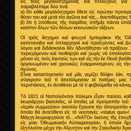
εἰς τούς μεγαλοσχήμονας καί τιτλούχους γιά 
παραβλέπαμε δύο τινά:
α) ὅτι κάθε μεγαλόσχημον ἔθετε εἰς πρώτην προτερ
θέσιν του καί μετά τόν ἀγῶνα καί τάς... ἀνεπιθύμητες 
β) ὅτι ἡ ὑπόθεσις τῆς πατρίδος ὑπῆρξε πάντα ὑπό
κατόπιν ὅλων τῶν ἄλλων κοινωνικῶν τάξεων.
Οἱ τρεῖς ἄσχημοι καί φτωχοί ἐμποράκοι τῆς Ὁδ
καπεταναῖοι καί ὁπλαρχηγοί καί προὔχοντες καί Δε
λόγιοι καί διδάσκαλοι δέν ἠδυνήθησαν νά πράξουν.
περιεχόμενον καί πειθαρχία καί χωρίς νά ὑπολογίσ
μόνον εἰς τούς ἑαυτούς των καί εἰς τήν ἐκ Θεοῦ βοήθ
ὀργανωμένον καί χρονικῶς ἐναρμονισμένον, εἰς τήν
ἀγώνος.
Εἶναι καταπληκτικόν καί μᾶς γεμίζει θλίψιν ἐάν, 
σύγκρισιν τοῦ τί ἀπετόλμησαν οἱ πατέρες μας 
περιστάσεις, ἐν ἀντιθέσει μέ τό τί φοβούμεθα νά κάνο
Τό 1821 οἱ Ναπολεόντιοι πόλεμοι εἶχαν παύσει, κ
ἐκυριάρχου βασιλεῖες, οἱ ὁποῖες μέ προτροπήν τοῦ
«ἱεράν συμμαχίαν» σκοπόν ἔχουσα τήν ἀποτροπήν 
ὁποῖα θά ἀντετίθετο εἰς τό νεοπαγές «status quo»
Μάγχη ἐκυριαρχοῦσε τό... «ΝΑΤΟ» ἐκείνης τῆς ἐποχ
εἰς μίαν Ὀθωμανικήν Αὐτοκρατορίαν, ἡ ὁποία ἤρ
ἐξηπλοῦτο μέχρι τήν Αἴγυπτον καί τήν Σαουδικήν Ἀρα