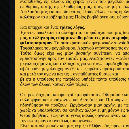
εναπόθεσις, εξ’ άλλου, εις χείρας ξένων του μεγάλου 
επιθυμίας, αυτής της ελευθερίας μας, ήταν, αν μη τι ά
Αφιλοσόφητος και απερίσκεπτος. Ποιός άλλος εκτός ημών 
καλύτερον το πρόβλημά μας; Ποίος βοηθά άνευ συμφέροντ
Και υπάρχει και ένας
τρίτος λόγος
.
Έχοντες απωλέσει το αίσθημα του κυριάρχου που μας διακ
μας,
ο ελληνισμός εσυρρικνώθη μέσα εις μίαν μικροψυχ
φιλοτομαρισμόν
. Το αυτοκρατορικόν ηγεμονικόν συναίσ
Ταφόπλακας του ραγιαδισμού. Αρχηγού απόντος πας τις αν
Τούτο όμως είχε ως μίαν βασικήν συνέπειαν να απο
εμπιστοσύνην προς τον εαυτόν μας. Αναζητούντες «ανώτ
μεγαλοσχήμονας και τιτλούχους για να τον... παραδεχθούμ
α)
ότι κάθε μεγαλόσχημον έθετε εις πρώτην προτεραιότητα
και μετά τον αγώνα και τις... ανεπιθύμητες θυσίες και
β)
ότι η υπόθεσις της πατρίδος υπήρξε πάντα υπόθεσις 
όλων των άλλων κοινωνικών τάξεων.
Οι τρεις άσχημοι και φτωχοί εμποράκοι της Οδησσού έκαμ
οπλαρχηγοί και προύχοντες και Δεσπότες και Πατριάρχες 
ηδυνήθησαν να πράξουν. Ωργάνωσαν μίαν αρχήν, με περ
χωρίς να υπολογίσουν σε κανέναν άλλον ει μη μόνον εις το
Θεού βοήθειαν, έφεραν το γένος καλώς οργανωμένον και 
την αφετηρίαν εκκινήσεως του αγώνος.
Είναι καταπληκτικόν και μας γεμίζει θλίψιν εάν, προς στι