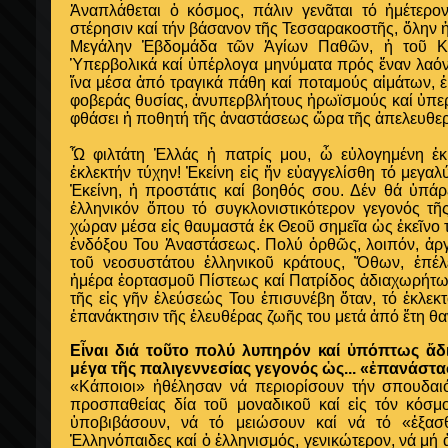
Ἀναπλάθεται ὁ κόσμος, πάλιν γενᾶται τό ἡμέτερο
στέρησιν καί τήν βάσανον τῆς Τεσσαρακοστῆς, ὅλην 
Μεγάλην Ἑβδομάδα τῶν Ἁγίων Παθῶν, ἡ τοῦ Κυ
Ὑπερβολικά καί ὑπέρλογα μηνύματα πρός ἕναν λαόν 
ἵνα μέσα ἀπό τραγικά πάθη καί ποταμούς αἱμάτων, 
φοβεράς θυσίας, ἀνυπερβλήτους ἡρωϊσμούς καί ὑπ
φθάσει ἡ ποθητή τῆς ἀναστάσεως ὥρα τῆς ἀπελευθ
Ὦ φιλτάτη Ἑλλάς ἡ πατρίς μου, ὦ εὐλογημένη ἐ
ἐκλεκτήν τύχην! Ἐκείνη εἰς ἥν εὐαγγελίσθη τό μεγα
Ἐκείνη, ἡ προστάτις καί βοηθός σου. Δέν θά ὑπά
ἑλληνικόν ὅπου τό συγκλονιστικότερον γεγονός τῆ
χώραν μέσα εἰς θαυμαστά ἐκ Θεοῦ σημεῖα ὡς ἐκεῖνο
ἐνδόξου Του Ἀναστάσεως. Πολύ ὀρθῶς, λοιπόν, ἀργ
τοῦ νεοσυστάτου ἑλληνικοῦ κράτους, Ὄθων, ἐπέ
ἡμέρα ἑορτασμοῦ Πίστεως καί Πατρίδος ἀδιαχωρήτως
τῆς εἰς γῆν ἐλεύσεώς Του ἐπισυνέβη ὅταν, τό ἐκλε
ἐπανάκτησιν τῆς ἐλευθέρας ζωῆς του μετά ἀπό ἔτη θα
Εἶναι διά τοῦτο πολύ λυπηρόν καί ὑπόπτως ἄδ
μέγα τῆς παλιγεννεσίας γεγονός ὡς... «ἐπανάστα
«Κάποιοι» ἠθέλησαν νά περιορίσουν τήν σπουδαιό
προσπαθείας δία τοῦ μοναδικοῦ καί εἰς τόν κόσμ
ὑποβιβάσουν, νά τό μειώσουν καί νά τό «ἐξασ
Ἑλληνόπαιδες καί ὁ ἑλληνισμός, γενικώτερον, νά μή ἀ