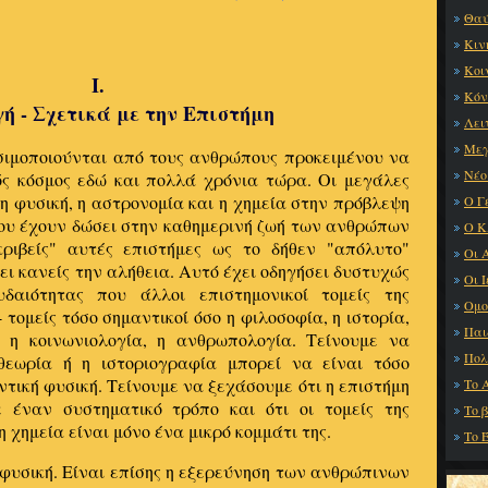
Θαύ
Κιν
Κοι
I.
Κόν
ή - Σχετικά με την Επιστήμη
Λει
Μεγ
ησιμοποιούνται από τους ανθρώπους προκειμένου να
Νέο
ός κόσμος εδώ και πολλά χρόνια τώρα. Οι μεγάλες
η φυσική, η αστρονομία και η χημεία στην πρόβλεψη
Ο Γ
που έχουν δώσει στην καθημερινή ζωή των ανθρώπων
Ο Κ
κριβείς" αυτές επιστήμες ως το δήθεν "απόλυτο"
Οι 
ι κανείς την αλήθεια. Αυτό έχει οδηγήσει δυστυχώς
Οι 
δαιότητας που άλλοι επιστημονικοί τομείς της
Ομο
τομείς τόσο σημαντικοί όσο η φιλοσοφία, η ιστορία,
Παι
, η κοινωνιολογία, η ανθρωπολογία. Τείνουμε να
Πολ
θεωρία ή η ιστοριογραφία μπορεί να είναι τόσο
ντική φυσική. Τείνουμε να ξεχάσουμε ότι η επιστήμη
Το 
ε έναν συστηματικό τρόπο και ότι οι τομείς της
Το 
η χημεία είναι μόνο ένα μικρό κομμάτι της.
Το Έ
 φυσική. Είναι επίσης η εξερεύνηση των ανθρώπινων