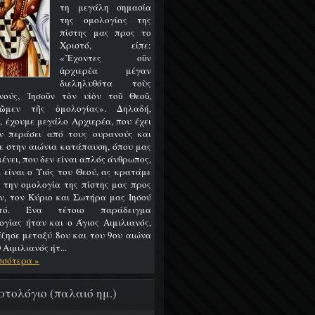
τη μεγάλη σημασία
της ομολογίας της
πίστης μας προς το
Χριστό, είπε:
«Ἔχοντες οὒν
ἀρχιερέα μέγαν
διεληλυθότα τοὺς
νούς, Ἰησοῦν τὸν υἱὸν τοῦ Θεοῦ,
ῶμεν τῆς ὁμολογίας». Δηλαδή,
, έχουμε μεγάλο Αρχιερέα, που έχει
ν περάσει από τους ουρανούς και
ε στην αιώνια κατάπαυση, όπου μας
ένει, που δεν είναι απλός άνθρωπος,
 είναι ο Υιός του Θεού, ας κρατάμε
 την ομολογία της πίστης μας προς
ν, τον Κύριο και Σωτήρα μας Ιησού
στό. Ένα τέτοιο παράδειγμα
ογίας ήταν και ο Άγιος Αιμιλιανός,
έζησε μεταξύ 8ου και του 9ου αιώνα
 Αιμιλιανός ήτ...
σσότερα »
ρτολόγιο (παλαιό ημ.)