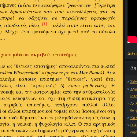
στήμονες
(μέσω του κακόφημου "peer-review" ["ομότιμη
των δημοσιεύσεων σου από συναδέλφους για τη
 μπορεί να οδηγήσει σε παράξενες εφαρμογές
[1]
ως αποδεκτές ιδέες
- αλλά αυτό είναι εκτός του
)
. Μέχρι ένα φαινόμενο όχι μετά από το σύνολο
αι…
Δείτ
χουν μόνο οι ακριβείς επιστήμες
με ως "θετικές επιστήμες" αποκαλούνται πιο σωστά
Δη
exakten Wissenschaft" σύμφωνα με τον Max Planck).
Δεν
λούμε κάποιες επιστήμες "θετικές", γιατί έτσι
Σύν
άλλες είναι "αρνητικές"
(ή έστω μη-θετικές).
Η
Αγα
υσικής και της αστρονομίας από την ανθρωπολογία
ιστ
τικών δεδομένων και όχι στη συστηματικότητα της
Ας 
 ακριβείς επιστήμες, υπάρχουν πολλοί άλλοι
θα 
ί οι άλλοι επιστημονικοί τομείς είναι βασισμένοι στη
υση ενός θέματος" και περιλαμβάνουν τομείς όπως η
Καλ
ία, η νομική, η ψυχολογία κ.λ.π. Ο πιο αρνητικός
Η Α
 των θετικών επιστημών στη σύγχρονη εποχή είναι η
εορ
ροντος μακριά από αυτούς τους άλλους εξίσου