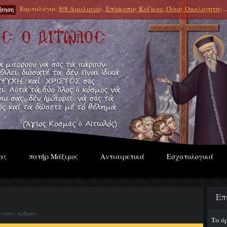
Εορτολόγιο:
8/8 Αιμιλιανός, Επίσκοπος Κυζίκου, Όσιος Ομολογητής
...
ας
πατήρ Μάξιμος
Αντιαιρετικά
Εσχατολογικά
Επ
νίσεις άρθρου
Τα ό