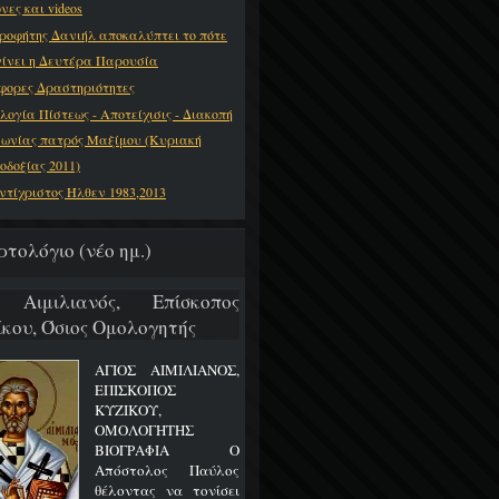
νες και videos
ροφήτης Δανιήλ αποκαλύπτει το πότε
γίνει η Δευτέρα Παρουσία
φορες Δραστηριότητες
λογία Πίστεως - Αποτείχισις - Διακοπή
νωνίας πατρός Μαξίμου (Κυριακή
οδοξίας 2011)
ντίχριστος Ήλθεν 1983,2013
ρτολόγιο (νέο ημ.)
 Αιμιλιανός, Επίσκοπος
ίκου, Όσιος Ομολογητής
ΑΓΙΟΣ ΑΙΜΙΛΙΑΝΟΣ,
ΕΠΙΣΚΟΠΟΣ
ΚΥΖΙΚΟΥ,
ΟΜΟΛΟΓΗΤΗΣ
ΒΙΟΓΡΑΦΙΑ Ο
Απόστολος Παύλος
θέλοντας να τονίσει