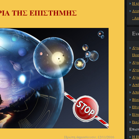
Η η
ΡΙΑ ΤΗΣ ΕΠΙΣΤΗΜΗΣ
Ανο
: Au
Εν
Άγι
Προ
Άγι
Άγι
Άγι
Από
Απο
Βίο
Εθν
Είπε
Εκκ
Επισ
Η Ε
Πρώτη δημοσίευσις 12/11/2016