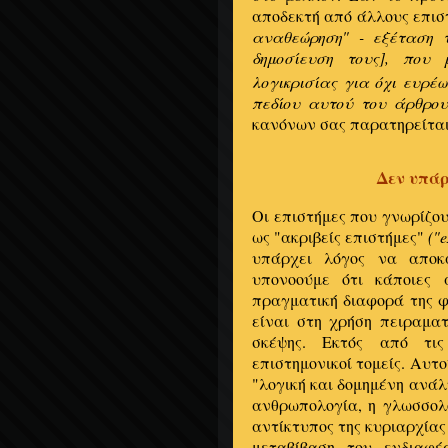
αποδεκτή από άλλους επι
αναθεώρηση" - εξέταση 
δημοσίευση τους], που
λογικρισίας για όχι ευρέ
πεδίου αυτού του άρθρου
κανόνων σας παρατηρείτ
Δεν υπάρ
Οι επιστήμες που γνωρίζου
ως "ακριβείς επιστήμες"
("
υπάρχει λόγος να αποκα
υπονοούμε ότι κάποιες 
πραγματική διαφορά της φ
είναι στη χρήση πειραμα
σκέψης. Εκτός από τις
επιστημονικοί τομείς. Αυτο
"λογική και δομημένη ανάλ
ανθρωπολογία, η γλωσσολογ
αντίκτυπος της κυριαρχίας
μεταβίβαση του ενδιαφέ