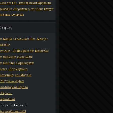
λικία της Γης - Επιστήμη και Θρησκεία
ρθόδοξες «Θεραπείες» της Νέας Εποχής
ra Soma - Ayurveda
ότητες
ος Κοσμάς ο Αιτωλός: Βίος, Διδαχές,
φητείες
ον Όρος - Το Περιβόλι της Παναγίας
ος Θεόδωρος ο Στουδίτης
ος Μάξιμος ο Ομολογητής
κριες - Καρναβάλια
κρυφισμός και Μαγεία
ι Μεγάλων Αγίων
ικά-Ιστορικά θέματα
 Γέρων...
λησιαστικά
τήμη και Θρησκεία
θνεγερσία του 1821