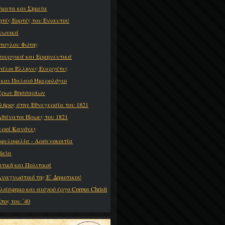
ματα και Σημεία
ητές Εορτές του Ενιαυτού
νωνικά
τογλου Φώτης
τουργικά και Ερμηνευτικά
άλοι Έλληνες Ευεργέτες
 και Παλαιό Ημερολόγιο
έρων Βησσαρίων
λήρος στην Εθνεγερσία του 1821
Αθάνατοι Ήρωες του 1821
Ιεροί Κανόνες
φυλοφιλία - Αρσενοκοιτία
δεία
ιτική και Πολιτικοί
Αναγνωστικό της Ε΄ Δημοτικού
βλάσφημο και αισχρό έργο Corpus Christi
πος του ΄40