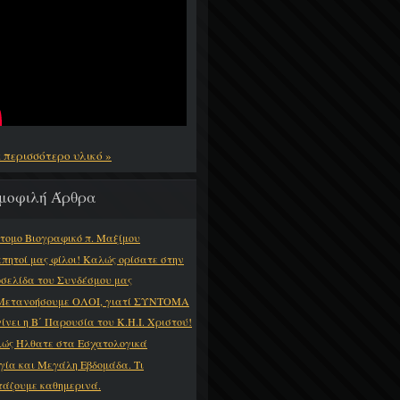
ε περισσότερο υλικό »
μοφιλή Άρθρα
τομο Βιογραφικό π. Μαξίμου
πητοί μας φίλοι! Καλώς ορίσατε στην
οσελίδα του Συνδέσμου μας
Μετανοήσουμε ΟΛΟΙ, γιατί ΣΥΝΤΟΜΑ
γίνει η Β΄ Παρουσία του Κ.Η.Ι. Χριστού!
ώς Ήλθατε στα Εσχατολογικά
γία και Μεγάλη Εβδομάδα. Τι
τάζουμε καθημερινά.