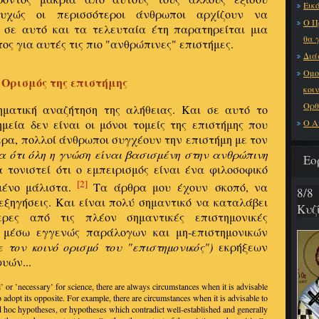
Εικό
υτυχώς οι περισσότεροι άνθρωποι αρχίζουν να
Ο Π
ς σε αυτό και τα τελευταία έτη παρατηρείται μια
θα 
ς για αυτές τις πιο "ανθρώπινες" επιστήμες.
Διά
Ομο
Ορισμός της επιστήμης
κοι
Ορθ
ηματική αναζήτηση της αλήθειας. Και σε αυτό το
Ο Α
μεία δεν είναι οι μόνοι τομείς της επιστήμης που
α, πολλοί άνθρωποι συγχέουν την επιστήμη με τον
μα ότι όλη η γνώση είναι βασισμένη στην ανθρώπινη
Εο
τονιστεί ότι ο εμπειρισμός είναι ένα φιλοσοφικό
[2]
ένο μάλιστα.
Τα άρθρα μου έχουν σκοπό, να
8/8
εξηγήσεις. Και είναι πολύ σημαντικό να καταλάβει
Κυζ
ερες από τις πλέον σημαντικές επιστημονικές
ι μέσω εγγενώς παράλογων και μη-επιστημονικών
τον κοινό ορισμό του "επιστημονικός")
εκρήξεων
υών...
or ’necessary’ for science, there are always circumstances when it is advisable
to adopt its opposite. For example, there are circumstances when it is advisable to
d hoc hypotheses, or hypotheses which contradict well-established and generally