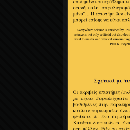
επισημάνει το πρόβλημα κα
στενόμυαλο παραλογισμό
μόνο"… Η επιστήμη δεν εί
μπορεί επίσης να είναι απλ
Everywhere science is enriched by unsci
science is not only artificial but also d
want to master our physical surroundings,
Paul K. Feyer
Σχετικά με τι
Οι ακριβείς επιστήμες
(πο
με κύρια παραδείγματα τ
βασισμένες στην παρατήρ
κατόπιν παρατηρείτε ένα π
φθάνετε σε ένα συμπέρα
Κατόπιν διατυπώνετε έν
στο μέλλον. Εάν το πρότ