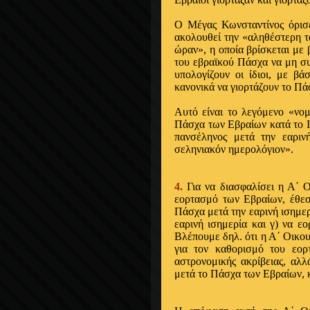
Ο Μέγας Κωνσταντίνος όρισε
ακολουθεί την «αληθέστερη τά
ώραν», η οποία βρίσκεται με
του εβραϊκού Πάσχα να μη συμ
υπολογίζουν οι ίδιοι, με βά
κανονικά να γιορτάζουν το Πά
Αυτό είναι το λεγόμενο «νο
Πάσχα των Εβραίων κατά το Ι
πανσέληνος μετά την εαρινή
σεληνιακόν ημερολόγιον».
4.
Για να διασφαλίσει η Α΄ 
εορτασμό των Εβραίων, έθεσε
Πάσχα μετά την εαρινή ισημερ
εαρινή ισημερία και γ) να ε
Βλέπουμε δηλ. ότι η Α΄ Οικο
για τον καθορισμό του εορ
αστρονομικής ακρίβειας, αλλ
μετά το Πάσχα των Εβραίων, κ