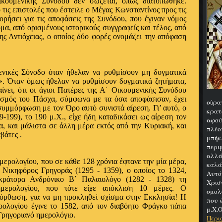
ουμενικής Συνόδου δεν σώζεται, όπως διατυπώθηκε.
 τις επιστολές που έστειλε ο Μέγας Κωνσταντίνος προς τις
ορήσει για τις αποφάσεις της Συνόδου, που έγιναν νόμος
α, από ορισμένους ιστορικούς συγγραφείς και τέλος, από
ης Αντιόχειας, ο οποίος δύο φορές ονομάζει την απόφαση
μενικές Σύνοδο όταν ήθελαν να ρυθμίσουν μη δογματικά
». Όταν όμως ήθελαν να ρυθμίσουν δογματικά ζητήματα,
ίνει, ότι οι άγιοι Πατέρες της Α΄ Οικουμενικής Συνόδου
ασμός του Πάσχα, σύμφωνα με τα όσα αποφάσισαν, έχει
οὐρα
συμμόρφωση με τον Όρο αυτό συνιστά αίρεση. Γι’ αυτό, ο
κρατ
-199), το 190 μ.Χ., είχε ήδη καταδικάσει ως αίρεση τον
αφού
, και μάλιστα σε άλλη μέρα εκτός από την Κυριακή, και
πλέο
βάτες .
μπήκ
περιμ
αλλά
ερολογίου, που σε κάθε 128 χρόνια έφτανε την μία μέρα,
καλά
Νικηφόρος Γρηγοράς (1295 - 1359), ο οποίος το 1324,
Αυτό
κράτορα Ανδρόνικο Β΄ Παλαιολόγο (1282 - 1328) τη
Χρι
ημερολογίου, που τότε είχε απόκλιση 10 μέρες. Ο
ομολ
ιόρθωση, για να μη προκληθεί σχίσμα στην Εκκλησία! Η
που 
ρολογίου έγινε το 1582, από τον διαβόητο Φράγκο πάπα
μ.Χ.Ο
Γρηγοριανό ημερολόγιο.
Περι