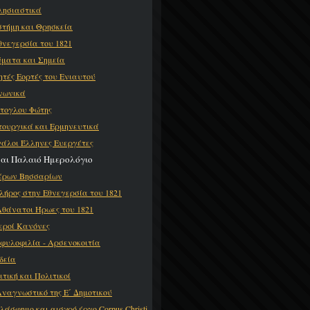
λησιαστικά
στήμη και Θρησκεία
θνεγερσία του 1821
ματα και Σημεία
ητές Εορτές του Ενιαυτού
νωνικά
τογλου Φώτης
τουργικά και Ερμηνευτικά
άλοι Έλληνες Ευεργέτες
και Παλαιό Ημερολόγιο
έρων Βησσαρίων
λήρος στην Εθνεγερσία του 1821
Αθάνατοι Ήρωες του 1821
Ιεροί Κανόνες
φυλοφιλία - Αρσενοκοιτία
δεία
ιτική και Πολιτικοί
Αναγνωστικό της Ε΄ Δημοτικού
βλάσφημο και αισχρό έργο Corpus Christi