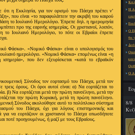
Καλ
Η Α
 ότι η Εκκλησία, για τον ορισμό του Πάσχα πρέπει ν’
ξη», που είναι «το παραφυλάττειν την ακριβή του καιρού
εορ
 βάση το Ιουλιανό Ημερολόγιο. Έπρεπε δηλ. η ημερομηνία
Εικό
πίπτει προ της εαρινής ισημερίας. Οι χριστιανοί, λοιπόν,
Ο Π
ση το Ιουλιανό Ημερολόγιο, το πότε οι Εβραίοι έπρεπε
θα 
σχα.
Διά
μικό Φάσκα». «Νομικό Φάσκα» είναι ο υπολογισμός του
Ομο
ουλιανό ημερολόγιο. «Νομικό Φάσκα» επομένως είναι «η
κοι
 ισημερία», που δεν εξευρίσκεται «κατά το εβραϊκόν
Ορθ
Ο Α
Οικουμενική Σύνοδος τον εορτασμό του Πάσχα, μετά τον
 τρεις όρους. Οι όροι αυτοί είναι: α) Να εορτάζεται το
Εο
ία. β) Να εορτάζεται μετά την πρώτη πανσέληνο, μετά την
ορτάζεται την πρώτη Κυριακή, μετά τη πρώτη πανσέληνο.
8/8
υμενική Σύνοδος ακολούθησε αυτό το πολύπλοκο σύστημα
τασμού του Πάσχα, όχι για λόγους επιστημονικής και
Κυζ
ά για να εορτάζουν οι χριστιανοί το Πάσχα οπωσδήποτε
αι ποτέ προηγουμένως, ή μαζί με τους Εβραίους.