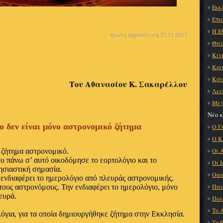
Εκκ
Επι
Η Ε
πρώτη δημοσίευση 23.11.2013
Θαύ
Κιν
Κοι
Κόν
Του Αθανασίου Κ. Σακαρέλλου
Λει
Μεγ
Νέο 
ο δεν είναι μόνο αστρονομικό ζήτημα
Ο Γ
Ο Κ
Οι 
 ζήτημα αστρονομικό.
υ πάνω σ’ αυτό οικοδόμησε το εορτολόγιο και το
Οι 
ησιαστική σημασία.
Ομο
ν ενδιαφέρει το ημερολόγιο από πλευράς αστρονομικής.
Παι
τους αστρονόμους. Την ενδιαφέρει το ημερολόγιο, μόνο
ευρά.
Πολ
Το 
για, για τα οποία δημιουργήθηκε ζήτημα στην Εκκλησία.
Το 