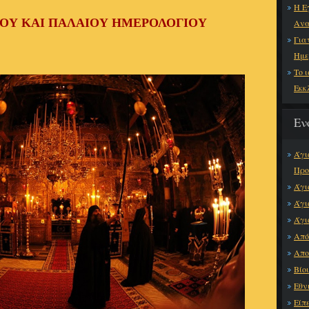
Η Ε
ΕΟΥ ΚΑΙ ΠΑΛΑΙΟΥ ΗΜΕΡΟΛΟΓΙΟΥ
Ανα
Για
Ημε
Το 
Εκκ
Εν
Άγι
Προ
Άγι
Άγι
Άγι
Από
Απο
Βίο
Εθν
Είπε