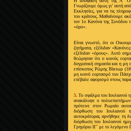
Η απόφαση αυτή της Α΄ Οικ
Γνωρίζουμε όμως γι’ αυτή από
Εκκλησίες, για να τις πληροφ
του κράτους. Μαθαίνουμε ακόμ
τον 1ο Κανόνα της Συνόδου τ
«όρο».
Είναι γνωστό, ότι οι Οικου
ζητήματα, εξέδιδαν «Κανόνες
εξέδιδαν «όρους». Αυτό σημα
θεώρησαν ότι ο κοινός εορτ
δογματική σημασία και η μη 
επίσκοπος Ρώμης Βίκτωρ (189
μη κοινό εορτασμό του Πάσχα
επέβαλε αφορισμό στους παρα
5.
Το σφάλμα του Ιουλιανού ημ
ανακάλυψε ο πολυεπιστήμων 
πρότεινε στον Ρωμαίο αυτο
διόρθωση του Ιουλιανού 
αυτοκράτορας αρνήθηκε τη δ
διόρθωση του Ιουλιανού ημε
Γρηγόριο ΙΓ΄ με το λεγόμενο 