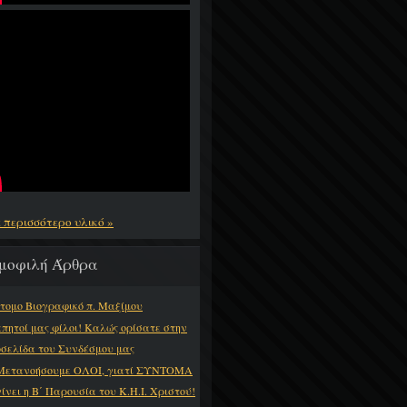
ε περισσότερο υλικό »
μοφιλή Άρθρα
τομο Βιογραφικό π. Μαξίμου
πητοί μας φίλοι! Καλώς ορίσατε στην
οσελίδα του Συνδέσμου μας
Μετανοήσουμε ΟΛΟΙ, γιατί ΣΥΝΤΟΜΑ
γίνει η Β΄ Παρουσία του Κ.Η.Ι. Χριστού!