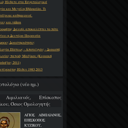
ώς Ήλθατε στα Εσχατολογικά
γία και Μεγάλη Εβδομάδα. Τι
τάζουμε καθημερινά.
νες και videos
ροφήτης Δανιήλ αποκαλύπτει το πότε
γίνει η Δευτέρα Παρουσία
φορες Δραστηριότητες
λογία Πίστεως - Αποτείχισις - Διακοπή
νωνίας πατρός Μαξίμου (Κυριακή
οδοξίας 2011)
ντίχριστος Ήλθεν 1983,2013
ρτολόγιο (νέο ημ.)
 Αιμιλιανός, Επίσκοπος
ίκου, Όσιος Ομολογητής
ΑΓΙΟΣ ΑΙΜΙΛΙΑΝΟΣ,
ΕΠΙΣΚΟΠΟΣ
ΚΥΖΙΚΟΥ,