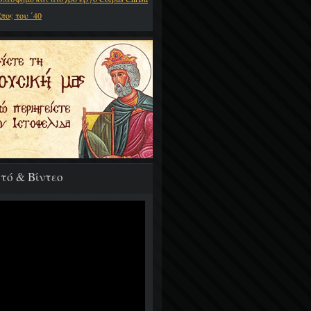
πος του ΄40
τό & Βίντεο