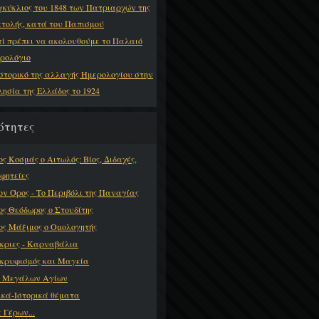
γκύκλιος του 1848 των Πατριαρχών της
τολής, κατά του Παπισμού
τί πρέπει να ακολουθούμε το Παλαιό
ρολόγιο
ιστορικό της αλλαγής Ημερολογίου στην
λησία της Ελλάδος το 1924
ότητες
ος Κοσμάς ο Αιτωλός: Βίος, Διδαχές,
φητείες
ον Όρος - Το Περιβόλι της Παναγίας
ος Θεόδωρος ο Στουδίτης
ος Μάξιμος ο Ομολογητής
κριες - Καρναβάλια
κρυφισμός και Μαγεία
ι Μεγάλων Αγίων
ικά-Ιστορικά θέματα
 Γέρων...