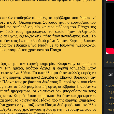
 αυτών σταθερών σημείων, το πρόβλημα που έπρεπε ν’
έρες της Α΄ Οικουμενικής Συνόδου ήταν ο εορτασμός του
εθεί ως σταθερό σημείο και προϋπόθεση του Πάσχα της
αν δικό τους ημερολόγιο, το οποίο ήταν σεληνιακό.
ς σελήνης, εξέταζαν δηλ. πότε ήταν πανσέληνος κλπ.. Το
ρταζαν στις 14 του εβραϊκού μήνα Νισάν. Έπρεπε, λοιπόν,
ώρα τον εβραϊκό μήνα Νισάν με το Ιουλιανό ημερολόγιο,
ου εορτασμού του χριστιανικού Πάσχα.
Δείτ
ρχιζε με την εαρινή ισημερία. Επομένως, οι Ιουδαίοι
ν 14η ημέρα, αφότου άρχιζε η εαρινή ισημερία. Στον
έκαναν ένα λάθος. Το αποτέλεσμα ήταν πολλές φορές να
Δη
 της εαρινής ισημερίας! Δηλαδή οι Εβραίοι βρίσκουν την
ο Πάσχα τους με βάση το δικό τους Ημερολόγιο, που είναι
Σύν
ως είναι το δικό μας. Επειδή όμως οι Εβραίοι έπαυσαν να
ωστή ημερομηνία, οι χριστιανοί δεν μπορούσαν να τους
Αγα
 αυτό. Σε μιά τέτοια περίπτωση θα ήταν υποχρεωμένοι,
ιστ
αι αυτοί το χριστιανικό Πάσχα προ της εαρινής ισημερίας.
Ας 
ένα χρόνο να γιορτάζουν το Πάσχα δυό φορές και τον άλλο
ασχολεί τους χριστιανούς η λαθεμένη ημερομηνία, που οι
θα 
ζουν μέχρι σήμερα το Πάσχα τους.