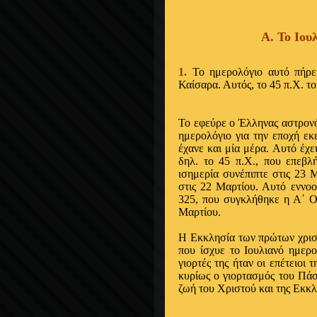
Α. Το Ιου
1.
Το ημερολόγιο αυτό πήρε
Καίσαρα. Αυτός, το 45 π.Χ. τ
Το εφεύρε ο Έλληνας αστρονό
ημερολόγιο για την εποχή εκε
έχανε και μία μέρα. Αυτό έχε
δηλ. το 45 π.Χ., που επεβλ
ισημερία συνέπιπτε στις 23 
στις 22 Μαρτίου. Αυτό εννοο
325, που συγκλήθηκε η Α΄ Οι
Μαρτίου.
Η Εκκλησία των πρώτων χρισ
που ίσχυε το Ιουλιανό ημερο
γιορτές της ήταν οι επέτειοι
κυρίως ο γιορτασμός του Πάσχ
ζωή του Χριστού και της Εκκλ