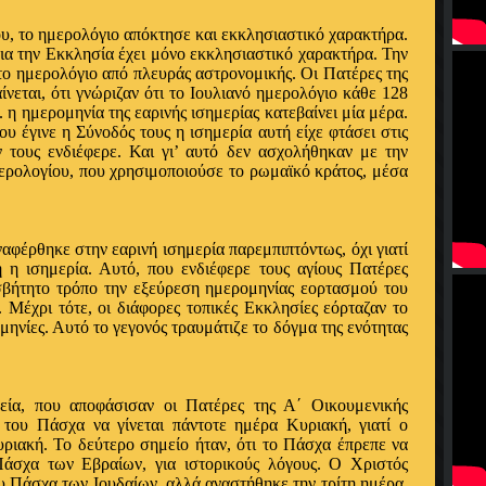
ου, το ημερολόγιο απόκτησε και εκκλησιαστικό χαρακτήρα.
για την Εκκλησία έχει μόνο εκκλησιαστικό χαρακτήρα. Την
το ημερολόγιο από πλευράς αστρονομικής. Οι Πατέρες της
νεται, ότι γνώριζαν ότι το Ιουλιανό ημερολόγιο κάθε 128
λ. η ημερομηνία της εαρινής ισημερίας κατεβαίνει μία μέρα.
ου έγινε η Σύνοδός τους η ισημερία αυτή είχε φτάσει στις
 τους ενδιέφερε. Και γι’ αυτό δεν ασχολήθηκαν με την
μερολογίου, που χρησιμοποιούσε το ρωμαϊκό κράτος, μέσα
φέρθηκε στην εαρινή ισημερία παρεμπιπτόντως, όχι γιατί
 η ισημερία. Αυτό, που ενδιέφερε τους αγίους Πατέρες
σβήτητο τρόπο την εξεύρεση ημερομηνίας εορτασμού του
 Μέχρι τότε, οι διάφορες τοπικές Εκκλησίες εόρταζαν το
ηνίες. Αυτό το γεγονός τραυμάτιζε το δόγμα της ενότητας
ία, που αποφάσισαν οι Πατέρες της Α΄ Οικουμενικής
 του Πάσχα να γίνεται πάντοτε ημέρα Κυριακή, γιατί ο
ιακή. Το δεύτερο σημείο ήταν, ότι το Πάσχα έπρεπε να
Πάσχα των Εβραίων, για ιστορικούς λόγους. Ο Χριστός
 Πάσχα των Ιουδαίων, αλλά αναστήθηκε την τρίτη ημέρα,