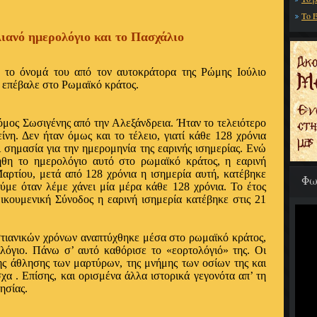
Το Έ
λιανό ημερολόγιο και το Πασχάλιο
 το όνομά του από τον αυτοκράτορα της Ρώμης Ιούλιο
ο επέβαλε στο Ρωμαϊκό κράτος.
μος Σωσιγένης από την Αλεξάνδρεια. Ήταν το τελειότερο
ίνη. Δεν ήταν όμως και το τέλειο, γιατί κάθε 128 χρόνια
ι σημασία για την ημερομηνία της εαρινής ισημερίας. Ενώ
ήθη το ημερολόγιο αυτό στο ρωμαϊκό κράτος, η εαρινή
Μαρτίου, μετά από 128 χρόνια η ισημερία αυτή, κατέβηκε
Φω
ύμε όταν λέμε χάνει μία μέρα κάθε 128 χρόνια. Το έτος
κουμενική Σύνοδος η εαρινή ισημερία κατέβηκε στις 21
τιανικών χρόνων αναπτύχθηκε μέσα στο ρωμαϊκό κράτος,
λόγιο. Πάνω σ’ αυτό καθόρισε το «εορτολόγιό» της. Οι
 της άθλησης των μαρτύρων, της μνήμης των οσίων της και
α . Επίσης, και ορισμένα άλλα ιστορικά γεγονότα απ’ τη
ησίας.