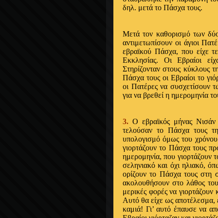
δηλ. μετά το Πάσχα τους.
Μετά τον καθορισμό των δύο
αντιμετωπίσουν οι άγιοι Πατ
εβραϊκού Πάσχα, που είχε τ
Εκκλησίας. Οι Εβραίοι είχ
Στηρίζονταν στους κύκλους τη
Πάσχα τους οι Εβραίοι το γιό
οι Πατέρες να συσχετίσουν τ
για να βρεθεί η ημερομηνία τ
3.
Ο εβραϊκός μήνας Νισάν ά
τελούσαν το Πάσχα τους τη
υπολογισμό όμως του χρόνου 
γιορτάζουν το Πάσχα τους προ
ημερομηνία, που γιορτάζουν τ
σεληνιακό και όχι ηλιακό, όπ
ορίζουν το Πάσχα τους στη σ
ακολουθήσουν στο λάθος τους
μερικές φορές να γιορτάζουν κ
Αυτό θα είχε ως αποτέλεσμα, 
καμιά! Γι’ αυτό έπαυσε να απ
Εβραίοι γιόρταζαν και γιορτά