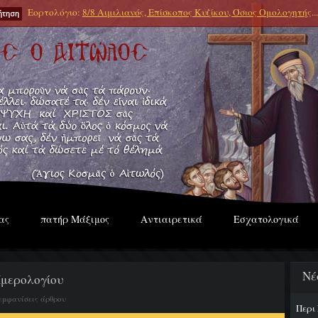
Εορτολόγιο:
8/8 Αιμιλιανός, Επίσκοπος Κυζίκου, Όσιος Ομολογητής
...
ας
πατήρ Μάξιμος
Αντιαιρετικά
Εσχατολογικά
Νέ
Ημερολογίου
εμφανίσεις άρθρου
Περι