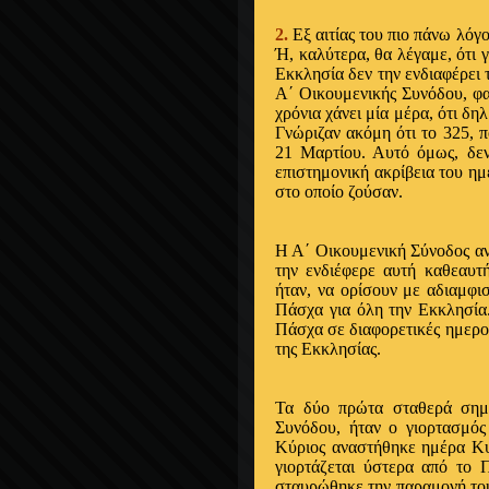
2.
Εξ αιτίας του πιο πάνω λόγ
Ή, καλύτερα, θα λέγαμε, ότι 
Εκκλησία δεν την ενδιαφέρει 
Α΄ Οικουμενικής Συνόδου, φαί
χρόνια χάνει μία μέρα, ότι δη
Γνώριζαν ακόμη ότι το 325, π
21 Μαρτίου. Αυτό όμως, δεν
επιστημονική ακρίβεια του η
στο οποίο ζούσαν.
Η Α΄ Οικουμενική Σύνοδος ανα
την ενδιέφερε αυτή καθεαυτή
ήταν, να ορίσουν με αδιαμφι
Πάσχα για όλη την Εκκλησία.
Πάσχα σε διαφορετικές ημερομ
της Εκκλησίας.
Τα δύο πρώτα σταθερά σημε
Συνόδου, ήταν ο γιορτασμός
Κύριος αναστήθηκε ημέρα Κυρ
γιορτάζεται ύστερα από το 
σταυρώθηκε την παραμονή του