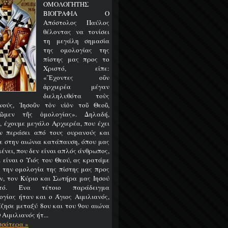
ΟΜΟΛΟΓΗΤΗΣ
ΒΙΟΓΡΑΦΙΑ Ο
Απόστολος Παύλος
θέλοντας να τονίσει
τη μεγάλη σημασία
της ομολογίας της
πίστης μας προς το
Χριστό, είπε:
«Ἔχοντες οὒν
ἀρχιερέα μέγαν
διεληλυθότα τοὺς
νούς, Ἰησοῦν τὸν υἱὸν τοῦ Θεοῦ,
ῶμεν τῆς ὁμολογίας». Δηλαδή,
, έχουμε μεγάλο Αρχιερέα, που έχει
ν περάσει από τους ουρανούς και
ε στην αιώνια κατάπαυση, όπου μας
ένει, που δεν είναι απλός άνθρωπος,
 είναι ο Υιός του Θεού, ας κρατάμε
 την ομολογία της πίστης μας προς
ν, τον Κύριο και Σωτήρα μας Ιησού
στό. Ένα τέτοιο παράδειγμα
ογίας ήταν και ο Άγιος Αιμιλιανός,
έζησε μεταξύ 8ου και του 9ου αιώνα
 Αιμιλιανός ήτ...
σσότερα »