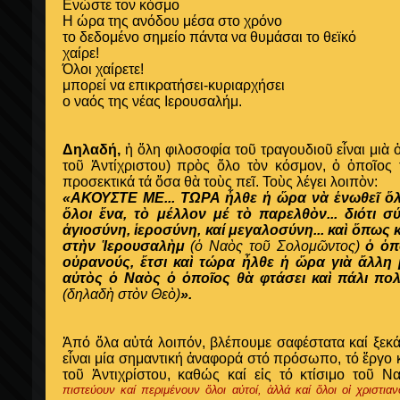
Ενώστε τον κόσμο
Η ώρα της ανόδου μέσα στο χρόνο
το δεδομένο σημείο πάντα να θυμάσαι το θεϊκό
χαίρε!
Όλοι χαίρετε!
μπορεί να επικρατήσει-κυριαρχήσει
ο ναός της νέας Ιερουσαλήμ.
Δηλαδή,
ἡ ὅλη φιλοσοφία τοῦ τραγουδιοῦ εἶναι μιὰ 
τοῦ Ἀντίχριστου) πρὸς ὅλο τὸν κόσμον, ὁ ὁποῖο
προσεκτικά τά ὅσα θὰ τοὺς πεῖ.
Τοὺς λέγει λοιπὸν:
«ΑΚΟΥΣΤΕ ΜΕ... ΤΩΡΑ ἦλθε ἡ ὥρα νὰ ἑνωθεῖ ὅλο
ὅλοι ἕνα, τὸ μέλλον μέ τὸ παρελθὸν... διότι 
ἁγιοσύνη, ἱεροσύνη, καί μεγαλοσύνη... καὶ ὅπως
στὴν Ἱερουσαλὴμ
(ὁ Ναὸς τοῦ Σολομῶντος)
ὁ ὁπ
οὐρανούς, ἔτσι καὶ τώρα ἦλθε ἡ ὥρα γιὰ ἄλλη 
αὐτὸς ὁ Ναὸς ὁ ὁποῖος θὰ φτάσει καὶ πάλι π
(δηλαδὴ στὸν Θεὸ)
».
Ἀπό ὅλα αὐτά λοιπόν, βλέπουμε σαφέστατα καί ξεκά
εἶναι μία σημαντική ἀναφορά στό πρόσωπο, τό ἔργο κ
τοῦ Ἀντιχρίστου, καθώς καί εἰς τό κτίσιμο τοῦ
πιστεύουν καί περιμένουν ὅλοι αὐτοί, ἀλλά καί ὅλοι οἱ χριστι