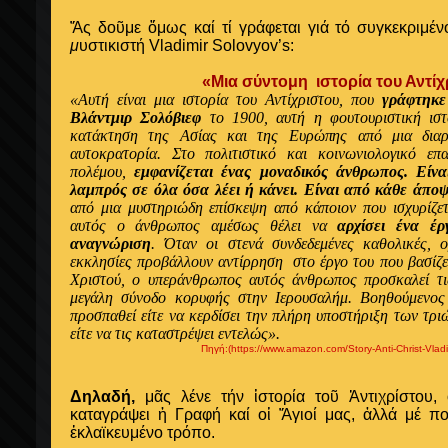
Ἄς δοῦμε ὅμως καί τί γράφεται γιά τό συγκεκριμέν
μ
υστικιστή Vladimir Solovyov’s:
«Μια σύντομη
ιστορία του Αντί
«Αυτή είναι μια ιστορία του Αντίχριστου, που
γράφτηκε
Βλάντμιρ Σολόβιεφ
το 1900, αυτή η φουτουριστική ιστ
κατάκτηση της Ασίας και της Ευρώπης από μια διαρ
αυτοκρατορία. Στο πολιτιστικό και κοινωνιολογικό ε
πολέμου,
εμφανίζεται ένας μοναδικός άνθρωπος. Είνα
λαμπρός σε όλα όσα λέει ή κάνει. Είναι από κάθε άπ
από μια μυστηριώδη επίσκεψη από κάποιον που ισχυρίζετα
αυτός ο άνθρωπος αμέσως θέλει να
αρχίσει ένα έ
αναγνώριση
. Όταν οι στενά συνδεδεμένες καθολικές, ο
εκκλησίες προβάλλουν αντίρρηση στο έργο του που βασίζε
Χριστού, ο υπεράνθρωπος αυτός άνθρωπος προσκαλεί τις
μεγάλη σύνοδο κορυφής στην Ιερουσαλήμ. Βοηθούμενος
προσπαθεί είτε να κερδίσει την πλήρη υποστήριξη των τρ
είτε να τις καταστρέψει εντελώς».
Πηγή:(https://www.amazon.com/Story-Anti-Christ-Vla
Δηλαδή,
μᾶς λένε τήν ἱστορία τοῦ Ἀντιχρίστου,
καταγράψει ἡ Γραφή καί οἱ Ἅγιοί μας, ἀλλά μέ πο
ἐκλαϊκευμένο τρόπο.