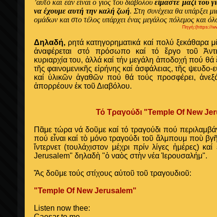
’αυτό και εάν είναι ο γιος του διάβολου
είμαστε μαζί του 
να έχουμε αυτή την καλή ζωή
. Στη συνέχεια θα υπάρξει 
ομάδων και στο τέλος υπάρχει ένας μεγάλος πόλεμος και όλ
Πηγή:(https:/
Δηλαδή,
ρητά κατηγορηματικά καί πολύ ξεκάθαρα μᾶ
ἀναφέρεται στό πρόσωπο καί τό ἔργο τοῦ Ἀντι
κυριαρχία του, ἀλλά καί τήν μεγάλη ἀποδοχή πού θ
τῆς φαινομενικῆς εἰρήνης καί ἀσφάλειας, τῆς ψευδο-
καί ὑλικῶν ἀγαθῶν πού θά τούς προσφέρει, ἀνεξά
ἀπορρέουν ἐκ τοῦ Διαβόλου.
Τό Τραγούδι "Temple Of New Je
Πᾶμε τώρα νά δοῦμε καί τό τραγούδι πού περιλαμβά
πού εἶναι καί τὸ μόνο τραγούδι τοῦ ἄλμπουμ ποὺ βγῆ
ἴντερνετ (τουλάχιστον μέχρι πρίν λίγες ἡμέρες) καί
Jerusalem" δηλαδὴ "ὁ ναὸς στὴν νέα Ἱερουσαλήμ".
Ἄς δοῦμε τούς στίχους αὐτοῦ τοῦ τραγουδιοῦ:
"Temple Of New Jerusalem"
Listen
now
thee
:
Caesar
to
me