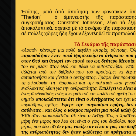
Ἐπίσης, μετὰ ἀπὸ ἀπαίτηση τ
ῶν φανατικῶν ὀπ
"Therion" ὁ ἐμπνευστὴς τῆς παράστασης
συγκροτήματος Christofer Johnsson, λέγει τά ἑξ
ἀποκαλυπτικὰ, σχετικά μέ τὸ σενάριο τῆς παράστασης
σὲ πολλὲς χῶρες ἤδη ἔχουν ἐξαντληθεῖ τὰ προπωλούμ
Τό Σενάριο τῆς παράστασ
«Λοιπόν κάνουμε μια πολύ μεγάλη ιστορία, σύντομη. Όλ
παρουσιάζουν έναν πολύ θρησκευόμενο άνθρωπο που μ
στον Θεό και θεωρεί τον εαυτό του ως δεύτερο Μεσσία.
του να μιλάει στον Θεό και θέλει να αυτοκτονήσει. Έτσι
σώζεται από τον διάβολο που του προσφέρει να δεχτε
αυτοκτονήσει και γίνεται ο αντίχριστος. Γράφει ένα πρωτο
τη φιλοσοφία, τη θρησκεία και την πολιτική –και γενικά
εναλλακτική λύση για την ανθρωπότητα.
Επιλέγει να είναι
ένας συνδυασμός ενός πνευματικού και πολιτικού ηγέτη του
σημείο
αποκαλύπτεται ότι είναι ο Αντίχριστος
και έχει 
παγκόσμιος ηγέτης.
Έφερε την παγκόσμια ειρήνη, δεν υ
ασθένειες , και όλος ο κόσμος περνάει μια πολύ καλή 
Έτσι όταν αποκαλύπτεται ότι είναι ο Αντίχριστος ο Χριστι
μέρη ένα μέρος που λέει ότι είναι ο γιος του διαβόλου που
μέρος που λέει ότι
δεν μας νοιάζει αν είναι ο γιος του δια
της ανθρωπότητας δεν ήταν καλύτερα τα πράγματα
απ