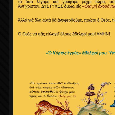
τά ὅσα λέγαμε καί γράφαμε μέχρι τώρα, σύ
Ἀντίχριστον,
ΔΥΣΤΥΧΩΣ ὅμως,
εἰς
«ὦτα μή ἀκουόντ
Ἀλλά γιά ὅλα αὐτά
θά ἀναφερθοῦμε,
πρῶτα ὁ Θεός,
τ
Ὁ Θεός νά σᾶς εὐλογεῖ ὅλους ἀδελφοί μου! ΑΜΗΝ!
«Ὁ Κύριος ἐγγύς» ἀδελφοί μου. Ὑ