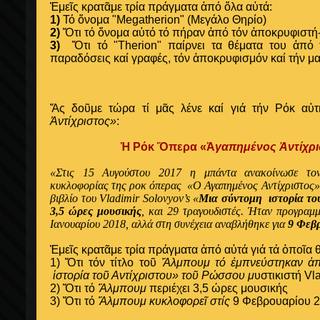
Ἐμεῖς κρατᾶμε τρία πράγματα ἀπό ὅλα αὐτά:
1)
Τό ὄνομα "Megatherion" (Μεγάλο Θηρίο)
2)
Ὅτι τό ὄνομα αὐτό τό πήραν ἀπό τόν ἀποκρυφιστή-
3)
Ὅτι τό "Therion" παίρνει τα θέματα του ἀπό τ
παραδόσεις καί γραφές, τόν ἀποκρυφισμόν καί τήν μα
Ἄς δοῦμε τώρα τί μᾶς λένε καί γιά τήν Ρόκ α
Ἀντίχριστος»
:
Ἡ Ρόκ Ὄπερα «Ἀ
γαπημένος Ἀντίχρι
«Στις 15 Αυγούστου 2017 η μπάντα ανακοίνωσε τον
κυκλοφορίας της ροκ όπερας «Ο
Αγαπημένος Αντίχριστος»
βιβλίο του Vladimir Solovyov’s «
Μια σύντομη
ιστορία το
3,5 ώρες μουσικής
, και 29 τραγουδιστές. Ήταν προγραμμ
Ιανουαρίου 2018, αλλά στη συνέχεια αναβλήθηκε για
9 Φεβ
Ἐμεῖς κρατᾶμε τρία πράγματα ἀπό αὐτά γιά τά ὁποῖα
1) Ὅτι τόν τίτλο τοῦ
Ἄλμπουμ τό ἐμπνεύστηκαν ἀπ
ἱστορία τοῦ Αντίχριστου» τοῦ Ρώσσου μ
υστικιστή Vl
2) Ὅτι τό
Ἄλμπουμ
περιέχει 3,5 ώρες μουσικής
3) Ὅτι τό
Ἄλμπουμ κυκλοφορεῖ στίς
9 Φεβρουαρίου 