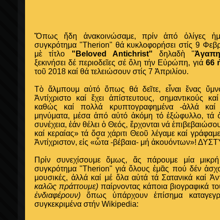
Ὅπως ἤδη ἀνακοινώσαμε,
πρ
ίν ἀπό ὀλίγες ἡμ
συγκρότημα "Therion" θά κυκλοφορήσει στίς 9 Φεβ
μὲ τίτλο
"Beloved Antichrist"
δηλαδὴ "
Ἀγαπη
ξεκινήσει δέ περιοδεῖες σέ ὅλη τήν Εὐρώπη,
γιά
66 
τοῦ 2018 καί θά τελειώσουν στίς 7 Ἀπριλίου.
Τὸ ἄλμπουμ αὐτό ὅπως θά δεῖτε, εἶναι ἕνας ὕμν
Ἀντίχριστο καί ἔχει ἀπίστευτους, σημαντικούς κ
καθώς καί πολλά κρυπτογραφημένα -ἀλλά καί 
μηνύματα, μέσα ἀπό αὐτό ἀκόμη τό ἐξώφυλλο, τά 
συνέχεια, ἐάν θέλει ὁ Θεός, ἔρχονται νά ἐπιβεβαιώ
καί κεραίας» τά ὅσα χάριτι Θεοῦ λέγαμε καί γράφαμε
Ἀντίχριστον, εἰς «ὦτα -βέβαια- μή ἀκουόντων»! ΔΥΣ
Πρίν συνεχίσουμε ὅμως, ἄς πάρουμε μία μικρή 
συγκρότημα "Therion" γιά ὅλους ἐμᾶς πού δέν ἀσχο
μουσικές, ἀλλά καί μέ ὅλα αὐτά τά Σατανικά καί Ἀ
καλῶς πράττουμε)
παίρνοντας κάποια βιογραφικά το
ἐνδιαφέρουν)
ὅπως ὑπάρχουν ἐπίσημα καταγεγρ
συγκεκριμένα στήν
Wikipedia: