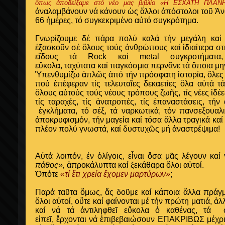
ὅπως ἀποδείξαμε στό νέο μας βιβλίο «Η ΕΣΧΑΤΗ ΠΛΑΝ
ἀναλαμβάνουν νά κάνουν ὡς ἄλλοι ἀπόστολοι τοῦ Ἀν
66 ἡμέρες, τό συγκεκριμένο αὐτό συγκρότημα.
Γνωρίζουμε δέ πάρα πολύ καλά τήν μεγάλη καί 
ἐξασκοῦν σέ ὅλους τούς ἀνθρώπους καί ἰδιαίτερα στ
εἴδους τά Rock καί metal
συγκροτήμα
εὔκολα,
ταχύτατα
καί
παγκόσμια περνᾶνε τά ὅποια μην
Ὑπενθυμίζω ἁπλῶς ἀπό τήν πρόσφατη ἱστορία, ὅλες ἐ
πού ἐπέφεραν τίς τελευταῖες δεκαετίες ὅλα αὐτά 
ὅλους αὐτούς τούς νέους τρόπους ζωῆς, τίς νέες ἰδέες
τίς ταραχές, τίς ἀνατροπές, τίς ἐπαναστάσεις, τήν
ἐγκλήματα, τό σέξ, τά ναρκωτικά,
τόν πανσεξουαλι
ἀποκρυφισμόν, τήν μαγεία καί τόσα ἄλλα τραγικά καί 
πλέον πολύ γνωστά, καί δυστυχῶς μή ἀναστρέψιμα!
Αὐτά λοιπόν, ἐν ὀλίγοις, εἶναι ὅσα μᾶς λέγουν κα
πάθος»,
ἀπροκάλυπτα καί ξεκάθαρα ὅλοι αὐτοί.
Ὁπότε
«τί ἔτι χρεία ἔχομεν μαρτύρων»
;
Παρά ταῦτα ὅμως, ἄς δοῦμε καί κάποια ἄλλα πράγμ
ὅλοι αὐτοί, οὔτε καί φαίνονται μέ τήν πρώτη ματιά, ἀλλ
καί νά τά ἀντιληφθεῖ εὔκολα ὁ καθένας, τά
εἰπεῖ,
ἔρχονται νά ἐπιβεβαιώσουν ΕΠΑΚΡΙΒΩΣ μέχρι