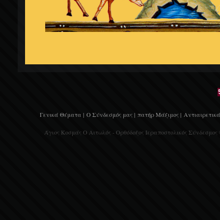
Γενικά Θέματα |
Ο Σύνδεσμός μας |
πατήρ Μάξιμος |
Αντιαιρετικά
Άγιος Κοσμάς Ο Αιτωλός - Ορθόδοξος Ιεραποστολικός Σύνδεσμος