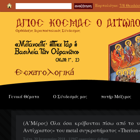
Εορτολόγιο:
7/8 Θεοδόσι
Ορθόδοξος Ιεραποστολικός Σύνδεσμος
Γενικά Θέματα
Ο Σύνδεσμός μας
πατήρ Μάξιμος
(Α΄Μέρος) Όλα όσα κρύβονται πίσω από το 
Αντίχριστος» του metal συγκροτήματος «Therion
Τρίτη, 30 Ιανουαρίου 2018 - 11947 εμφανίσεις άρθρου