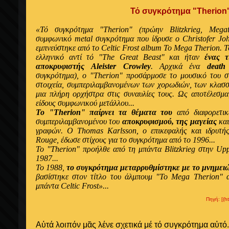
Τό συγκρότημα "Therion
«Τό συγκρότημα "Therion" (πρώην Blitzkrieg, Megat
συμφωνικό metal συγκρότημα που ίδρυσε ο Christofer Jo
εμπνεύστηκε από το Celtic Frost album To Mega Therion. Τ
ελληνικό αντί τό "The Great Beast" και ήταν
ένας τ
αποκρυφιστής Aleister Crowley
. Αρχικά ένα
deat
συγκρότημα), ο "Therion" προσάρμοσε το μουσικό του σ
στοιχεία, συμπεριλαμβανομένων των χορωδιών, των κλασ
μια πλήρη ορχήστρα στις συναυλίες τους. Ως αποτέλεσμ
είδους συμφωνικού μετάλλου...
Το "Therion" παίρνει τα θέματα του
από διαφορετικέ
συμπεριλαμβανομένου του
αποκρυφισμού, της μαγείας
κα
γραφών. Ο Thomas Karlsson, ο επικεφαλής και ιδρυτή
Rouge, έδωσε στίχους για το συγκρότημα από το 1996...
Το "Therion" προήλθε από τη μπάντα Blitzkrieg στην Up
1987...
Το 1988,
το συγκρότημα μεταρρυθμίστηκε με το μνημει
βασίστηκε στον τίτλο του άλμπουμ "To Mega Therion" α
μπάντα Celtic Frost»...
Πηγή: [(h
Αὐτά λοιπόν μᾶς λένε σχετικά μέ τό συγκρότημα αὐτό.