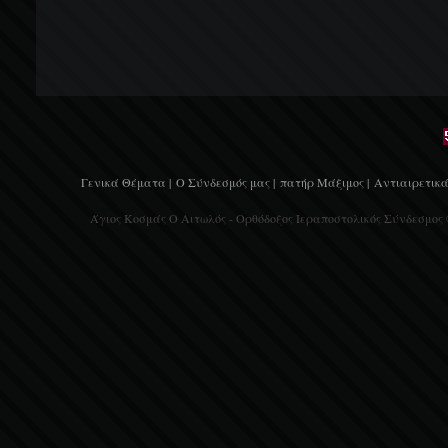
Γενικά Θέματα |
Ο Σύνδεσμός μας |
πατήρ Μάξιμος |
Αντιαιρετικά
Άγιος Κοσμάς Ο Αιτωλός - Ορθόδοξος Ιεραποστολικός Σύνδεσμος