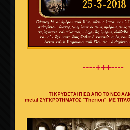
----+++----
ΤΙ ΚΡΥΒΕΤΑΙ ΠΙΣΩ ΑΠΟ ΤΟ ΝΕΟ Α
metal
Therion
ΣΥΓΚΡΟΤΗΜΑΤΟΣ
"
"
ΜΕ ΤΙΤΛ