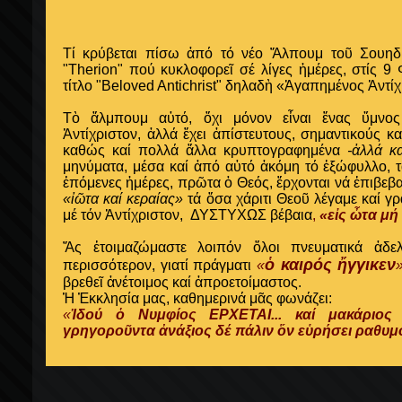
Τί κρύβεται πίσω ἀπό τό νέο Ἄλπουμ τοῦ Σουηδ
"Therion" πού κυκλοφορεῖ σέ λίγες ἡμέρες, στίς 9
τίτλο "Beloved Antichrist" δηλαδὴ «Ἀγαπημένος Ἀντίχ
Τὸ ἄλμπουμ αὐτό, ὄχι μόνον εἶναι ἕνας ὕμνος
Ἀντίχριστον, ἀλλά ἔχει ἀπίστευτους, σημαντικούς 
καθώς καί πολλά ἄλλα κρυπτογραφημένα
-ἀλλά κα
μηνύματα, μέσα καί ἀπό αὐτό ἀκόμη τό ἐξώφυλλο, τ
ἑπόμενες ἡμέρες, πρῶτα ὁ Θεός, ἔρχονται νά ἐπιβ
«ἰῶτα καί κεραίας»
τά ὅσα χάριτι Θεοῦ λέγαμε καί γ
μέ τόν Ἀντίχριστον,
ΔΥΣΤΥΧΩΣ
βέβαια
,
«εἰς ὦτα
μή
Ἄς ἑτοιμαζώμαστε λοιπόν ὅλοι πνευματικά ἀδ
ὁ καιρός ἤγγικεν
περισσότερον, γιατί πράγματι
«
βρεθεῖ ἀνέτοιμος καί ἀπροετοίμαστος.
Ἡ Ἐκκλησία μας,
καθημερινά
μᾶς φωνάζει:
«
Ἰδού ὁ Νυμφίος ΕΡΧΕΤΑΙ... καί μακάριος
γρηγοροῦντα ἀνάξιος δέ πάλιν ὅν εὑρήσει ραθυμ