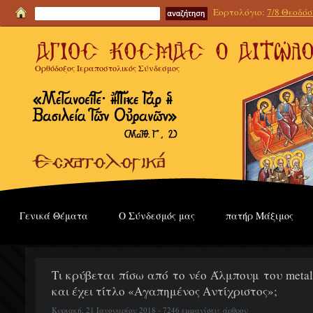
Εορτολόγιο:
7/8 Θεοδόσι
Ορθόδοξος Ιεραποστολικός Σύνδεσμος
Γενικά Θέματα
Ο Σύνδεσμός μας
πατήρ Μάξιμος
Τι κρύβεται πίσω από το νέο Άλμπουμ του meta
και έχει τίτλο «Αγαπημένος Αντίχριστος»;
Κυριακή, 21 Ιανουαρίου 2018 - 7246 εμφανίσεις άρθρου