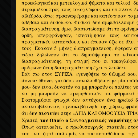
προεκλογικά και μετεκλογικά ψέματα και τελικά δε
στραμμένοι προς τους τοκογλύφους και επιπλέον 
αδιέξοδο, όπως προαναφέραμε και κατέστησαν το μ
αβέβαιο και δυσοίωνο. Φυσικά δεν αμφιβάλλουμε γ
διαπραγμάτευση, όμως διαπιστώσαμε ότι το φρόνημα
ορθή, υπερφρόνησαν, υπερτίμησαν τους εαυτο
πραγματικές καταστάσεις και έπεσαν έξω σε όλες 
τους. Έκαναν 5 μήνες διαπραγμάτευση, έφεραν 
τώρα δηλώνουν ότι το δημοψήφισμα το κάνου
διαπραγμάτευσης, τη στιγμή που οι τοκογλύφοι
ομόφωνα ότι η διαπραγμάτευση έχει τελειώσει.
Εάν πω στον ΣΥΡΙΖΑ «γενηθήτω το θέλημά σου, 
συνυπεύθυνος για όσα επακολουθήσουν με μία επίσ
μου· δεν είναι δυνατόν να μη μπορούν οι πολίτες 
να μη μπορούν να προμηθευτούν τα φάρμακά τ
Εκατομμύρια φτωχοί δεν αντέχουν ένα ηρωϊκό δ
αναλαμβάνοντας τη διακυβέρνηση της χώρας, φρόν
δεν πιστεύει
ότι
στην «ΑΓΙΑ ΚΑΙ ΟΜΟΟΥΣΙΑ ΤΡΙΑΔΑ
τον Οποίο ο Συνταγματικός νομοθέτης α
Χριστό,
Όπως κατανοείτε, ο πρωθυπουργός πιστεύει στον
του και ζητά από εμάς να του καταθέσουμε την π