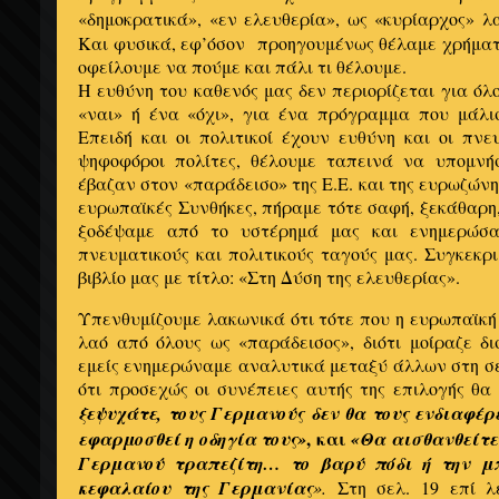
«δημοκρατικά», «εν ελευθερία», ως «κυρίαρχος» 
Και φυσικά, εφ’όσον προηγουμένως θέλαμε χρήματ
οφείλουμε να πούμε και πάλι τι θέλουμε.
Η ευθύνη του καθενός μας δεν περιορίζεται για όλ
«ναι» ή ένα «όχι», για ένα πρόγραμμα που μάλι
Επειδή και οι πολιτικοί έχουν ευθύνη και οι πνευ
ψηφοφόροι πολίτες, θέλουμε ταπεινά να υπομνή
έβαζαν στον «παράδεισο» της Ε.Ε. και της ευρωζώνη
ευρωπαϊκές Συνθήκες, πήραμε τότε σαφή, ξεκάθαρη,
ξοδέψαμε από το υστέρημά μας και ενημερώσα
πνευματικούς και πολιτικούς ταγούς μας. Συγκεκρ
βιβλίο μας με τίτλο: «Στη Δύση της ελευθερίας».
Υπενθυμίζουμε λακωνικά ότι τότε που η ευρωπαϊκ
λαό από όλους ως «παράδεισος», διότι μοίραζε δι
εμείς ενημερώναμε αναλυτικά μεταξύ άλλων στη σε
ότι προσεχώς οι συνέπειες αυτής της επιλογής θα
ξεψυχάτε, τους Γερμανούς δεν θα τους ενδιαφέρε
, και
εφαρμοσθεί η οδηγία τους»
«Θα αισθανθείτε
Γερμανού τραπεζίτη… το βαρύ πόδι ή την μ
κεφαλαίου της Γερμανίας
».
Στη σελ. 19 επί λ