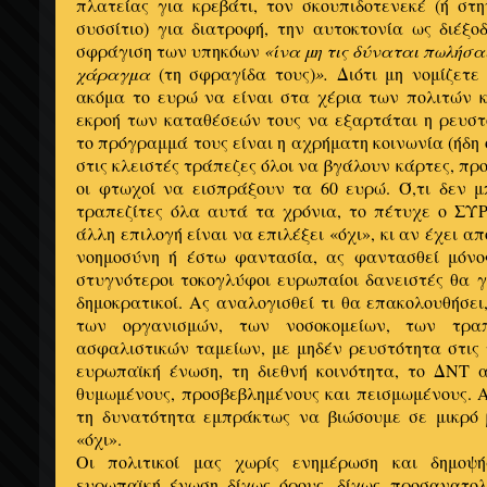
πλατείας για κρεβάτι, τον σκουπιδοτενεκέ (ή στ
συσσίτιο) για διατροφή, την αυτοκτονία ως διέξο
σφράγιση των υπηκόων
«ίνα μη τις δύναται πωλήσαι
χάραγμα
(τη σφραγίδα τους)
».
Διότι μη νομίζετε
ακόμα το ευρώ να είναι στα χέρια των πολιτών κ
εκροή των καταθέσεών τους να εξαρτάται η ρευστ
το πρόγραμμά τους είναι η αχρήματη κοινωνία (ήδη
στις κλειστές τράπεζες όλοι να βγάλουν κάρτες, πρ
οι φτωχοί να εισπράξουν τα 60 ευρώ. Ό,τι δεν 
τραπεζίτες όλα αυτά τα χρόνια, το πέτυχε ο ΣΥΡ
άλλη επιλογή είναι να επιλέξει «όχι», κι αν έχει α
νοημοσύνη ή έστω φαντασία, ας φαντασθεί μόνο
στυγνότεροι τοκογλύφοι ευρωπαίοι δανειστές θα γ
δημοκρατικοί. Ας αναλογισθεί τι θα επακολουθήσει
των οργανισμών, των νοσοκομείων, των τρα
ασφαλιστικών ταμείων, με μηδέν ρευστότητα στις
ευρωπαϊκή ένωση, τη διεθνή κοινότητα, το ΔΝΤ 
θυμωμένους, προσβεβλημένους και πεισμωμένους. 
τη δυνατότητα εμπράκτως να βιώσουμε σε μικρό 
«όχι».
Οι πολιτικοί μας χωρίς ενημέρωση και δημοψ
ευρωπαϊκή ένωση δίχως όρους, δίχως προσανατο