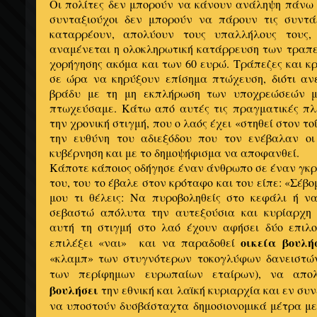
Οι πολίτες δεν μπορούν να κάνουν ανάληψη πάνω 
συνταξιούχοι δεν μπορούν να πάρουν τις συντάξε
καταρρέουν, απολύουν τους υπαλλήλους τους
αναμένεται η ολοκληρωτική κατάρρευση των τραπε
χορήγησης ακόμα και των 60 ευρώ. Τράπεζες και 
σε ώρα να κηρύξουν επίσημα πτώχευση, διότι αν
βράδυ με τη μη εκπλήρωση των υποχρεώσεών μ
πτωχεύσαμε. Κάτω από αυτές τις πραγματικές πλ
την χρονική στιγμή, που ο λαός έχει «στηθεί στον τ
την ευθύνη του αδιεξόδου που τον ενέβαλαν οι
κυβέρνηση και με το δημοψήφισμα να αποφανθεί.
Κάποτε κάποιος οδήγησε έναν άνθρωπο σε έναν γκρ
του, του το έβαλε στον κρόταφο και του είπε: «Σέβο
μου τι θέλεις: Να πυροβοληθείς στο κεφάλι ή ν
σεβαστώ απόλυτα την αυτεξούσια και κυρίαρχη 
αυτή τη στιγμή στο λαό έχουν αφήσει δύο επιλ
οικεία βουλή
επιλέξει «ναι» και να παραδοθεί
«κλαμπ» των στυγνότερων τοκογλύφων δανειστώ
των περίφημων ευρωπαίων εταίρων), να απο
βουλήσει
την εθνική και λαϊκή κυριαρχία και εν συν
να υποστούν δυσβάσταχτα δημοσιονομικά μέτρα με