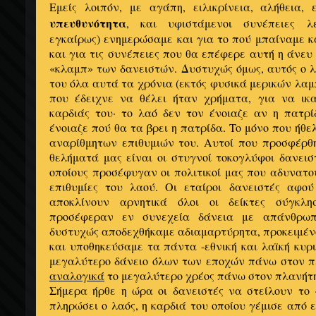
Εμείς λοιπόν, με αγάπη, ειλικρίνεια, αλήθεια,
υπευθυνότητα
, και υφιστάμενοι συνέπειες λ
εγκαίρως) ενημερώσαμε και για το πού μπαίναμε κ
και για τις συνέπειες που θα επέφερε αυτή η άνε
«κλαμπ» των δανειστών. Δυστυχώς όμως, αυτός ο λ
του όλα αυτά τα χρόνια (εκτός φυσικά μερικών λαμ
που έδειχνε να θέλει ήταν χρήματα, για να ικαν
καρδιάς του· το λαό δεν τον ένοιαζε αν η πατρί
ένοιαζε πού θα τα βρει η πατρίδα. Το μόνο που ήθε
αναρίθμητων επιθυμιών του. Αυτοί που προσφέρθ
θελήματά μας είναι οι στυγνοί τοκογλύφοι δανειστ
οποίους προσέφυγαν οι πολιτικοί μας που αδυνατ
επιθυμίες του λαού. Οι εταίροι δανειστές αφο
αποκλίνουν αρνητικά όλοι οι δείκτες σύγκλη
προσέφεραν εν συνεχεία δάνεια με απάνθρωπο
δυστυχώς αποδεχθήκαμε αδιαμαρτύρητα, προκειμέν
και υποθηκεύσαμε τα πάντα -εθνική και λαϊκή κυρι
μεγαλύτερο δάνειο όλων των εποχών πάνω στον π
αναλογικά
το μεγαλύτερο χρέος πάνω στον πλανήτη
Σήμερα ήρθε η ώρα οι δανειστές να στείλουν το 
πληρώσει ο λαός, η καρδιά του οποίου γέμισε από 