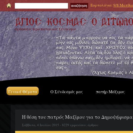
Εορτολόγιο:
9/8 Ματθία
Ορθόδοξος Ιεραποστολικός Σύνδεσμος
Γενικά Θέματα
Ο Σύνδεσμός μας
πατήρ Μάξιμος
Η θέση του πατρός Μαξίμου για το Δημοψήφισμα 
Σάββατο, 4 Ιουλίου 2015 - 8229 εμφανίσεις άρθρου