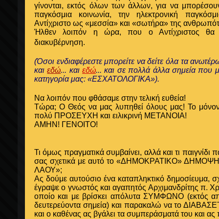
γίνονται, εκτός όλων των άλλων, για να μπορέσο
παγκόσμια κοινωνία, την ηλεκτρονική παγκόσμ
Αντίχριστο ως «μεσσία» και «σωτήρα» της ανθρωπότ
Ήλθεν λοιπόν η ώρα, που ο Αντίχριστος θα 
διακυβέρνηση.
(Όσοι ενδιαφέρεστε μπορείτε να δείτε όλα τα ανωτέ
και
εδώ
... και
εδώ
... και σε πολλά άλλα σημεία που 
κατηγορία μας: «ΕΣΧΑΤΟΛΟΓΙΚΑ»
).
Να λοιπόν που φθάσαμε στην τελική ευθεία!
Τώρα; Ο Θεός να μας λυπηθεί όλους μας! Το μόνον
πολύ ΠΡΟΣΕΥΧΗ και ειλικρινή ΜΕΤΑΝΟΙΑ!
ΑΜΗΝ! ΓΕΝΟΙΤΟ!
Τι όμως πραγματικά συμβαίνει, αλλά και τι παιγνίδι 
σας σχετικά με αυτό το «ΔΗΜΟΚΡΑΤΙΚΟ» ΔΗΜΟ
ΛΑΟΥ»;
Ας δούμε αυτούσιο ένα καταπληκτικό δημοσίευμα, σχ
έγραψε ο γνωστός και αγαπητός Αρχιμανδρίτης π. Χ
οποίο και με βρίσκει απόλυτα ΣΥΜΦΩΝΟ (εκτός απ
δευτερεύοντα σημεία) και παρακαλώ να το ΔΙΑΒΑΣ
και ο καθένας ας βγάλει τα συμπεράσματά του και ας 