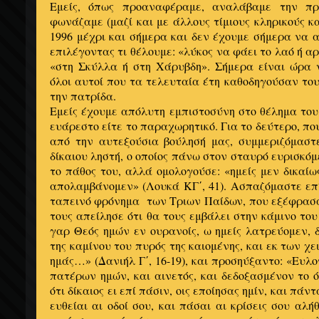
Εμείς, όπως προαναφέραμε, αναλάβαμε την πρ
φωνάζαμε (μαζί και με άλλους τίμιους κληρικούς κ
1996 μέχρι και σήμερα και δεν έχουμε σήμερα να
επιλέγοντας τι θέλουμε: «λύκος να φάει το λαό ή α
«στη Σκύλλα ή στη Χάρυβδη». Σήμερα είναι ώρα
όλοι αυτοί που τα τελευταία έτη καθοδηγούσαν του
την πατρίδα.
Εμείς έχουμε απόλυτη εμπιστοσύνη στο θέλημα του 
ευάρεστο είτε το παραχωρητικό. Για το δεύτερο, πο
από την αυτεξούσια βούλησή μας, συμμεριζόμασ
δίκαιου ληστή, ο οποίος πάνω στον σταυρό ευρισκό
το πάθος του, αλλά ομολογούσε: «ημείς μεν δικαί
απολαμβάνομεν» (Λουκά ΚΓ΄, 41). Ασπαζόμαστε επί
ταπεινό φρόνημα των Τριων Παίδων, που εξέφρασ
τους απείλησε ότι θα τους εμβάλει στην κάμινο του
γαρ Θεός ημών εν ουρανοίς, ω ημείς λατρεύομεν, 
της καμίνου του πυρός της καιομένης, και εκ των χε
ημάς…» (Δανιήλ Γ΄, 16-19), και προσηύξαντο: «Ευλο
πατέρων ημών, και αινετός, και δεδοξασμένον το ό
ότι δίκαιος ει επί πάσιν, οις εποίησας ημίν, και πάν
ευθείαι αι οδοί σου, και πάσαι αι κρίσεις σου αλή