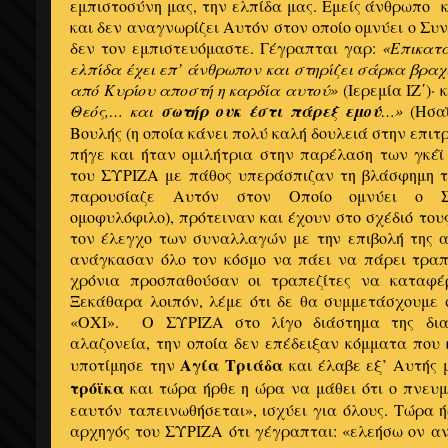
εμπιστοσύνη μας, την ελπίδα μας. Εμείς άνθρωπο κ
και δεν αναγνωρίζει Αυτόν στον οποίο ομνύει ο Συ
δεν τον εμπιστευόμαστε. Γέγραπται γαρ:
«Επικατά
ελπίδα έχει επ’ άνθρωπον και στηρίζει σάρκα βραχ
από Κυρίου αποστή η καρδία αυτού»
(Ιερεμία ΙΖ΄)·
Θεός,… και
σωτήρ ουκ έστι πάρεξ εμού
…»
(Ησαΐ
Βουλής (η οποία κάνει πολύ καλή δουλειά στην επιτρ
πήγε και ήταν ομιλήτρια στην παρέλαση των γκέϊ
του ΣΥΡΙΖΑ με πάθος υπεράσπιζαν τη βλάσφημη ται
παρουσίαζε Αυτόν στον Οποίο ομνύει ο Συ
ομοφυλόφιλο), πρότειναν και έχουν στο σχέδιό του
τον έλεγχο των συναλλαγών με την επιβολή της 
ανάγκασαν όλο τον κόσμο να πάει να πάρει τραπε
χρόνια προσπαθούσαν οι τραπεζίτες να καταφέ
Ξεκάθαρα λοιπόν, λέμε ότι δε θα συμμετάσχουμε
«ΟΧΙ». Ο ΣΥΡΙΖΑ στο λίγο διάστημα της διακ
αλαζονεία, την οποία δεν επέδειξαν κόμματα που 
Αγία Τριάδα
υποτίμησε την
και έλαβε εξ’ Αυτής 
τρόϊκα
και τώρα ήρθε η ώρα να μάθει ότι ο πνευμ
εαυτόν ταπεινωθήσεται», ισχύει για όλους. Τώρα 
αρχηγός του ΣΥΡΙΖΑ ότι γέγραπται: «ελεήσω ον αν