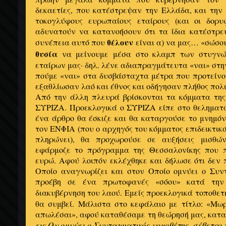
δεκαετίες, που κατέστρεψαν την Ελλάδα, και την
τοκογλύφους ευρωπαίους εταίρους (και οι δορυ
αδυνατούν να κατανοήσουν ότι τα ίδια κατέστρ
θέλουν
συνέπεια αυτό που
είναι α) να μας… «σώσου
θυσία
να μείνουμε μέσα στο κλαμπ των στυγνώ
εταίρων μας· δηλ. λένε αδιαπραγμάτευτα «ναι» στη
πούμε «ναι» στα δυσβάσταχτα μέτρα που προτείνο
εξαθλίωσαν λαό και έθνος και οδήγησαν πλήθος πολ
Από την άλλη πλευρά βρίσκονται τα κόμματα της
ΣΥΡΙΖΑ. Προεκλογικά ο ΣΥΡΙΖΑ είπε στο θεληματά
ένα άρθρο θα έσκιζε και θα καταργούσε το μνημό
τον ΕΝΦΙΑ (που ο αρχηγός του κόμματος επιδεικτικά 
πληρώνει), θα προχωρούσε σε αυξήσεις μισθώ
εφάρμοζε το πρόγραμμα της Θεσσαλονίκης που π
ευρώ. Αφού λοιπόν εκλέχθηκε και δήλωσε ότι δεν 
Οποίο αναγνωρίζει και στον Οποίο ομνύει ο Συντ
προέβη σε ένα πρωτοφανές «σόου» κατά την
διακυβέρνηση του λαού. Εμείς προεκλογικά τοποθε
θα συμβεί. Μάλιστα στο κεφάλαιο με τίτλο: «Μωρ
απωλέσαι», αφού καταθέσαμε τη θεώρησή μας, κατα
εις Ον ομνύει ο Συνταγματικός νομοθέτης, σέβεται