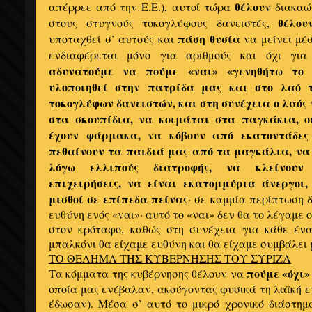
θέλουν
απέρρεε από την Ε.Ε.), αυτοί τώρα
διακαώ
θέλου
στους στυγνούς τοκογλύφους δανειστές,
πάση θυσία
υποταχθεί σ’ αυτούς και
να μείνει μέ
ενδιαφέρεται μόνο για αριθμούς και όχι γι
αδυνατούμε να πούμε «ναι» «γενηθήτω το
υλοποιηθεί στην πατρίδα μας και στο λαό 
τοκογλύφων δανειστών, και στη συνέχεια ο λαός 
στα σκουπίδια, να κοιμάται στα παγκάκια, ο
έχουν φάρμακα, να κόβουν από εκατοντάδες
πεθαίνουν τα παιδιά μας από τα μαγκάλια, να
λόγω ελλιπούς διατροφής, να κλείνουν 
επιχειρήσεις, να είναι εκατομμύρια άνεργοι
μισθοί σε επίπεδα πείνας
· σε καμμία περίπτωση 
ευθύνη ενός «ναι»· αυτό το «ναι» δεν θα το λέγαμε
στον κρόταφο, καθώς στη συνέχεια για κάθε έν
μπαλκόνι θα είχαμε ευθύνη και θα είχαμε συμβάλει 
ΤΟ ΘΕΛΗΜΑ ΤΗΣ ΚΥΒΕΡΝΗΣΗΣ ΤΟΥ ΣΥΡΙΖΑ
πούμε «όχι»
Τα κόμματα της κυβέρνησης θέλουν να
οποία μας ενέβαλαν, ακούγοντας φυσικά τη λαϊκή ε
έδωσαν). Μέσα σ’ αυτό το μικρό χρονικό διάστημ