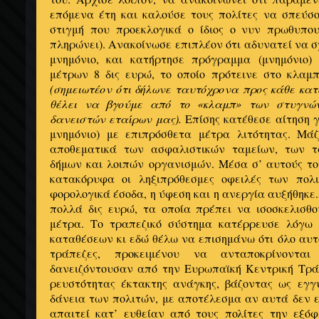
επόμενα έτη και καλούσε τους πολίτες να σπεύσ
στιγμή που προεκλογικά ο ίδιος ο νυν πρωθυπο
πληρώνει). Ανακοίνωσε επιπλέον ότι αδυνατεί να σ
μνημόνιο, και κατήρτησε πρόγραμμα (μνημόνιο)
μέτρων 8 δις ευρώ, το οποίο πρότεινε στο κλα
(σημειωτέον ότι δήλωνε ταυτόχρονα προς κάθε κατ
θέλει να βγούμε από το «κλαμπ» των στυγνώ
δανειστών εταίρων μας).
Επίσης κατέθεσε αίτηση γ
μνημόνιο) με επιπρόσθετα μέτρα λιτότητας. Μ
αποθεματικά των ασφαλιστικών ταμείων, των τ
δήμων και λοιπών οργανισμών. Μέσα σ’ αυτούς το
κατακόρυφα οι ληξιπρόθεσμες οφειλές των πολι
φορολογικά έσοδα, η ύφεση και η ανεργία αυξήθηκε
πολλά δις ευρώ, τα οποία πρέπει να ισοσκελισθ
μέτρα. Το τραπεζικό σύστημα κατέρρευσε λόγω 
καταθέσεων κι εδώ θέλω να επισημάνω ότι όλο αυτό
τράπεζες, προκειμένου να ανταποκρίνονται
δανειζόντουσαν από την Ευρωπαϊκή Κεντρική Τρά
ρευστότητας έκτακτης ανάγκης, βάζοντας ως εγγ
δάνεια των πολιτών, με αποτέλεσμα αν αυτά δεν 
απαιτεί κατ’ ευθείαν από τους πολίτες την εξ