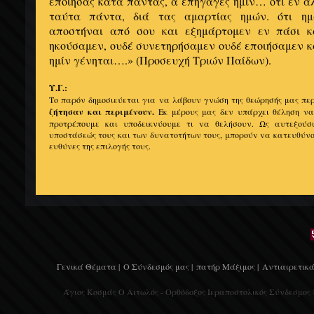
εποίησας κατά πάντας, α επήγαγες ημίν… ότι εν αλ
ταύτα πάντα, διά τας αμαρτίας ημών. ότι ημ
αποστήναι από σου και εξημάρτομεν εν πάσι 
ηκούσαμεν, ουδέ συνετηρήσαμεν ουδέ εποιήσαμεν κα
ημίν γένηται….» (Προσευχή Τριών Παίδων).
Υ.Γ.:
Το παρόν δημοσιεύεται για να λάβουν γνώση της θεώρησής μας πε
ζήτησαν και περιμένουν.
Εκ μέρους μας δεν υπάρχει θέληση να
προτρέπουμε και υποδεικνύουμε τι να θελήσουν. Ως αυτεξούσι
υποστάσεώς τους και των δυνατοτήτων τους, μπορούν να κατευθύνου
ευθύνες της επιλογής τους.
Γενικά Θέματα |
Ο Σύνδεσμός μας |
πατήρ Μάξιμος |
Αντιαιρετικά
Άγιος Κοσμάς Ο Αιτωλός - Ορθόδοξος Ιεραποστολικός Σύνδεσμος