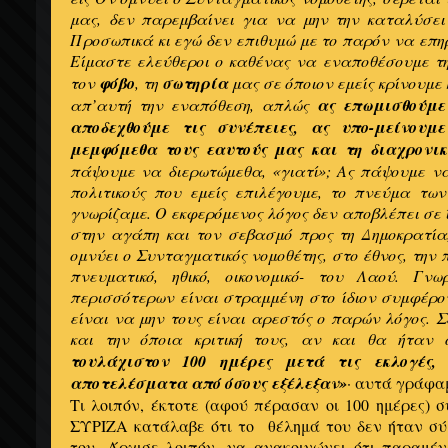
μας, δεν παρεμβαίνει για να μην την καταλύσει 
Προσωπικά κι εγώ δεν επιθυμώ με το παρόν να επη
Είμαστε ελεύθεροι ο καθένας να εναποθέσουμε τ
τον
φόβο
, τη
σωτηρία
μας σε όποιον εμείς κρίνουμε
απ’αυτή την εναπόθεση, απλώς
ας επωμισθούμε 
αποδεχθούμε τις συνέπειες, ας υπο-μείνου
μεμφόμεθα τους εαυτούς μας και τη διαχρονικ
πάψουμε να διερωτώμεθα, «γιατί»; Ας πάψουμε να
πολιτικούς που εμείς επιλέγουμε, το πνεύμα τω
γνωρίζαμε. Ο εκφερόμενος λόγος δεν αποβλέπει σε 
στην αγάπη και τον σεβασμό προς τη Δημοκρατία
ομνύει ο Συνταγματικός νομοθέτης, στο έθνος, την
πνευματικό, ηθικό, οικονομικό- του Λαού. Γν
περισσότερων είναι στραμμένη στο ίδιον συμφέρον
είναι να μην τους είναι αρεστός ο παρών λόγος. Σ
και την όποια κριτική τους, αν και θα ήταν
τουλάχιστον 100 ημέρες μετά τις εκλογές
αποτελέσματα από όσους εξέλεξαν»
· αυτά γράφα
Τι λοιπόν, έκτοτε (αφού πέρασαν οι 100 ημέρες)
ΣΥΡΙΖΑ κατάλαβε ότι το θέλημά του δεν ήταν σύ
του. Άρχισε λοιπόν, να ανακοινώνει ότι παραμέ