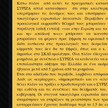
Κάτω πλέον από αυτές τις πραγματικές καταστά
ΣΥΡΙΖΑ απλά κατανόησαν ότι στην καλύτερη
υπερτίμησαν τις δυνάμεις τους και υποτίμησα
τοκογλύφων ευρωπαίων δανειστών. Περιήλθαν σε
προεκλογικά εκφρασθέν θέλημά τους μπορούσαν 
παράλογη λαϊκή εντολή:
«ναι στην Ευρώπη και τα
και την απόδοσή τους»
μπόρεσαν να ικανοπο
μπορούσαν να φέρουν προς ψήφιση το υφεσιακό τ
διότι αντίκειτο στις προεκλογικές τους δεσμεύσ
κόμματός τους δεν θα το ψήφιζε, όπως και ο κ. 
δημοσίως στο ΣΚΑΪ ομολόγησε. Όλα πλέον έδειχνα
μνημόνιο, με συνέπεια ο ΣΥΡΙΖΑ να κινδυνεύει να κ
επιπολαιότητα οδήγησε την Ελλάδα σε ένα ακόμα
έβγαινε μετά από 5 χρόνια από τα μνημόνια.
Έτσι στο αδιέξοδο που περιήλθε, λαμβάνει απόφασ
Λαός ως «κυρίαρχος», «δημοκρατικά» και εν «ελε
θέλει πλέον να πράξει ο πρωθυπουργός και ο ΣΥΡΙΖ
την ευθύνη και τις συνέπειες του θελήματός του,
κυβέρνηση. Οι στυγνοί τοκογλύφοι ευρωπαίοι δαν
σταμάτησαν να στηρίζουν τη ρευστότητα των τρ
καταρρεύσουν έχοντας διαθέσιμα περί το 1,5 δις ε