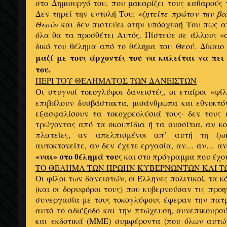
στο Δημιουργό του, που μακαρίζει τους καθαρούς τ
Δεν τηρεί την εντολή Του:
«ζητείτε πρώτον την βα
Θεού»
και δεν πιστεύει στην υπόσχεσή Του πως αν
όλα θα τα προσθέτει Αυτός. Πίστεψε σε άλλους «
δικό του θέλημα από το θέλημα του Θεού. Δίκαιο
μαζί με τους άρχοντές του να καλείται να πει 
του.
ΠΕΡΙ ΤΟΥ ΘΕΛΗΜΑΤΟΣ ΤΩΝ ΔΑΝΕΙΣΤΩΝ
Οι στυγνοί τοκογλύφοι δανειστές, οι εταίροι «φί
επιβάλουν δυσβάστακτα, μισάνθρωπα και εθνοκτό
εξασφαλίσουν τα τοκοχρεολύσιά τους· δεν τους 
τρώγοντας από τα σκουπίδια ή τα συσσίτια, αν κ
πλατείες, αν απελπισμένοι απ’ αυτή τη ζ
αυτοκτονείτε, αν δεν έχετε εργασία, αν… αν… α
«ναι» στο θέλημά τους
και στο πρόγραμμα που έχου
ΤΟ ΘΕΛΗΜΑ ΤΩΝ ΠΡΩΗΝ ΚΥΒΕΡΝΩΝΤΩΝ ΚΑΙ Τ
Οι φίλοι των δανειστών, οι Έλληνες πολιτικοί, τα 
(και οι δορυφόροι τους) που κυβερνούσαν τις προη
συνεργασία με τους τοκογλύφους έφεραν την πατρ
αυτό το αδιέξοδο και την πτώχευση, συνεπικουρο
και εκδοτικά (ΜΜΕ) συμφέροντα (που όλων αυτώ