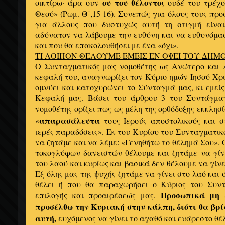
ου του θέλοντος
οικτίρω· άρα ουν
ουδέ του τρέχο
Θεού» (Ρωμ. Θ΄,15-16). Συνεπώς για όλους τους πρ
για άλλους που δυστυχώς αυτή τη στιγμή είναι
αδύνατον να λάβουμε την ευθύνη και να ευθυνόμασ
και που θα επακολουθήσει με ένα «όχι».
ΤΙ ΛΟΙΠΟΝ ΘΕΛΟΥΜΕ ΕΜΕΙΣ ΕΝ ΟΨΕΙ ΤΟΥ ΔΗΜ
Ο Συνταγματικός μας νομοθέτης ως Ανώτερο και
κεφαλή του, αναγνωρίζει τον Κύριο ημών Ιησού Χρι
ομνύει και κατοχυρώνει το Σύνταγμά μας, κι εμε
Κεφαλή μας. Βάσει του άρθρου 3 του Συντάγματ
νομοθέτης ορίζει πως ως μέλη της ορθόδοξης εκκλησ
απαρασάλευτα
«
τους Ιερούς αποστολικούς και σ
ιερές παραδόσεις». Εκ του Κυρίου του Συνταγματικ
να ζητάμε και να λέμε: «Γενηθήτω το θέλημά Σου».
τοκογλύφων δανειστών θέλουμε και ζητάμε να γίν
του λαού και κυρίως και βασικά δεν θέλουμε να γίνε
Εξ όλης μας της ψυχής ζητάμε να γίνει στο λαό και
θέλει ή που θα παραχωρήσει ο Κύριος του Συντ
Προσωπικά μη 
επιλογής και προαιρέσεώς μας.
προσέλθω την Κυριακή στην κάλπη, διότι θα βρ
αυτή,
ευχόμενος να γίνει το αγαθό και ευάρεστο θέ