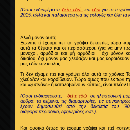
(Όσοι ενδιαφέρεστε
δείτε εδώ
και
εδώ
για το τι γράφ
2015, αλλά και παλαιότερα για τις εκλογές και όλα τα
Αλλά μόνον αυτό;
Ξεχνάτε τί έχουμε πει και γράψει δεκαετίες τώρα -κ
αυτά τα θέματα και οι περισσότεροι, (για να μην πω
μοναχοί, αρμόδιοι και μή αρμόδιοι,
όχι μόνον κ
δικαίου, όχι μόνον μας χλεύαζαν και μας κορόϊδευα
μας εδίωκαν κιόλας;
Τι δεν είχαμε πει και γράψει όλα αυτά τα χρόνια
χλεύαζαν και κορόϊδευαν. Τώρα όμως που εκ των π
και «ξυπνάνε» ή καταλαβαίνουν κάπως, είναι πλέο
(Όσοι ενδιαφέρεστε,
δείτε εδώ
σε ηλεκτρονική μο
άρθρα, τα κείμενα, τις διαμαρτυρίες, τις συγκεντρώ
έχουν δημοσιευθεί από την δεκαετία του ’9
διάφορα περιοδικά, εφημερίδες κλπ.).
Και φυσικά όπως το έχουμε γράψει και πεί «στεν