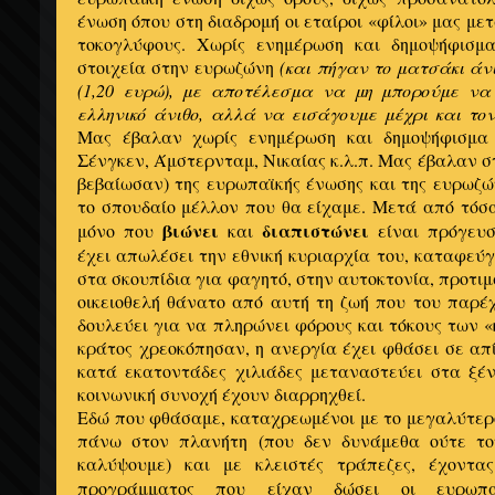
ένωση όπου στη διαδρομή οι εταίροι «φίλοι» μας μ
τοκογλύφους. Χωρίς ενημέρωση και δημοψήφισ
στοιχεία στην ευρωζώνη
(και πήγαν το ματσάκι άνι
(1,20 ευρώ), με αποτέλεσμα να μη μπορούμε να
ελληνικό άνιθο, αλλά να εισάγουμε μέχρι και τον
Μας έβαλαν χωρίς ενημέρωση και δημοψήφισμα
Σένγκεν, Άμστερνταμ, Νικαίας κ.λ.π. Μας έβαλαν σ
βεβαίωσαν) της ευρωπαϊκής ένωσης και της ευρωζώ
το σπουδαίο μέλλον που θα είχαμε. Μετά από τόσ
βιώνει
διαπιστώνει
μόνο που
και
είναι πρόγευσ
έχει απωλέσει την εθνική κυριαρχία του, καταφεύγ
στα σκουπίδια για φαγητό, στην αυτοκτονία, προτι
οικειοθελή θάνατο από αυτή τη ζωή που του παρέ
δουλεύει για να πληρώνει φόρους και τόκους των «
κράτος χρεοκόπησαν, η ανεργία έχει φθάσει σε απ
κατά εκατοντάδες χιλιάδες μεταναστεύει στα ξέν
κοινωνική συνοχή έχουν διαρρηχθεί.
Εδώ που φθάσαμε, καταχρεωμένοι με το μεγαλύτερ
πάνω στον πλανήτη (που δεν δυνάμεθα ούτε το
καλύψουμε) και με κλειστές τράπεζες, έχοντα
προγράμματος που είχαν δώσει οι ευρωπ