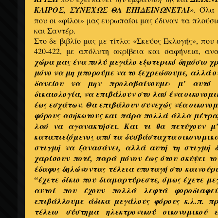
ΚΑΙΡΟΣ, ΣΥΝΕΧΩΣ ΘΑ ΕΠΙΔΕΙΝΩΝΕΤΑΙ
».
Όλα 
που οι «φίλοι» μας ευρωπαίοι μας έδιναν τα πλούσ
και Σαντέρ.
Στο δε βιβλίο μας με τίτλο: «Σκεύος Εκλογής», που 
420-422, με απόλυτη ακρίβεια και σαφήνεια, αν
χώρα μας ένα πολύ μεγάλο εξωτερικό δημόσιο χρέ
μόνο να μη μπορούμε να το ξεχρεώσουμε, αλλά ού
δανείου να μην προλαβαίνουμε· μ’ αυτό 
δικαιολογία, να επιβάλουν στο λαό ένα οικονομ
έως εσχάτων. Θα επιβάλουν συνεχώς νέα οικονο
φόρους ασήκωτους και πάρα πολλά άλλα μέτρα,
λαό να αγανακτήσει. Και τι θα πετύχουν μ’
καταπιεζόμενος από τα δυσβάσταχτα οικονομικά
στιγμή να ξανασάνει, αλλά αυτή τη στιγμή δ
χαρίσουν ποτέ, παρά μόνον έως ότου σκύψει το
έδαφος δηλώνοντας τέλεια υποταγή στο καινούρι
“έχετε δίκιο που διαμαρτύρεστε, όμως έχετε με
αυτοί που έχουν πολλά λεφτά φοροδιαφε
επιβάλλουμε άδικα μεγάλους φόρους κ.λ.π. π
τέλειο σύστημα ηλεκτρονικού οικονομικού 