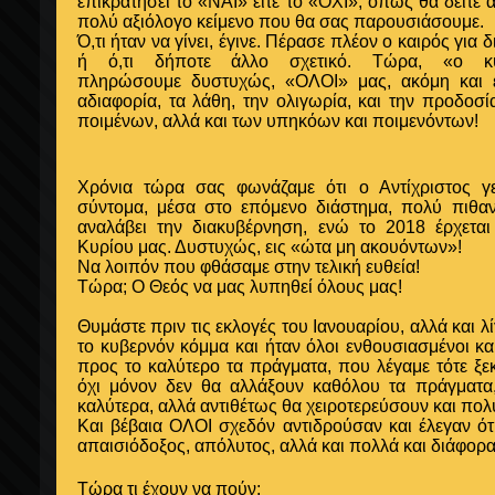
επικρατήσει το «ΝΑΙ» είτε το «ΟΧΙ», όπως θα δείτε 
πολύ αξιόλογο κείμενο που θα σας παρουσιάσουμε.
Ό,τι ήταν να γίνει, έγινε. Πέρασε πλέον ο καιρός για 
ή ό,τι δήποτε άλλο σχετικό. Τώρα, «ο κ
πληρώσουμε δυστυχώς, «ΟΛΟΙ» μας, ακόμη και ε
αδιαφορία, τα λάθη, την ολιγωρία, και την προδοσ
ποιμένων, αλλά και των υπηκόων και ποιμενόντων!
Χρόνια τώρα σας φωνάζαμε ότι ο Αντίχριστος γ
σύντομα, μέσα στο επόμενο διάστημα, πολύ πιθα
αναλάβει την διακυβέρνηση, ενώ το 2018 έρχετα
Κυρίου μας. Δυστυχώς, εις «ώτα μη ακουόντων»!
Να λοιπόν που φθάσαμε στην τελική ευθεία!
Τώρα; Ο Θεός να μας λυπηθεί όλους μας!
Θυμάστε πριν τις εκλογές του Ιανουαρίου, αλλά και λί
το κυβερνόν κόμμα και ήταν όλοι ενθουσιασμένοι κα
προς το καλύτερο τα πράγματα, που λέγαμε τότε ξεκ
όχι μόνον δεν θα αλλάξουν καθόλου τα πράγματα,
καλύτερα, αλλά αντιθέτως θα χειροτερεύσουν και πολ
Και βέβαια ΟΛΟΙ σχεδόν αντιδρούσαν και έλεγαν ότι 
απαισιόδοξος, απόλυτος, αλλά και πολλά και διάφορ
Τώρα τι έχουν να πούν;