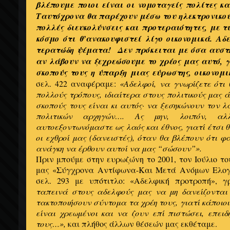
βλέπουμε ποιοι είναι οι νομοταγείς πολίτες κα
Ταυτόχρονα θα παρέχουν μέσω του ηλεκτρονικού
πολλές διευκολύνσεις και προτεραιότητες, με τι
κόσμο ότι θ’ανακουφιστεί λίγο οικονομικά. Αδ
τερατώδη ψέματα! Δεν πρόκειται με όσα αυστ
αν λάβουν να ξεχρεώσουμε το χρέος μας αυτό, γ
σκοπούς τους η ύπαρξη μιας εύρωστης, οικονομ
σελ. 422 αναφέραμε:
«Αδελφοί, να γνωρίζετε ότι
πολλούς τρόπους, ιδιαίτερα στους πολιτικούς μας
σκοπούς τους είναι κι αυτός· να ξεσηκώνουν τον λ
πολιτικών αρχηγών…. Ας μην, λοιπόν, αλλ
αυτοεξοντωνόμαστε ως λαός και έθνος, γιατί έτσι 
οι εχθροί μας (δανειστές), όταν θα βλέπουν ότι φ
ανάγκη να έρθουν αυτοί να μας “σώσουν”».
Πριν μπούμε στην ευρωζώνη το 2001, τον Ιούλιο το
μας «Σύγχρονα Αντίφωνα-Και Μετά Ανόμων Ελογ
σελ. 293 με υπότιτλο: «Αδελφική προτροπή», γ
ταπεινά στους αδελφούς μας να μη δανείζονται 
τακτοποιήσουν σύντομα τα χρέη τους, γιατί κάποιοι
είναι χρεωμένοι και να ζουν επί πιστώσει, επειδ
τους…»,
και πλήθος άλλων θέσεών μας εκθέταμε.