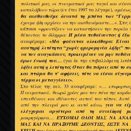
πολιτικοί μας, οι πνευματικοί μας ταγοί και σύσσ
καταλάβουν τώρα
(εν έτει 1997 τα λέγαμε),
αμέσως,
θα αισθανθούμε δυνατά τη μπότα των “Γερμ
έχουμε ήδη αρχίσει να την αισθανόμαστε….».
Στις 
κάποιοι
«φροντίζουν να καταστήσουν την πορεία π
θέτοντας το δίλημμα:
Ή μέσα πεθαίνοντας ή έξω
αναφέραμε:
«Μα φαίνεται ολοκάθαρα: Είναι
αυστηρή λιτότητα “χωρίς ημερομηνία λήξης” πο
να τον αναγκάσουν, προκειμένου να μην πεθάνε
όρων ένωσή του….
(για δε την επιβαλλόμενη λιτ
λήξει αυτή η λιτότητα; Όταν θα πάρεις από το 
και πτώμα θα τ’ αφήσεις, τότε να είσαι σίγουρ
τέρμα οι μεταγγίσεις».
Στο τέλος της σελ. 33 αναφέραμε:
«…. επιφορτισ
Πνευματικού.. θεωρώ χρέος μου τον πόνο της καρδι
υπευθύνους και ιθύνοντες αυτού του τόπου. Αυτ
από την πλευρά μου κι αυτό κάνω,
για να εί
ελέγχομαι αργότερα από τη συνείδησή μ
μακρηγόρησα….
ΕΥΧΟΜΑΙ ΟΛΟΙ ΜΑΣ ΝΑ ΑΝΑ
ΜΑΣ ΚΑΙ ΝΑ ΠΡΑΞΟΥΜΕ ΔΕΟΝΤΩΣ, ΩΣΤΕ ΝΑ
ΚΡΙΣΗ
που έχει κάνει την εμφάνισή της και
ΔΕΙΧΝ