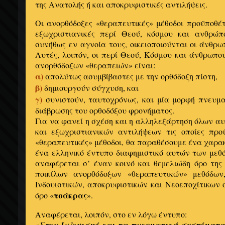
της Ανατολής ή και αποκρυφιστικές αντιλήψεις.
Οι ανορθόδοξες «θεραπευτικές» μέθοδοι προϋποθέ
εξωχριστιανικές περί Θεού, κόσμου και ανθρώπο
συνήθως εν αγνοία τους, οικειοποιούνται οι άνθρω
Αυτές, λοιπόν, οι περί Θεού, Κόσμου και άνθρωπου
ανορθόδοξων «θεραπειών» είναι:
α)
απολύτως ασυμβίβαστες με την ορθόδοξη πίστη,
β)
δημιουργούν σύγχυση, και
γ)
συνιστούν, ταυτοχρόνως, και μία μορφή πνευματ
διάβρωσης του ορθοδόξου φρονήματος.
Για να φανεί η σχέση και η αλληλεξάρτηση όλων α
και εξωχριστιανικών αντιλήψεων τις οποίες προ
«θεραπευτικές» μέθοδοι, θα παραθέσουμε ένα χαρ
ένα ελληνικό έντυπο διαφημιστικό αυτών των μεθ
αναφέρεται σ’ έναν κοινό και θεμελιώδη όρο της
ποικίλων ανορθόδοξων «θεραπευτικών» μεθόδω
Ινδουιστικών, αποκρυφιστικών και Νεοεποχίτικων 
τσάκρας
όρο «
».
Αναφέρεται, λοιπόν, στο εν λόγω έντυπο:
«