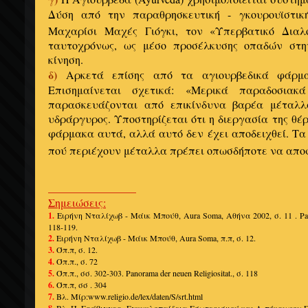
Δύση από την παραθρησκευτική - γκουρουϊστι
Μαχαρίσι Μαχές Γιόγκι, τον «Υπερβατικό Διαλ
ταυτοχρόνως, ως μέσο προσέλκυσης οπαδών στη
κίνηση.
δ)
Αρκετά επίσης από τα αγιουρβεδικά φάρμα
Επισημαίνεται σχετικά: «Μερικά παραδοσιακ
παρασκευάζονται από επικίνδυνα βαρέα μέταλλ
υδράργυρος. Υποστηρίζεται ότι η διεργασία της θέ
φάρμακα αυτά, αλλά αυτό δεν έχει αποδειχθεί. Τ
πού περιέχουν μέταλλα πρέπει οπωσδήποτε να απο
________________
Σημειώσεις:
1.
Ειρήνη Νταλίχωβ - Μάικ Μπούθ, Aura Soma, Αθήνα 2002, σ. 11 . Panora
118-119.
2.
Ειρήνη Νταλίχωβ - Μάικ Μπούθ, Aura Soma, π.π, σ. 12.
3.
Όπ.π, σ. 12.
4.
Όπ.π., σ. 72
5.
Όπ.π., σσ. 302-303. Panorama der neuen Religiositat., σ. 118
6.
Όπ.π, σσ . 304
7.
Βλ. Μίρ:www.religio.de/lex/daten/S/srt.html
Βλ. Π. Γράβιγγερ, Εγκυκλοπαίδεια Εσωτερισμού και Α-πόκρυφου Γν