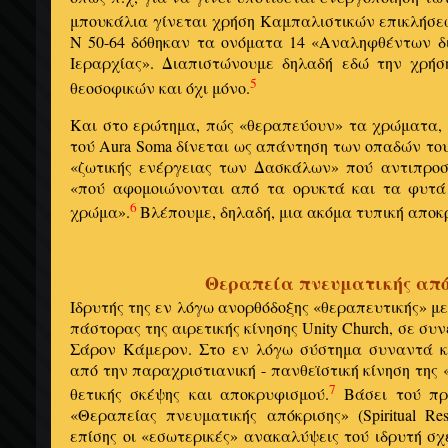
μπουκάλια γίνεται χρήση Καμπαλιστικών επικλήσε
Ν 50-64 δόθηκαν τα ονόματα 14 «Αναληφθέντων δ
Ιεραρχίας». Διαπιστώνουμε δηλαδή εδώ την χρήσ
5
θεοσοφικών και όχι μόνο.
Και στο ερώτημα, πώς «θεραπεύουν» τα χρώματα, τ
τού Aura Soma δίνεται ως απάντηση των οπαδών του
«ζωτικής ενέργειας των Δασκάλων» πού αντιπροσ
«πού αφομοιώνονται από τα ορυκτά και τα φυτά
6
χρώμα».
Βλέπουμε, δηλαδή, μια ακόμα τυπική αποκ
Θεραπεία πνευματικής από
Ιδρυτής της εν λόγω ανορθόδοξης «θεραπευτικής» μεθό
πάστορας της αιρετικής κίνησης Unity Church, σε συ
Σάρον Κάμερον. Στο εν λόγω σύστημα συναντά κ
από την παραχριστιανική - πανθεϊστική κίνηση της 
7
θετικής σκέψης και αποκρυφισμού.
Βάσει τού πρ
«Θεραπείας πνευματικής απόκρισης» (Spiritual Re
επίσης οι «εσωτερικές» ανακαλύψεις τού ιδρυτή σχ