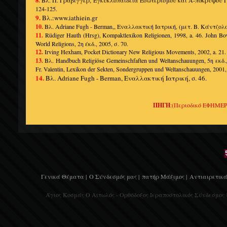
8.
124-125.
9.
Βλ.:www.iathiein.gr
10.
Βλ. Adriane Fugh - Berman,, Εναλλακτική Ιατρική, (μετ. Β. Κάντζο
11.
Rüdiger Hauth (Hrsg), Kompaktlexikon Religionen, 1998, a. 46. John Bo
World Religions, 2η έκδ., 2005, σ. 70.
12.
Irving Hexham, Pocket Dictionary New Religious Movements, 2002, a. 21.
13.
Βλ. Handbuch Religiöse Gemeinschfaften und Weltanschauungen, 5η εκδ., 
Fr. Valentin, Lexikon der Sekten, Sondergruppen und Weltanschauungen, 2001,
14.
Βλ. Adriane Fugh - Berman, Εναλλακτική Ιατρική, σ. 46.
ΠΗΓΗ
:(Περιοδικό ΕΦΗΜΕ
Γενικά Θέματα |
Ο Σύνδεσμός μας |
πατήρ Μάξιμος |
Αντιαιρετικά
Άγιος Κοσμάς Ο Αιτωλός - Ορθόδοξος Ιεραποστολικός Σύνδεσμος