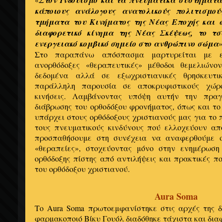
Στον Ινδουισμό και τα πνευματικά συστήματα 
κάποιους ανάλογους ανατολικούς πολιτισμο
τμήματα του Κινήματος της Νέας Εποχής και 
διαφορετικό κίνημα της Νέας Σκέψεως, το τ
ενεργειακό κομβικό σημείο στο ανθρώπινο σώμα
»
Στο παραπάνω απόσπασμα μαρτυρείται με εξ
ανορθόδοξες «θεραπευτικές» μέθοδοι θεμελιώνο
δεδομένα αλλά σε εξωχριστιανικές θρησκευτι
παράλληλη παρουσία σε αποκρυφιστικούς χώρο
κινήσεις. Λαμβάνοντας υπόψη αυτήν την πραγ
διάβρωσης του ορθοδόξου φρονήματος, όπως και τ
υπάρχει στους ορθόδοξους χριστιανούς μας για το
τους πνευματικούς κινδύνους πού ελλοχεύουν από
προσπαθήσουμε στη συνέχεια να αναφερθούμε σ
«θεραπείες», στοχεύοντας μόνο στην ενημέρωση
ορθόδοξης πίστης από αντιλήψεις και πρακτικές π
του ορθόδοξου χριστιανού.
Aura Soma
Το Aura Soma πρωτοεμφανίστηκε στις αρχές της δ
φαρμακοποιό Βίκυ Γουόλ διαδόθηκε τάχιστα και δια