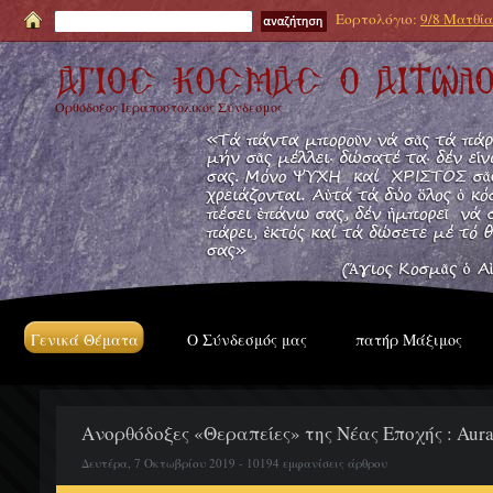
Εορτολόγιο:
9/8 Ματθία
Ορθόδοξος Ιεραποστολικός Σύνδεσμος
Γενικά Θέματα
Ο Σύνδεσμός μας
πατήρ Μάξιμος
Ανορθόδοξες «Θεραπείες» της Νέας Εποχής : Aura
Δευτέρα, 7 Οκτωβρίου 2019 - 10194 εμφανίσεις άρθρου