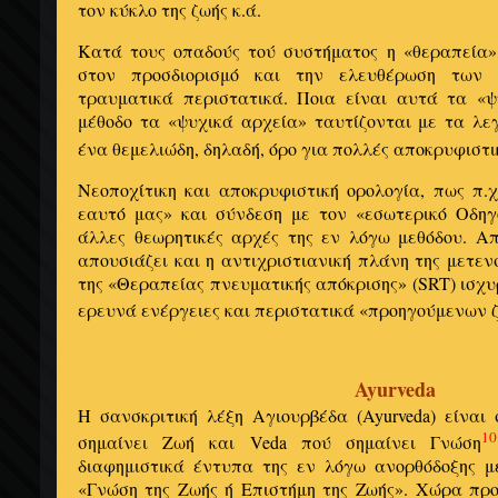
τον κύκλο της ζωής κ.ά.
Κατά τους οπαδούς τού συστήματος η «θεραπεία» 
στον προσδιορισμό και την ελευθέρωση των
τραυματικά περιστατικά. Ποια είναι αυτά τα «
μέθοδο τα «ψυχικά αρχεία» ταυτίζονται με τα λε
ένα θεμελιώδη, δηλαδή, όρο για πολλές αποκρυφιστι
Νεοποχίτικη και αποκρυφιστική ορολογία, πως π.
εαυτό μας» και σύνδεση με τον «εσωτερικό Οδη
άλλες θεωρητικές αρχές της εν λόγω μεθόδου. Απ
απουσιάζει και η αντιχριστιανική πλάνη της μετεν
της «Θεραπείας πνευματικής απόκρισης» (SRT) ισχυρ
ερευνά ενέργειες και περιστατικά «προηγούμενων 
Ayurveda
Η σανσκριτική λέξη Αγιουρβέδα (Ayurveda) είναι
10
σημαίνει Ζωή και Veda πού σημαίνει Γνώση
διαφημιστικά έντυπα της εν λόγω ανορθόδοξης μ
«Γνώση της Ζωής ή Επιστήμη της Ζωής». Χώρα προέ