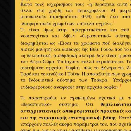
Κατά τους ισχυρισμούς τους «η θεραπεία αυτή 
άλλα- στη χρήση του περιεχομένου 94 μικρώ
μπουκαλιών (αριθμούνται 0-93), κάθε ένα απ
1
-διαφορετικών χρωμάτων- επίπεδα υγρών».
Τι είναι όμως στην πραγματικότητα και πού
νεοεποχίτικο και δήθεν «θεραπευτικό» σύστ
διαφημίζεται ως «Είσαι τα χρώματα πού διαλέγει
πιστός μαθητής και διάδοχος της Βίκυ Γουόλ πού το
«η δελεαστική, αισθησιακή πλευρά δεν είναι η μον
του Αύρα-Σώμα. Υπάρχουν πολλά περισσότερα. Τ
συστήματα αρχαίας Σοφίας, πως το Δέντρο της 
Ταρό και το κινέζικο Ι Τσίνκ. Η αποκάλυψη των χρ
το Ινδουιστικό σύστημα των Τσάκρα. Υπάρχο
3
ενδιαφέρουσες αναφορές στην αρχαία σοφία».
Τι παρατηρούμε εν προκειμένω σχετικά με τ
θεμελιώνε
«θεραπευτικό» σύστημα; Ότι
αντιχριστιανικές αποκρυφιστικές πρακτικές κα
και της παραμικρής επιστημονικής βάσης
. Επιπ
υπάρχουν πολλές ακόμα παράμετροί του, πού σχετί
όπως π.χ, για να γίνει υποτίθεται ενεργοποίηση τ