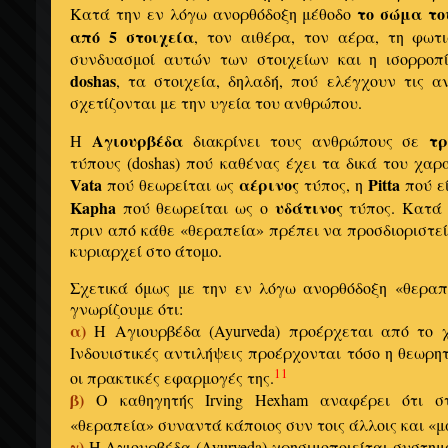
το σώμα το
Κατά την εν λόγω ανορθόδοξη μέθοδο
από 5 στοιχεία
, τον αιθέρα, τον αέρα, τη φωτι
συνδυασμοί αυτών των στοιχείων και η ισορροπ
doshas
, τα στοιχεία, δηλαδή, πού ελέγχουν τις α
σχετίζονται με την υγεία του ανθρώπου.
Αγιουρβέδα
τρ
Η
διακρίνει τους ανθρώπους σε
τύπους (doshas) πού καθένας έχει τα δικά του χαρ
Vata
αέρινος
Pitta
πού θεωρείται ως
τύπος, η
πού ε
Kapha
υδάτινος
πού θεωρείται ως ο
τύπος. Κατά 
πριν από κάθε «θεραπεία» πρέπει να προσδιοριστεί
κυριαρχεί στο άτομο.
Σχετικά όμως με την εν λόγω ανορθόδοξη «θεραπ
γνωρίζουμε ότι:
α)
Η Αγιουρβέδα (Ayurveda) προέρχεται από το 
Ινδουιστικές αντιλήψεις προέρχονται τόσο η θεωρητ
11
οι πρακτικές εφαρμογές της.
β)
Ο καθηγητής Irving Hexham αναφέρει ότι σ
«θεραπεία» συναντά κάποιος συν τοις άλλοις και «μα
γ)
Η Αγιουρβέδα (Ayurveda) χρησιμοποιείται συστημ