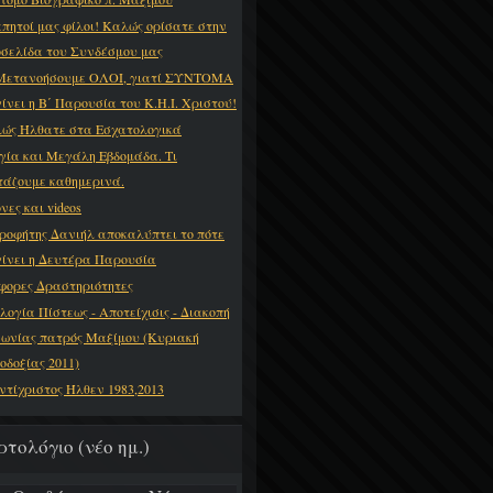
πητοί μας φίλοι! Καλώς ορίσατε στην
οσελίδα του Συνδέσμου μας
Μετανοήσουμε ΟΛΟΙ, γιατί ΣΥΝΤΟΜΑ
γίνει η Β΄ Παρουσία του Κ.Η.Ι. Χριστού!
ώς Ήλθατε στα Εσχατολογικά
γία και Μεγάλη Εβδομάδα. Τι
τάζουμε καθημερινά.
νες και videos
ροφήτης Δανιήλ αποκαλύπτει το πότε
γίνει η Δευτέρα Παρουσία
φορες Δραστηριότητες
λογία Πίστεως - Αποτείχισις - Διακοπή
νωνίας πατρός Μαξίμου (Κυριακή
οδοξίας 2011)
ντίχριστος Ήλθεν 1983,2013
ρτολόγιο (νέο ημ.)