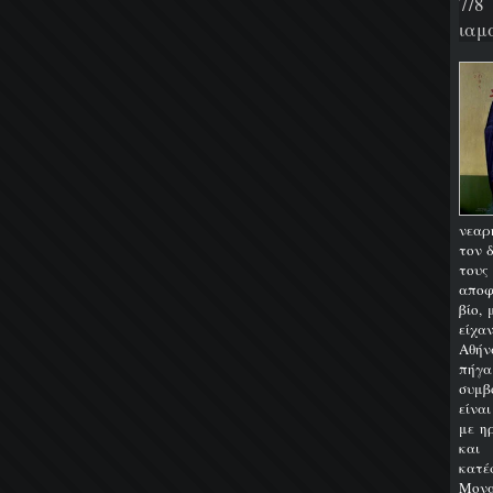
7/8
ιαμα
νεαρ
τον 
του
αποφ
βίο,
είχα
Αθήν
πήγα
συμβ
είνα
με η
και
κατ
Μονα