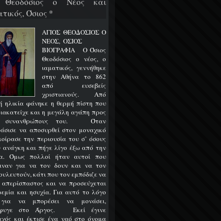
 Θεοδόσιος ο Νέος και
τικός, Όσιος *
ΑΓΙΟΣ ΘΕΟΔΟΣΙΟΣ Ο
ΝΕΟΣ, ΟΣΙΟΣ
ΒΙΟΓΡΑΦΙΑ Ο Όσιος
Θεοδόσιος ο νέος, ο
ιαματικός, γεννήθηκε
στην Αθήνα το 862
από ευσεβείς
χριστιανούς. Από
ή ηλικία φάνηκε η θερμή πίστη που
διακατείχε και η μεγάλη αγάπη προς
ς συνανθρώπους του. Όταν
άσισε να αποσυρθεί στον μοναχικό
 μοίρασε την περιουσία του σ’ όσους
ν ανάγκη και πήγε λίγο έξω από την
α. Όμως πολλοί ήταν αυτοί που
ιναν για να τον δουν και να τον
ουλευτούν, κάτι που τον εμπόδιζε να
ι απερίσπαστος και να προσεύχεται
ρεμία και ησυχία. Για αυτό το λόγο
 για να μπορέσει να μονάσει,
έφυγε στο Άργος. Εκεί έγινε
χός και έκτισε ένα ναό στο όνομα