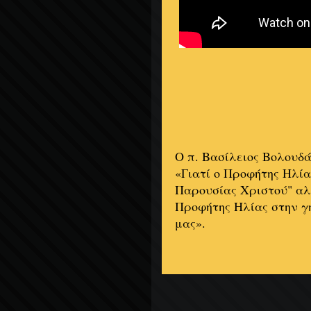
Ο π. Βασίλειος Βολουδ
«Γιατί ο Προφήτης Ηλία
Παρουσίας Χριστού" αλ
Προφήτης Ηλίας στην γ
μας».