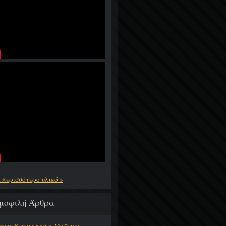
ε περισσότερο υλικό »
μοφιλή Άρθρα
τομο Βιογραφικό π. Μαξίμου