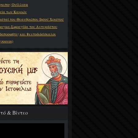
γκιπας Ουίλλιαμ
εία των Καιρών
ισταί του Θεανθρώπου Ιησού Χριστού
αγμα-Σφραγίδα του Αντιχρίστου
δοπροφήτες και Ψευτοδιδάσκαλοι
γχρονοι)
τό & Βίντεο