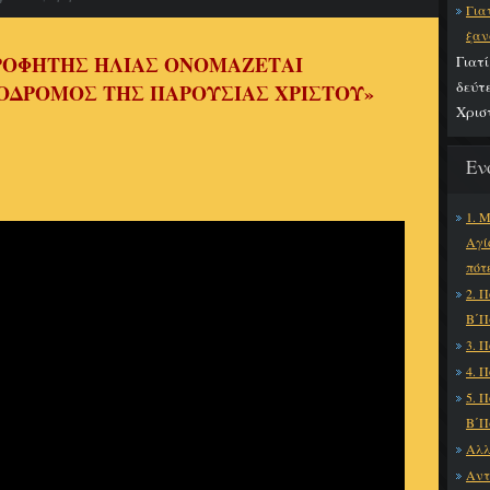
Για
ξαν
ΠΡΟΦΗΤΗΣ ΗΛΙΑΣ ΟΝΟΜΑΖΕΤΑΙ
Γιατ
δεύτ
ΟΔΡΟΜΟΣ ΤΗΣ ΠΑΡΟΥΣΙΑΣ ΧΡΙΣΤΟΥ»
Χρισ
Εν
1. 
Αγί
πότ
2. 
Β΄Π
3. 
4. 
5. 
Β΄Π
Αλλ
Αντ