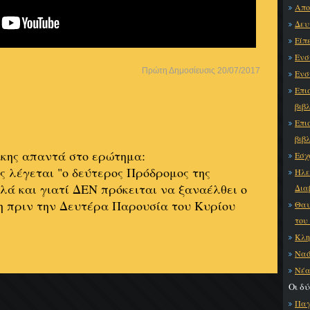
Απο
Δευ
Είπ
Ενσ
Πρώτη Δημοσίευσις 20/07/2017
Ενσ
Επι
βιβ
Επι
βιβ
άκης απαντά στο ερώτημα:
Εσχ
ς λέγεται "ο δεύτερος Πρόδρομος της
Ηλε
λά και γιατί ΔΕΝ πρόκειται να ξαναέλθει ο
Δια
η πριν την Δευτέρα Παρουσία του Κυρίου
Θαυ
του
Κλη
Ναό
Νέα
Οι δ
Παγ