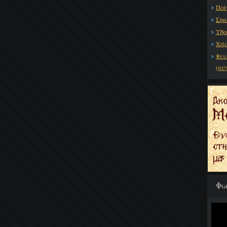
Πρί
Σημ
Υβρ
Χάρ
Ψευ
(σύ
Φω