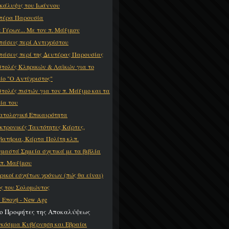
κάλυψις του Ιωάννου
τέρα Παρουσία
ε Γέρων... Με τον π. Μάξιμον
τάσεις περί Αντιχρίστου
τάσεις περί της Δευτέρας Παρουσίας
στολές Κληρικών & Λαϊκών για το
λίο "Ο Αντίχριστος"
στολές πιστών για τον π. Μάξιμο και τα
λία του
ατολογική Επικαιρότητα
κτρονικές Ταυτότητες Κάρτες,
βατήρια, Κάρτα Πολίτη κλπ.
μαστά Σημεία σχετικά με τα βιβλία
 π. Μαξίμου
ρικοί εσχάτων χρόνων (πώς θα είναι)
ς του Σολομώντος
 Εποχή - New Age
ύο Προφήτες της Αποκαλύψεως
κόσμια Κυβέρνηση και Εβραίοι