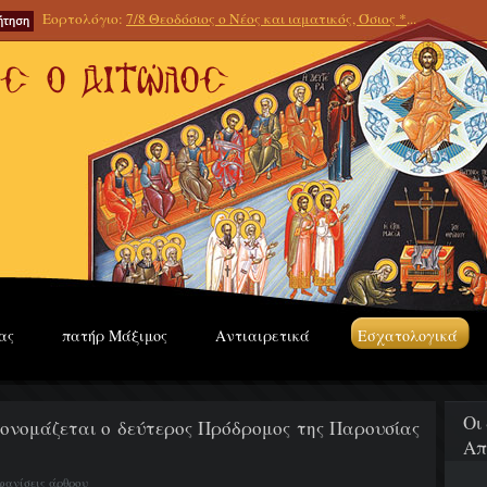
Εορτολόγιο:
7/8 Θεοδόσιος ο Νέος και ιαματικός, Όσιος *
...
ας
πατήρ Μάξιμος
Αντιαιρετικά
Εσχατολογικά
Οι
 ονομάζεται ο δεύτερος Πρόδρομος της Παρουσίας
Απ
φανίσεις άρθρου