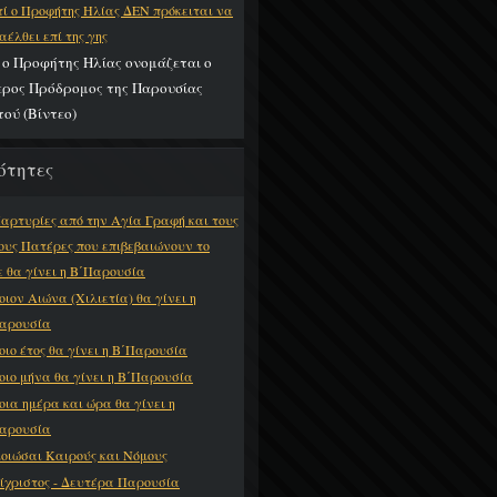
τί ο Προφήτης Ηλίας ΔΕΝ πρόκειται να
αέλθει επί της γης
ί ο Προφήτης Ηλίας ονομάζεται ο
ερος Πρόδρομος της Παρουσίας
τού (Βίντεο)
ότητες
Μαρτυρίες από την Αγία Γραφή και τους
ους Πατέρες που επιβεβαιώνουν το
ε θα γίνει η Β΄Παρουσία
Ποιον Αιώνα (Χιλιετία) θα γίνει η
αρουσία
Ποιο έτος θα γίνει η Β΄Παρουσία
Ποιο μήνα θα γίνει η Β΄Παρουσία
Ποια ημέρα και ώρα θα γίνει η
αρουσία
οιώσαι Καιρούς και Νόμους
ίχριστος - Δευτέρα Παρουσία