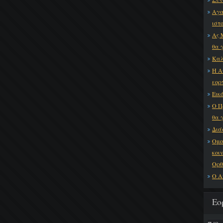
Αγα
ιστ
Ας 
θα 
Καλ
Η Α
εορ
Εικό
Ο Π
θα 
Διά
Ομο
κοι
Ορθ
Ο Α
Εο