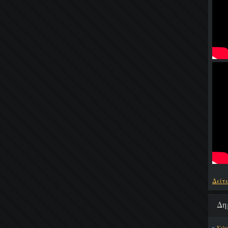
Δείτ
Δη
Σύν