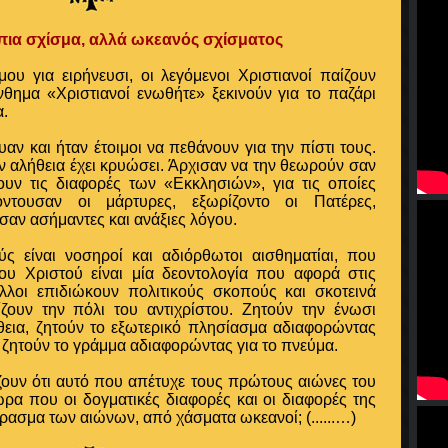
πια σχίσμα, αλλά ωκεανός σχίσματος
υ για ειρήνευσι, οι λεγόμενοι Χριστιανοί παίζουν
θημα «Χριστιανοί ενωθήτε» ξεκινούν για το παζάρι
α.
υαν και ήταν έτοιμοι να πεθάνουν για την πίστι τους.
ν αλήθεια έχει κρυώσει. Άρχισαν να την θεωρούν σαν
ουν τις διαφορές των «Εκκλησιών», για τις οποίες
ντουσαν οι μάρτυρες, εξωρίζοντο οι Πατέρες,
 σαν ασήμαντες και ανάξιες λόγου.
ύς είναι νοσηροί και αδιόρθωτοι αισθηματίαι, που
του Χριστού είναι μία δεοντολογία που αφορά στις
λλοι επιδιώκουν πολιτικούς σκοπούς και σκοτεινά
ίζουν την πόλι του αντιχρίστου. Ζητούν την ένωσι
θεια, ζητούν το εξωτερικό πλησίασμα αδιαφορώντας
, ζητούν το γράμμα αδιαφορώντας για το πνεύμα.
ζουν ότι αυτό που απέτυχε τους πρώτους αιώνες του
ώρα που οι δογματικές διαφορές και οι διαφορές της
πέρασμα των αιώνων, από χάσματα ωκεανοί;
(......…)