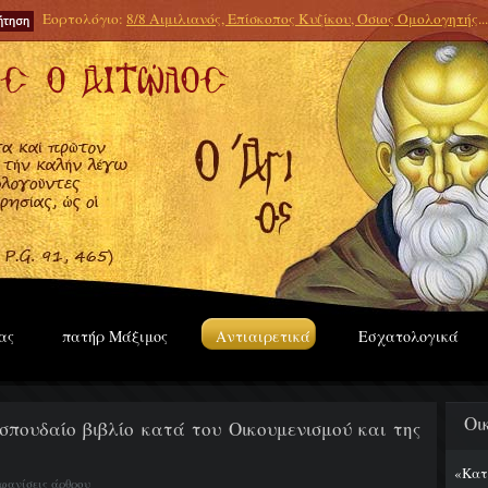
Εορτολόγιο:
8/8 Αιμιλιανός, Επίσκοπος Κυζίκου, Όσιος Ομολογητής
...
ας
πατήρ Μάξιμος
Αντιαιρετικά
Εσχατολογικά
Οι
πουδαίο βιβλίο κατά του Οικουμενισμού και της
!
«Κατ
μφανίσεις άρθρου