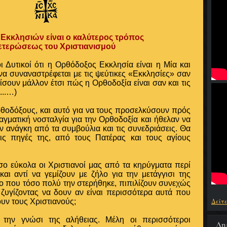
Εκκλησιών είναι ο καλύτερος τρόπος
ετερώσεως του Χριστιανισμού
Δυτικοί ότι η Ορθόδοξος Εκκλησία είναι η Μία και
να συναναστρέφεται με τις ψεύτικες «Εκκλησίες» σαν
ίσουν μάλλον έτσι πώς η Ορθοδοξία είναι σαν και τις
....…)
θοδόξους, και αυτό για να τους προσελκύσουν πρός
αγματική νοσταλγία για την Ορθοδοξία και ήθελαν να
ν ανάγκη από τα συμβούλια και τις συνεδριάσεις. Θα
ις πηγές της, από τους Πατέρας και τους αγίους
όσο εύκολα οι Χριστιανοί μας από τα κηρύγματα περί
ι αντί να γεμίζουν με ζήλο για την μετάγγισι της
μο που τόσο πολύ την στερήθηκε, πιπιλίζουν συνεχώς
 ζυγίζοντας να δουν αν είναι περισσότερα αυτά που
Δείτ
υν τους Χριστιανούς;
οι την γνώσι της αλήθειας. Μέλη οι περισσότεροι
Δη