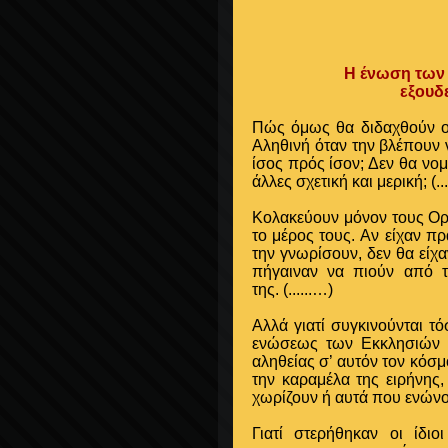
Η ένωση των 
εξουδ
Πώς όμως θα διδαχθούν οι 
Αληθινή όταν την βλέπουν 
ίσος πρός ίσον; Δεν θα νομ
άλλες σχετική και μερική;
(..
Κολακεύουν μόνον τους Ορ
το μέρος τους. Αν είχαν πρ
την γνωρίσουν, δεν θα είχα
πήγαιναν να πιούν από τ
της.
(......…)
Αλλά γιατί συγκινούνται τ
ενώσεως των Εκκλησιών κα
αληθείας σ’ αυτόν τον κόσ
την καραμέλα της ειρήνης,
χωρίζουν ή αυτά που ενώνο
Γιατί στερήθηκαν οι ίδι