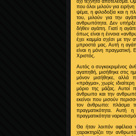
όχι τεχνητό αποτέλεσμα. Όμ
που όλοι μιλούν για ειρήνη κ
ψέμα, η φιλοδοξία και η π
του, μιλούν για την αγ
ανθρωπότητα. Δεν υπήρξε
δήθεν αγάπη. Γιατί η αγάπ
όπως είναι η έννοια «ανθρω
έχει καμμία σχέσι με την
μπροστά μας. Αυτή η αγά
είναι η μόνη πραγματική. 
Χριστός.
Αυτός ο συγκεκριμένος άνθρ
αγαπηθή, μισήθηκε στις ημ
μόνον μισήθηκε, αλλά π
«πράγμα», χωρίς ιδιαίτερη
μόριο της μάζας. Αυτοί 
άνθρωπο και την ανθρωπότη
εκείνοι που μισούν περισσ
τον άνθρωπο: πλάσμα τ
πραγματικότητα. Αυτή 
πραγματικότητα ναρκισισμός
Θα ήταν λοιπόν αφέλεια ν
χαρακτηρίζει την ανθρωπ