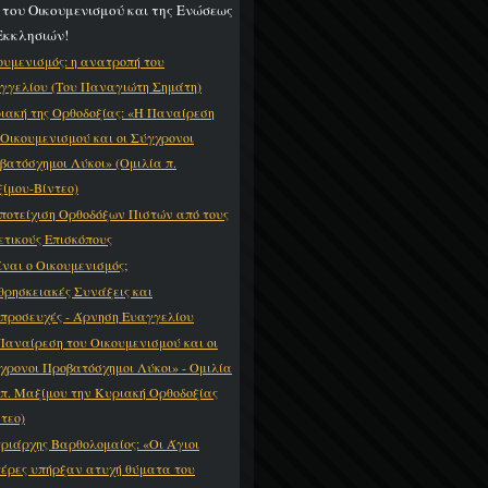
 του Οικουμενισμού και της Ενώσεως
Εκκλησιών!
ουμενισμός: η ανατροπή του
γγελίου (Του Παναγιώτη Σημάτη)
ιακή της Ορθοδοξίας: «Η Παναίρεση
 Οικουμενισμού και οι Σύγχρονοι
βατόσχημοι Λύκοι» (Ομιλία π.
ίμου-Βίντεο)
ποτείχιση Ορθοδόξων Πιστών από τους
ετικούς Επισκόπους
είναι ο Οικουμενισμός;
θρησκειακές Συνάξεις και
προσευχές - Άρνηση Ευαγγελίου
Παναίρεση του Οικουμενισμού και οι
χρονοι Προβατόσχημοι Λύκοι» - Ομιλία
 π. Μαξίμου την Κυριακή Ορθοδοξίας
ντεο)
ριάρχης Βαρθολομαίος: «Οι Άγιοι
έρες υπήρξαν ατυχή θύματα του