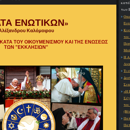
κατά
των 
Οικ
ΤΑ ΕΝΩΤΙΚΩΝ
»
Ευα
Κυρ
Ἀλέξανδρου Καλόμοιρου
του
 ΚΑΤΑ ΤΟΥ ΟΙΚΟΥΜΕΝΙΣΜΟΥ ΚΑΙ ΤΗΣ ΕΝΩΣΕΩΣ
Προ
ΤΩΝ "ΕΚΚΛΗΣΙΩΝ"
Μαξ
Η Α
Αιρ
Τι 
Δια
Συμ
«Η 
Σύγ
του
(Βί
Πατ
Πατ