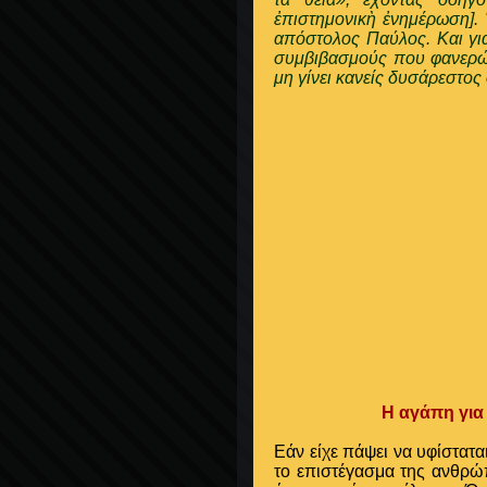
ἐπιστημονικὴ ἐνημέρωση]. "
απόστολος Παύλος. Και για 
συμβιβασμούς που φανερώνο
μη γίνει κανείς δυσάρεστο
Η αγάπη για
Εάν είχε πάψει να υφίσταται
το επιστέγασμα της ανθρώπ