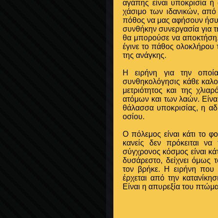
αγάπης είναι υποκρισία ή
χάσιμο των ιδανικών, από
πόθος να μας αφήσουν ήσυχ
συνθήκην συνεργασία για τ
θα μπορούσε να αποκτήση.
έγινε το πάθος ολοκλήρου τ
της ανάγκης.
Η ειρήνη για την οποί
συνθηκολόγησις κάθε καλού
μετριότητος και της χλιαρ
ατόμων και των λαών. Είνα
θάλασσα υποκρισίας, η αδι
οσίου.
Ο πόλεμος είναι κάτι το 
κανείς δεν πρόκειται ν
σύγχρονος κόσμος είναι κάτ
δυσάρεστο, δείχνει όμως τ
τον βρήκε. Η ειρήνη που
έρχεται από την κατανίκησ
Είναι η απυρεξία του πτώματο