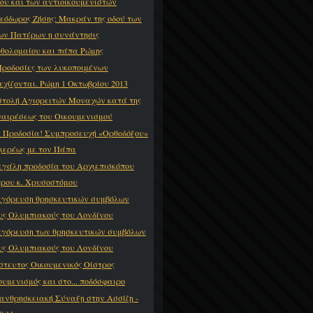
ου και των αντιοικουμενιστών
Θεόδωρος Ζήσης: Μακράν της οδού των
ων Πατέρων η συνάντησις
θολομαίου και πάπα Ρώμης
Προδοσίες των λυκοποιμένων
εχίζονται. Ρώμη 1 Οκτωβρίου 2013
στολή Αγιορειτών Μοναχών κατά της
αιρέσεως του Οικουμενισμού
 Προδοσία! Συμπροσευχή «Ορθοδόξου»
ιερέως με τον Πάπα
εγάλη προδοσία του Αρχιεπισκόπου
ρου κ. Χρυσοστόμου
γόρευση θρησκευτικών συμβόλων
υς Ολυμπιακούς του Λονδίνου
γόρευση των θρησκευτικών συμβόλων
υς Ολυμπιακούς του Λονδίνου
στευτος Οικουμενικός Οίστρος
ουμενισμός και στο... ποδόσφαιρο
ανθρησκειακή Σύναξη στην Ασσίζη -