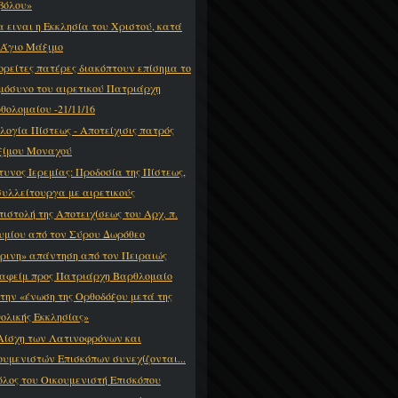
βόλου»
α ειναι η Εκκλησία του Χριστού, κατά
 Άγιο Μάξιμο
ορείτες πατέρες διακόπτουν επίσημα το
μόσυνο του αιρετικού Πατριάρχη
θολομαίου -21/11/16
λογία Πίστεως - Αποτείχισις πατρός
ίμου Μοναχού
τυνος Ιερεμίας: Προδοσία της Πίστεως,
συλλείτουργα με αιρετικούς
πιστολή της Αποτειχίσεως του Αρχ. π.
υμίου από τον Σύρου Δωρόθεο
ρινη» απάντηση από τον Πειραιώς
αφείμ προς Πατριάρχη Βαρθλομαίο
 την «ένωση της Ορθοδόξου μετά της
ολικής Εκκλησίας»
Αίσχη των Λατινοφρόνων και
ουμενιστών Επισκόπων συνεχίζονται...
όλος του Οικουμενιστή Επισκόπου