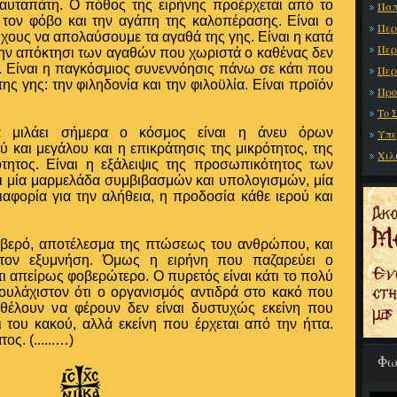
 αυταπάτη. Ο πόθος της ειρήνης προέρχεται από το
Παπ
 τον φόβο και την αγάπη της καλοπέρασης. Είναι ο
Περ
ους να απολαύσουμε τα αγαθά της γης. Είναι η κατά
Περ
ην απόκτησι των αγαθών που χωριστά ο καθένας δεν
 Είναι η παγκόσμιος συνεννόησις πάνω σε κάτι που
Περ
ης γης: την φιληδονία και την φιλοϋλία. Είναι προϊόν
Προ
Το 
α μιλάει σήμερα ο κόσμος είναι η άνευ όρων
Υπε
 και μεγάλου και η επικράτησις της μικρότητος, της
Χιλ
ότητος. Είναι η εξάλειψις της προσωπικότητος των
ι μία μαρμελάδα συμβιβασμών και υπολογισμών, μία
αφορία για την αλήθεια, η προδοσία κάθε ιερού και
φοβερό, αποτέλεσμα της πτώσεως του ανθρώπου, και
α τον εξυμνήση. Όμως η ειρήνη που παζαρεύει ο
ι απείρως φοβερώτερο. Ο πυρετός είναι κάτι το πολύ
ουλάχιστον ότι ο οργανισμός αντιδρά στο κακό που
 θέλουν να φέρουν δεν είναι δυστυχώς εκείνη που
ι του κακού, αλλά εκείνη που έρχεται από την ήττα.
ς. (......…)
Φω