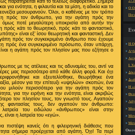
27.1
ως παρατηρείται κάτι το τελείως διαφορετικό. Σήμερα
αι για ενότητα, η φιλαυτία και τα μίση, η αδικία και το
Ο Ο
λεονεξία μεσουρανούν. Όλοι, ο καθένας με τον τρόπο
Παν
άπη πρός τον άνθρωπο, για την αγάπη πρός την
 όμως ποτέ μεγαλύτερη υποκρισία από αυτήν την
η πρός κάτι το θεωρητικό, πρός κάτι το φανταστικό,
Εν
πότης» είναι εξ’ ίσου θεωρητική και φανταστική. Δεν
 αγάπη πρός τον συγκεκριμένο άνθρωπο που έχουμε
H Ο
πη πρός ένα συγκεκριμένο πρόσωπο, όταν υπάρχη,
Είναι η αγάπη πρός τον πλησίον μας που εζήτησε ο
Αγί
Αρχ
Ι. 
ωπος με τις ατέλειες και τις αδυναμίες του, αντί να
έρες μας περισσότερο από κάθε άλλη φορά. Και όχι
Δίκ
εριφρονήθηκε και εξευτελίσθηκε, θεωρήθηκε ένα
Δωδ
 αξία, μέσον για την επίτευξι «υψηλών» σκοπών, ένα
Η «
που μιλούν περισσότερο για την αγάπη πρός τον
τα, για την ειρήνη και την ενότητα, είναι ακριβώς
Θεο
ότερο τον πλησίον τους, τον γνωστό τους. Αγαπούν
Λόγ
ης φαντασίας τους, δεν αγαπούν τον άνθρωπο:
Μα
η λατρεία του ειδώλου «άνθρωπος» είναι στην
, είναι η λατρεία του «εγώ».
Μον
Μον
α πιστέψη κανείς ότι η φιλειρηνική διάθεσις που
Οικο
ότητα σήμερα προέρχεται από αγάπη. Όχι! Τα περί