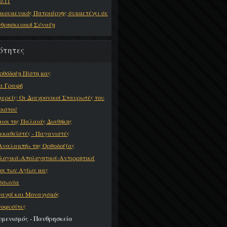
0.11
ικουμενικός Πατριάρχης συμμετέχει σε
θρησκειακή Σύναξη
ότητες
ρθόδοξη Πίστη μας
α Γραφή
ιερείς: Οι Διαχρονικοί Σταυρωτές του
Χριστού
αιοι της Παλαιάς Διαθήκης
εκαθεϊστές - Παγανιστές
Αναλαμπή» της Ορθοδοξίας
λογικά-Απολογητικά-Αντιρρητικά
οι των Αγίων μας
σσωνία
αχοί και Μοναχισμός
οφυσίτες
υμενισμός - Πανθρησκεία