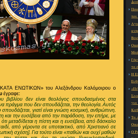
Δια
Ποι
τον
Αγι
μνη
Βαρ
Ομο
Μαξ
Γόρ
τα 
Η Ε
Ευθ
ο «ΚΑΤΑ ΕΝΩΤΙΚΩΝ» του Αλεξάνδρου Καλόμοιρου ο
«Πύ
υ
έγραφε:
Σερ
υ βιβλίου δεν είναι θεολόγος σπουδασμένος στα
για
α πράγμα που δεν σπουδάζεται, την θεολογία. Αυτός
Καθ
 σπουδάζεται, γιατί είναι γνώση κοσμική, ανθρώπινη.
η και την ευσέβεια από την παράδοση, την επήρε, με
Τα 
 ότι μεταδίδεται η πίστη και η ευσέβεια, από δάσκαλο
Οικ
αιδί, από γέροντα σε υποτακτικό, από Χριστιανό σε
Ο Ρ
πικὴ σχέση]. Για τούτο είναι «παθών και ουχί μαθών
ό την πίστη και όχι τη γνώση [ἐγκυκλοπαιδική-