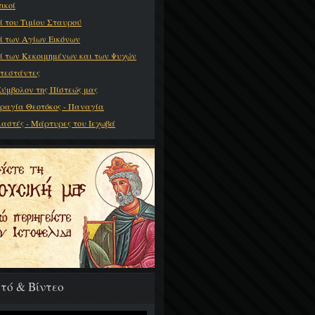
ικοί
ί του Τιμίου Σταυρού
ί των Αγίων Εικόνων
ί των Κεκοιμημένων και των Ψυχών
τεστάντες
Σύμβολον της Πίστεώς μας
ραγία Θεοτόκος - Παναγία
ιαστές - Μάρτυρες του Ιεχωβά
τό & Βίντεο