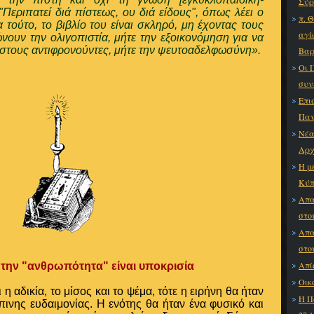
Σύρ
Περιπατεί διά πίστεως, ου διά είδους", όπως λέει ο
π. 
τούτο, το βιβλίο του είναι σκληρό, μη έχοντας τους
αγί
υν την ολιγοπιστία, μήτε την εξοικονόμηση για να
ς στους αντιφρονούντες, μήτε την ψευτοαδελφωσύνη».
Βαρ
Οι 
συν
Επι
Παν
Νέα
Αρχ
Η μ
Κύπ
Απα
στο
Απα
στο
Απί
 την "ανθρωπότητα" είναι υποκρισία
Οικ
 η αδικία, το μίσος και το ψέμα, τότε η ειρήνη θα ήταν
Η Π
ινης ευδαιμονίας. Η ενότης θα ήταν ένα φυσικό και