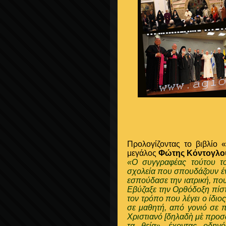
Προλογίζοντας το βιβλί
μεγάλος
Φώτης Κόντογλο
«Ο συγγραφέας τούτου το
σχολεία που σπουδάζουν έν
εσπούδασε την ιατρική, που
Εβύζαξε την Ορθόδοξη πίστ
τον τρόπο που λέγει ο ίδιος
σε μαθητή, από γονιό σε π
Χριστιανό [δηλαδὴ μὲ προσω
τα θεία», έχοντας οδηγ