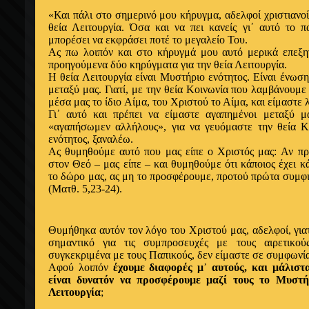
«Και πάλι στο σημερινό μου κήρυγμα,
αδελφοί
χριστιανο
θεία Λειτουργία.
Όσα
και να πει κανείς γι
᾽
αυτό το π
μπορέσει να
εκφράσει
ποτέ το μεγαλείο Του.
Ας
πω λοιπόν και στο κήρυγμά μου αυτό μερικά
επεξ
προηγούμενα δύο κηρύγματα για την θεία
Λειτουργία.
Η
θεία Λειτουργία είναι Μυστήριο
ενότητος
. Είναι
ένωσ
μεταξύ μας. Γιατί, με την θεία Κοινωνία που λαμβάνουμ
μέσα μας το
ίδιο
Αίμα, του Χριστού το Αίμα, και είμαστε
Γι
᾽
αυτό και πρέπει να είμαστε
αγαπημένοι
μεταξύ μ
«
αγαπήσωμεν αλλήλους
», για να γευόμαστε την θεία 
ενότητος
, ξαναλέω.
Ας
θυμηθούμε αυτό που μας είπε
ο
Χριστός μας:
Αν
πρ
στον
Θεό – μας
είπε – και θυμηθούμε
ότι
κάποιος
έχει
κ
το δώρο μας,
ας
μη το προσφέρουμε, προτού
πρώτα
συμφι
(Ματθ. 5,23-24).
Θυμήθηκα αυτόν τον λόγο
του
Χριστού μας,
αδελφοί
, γι
σημαντικό για τις συμπροσευχές με τους αιρετικού
συγκεκριμένα με τους
Παπικούς, δεν είμαστε
σε συμφωνία
Αφού
λοιπόν
έχουμε
διαφορές μ
᾽
αυτούς, και μάλιστ
είναι δυνατόν να
προσφέρουμε μαζί τους το Μυστ
Λειτουργία
;