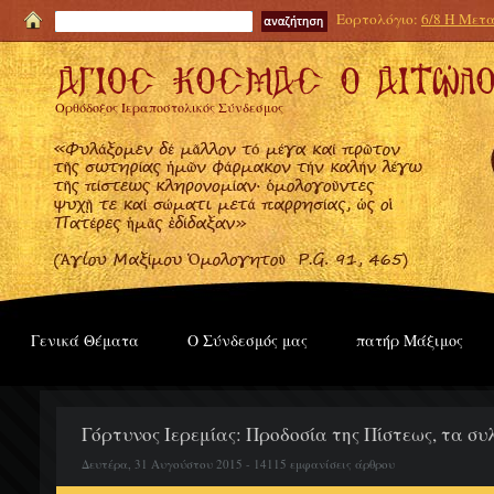
Εορτολόγιο:
6/8 Η Μετα
Ορθόδοξος Ιεραποστολικός Σύνδεσμος
Γενικά Θέματα
Ο Σύνδεσμός μας
πατήρ Μάξιμος
Γόρτυνος Ιερεμίας: Προδοσία της Πίστεως, τα συ
Δευτέρα, 31 Αυγούστου 2015 - 14115 εμφανίσεις άρθρου