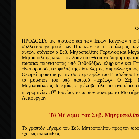
Ο
ΠΡΟΔΟΣΙΑ της
πίστεως και των
Ιερών
Κανόνων της
συλλείτουργα μετά των Παπικών και
η
μετάληψις τω
αυτών
,
ετόνισεν ο
Σεβ. Μητροπολίτης Γόρτυνος και Μεγ
Μητροπολίτης καλεί τον λαόν
του
Θεού να διαμαρτύρετα
τοιαύτας παρεκτροπάς
υπό Ορθοδόξων
κληρικών και
Επ
είναι φρουρός και φύλαξ της πίστεώς μας, συμφώνως προς
Θεωρεί προδοτικήν την συμπεριφοράν του
Επισκόπου
Γε
το μέτωπόν του
υπό
παπικού «
ιερέως
».
Ο
Σεβ. 
Μεγαλοπόλεως
Ιερεμίας
περιέλαβε
όλα
τα
ανωτέρω
ε
ην
ημερομηνίαν
3
Ιουνίου
, το
οποίον αφεώρα
το Μυστήρι
Λειτουργίαν.
Τό Μήνυμα του Σεβ. Μητροπολίτ
Το γραπτόν μήνυμα του
Σεβ. Μητροπολίτου προς τον
ιερ
έχει ως ακολούθως
: