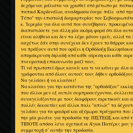
δεχόμενος μάλιστα να χρισθεί στό μέτωπο με παπικ
παπικό Καρδινάλιο, αναδημοσιεύουμε πάλι από τη
Τύπο" την επιστολή διαμαρτυρίας του Σεβασμιωτά
κ. Ἰερεμία για όλα αυτά που συνέβησαν, προκειμένο
διαπιστώσετε για άλλη μία ακόμη φορά ότι όλα αυτ
είναι αλήθεια και δεν τα λέμε μόνον εμείς, αλλά τα 
ασχέτως ἐάν στην συνέχεια δεν έχουν το θάρρος και
να πράξουν αυτό που ορίζει η Ορθόδοξη Εκκλησίακαι
απομάκρυνση δηλαδή από κάθε αίρεση και κάθε αιρε
πνευματική επικοινωνία μαζί τους.
Τί νά πρωτοπεί όμως κανείς και τι να κάνει με όλα 
γράφονται από όλους αυτούς τους δήθεν ορθοδόξους 
Να γελάσει ή να κλαύσει!
Να κλαύσει για την κατάντια της "ορθοδόξου" εκκλη
που άλλοι μεν εξ αυτών συμπροσεύχονται, συλλειτ
συναγελάζονται με τους διαφόρους αιρετικούς και 
πολλές δεκαετίες καί άλλοι παλι "απλώς" τα δέχοντ
γελάσει για τα φαιδρά και οξύμωρα πράγματα που 
την μία μιλάνε για προδοσία της ΠΙΣΤΕΩΣ και από 
ΤΙΠΟΤΕ απόσα λένε σχετικά οι Άγιοι Πατέρες μας γ
συμμετοχή σ΄ αυτήν την προδοσία.