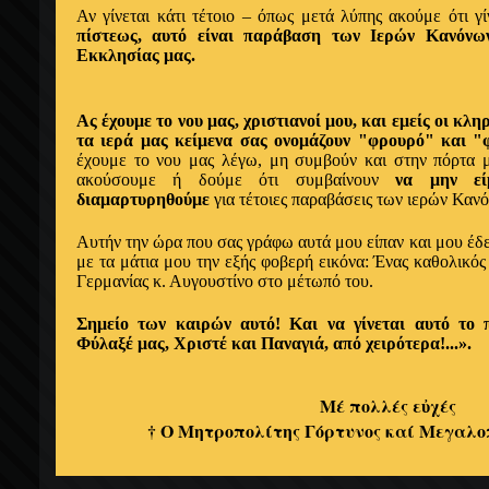
Αν
γίνεται
κάτι τέτοιο –
όπως
μετά λύπης
ακούμε ότι
γ
πίστεως,
αυτό
είναι παράβαση των
Ιερών
Κανόν
Εκκλησίας
μας.
Ας έχουμε
το νου μας, χριστιανοί
μου, και
εμείς
οι κλη
τα
ιερά
μας κείμενα σας
ονομάζουν "
φρουρό" και "
έχουμε
το νου μας λέγω, μη συμβούν και στην πόρτα μ
ακούσουμε ή
δούμε
ότι
συμβαίνουν
να μην
ε
διαμαρτυρηθούμε
για τέτοιες παραβάσεις των
ιερών
Κανό
Αυτήν την
ώρα
που
σας
γράφω αυτά μου είπαν και μου
έδ
με τα μάτια
μου την
εξής
φοβερή εικόνα:
Ένας
καθολικό
Γερμανίας κ. Αυγουστίνο
στο μέτωπό του.
Σημείο των καιρών αυτό! Και να γίνεται
αυτό
το 
Φύλαξέ μας, Χριστέ και Παναγιά,
από
χειρότερα!...».
Μέ πολλές εὐχές
† Ο Μητροπολίτης Γόρτυνος καί Μεγαλο