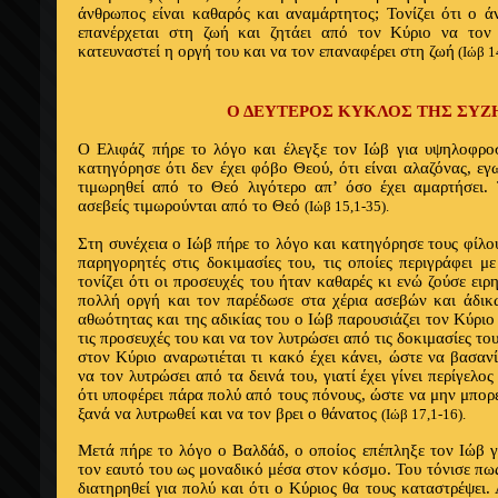
άνθρωπος είναι καθαρός και αναμάρτητος; Τονίζει ότι ο ά
επανέρχεται στη ζωή και ζητάει από τον Κύριο να τον
κατευναστεί η οργή του και να τον επαναφέρει στη ζωή
(Ιώβ 1
Ο ΔΕΥΤΕΡΟΣ ΚΥΚΛΟΣ ΤΗΣ ΣΥ
Ο Ελιφάζ πήρε το λόγο και έλεγξε τον Ιώβ για υψηλοφροσ
κατηγόρησε ότι δεν έχει φόβο Θεού, ότι είναι αλαζόνας, εγω
τιμωρηθεί από το Θεό λιγότερο απ’ όσο έχει αμαρτήσει. 
ασεβείς τιμωρούνται από το Θεό
(Ιώβ 15,1-35).
Στη συνέχεια ο Ιώβ πήρε το λόγο και κατηγόρησε τους φίλο
παρηγορητές στις δοκιμασίες του, τις οποίες περιγράφει μ
τονίζει ότι οι προσευχές του ήταν καθαρές κι ενώ ζούσε ειρ
πολλή οργή και τον παρέδωσε στα χέρια ασεβών και άδι
αθωότητας και της αδικίας του ο Ιώβ παρουσιάζει τον Κύριο 
τις προσευχές του και να τον λυτρώσει από τις δοκιμασίες τ
στον Κύριο αναρωτιέται τι κακό έχει κάνει, ώστε να βασαν
να τον λυτρώσει από τα δεινά του, γιατί έχει γίνει περίγελο
ότι υποφέρει πάρα πολύ από τους πόνους, ώστε να μην μπορεί
ξανά να λυτρωθεί και να τον βρει ο θάνατος
(Ιώβ 17,1-16).
Μετά πήρε το λόγο ο Βαλδάδ, ο οποίος επέπληξε τον Ιώβ γι
τον εαυτό του ως μοναδικό μέσα στον κόσμο. Του τόνισε πω
διατηρηθεί για πολύ και ότι ο Κύριος θα τους καταστρέψει.