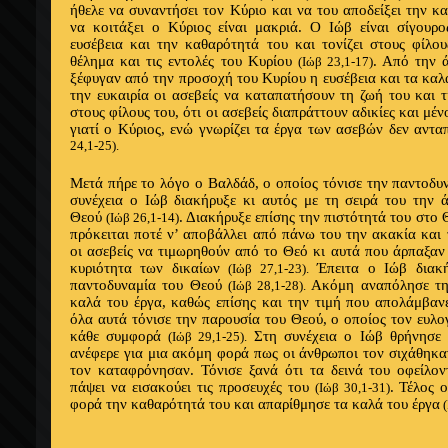
ήθελε να συναντήσει τον Κύριο και να του αποδείξει την κ
να κοιτάξει ο Κύριος είναι μακριά. Ο Ιώβ είναι σίγουρο
ευσέβεια και την καθαρότητά του και τονίζει στους φίλο
θέλημα και τις εντολές του Κυρίου
. Από την 
(Ιώβ 23,1-17)
ξέφυγαν από την προσοχή του Κυρίου η ευσέβεια και τα καλά
την ευκαιρία οι ασεβείς να καταπατήσουν τη ζωή του και τ
στους φίλους του, ότι οι ασεβείς διαπράττουν αδικίες και μέ
γιατί ο Κύριος, ενώ γνωρίζει τα έργα των ασεβών δεν αντ
24,1-25).
Μετά πήρε το λόγο ο Βαλδάδ, ο οποίος τόνισε την παντοδυ
συνέχεια ο Ιώβ διακήρυξε κι αυτός με τη σειρά του την 
Θεού
. Διακήρυξε επίσης την πιστότητά του στο Θ
(Ιώβ 26,1-14)
πρόκειται ποτέ ν’ αποβάλλει από πάνω του την ακακία και
οι ασεβείς να τιμωρηθούν από το Θεό κι αυτά που άρπαξαν 
κυριότητα των δικαίων
Έπειτα ο Ιώβ διακή
(Ιώβ 27,1-23).
παντοδυναμία του Θεού
Ακόμη αναπόλησε την
(Ιώβ 28,1-28).
καλά του έργα, καθώς επίσης και την τιμή που απολάμβαν
όλα αυτά τόνισε την παρουσία του Θεού, ο οποίος τον ευλ
κάθε συμφορά
Στη συνέχεια ο Ιώβ θρήνησε 
(Ιώβ 29,1-25).
ανέφερε για μια ακόμη φορά πως οι άνθρωποι τον σιχάθηκα
τον καταφρόνησαν. Τόνισε ξανά ότι τα δεινά του οφείλον
πάψει να εισακούει τις προσευχές του
. Τέλος 
(Ιώβ 30,1-31)
φορά την καθαρότητά του και απαρίθμησε τα καλά του έργα
(