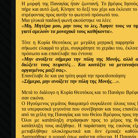
Η μορφή της Παναγίας ήταν ζωντανή. Το βρέφος Ιησούς
πήρε και αυτό ζωή. Κίνησε το δεξί του χέρι και έκλεισε τ
στρέφοντας προς αυτήν το φωτεινό πρόσωπό του.
Μια γλυκιά παιδική φωνή ακούστηκε να λέει:
«
Μη, Μητέρα μου, μην τους το λες. Άφησε τους να τι
γιατί αμελούν τα μοναχικά τους καθήκοντα
».
Τότε η Κυρία Θεοτόκος με μεγάλη μητρική παρρησία π
σήκωσε ελαφρά το χέρι, συγκράτησε το χεράκι του, έκλινε 
πρόσωπο και επανέλαβε πιο έντονα:
«
Μην ανοίξετε σήμερα την πύλη της Μονής, αλλά αφ
διώξετε τους πειρατές
…
Και κοιτάξτε να μετανοήσετ
οργισμένος μαζί σας
».
Επανέλαβε δε και για τρίτη φορά την προειδοποίηση:
«
Σήμερα, μην ανοίξετε την πύλη της Μονής
…».
Μετά το διάλογο η Κυρία Θεοτόκος και το Πανάγιο Βρέφ
σαν εικόνα.
Ο Ηγούμενος γεμάτος θαυμασμό συγκάλεσε όλους τους Π
τα υπερφυσικά γεγονότα που συνέβησαν και τους επανέλα
από τα χείλη της Παναγίας και του Θείου Βρέφους προς τη
Όλοι με κατάπληξη στράφηκαν προς το μέρος της θα
κατάπληξη τους αυξήθηκε. Η παράσταση της εικόνας ε
μεταβλήθηκε ολοκληρωτικά και δεν έμοιαζε καθόλ
Διατηρήθηκε η μορφή όπως φαίνεται σήμερα. Η Παναγία 