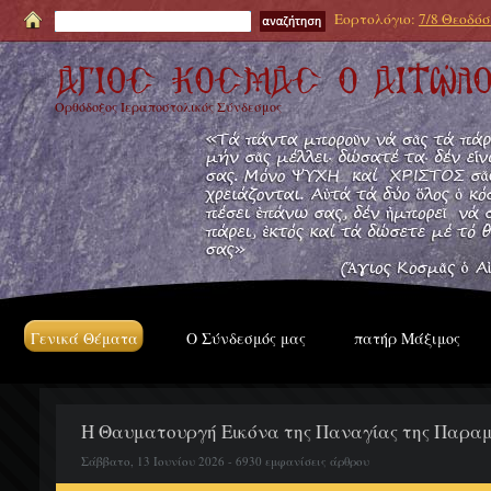
Εορτολόγιο:
7/8 Θεοδόσι
Ορθόδοξος Ιεραποστολικός Σύνδεσμος
Γενικά Θέματα
Ο Σύνδεσμός μας
πατήρ Μάξιμος
Η Θαυματουργή Εικόνα της Παναγίας της Παραμυ
Σάββατο, 13 Ιουνίου 2026 - 6930 εμφανίσεις άρθρου