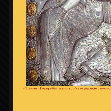
«Παναγία η Παραμυθία». Αποτοιχισμένη τοιχογραφία στο ομώνυ