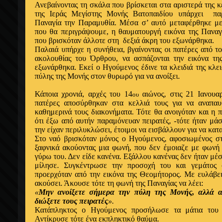
Ανεβαίνοντας τη σκάλα που βρίσκεται στα αριστερά της κ
της Ιεράς Μεγίστης Μονής Βατοπαιδίου υπάρχει πα
Παναγία την Παραμυθία. Μέσα σ’ αυτό μεταφέρθηκε με
που θα περιγράψουμε, η θαυματουργή εικόνα της Παναγί
που βρισκόταν άλλοτε στη δεξιά άκρη του εξωνάρθηκα.
Παλαιά υπήρχε η συνήθεια, βγαίνοντας οι πατέρες από το
ακολουθίας του Όρθρου, να ασπάζονται την εικόνα τη
εξωνάρθηκα. Εκεί ο Ηγούμενος έδινε τα κλειδιά της κλει
πύλης της Μονής στον θυρωρό για να ανοίξει.
Κάποια χρονιά, αρχές του 14
αιώνος, στις 21 Ιανουα
ου
πατέρες αποσύρθηκαν στα κελλιά τους για να αναπαυ
καθημερινά τους διακονήματα. Τότε θα ανοιγόταν και η 
ότι έξω από αυτήν παραμόνευαν πειρατές, -τότε ήταν μάσ
την είχαν περιλυκλώσει, έτοιμοι να εισβάλλουν για να κατ
Στο ναό βρισκόταν μόνος ο Ηγούμενος, αφοσιωμένος σ
ξαφνικά ακούοντας μια φωνή, που δεν έμοιαζε με φωνή
γύρω του. Δεν είδε κανένα. Εξάλλου κανένας δεν ήταν μέ
μίλησε. Συγκέντρωσε την προσοχή του και γεμάτος
προερχόταν από την εικόνα της Θεομήτορος. Με ευλάβει
ακούσει. Άκουσε τότε τη φωνή της Παναγίας να λέει:
«
Μην ανοίξετε σήμερα την πύλη της Μονής, αλλά αφ
διώξετε τους πειρατές
».
Κατάπληκτος ο Ηγούμενος προσήλωσε τα μάτια του 
Αντίκρυσε τότε ένα εκπληκτικό θαύμα.