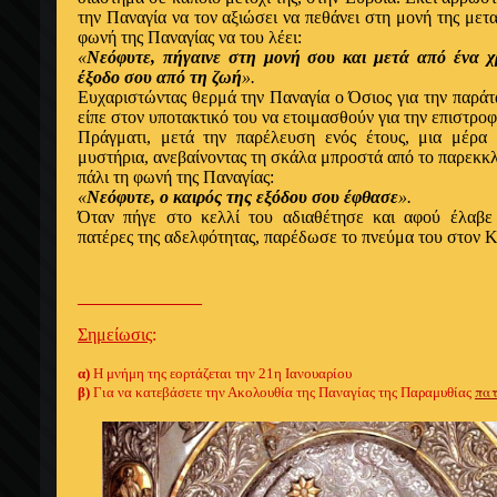
την Παναγία να τον αξιώσει να πεθάνει στη μονή της μετ
φωνή της Παναγίας να του λέει:
«
Νεόφυτε, πήγαινε στη μονή σου και μετά από ένα χρ
έξοδο σου από τη ζωή
».
Ευχαριστώντας θερμά την Παναγία ο Όσιος για την παράτ
είπε στον υποτακτικό του να ετοιμασθούν για την επιστρο
Πράγματι, μετά την παρέλευση ενός έτους, μια μέρα
μυστήρια, ανεβαίνοντας τη σκάλα μπροστά από το παρεκκ
πάλι τη φωνή της Παναγίας:
«
Νεόφυτε, ο καιρός της εξόδου σου έφθασε
».
Όταν πήγε στο κελλί του αδιαθέτησε και αφού έλαβ
πατέρες της αδελφότητας, παρέδωσε το πνεύμα του στον Κ
______________
Σημείωσις
:
α)
Η μνήμη της εορτάζεται την 21
η
Ιανουαρίου
πατ
β)
Για να κατεβάσετε την Ακολουθία της Παναγίας της Παραμυθίας