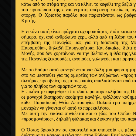
κάτω από το στόμα της και να κλίνει το κεφάλι της δεξιά 
του προσώπου της είναι γεμάτη απέραντη επιείκεια, α
στοργή. Ο Χριστός παρόλο που παριστάνεται ως βρέφ
Κριτής.
Η εικόνα αυτή είναι πράγματι αχειροποίητος, διότι κατασ
σήμερα, όχι από ανθρώπινο χέρι, αλλά από τη Χάρη του
επέμβαση της Παναγίας μας για τη διάσωση της Μ
Παραμυθία», δηλαδή Παρηγορήτρια. Και δικαίως· διότι 
Μονής, που δεν χορταίνουν να την βλέπουν, η θέα της γ
της Παναγίας ξεκουράζει, αναπαύει, γαληνεύει και παρηγο
Με το θαύμα αυτό φανερώνεται για άλλη μια φορά η μη
στο να μεσιτεύει για τις αμαρτίες των ανθρώπων «προς τ
σωτήριες πρεσβείες της με τις οποίες απαλάσσονται από τα
για το πλήθος των αμαρτιών τους.
Η εικόνα μεταφέρθηκε στο ιδιαίτερο παρεκκλήσιο της Π
οι μοναχοί διατηρούν ακοίμητο κανδήλι, ψάλλουν καθημ
κάθε Παρασκευή Θεία Λειτουργία. Παλαιότερα υπήρχ
μοναχών να γίνονται σ’ αυτό το παρεκκλήσιο.
Με αυτή την εικόνα συνδέεται και ο βίος του Οσίου Ν
«προσμονάριος», δηλαδή φύλακας και διακονητής του πα
Ο Όσιος βρισκόταν σε αποστολή και υπηρεσία εκ μέρου
διάστημα σε κάποιο μετόχι της, στην Εύβοια. Εκεί αρρώσ