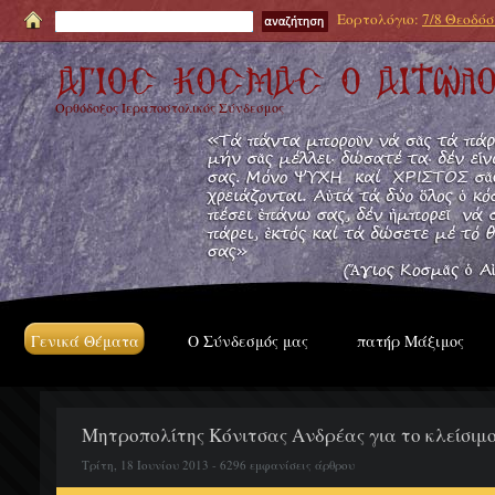
Εορτολόγιο:
7/8 Θεοδόσι
Ορθόδοξος Ιεραποστολικός Σύνδεσμος
Γενικά Θέματα
Ο Σύνδεσμός μας
πατήρ Μάξιμος
Μητροπολίτης Κόνιτσας Ανδρέας για το κλείσιμο
Τρίτη, 18 Ιουνίου 2013 - 6296 εμφανίσεις άρθρου