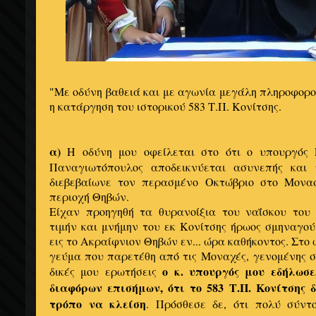
"Με οδύνη βαθειά και με αγωνία μεγάλη πληροφορού
η κατάργηση του ιστορικού 583 Τ.Π. Κονίτσης.
α)
Η οδύνη μου οφείλεται στο ότι ο υπουργός 
Παναγιωτόπουλος αποδεικνύεται ασυνεπής και
διεβεβαίωνε τον περασμένο Οκτώβριο στο Μονασ
περιοχή Θηβών.
Είχαν προηγηθή τα θυρανοίξια του ναΐσκου του
τιμήν και μνήμην του εκ Κονίτσης ήρωος σμηναγο
εις το Ακραίφνιον Θηβών εν...
ώρα καθήκοντος. Στο 
γεύμα που παρετέθη από τις Μοναχές, γενομένης σ
ο κ. υπουργός μου εδήλωσε
δικές μου ερωτήσεις
διαφόρων επισήμων, ότι το 583 Τ.Π. Κονίτσης 
τρόπο να κλείση
. Πρόσθεσε δε, ότι πολύ σύντ