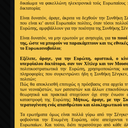
δικαίωμα να φακελλώνη ηλεκτρονικά τούς Ευρωπαίους πο
δικτατορία;
Είναι δυνατόν, άραγε, άκριτα να δεχθούν την Συνθήκη 
που είναι κι’ αυτοί Ευρωπαίοι πολίτες, όταν τόσοι πολλο
Ευρώπης, αμφιβάλλουν για την ποιότητα της Συνθήκης Σέν
Είναι δυνατόν, να μην ερωτούν με ανησυχία, για
το ποιο
της, ώστε να μπορούν να παρακάμπτουν και τις εθνικές
το Ευρωκοινοβούλιο
;
Εξέλιπε, άραγε, για την Ευρώπη, οριστικά, ο κί
υπερφίαλου δικτάτορα, σαν τον Χίτλερ και τον Μουσο
πολιτικοστρατιωτικά την Ευρώπη, χρησιμοποιώντας και
πληροφορίες που συγκεντρώνει ήδη η Συνθήκη Σένγκεν
πολιτών;
Πώς θα αποκλεισθή επιτυχώς η πρόσβασις στα αρχεία τη
των νεοναζιστών, των ρατσιστών και άλλων επικινδύν
θεωρητικά και πρακτικά στοχεύουν όχι στην ένωσιν 
καταστροφή της Ευρώπης;
Μήπως, άραγε, με την Συ
τερατογένεση ενός απανθρώπου και ολοκληρωτικού υ
Τα ερωτήματα όμως είναι πολλά γύρω από την Σένγκε
φοβούνται την Ενωμένη Ευρώπη, ούτε απεύχονται τ
Ευρωπαίων. Και τούτο, διότι περισσότερο από κάθε ά