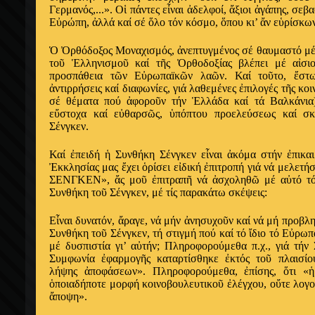
Γερμανός,...». Οἱ πάντες εἶναι ἀδελφοί, ἄξιοι ἀγάπης, σεβ
Εὐρώπη, ἀλλά καί σέ ὅλο τόν κόσμο, ὅπου κι’ ἄν εὑρίσκων
Ὁ Ὀρθόδοξος Μοναχισμός, ἀνεπτυγμένος σέ θαυμαστό μέ
τοῦ Ἑλληνισμοῦ καί τῆς Ὀρθοδοξίας βλέπει μέ αἰσιο
προσπάθεια τῶν Εὐρωπαïκῶν λαῶν. Καί τοῦτο, ἔστω
ἀντιρρήσεις καί διαφωνίες, γιά λαθεμένες ἐπιλογές τῆς κοι
σέ θέματα πού ἀφοροῦν τήν Ἑλλάδα καί τά Βαλκάνια)
εὔστοχα καί εὐθαρσῶς, ὑπόπτου προελεύσεως καί σκ
Σένγκεν.
Καί ἐπειδή ἡ Συνθήκη Σένγκεν εἶναι ἀκόμα στήν ἐπικαι
Ἐκκλησίας μας ἔχει ὁρίσει εἰδική ἐπιτροπή γιά νά μελ
ΣΕΝΓΚΕΝ», ἄς μοῦ ἐπιτραπῆ νά ἀσχοληθῶ μέ αὐτό τό
Συνθήκη τοῦ Σένγκεν, μέ τίς παρακάτω σκέψεις:
Εἶναι δυνατόν, ἄραγε, νά μήν ἀνησυχοῦν καί νά μή προβλη
Συνθήκη τοῦ Σένγκεν, τή στιγμή πού καί τό ἴδιο τό Εὐρω
μέ δυσπιστία γι’ αὐτήν; Πληροφορούμεθα π.χ., γιά τήν
Συμφωνία ἐφαρμογῆς καταρτίσθηκε ἐκτός τοῦ πλαισίου
λήψης ἀποφάσεων». Πληροφορούμεθα, ἐπίσης, ὅτι «ἡ
ὁποιαδήποτε μορφή κοινοβουλευτικοῦ ἐλέγχου, οὔτε λογοδ
ἄποψη».