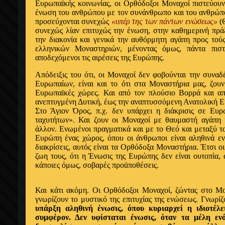
Ευρωπαïκής κοινωνίας, οι Ορθόδοξοι Μοναχοί πιστεύο
ένωση του ανθρώπου με τον συνάνθρωπο και του ανθρώπο
προσεύχονται συνεχώς
«υπέρ της των πάντων ενώσεως»
(Θ
συνεχώς λίαν επιτυχώς την ένωση, στην καθημερινή πράξ
την διακονία και γενικά την αυθόρμητη αγάπη προς τού
ελληνικών Μοναστηριών, μένοντας όμως, πάντα πισ
αποδεχόμενοι τις αιρέσεις της Ευρώπης.
Απόδειξις του ότι, οι Μοναχοί δεν φοβούνται την συνα
Ευρωπαίων, είναι και το ότι στα Μοναστήρια μας, ζου
Ευρωπαïκές χώρες. Και από τον πλούσιο Βορρά και α
ανεπτυγμένη Δυτική, έως την αναπτυσσόμενη Ανατολική 
Στο Άγιον Όρος, π.χ. δεν υπάρχει η διάκρισις σε Ευ
ταχυτήτων». Και ζουν οι Μοναχοί με θαυμαστή αγάπη 
άλλον. Ενωμένοι πραγματικά και με το Θεό και μεταξύ το
Ευρώπη ένας χώρος, όπου οι άνθρωποι είναι αληθινά εν
διακρίσεις, αυτός είναι τα Ορθόδοξα Μοναστήρια. Έτσι ο
ζωη τους, ότι η Ένωσις της Ευρώπης δεν είναι ουτοπία, 
κάποιες όμως, σοβαρές προüποθέσεις.
Και κάτι ακόμη. Οι Ορθόδοξοι Μοναχοί, ζώντας στο Μο
γνωρίζουν το μυστικό της επιτυχίας της ενώσεως. Γνωρίζ
υπάρξη αληθινή ένωσις, όπου κυριαρχεί η ιδιοτέλ
συμφέρον. Δεν υφίσταται ένωσις, όταν τα μέλη ενό