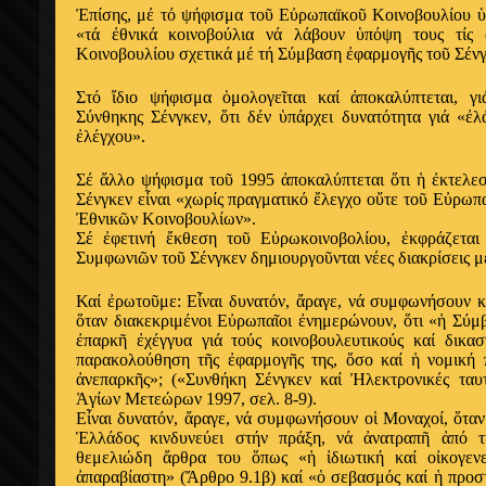
Ἐπίσης, μέ τό ψήφισμα τοῦ Εὐρωπαïκοῦ Κοινοβουλίου ὑπ
«τά ἐθνικά κοινοβούλια νά λάβουν ὑπόψη τους τίς 
Κοινοβουλίου σχετικά μέ τή Σύμβαση ἐφαρμογῆς τοῦ Σένγ
Στό ἴδιο ψήφισμα ὁμολογεῖται καί ἀποκαλύπτεται, γ
Σύνθηκης Σένγκεν, ὅτι δέν ὑπάρχει δυνατότητα γιά «ἐ
ἐλέγχου».
Σέ ἄλλο ψήφισμα τοῦ 1995 ἀποκαλύπτεται ὅτι ἡ ἐκτελεσ
Σένγκεν εἶναι «χωρίς πραγματικό ἔλεγχο οὔτε τοῦ Εὐρωπ
Ἐθνικῶν Κοινοβουλίων».
Σέ ἐφετινή ἔκθεση τοῦ Εὐρωκοινοβολίου, ἐκφράζεται 
Συμφωνιῶν τοῦ Σένγκεν δημιουργοῦνται νέες διακρίσεις 
Καί ἐρωτοῦμε: Εἶναι δυνατόν, ἄραγε, νά συμφωνήσουν κ
ὅταν διακεκριμένοι Εὐρωπαῖοι ἐνημερώνουν, ὅτι «ἡ Σύμ
ἐπαρκῆ ἐχέγγυα γιά τούς κοινοβουλευτικούς καί δικασ
παρακολούθηση τῆς ἐφαρμογῆς της, ὅσο καί ἡ νομική 
ἀνεπαρκῆς»; («Συνθήκη Σένγκεν καί Ἠλεκτρονικές τα
Ἁγίων Μετεώρων 1997, σελ. 8-9).
Εἶναι δυνατόν, ἄραγε, νά συμφωνήσουν οἱ Μοναχοί, ὅταν
Ἑλλάδος κινδυνεύει στήν πράξη, νά ἀνατραπῆ ἀπό τ
θεμελιώδη ἄρθρα του ὅπως «ἡ ἰδιωτική καί οἰκογεν
ἀπαραβίαστη» (Ἄρθρο 9.1β) καί «ὁ σεβασμός καί ἡ προσ