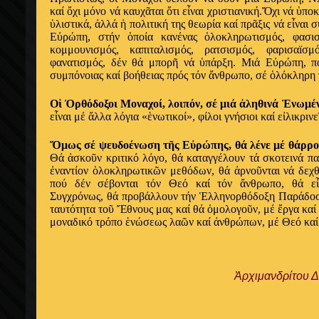
καί ὄχι μόνο νά καυχᾶται ὅτι εἶναι χριστιανική.Ὄχι νά ὑποκ
ὑλιστικά, ἀλλά ἡ πολιτική της θεωρία καί πρᾶξις νά εἶναι
Εὐρώπη, στήν ὁποία κανένας ὁλοκληρωτισμός, φασισμ
κομμουνισμός, καπιταλισμός, ρατσισμός, φαρισαïσμό
φανατισμός, δέν θά μπορῆ νά ὑπάρξη. Μιά Εὐρώπη, π
συμπόνοιας καί βοήθειας πρός τόν ἄνθρωπο, σέ ὁλόκληρη 
Οἱ Ὀρθόδοξοι Μοναχοί, λοιπόν, σέ μιά ἀληθινά Ἑνωμέ
εἶναι μέ ἄλλα λόγια «ἑνωτικοί», φίλοι γνήσιοι καί εἰλικρι
Ὅμως σέ ψευδοένωση τῆς Εὐρώπης, θά λένε μέ θάρρο
Θά ἀσκοῦν κριτικό λόγο, θά καταγγέλουν τά σκοτεινά π
ἐναντίον ὁλοκληρωτικῶν μεθόδων, θά ἀρνοῦνται νά δεχθ
πού δέν σέβονται τόν Θεό καί τόν ἄνθρωπο, θά εἶν
Συγχρόνως, θά προβάλλουν τήν Ἑλληνορθόδοξη Παράδοσή
ταυτότητα τοῦ Ἔθνους μας καί θά ὁμολογοῦν, μέ ἔργα καί
μοναδικό τρόπο ἑνώσεως λαῶν καί ἀνθρώπων, μέ Θεό καί 
Ἀρχιμανδρίτου 