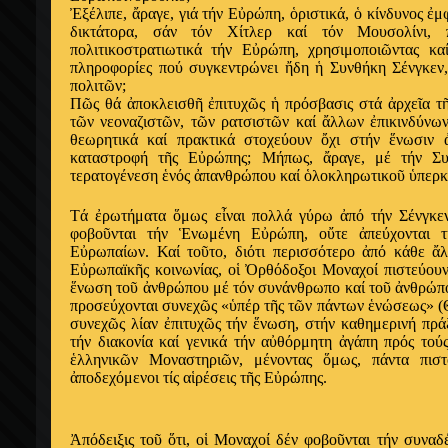
Ἐξέλιπε, ἄραγε, γιά τήν Εὐρώπη, ὁριστικά, ὁ κίνδυνος ἐ
δικτάτορα, σάν τόν Χίτλερ καί τόν Μουσολίνι,
πολιτικοστρατιωτικά τήν Εὐρώπη, χρησιμοποιῶντας καί
πληροφορίες πού συγκεντρώνει ἤδη ἡ Συνθήκη Σένγκεν
πολιτῶν;
Πῶς θά ἀποκλεισθῆ ἐπιτυχῶς ἡ πρόσβασις στά ἀρχεῖα τῆ
τῶν νεοναζιστῶν, τῶν ρατσιστῶν καί ἄλλων ἐπικινδύν
θεωρητικά καί πρακτικά στοχεύουν ὄχι στήν ἕνωσιν 
καταστροφή τῆς Εὐρώπης; Μήπως, ἄραγε, μέ τήν Συ
τερατογένεση ἑνός ἀπανθρώπου καί ὁλοκληρωτικοῦ ὑπερκ
Τά ἐρωτήματα ὅμως εἶναι πολλά γύρω ἀπό τήν Σένγκε
φοβοῦνται τήν Ἑνωμένη Εὐρώπη, οὔτε ἀπεύχονται τ
Εὐρωπαίων. Καί τοῦτο, διότι περισσότερο ἀπό κάθε ἄ
Εὐρωπαïκῆς κοινωνίας, οἱ Ὀρθόδοξοι Μοναχοί πιστεύο
ἕνωση τοῦ ἀνθρώπου μέ τόν συνάνθρωπο καί τοῦ ἀνθρώπο
προσεύχονται συνεχῶς «ὑπέρ τῆς τῶν πάντων ἑνώσεως» (
συνεχῶς λίαν ἐπιτυχῶς τήν ἕνωση, στήν καθημερινή πράξ
τήν διακονία καί γενικά τήν αὐθόρμητη ἀγάπη πρός τού
ἑλληνικῶν Μοναστηριῶν, μένοντας ὅμως, πάντα πισ
ἀποδεχόμενοι τίς αἱρέσεις τῆς Εὐρώπης.
Ἀπόδειξις τοῦ ὅτι, οἱ Μοναχοί δέν φοβοῦνται τήν συνα