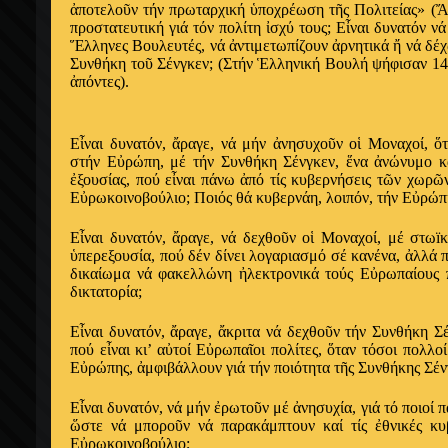
ἀποτελοῦν τήν πρωταρχική ὑποχρέωση τῆς Πολιτείας» (Ἄ
προστατευτική γιά τόν πολίτη ἰσχύ τους; Εἶναι δυνατόν 
Ἕλληνες Βουλευτές, νά ἀντιμετωπίζουν ἀρνητικά ἤ νά δέχ
Συνθήκη τοῦ Σένγκεν; (Στήν Ἑλληνική Βουλή ψήφισαν 142
ἀπόντες).
Εἶναι δυνατόν, ἄραγε, νά μήν ἀνησυχοῦν οἱ Μοναχοί, ὅ
στήν Εὐρώπη, μέ τήν Συνθήκη Σένγκεν, ἕνα ἀνώνυμο κ
ἐξουσίας, πού εἶναι πάνω ἀπό τίς κυβερνήσεις τῶν χωρῶ
Εὐρωκοινοβούλιο; Ποιός θά κυβερνάη, λοιπόν, τήν Εὐρώπ
Εἶναι δυνατόν, ἄραγε, νά δεχθοῦν οἱ Μοναχοί, μέ στωï
ὑπερεξουσία, πού δέν δίνει λογαριασμό σέ κανένα, ἀλλά π
δικαίωμα νά φακελλώνη ἠλεκτρονικά τούς Εὐρωπαίους πο
δικτατορία;
Εἶναι δυνατόν, ἄραγε, ἄκριτα νά δεχθοῦν τήν Συνθήκη 
πού εἶναι κι’ αὐτοί Εὐρωπαῖοι πολίτες, ὅταν τόσοι πολλο
Εὐρώπης, ἀμφιβάλλουν γιά τήν ποιότητα τῆς Συνθήκης Σέν
Εἶναι δυνατόν, νά μήν ἐρωτοῦν μέ ἀνησυχία, γιά τό ποιοί 
ὥστε νά μποροῦν νά παρακάμπτουν καί τίς ἐθνικές κυ
Εὐρωκοινοβούλιο;