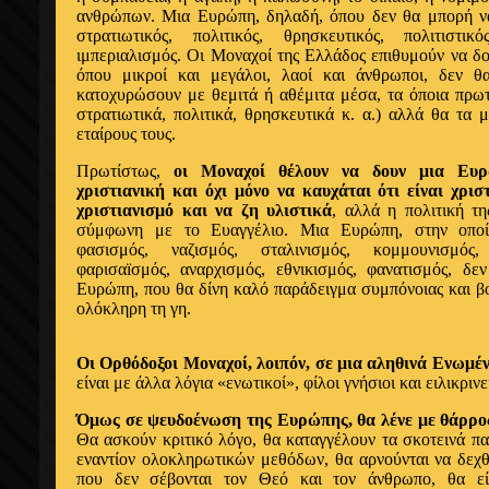
ανθρώπων. Μια Ευρώπη, δηλαδή, όπου δεν θα μπορή να
στρατιωτικός, πολιτικός, θρησκευτικός, πολιτιστ
ιμπεριαλισμός. Οι Μοναχοί της Ελλάδος επιθυμούν να δ
όπου μικροί και μεγάλοι, λαοί και άνθρωποι, δεν θ
κατοχυρώσουν με θεμιτά ή αθέμιτα μέσα, τα όποια πρωτε
στρατιωτικά, πολιτικά, θρησκευτικά κ. α.) αλλά θα τα μ
εταίρους τους.
Πρωτίστως,
οι Μοναχοί θέλουν να δουν μια Ευ
χριστιανική και όχι μόνο να καυχάται ότι είναι χρισ
χριστιανισμό και να ζη υλιστικά
, αλλά η πολιτική τη
σύμφωνη με το Ευαγγέλιο. Μια Ευρώπη, στην οποί
φασισμός, ναζισμός, σταλινισμός, κομμουνισμός,
φαρισαïσμός, αναρχισμός, εθνικισμός, φανατισμός, δ
Ευρώπη, που θα δίνη καλό παράδειγμα συμπόνοιας και β
ολόκληρη τη γη.
Οι Ορθόδοξοι Μοναχοί, λοιπόν, σε μια αληθινά Ενωμέ
είναι με άλλα λόγια «ενωτικοί», φίλοι γνήσιοι και ειλικρι
Όμως σε ψευδοένωση της Ευρώπης, θα λένε με θάρρο
Θα ασκούν κριτικό λόγο, θα καταγγέλουν τα σκοτεινά π
εναντίον ολοκληρωτικών μεθόδων, θα αρνούνται να δεχθ
που δεν σέβονται τον Θεό και τον άνθρωπο, θα είν