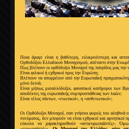
Ποια άραγε είναι η βαθύτερη, ειλικρινέστερη και αντι
Ορθοδόξου Ελλαδικού Μοναχισμού, απέναντι στην Ενωμ
Πως βλέπουν οι ορθόδοξοι Μοναχοί της πατρίδος μας την 
Είναι φιλικοί ή εχθρικοί προς την Ευρώπη;
Βλέπουν να απορρέουν από την Ευρωπαïκή πραγματικότητ
μόνο δεινά;
Είναι μήπως μισαλλόδοξοι, φανατικοί κατήγοροι των Βρυ
αποδέκτες της ευρωπαïκής
συμπροσπάθειας των λαών;
Είναι τέλος πάντων,
«ενωτικοί», η «ανθενωτικοί»;
Οι Ορθόδοξοι Μοναχοί, σαν γνήσιοι φορείς του αληθινά
πνεύματος, δεν μπορούν να είναι εχθρικοί και αρνητικοί
εύκολα να χαρακτηρισθούν «αντιευρωπαïστές». Όμω
«ευρωπαïστές».
Οι Μοναχοί της Ελλάδος, ούτε υπε