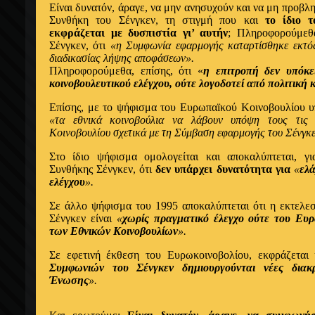
Είναι δυνατόν, άραγε, να μην ανησυχούν και να μη προβλη
Συνθήκη του Σένγκεν, τη στιγμή που και
το ίδιο 
εκφράζεται με δυσπιστία γι’ αυτήν
; Πληροφορούμεθα
Σένγκεν, ότι
«η Συμφωνία εφαρμογής καταρτίσθηκε εκτός
διαδικασίας λήψης αποφάσεων».
Πληροφορούμεθα, επίσης, ότι «
η επιτροπή δεν υπόκε
κοινοβουλευτικού ελέγχου, ούτε λογοδοτεί από πολιτική
Επίσης, με το ψήφισμα του Ευρωπαïκού Κοινοβουλίου υπ
«τα εθνικά κοινοβούλια να λάβουν υπόψη τους τις 
Κοινοβουλίου σχετικά με τη Σύμβαση εφαρμογής του Σένγκε
Στο ίδιο ψήφισμα ομολογείται και αποκαλύπτεται, γ
Συνθήκης Σένγκεν, ότι
δεν υπάρχει δυνατότητα για
«
ελ
ελέγχου
».
Σε άλλο ψήφισμα του 1995 αποκαλύπτεται ότι η εκτελεσ
Σένγκεν είναι
«
χωρίς πραγματικό έλεγχο ούτε του Ευρ
των Εθνικών Κοινοβουλίων
».
Σε εφετινή έκθεση του Ευρωκοινοβολίου, εκφράζετα
Συμφωνιών του Σένγκεν δημιουργούνται νέες διακ
Ένωσης
».