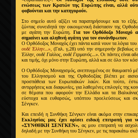
ενώσεως των Κρατών της Ευρώπης είναι, αλλά ούτε
φοβούνται και την κατηγορούν.
Στο σημείο αυτό αξίζει να παρατηρήσουμε και το εξής
ζώντας συνειδητά την οικουμενική διάστασιν της Ορθοδο
με αγάπη την Ευρώπη.
Για τον Ορθόδοξο Μοναχό α
σημαίνει και αληθινή αγάπη για τον συνάνθρωπον
.
Ο Ορθόδοξος Μοναχός έχει πάντα κατά νουν τα λόγια το
ουδέ Έλλην...»,
(Γαλ. γ,28) υπό την σημερινήν βεβαίως 
Έλλην, ουδέ Γαλλος, ουδέ Γερμανός...»
. Οι πάντες είναι α
και τιμής, όχι μόνο στην Ευρώπη, αλλά και σε όλο τον κόσ
Ο Ορθόδοξος Μοναχισμός, ανεπτυγμένος σε θαυμαστό μέ
του Ελληνισμού και της Ορθοδοξίας βλέπει με αισιο
προσπάθεια των Ευρωπαïκών λαών. Και τούτο, έστω
αντιρρήσεις και διαφωνίες, για λαθεμένες επιλογές της κοι
σε θέματα που αφορούν την Ελλάδα και τα Βαλκάνια)
εύστοχα και ευθαρσώς, υπόπτου προελεύσεως και σκ
Σένγκεν.
Και επειδή η Συνθήκη Σένγκεν είναι ακόμα στην επικα
Εκκλησίας μας έχει ορίσει ειδική επιτροπή για 
«ΣΥΝΘΗΚΗ ΣΕΝΓΚΕΝ»,
ας μου επιτραπή να ασχολ
δηλαδή με την Συνθήκη του Σένγκεν, με τις παρακάτω σκέ