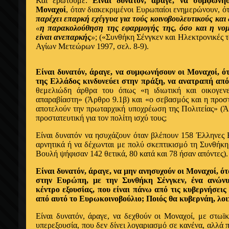
Και ερωτούμε:
Είναι δυνατόν, άραγε, να συμφωνή
Μοναχοί
, όταν διακεκριμένοι Ευρωπαίοι ενημερώνουν, ό
παρέχει επαρκή εχέγγυα για τούς κοινοβουλευτικούς και 
«
η παρακολούθηση της εφαρμογής της, όσο και η νο
είναι ανεπαρκής
»
; («Συνθήκη Σένγκεν και Ηλεκτρονικές 
Αγίων Μετεώρων 1997, σελ. 8-9).
Είναι δυνατόν, άραγε, να συμφωνήσουν οι Μοναχοί, ό
της Ελλάδος κινδυνεύει στην πράξη, να ανατραπή απ
θεμελιώδη άρθρα του όπως «η ιδιωτική και οικογεν
απαραβίαστη» (Άρθρο 9.1β) και «ο σεβασμός και η προσ
αποτελούν την πρωταρχική υποχρέωση της Πολιτείας» (Ά
προστατευτική για τον πολίτη ισχύ τους;
Είναι δυνατόν να ησυχάζουν όταν βλέπουν 158 Έλληνες 
αρνητικά ή να δέχωνται με πολύ σκεπτικισμό τη Συνθήκη
Βουλή ψήφισαν 142 θετικά, 80 κατά και 78 ήσαν απόντες).
Είναι δυνατόν, άραγε, να μην ανησυχούν οι Μοναχοί, ό
στην Ευρώπη, με την Συνθήκη Σένγκεν, ένα ανώνυ
κέντρο εξουσίας, που είναι πάνω από τις κυβερνήσει
από αυτό το Ευρωκοινοβούλιο; Ποιός θα κυβερνάη, λο
Είναι δυνατόν, άραγε, να δεχθούν οι Μοναχοί, με στωï
υπερεξουσία, που δεν δίνει λογαριασμό σε κανένα, αλλά π