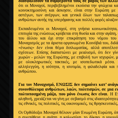
διασφαλίσουν τα συμφέροντά τους σε βάρος των άλλω
ότι οι Μοναχοί, περιβεβλημένοι εκούσια την φτώχεια κ
κοινοκτημοσύνη και άσκησιν, είναι στην Ευρώπη με
αστέγων, των ανέργων, και γενικά όλων των ταλαιπω
ανθρώπων αυτής της υπερήφανης και πολλές φορές αλαζον
Εκπαιδευμένοι οι Μοναχοί, στη γνήσια κοινωνικότητα
επιτυχία της ενώσεως κρύβεται στη θυσία και στην αγάπη,
του άλλου και όχι στην επικράτηση του νόμου του
Μοναχισμός με τα άριστα οργανωμένα Κοινόβιά του, διδάσ
«ένωσις» δεν είναι θέμα διπλωματίας, αλλά αποτέλεσ
σχέσεων. Επίσης διαπιστώνει με ρεαλισμό, ότι δεν γίν
χωρών - μελών της Ευρώπης, με επιβολή των ισχυρών, 
με ολοκληρωτικές τακτικές, με ισοπεδωτικά μέσα. 
αλληλεγγύη, η ισότητα, η ισοτιμία, η φιλαδελφία και
ανθρώπου.
Για τον Μοναχισμό, ΕΝΩΣΙΣ δεν σημαίνει κατ’ ανάγκ
συνονθύλευμα ανθρώπων, λαών, πολιτισμών, σε μια ε
πολτοποιημένη μάζα, που μόνο ένωσις δεν είναι
. Η Ε
αληθινή, χρειάζεται να γίνη με σεβασμό στις ιδιαιτερότητε
τις εθνικές, τις πολιτικές, τις οικονομικές, τις θρησκευτικές,
Οι Ορθόδοξοι Μοναχοί θέλουν μίαν Ενωμένη Ευρώπη, όπο
η συμπάθεια, η αγάπη, η καλωσύνη, το δίκαιο, η νομιμ