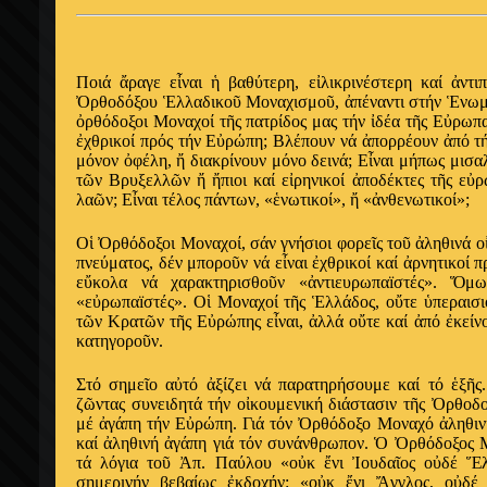
Ποιά ἄραγε εἶναι ἡ βαθύτερη, εἰλικρινέστερη καί ἀντι
Ὀρθοδόξου Ἑλλαδικοῦ Μοναχισμοῦ, ἀπέναντι στήν Ἑνωμ
ὀρθόδοξοι Μοναχοί τῆς πατρίδος μας τήν ἰδέα τῆς Εὐρωπ
ἐχθρικοί πρός τήν Εὐρώπη; Βλέπουν νά ἀπορρέουν ἀπό τ
μόνον ὀφέλη, ἤ διακρίνουν μόνο δεινά; Εἶναι μήπως μισα
τῶν Βρυξελλῶν ἤ ἤπιοι καί εἰρηνικοί ἀποδέκτες τῆς εὐρ
λαῶν; Εἶναι τέλος πάντων,
«ἑνωτικοί», ἤ «ἀνθενωτικοί»;
Οἱ Ὀρθόδοξοι Μοναχοί, σάν γνήσιοι φορεῖς τοῦ ἀληθινά
πνεύματος, δέν μποροῦν νά εἶναι ἐχθρικοί καί ἀρνητικοί
εὔκολα νά χαρακτηρισθοῦν «ἀντιευρωπαïστές». Ὅμω
«εὐρωπαïστές». Οἱ Μοναχοί τῆς Ἑλλάδος, οὔτε ὑπεραισι
τῶν Κρατῶν τῆς Εὐρώπης εἶναι, ἀλλά οὔτε καί ἀπό ἐκείνο
κατηγοροῦν.
Στό σημεῖο αὐτό ἀξίζει νά παρατηρήσουμε καί τό ἑξῆς
ζῶντας συνειδητά τήν οἰκουμενική διάστασιν τῆς Ὀρθοδο
μέ ἀγάπη τήν Εὐρώπη. Γιά τόν Ὀρθόδοξο Μοναχό ἀληθινή
καί ἀληθινή ἀγάπη γιά τόν συνάνθρωπον. Ὁ Ὀρθόδοξος Μ
τά λόγια τοῦ Ἀπ. Παύλου «οὐκ ἔνι Ἰουδαῖος οὐδέ Ἕλλ
σημερινήν βεβαίως ἐκδοχήν: «οὐκ ἔνι Ἄγγλος, οὐδέ