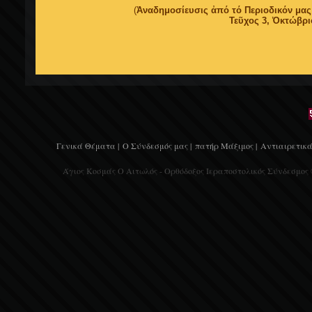
(
Ἀναδημοσίευσις ἀπό τό Περιοδικόν 
Τεῦχος 3, Ὀκτώβριο
Γενικά Θέματα |
Ο Σύνδεσμός μας |
πατήρ Μάξιμος |
Αντιαιρετικά
Άγιος Κοσμάς Ο Αιτωλός - Ορθόδοξος Ιεραποστολικός Σύνδεσμος