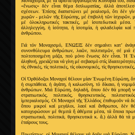
Μοναχισμός μέ τά ἄριστα ὀργανωμένα Κοινόβιά του, διδάσ
«ἕνωσις» δέν εἶναι θέμα διπλωματίας, ἀλλά ἀποτέλεσ
σχέσεων. Ἐπίσης διαπιστώνει μέ ρεαλισμό, ὅτι δέν γίν
χωρῶν - μελῶν τῆς Εὐρώπης, μέ ἐπιβολή τῶν ἰσχυρῶν, 
μέ ὁλοκληρωτικές τακτικές, μέ ἰσοπεδωτικά μέσα. 
ἀλληλεγγύη, ἡ ἰσότητα, ἡ ἰσοτιμία, ἡ φιλαδελφία καί
ἀνθρώπου.
Γιά τόν Μοναχισμό, ΕΝΩΣΙΣ δέν σημαίνει κατ’ ἀνάγκ
συνονθύλευμα ἀνθρώπων, λαῶν, πολιτισμῶν, σέ μιά ἑ
πολτοποιημένη μάζα, πού μόνο ἕνωσις δέν εἶναι. Ἡ Ἑ
ἀληθινή, χρειάζεται νά γίνη μέ σεβασμό στίς ἰδιαιτερότητε
τίς ἐθνικές, τίς πολιτικές, τίς οἰκονομικές, τίς θρησκευτικές,
Οἱ Ὀρθόδοξοι Μοναχοί θέλουν μίαν Ἑνωμένη Εὐρώπη, ὅπο
ἡ συμπάθεια, ἡ ἀγάπη, ἡ καλωσύνη, τό δίκαιο, ἡ νομιμ
ἀνθρώπων. Μιά Εὐρώπη, δηλαδή, ὅπου δέν θά μπορῆ νά
στρατιωτικός, πολιτικός, θρησκευτικός, πολιτιστ
ἰμπεριαλισμός. Οἱ Μοναχοί τῆς Ἑλλάδος ἐπιθυμοῦν νά δ
ὅπου μικροί καί μεγάλοι, λαοί καί ἄνθρωποι, δέν θ
κατοχυρώσουν μέ θεμιτά ἤ ἀθέμιτα μέσα, τά ὅποια πρωτε
στρατιωτικά, πολιτικά, θρησκευτικά κ. ἄ.) ἀλλά θά τά μ
ἑταίρους τους.
Πρωτίστως, οἱ Μοναχοί θέλουν νά δοῦν μιά Εὐρώπη, Ν