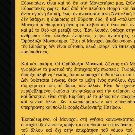
Εὐρωπαίων, εἶναι καί τό ὅτι στά Μοναστήρια μας, ζοῦ
Εὐρωπαïκές χῶρες. Καί ἀπό τόν πλούσιο Βορρᾶ καί ἀ
ἀνεπτυγμένη Δυτική, ἕως τήν ἀναπτυσσόμενη Ἀνατολική 
δέν ὑπάρχει ἡ διάκρισις σέ Εὐρώπη δύο, ἤ καί «πολλαπ
Μοναχοί μέ θαυμαστή ἀγάπη καί σεβασμό, ὁ ἕνας γιά τό
καί μέ τό Θεό καί μεταξύ τους. Ἐάν, λοιπόν, ὑπάρχη στή
ἄνθρωποι εἶναι ἀληθινά ἑνωμένοι, χωρίς ἀνισότητες κα
Ὀρθόδοξα Μοναστήρια. Ἔτσι οἱ Μοναχοί ἀποδεικνύουν μ
τῆς Εὐρώπης δέν εἶναι οὐτοπία, ἀλλά μπορεῖ νά ἐπιτευχ
προüποθέσεις.
Καί κάτι ἀκόμη. Οἱ Ὀρθόδοξοι Μοναχοί, ζῶντας στό Μο
γνωρίζουν τό μυστικό τῆς ἐπιτυχίας τῆς ἑνώσεως. Γνωρίζ
ὑπάρξη ἀληθινή ἕνωσις, ὅπου κυριαρχεῖ ἡ ἰδιοτέλεια καί
Δέν ὑφίσταται ἕνωσις, ὅταν τά μέλη ἑνός συνόλου, ἀγω
συμφέροντά τους σέ βάρος τῶν ἄλλων. Εἶναι δέ σχεδόν
περιβεβλημένοι ἑκούσια τήν φτώχεια καί τήν στέρηση κ
καί ἄσκησιν, εἶναι στήν Εὐρώπη μέ τό μέρος τῶν φτωχῶ
καί γενικά ὅλων τῶν ταλαιπωρημένων καί δεινοπαθ
ὑπερήφανης καί πολλές φορές ἀλαζονικῆς Ἠπείρου.
Ἐκπαιδευμένοι οἱ Μοναχοί, στή γνήσια κοινωνικότητα
ἐπιτυχία τῆς ἑνώσεως κρύβεται στή θυσία καί στήν ἀγάπη,
τοῦ ἄλλου καί ὄχι στήν ἐπικράτηση τοῦ νόμου τοῦ