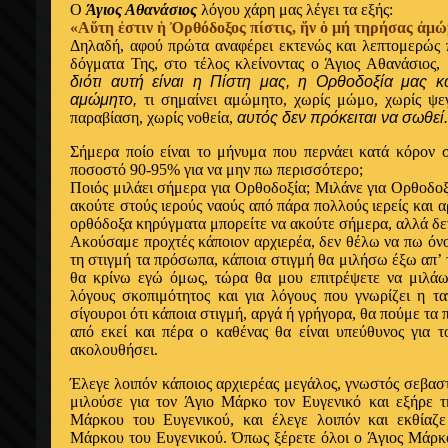
Ο
Άγιος Αθανάσιος
λόγου χάρη μας λέγει τα εξής:
«Αὕτη ἐστιν ἡ Ὀρθόδοξος πίστις, ἥν ὁ μή τηρήσας ἀμ
Δηλαδή, αφού πρώτα αναφέρει εκτενώς και λεπτομερώς π
δόγματα Της, στο τέλος κλείνοντας ο Άγιος Αθανάσιος,
διότι αυτή είναι η Πίστη μας, η Ορθοδοξία μας κ
αμώμητο,
τι σημαίνει αμώμητο, χωρίς μώμο, χωρίς ψεγ
παραβίαση, χωρίς νοθεία,
αυτός δεν πρόκειται να σωθεί.
Σήμερα ποίο είναι το μήνυμα που περνάει κατά κόρον 
ποσοστό 90-95% για να μην πω περισσότερο;
Ποιός μιλάει σήμερα για Ορθοδοξία; Mιλάνε για Ορθοδοξ
ακούτε στούς ιερούς ναούς από πάρα πολλούς ιερείς και 
ορθόδοξα κηρύγματα μπορείτε να ακούτε σήμερα, αλλά δε
Ακούσαμε προχτές κάποιον αρχιερέα, δεν θέλω να πω όν
τη στιγμή τα πρόσωπα, κάποια στιγμή θα μιλήσω έξω απ’ τ
θα κρίνω εγώ όμως, τώρα θα μου επιτρέψετε να μιλάω 
λόγους σκοπιμότητος και για λόγους που γνωρίζει η τα
σίγουροι ότι κάποια στιγμή, αργά ή γρήγορα, θα πούμε τα 
από εκεί και πέρα ο καθένας θα είναι υπεύθυνος για τ
ακολουθήσει.
Έλεγε λοιπόν κάποιος αρχιερέας μεγάλος, γνωστός σεβαστ
μιλούσε για τον Άγιο Mάρκο τον Eυγενικό και εξήρε 
Mάρκου του Eυγενικού, και έλεγε λοιπόν και εκθίαζ
Mάρκου του Eυγενικού. Όπως ξέρετε όλοι ο Άγιος Mάρκο