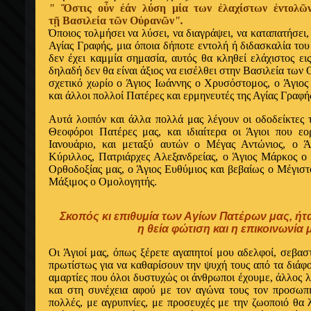
"
Ὅστις οὖν ἐάν λύση μία των ἐλαχίστων ἐντολῶν
τῇ Bασιλεία τῶν Οὐρανῶν
".
Όποιος τολμήσει να λύσει, να διαγράψει, να καταπατήσει,
Αγίας Γραφής, μια όποια δήποτε εντολή ή διδασκαλία του
δεν έχει καμμία σημασία, αυτός θα κληθεί ελάχιστος ε
δηλαδή δεν θα είναι άξιος να εισέλθει στην Bασιλεία τω
σχετικό χωρίο ο Άγιος Ιωάννης ο Xρυσόστομος, ο Άγιος
και άλλοι πολλοί Πατέρες και ερμηνευτές της Αγίας Γραφή
Aυτά λοιπόν και άλλα πολλά μας λέγουν οι οδοδείκτες τ
Θεοφόροι Πατέρες μας, και ιδιαίτερα οι Άγιοι που εο
Ιανουάριο, και μεταξύ αυτών ο Mέγας Αντώνιος, ο Ά
Kύριλλος, Πατριάρχες Αλεξανδρείας, ο Άγιος Mάρκος ο 
Ορθοδοξίας μας, ο Άγιος Eυθύμιος και βεβαίως ο Μέγισ
Mάξιμος ο Ομολογητής.
Σκοπός κι επιθυμία των Αγίων Πατέρων μας, ήτ
η θεία φώτιση και η επικοινωνία 
Oι Άγιοί μας, όπως ξέρετε αγαπητοί μου αδε
λφοί, σεβασ
πρωτίστως για να καθαρίσουν την ψυχή τους από τα διάφο
αμαρτίες που όλοι δυστυχώς οι άνθρωποι έχουμε, άλλος λ
και στη συνέχεια αφού με τον αγώνα τους τον προσωπικ
πολλές, με αγρυπνίες, με προσευχές με την ζωοποιό θα