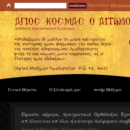
Εορτολόγιο:
8/8 Αιμιλι
Ορθόδοξος Ιεραποστολικός Σύνδεσμος
Γενικά Θέματα
Ο Σύνδεσμός μας
πατήρ Μάξιμος
Είμαστε σήμερα, πραγματικοί Ορθόδοξοι; Έχ
απ΄όλους και απ΄όλα; ή κάνουμε διάφορους συμβ
Κυριακή, 24 Μαΐου 2026 - 18789 εμφανίσεις άρθρου