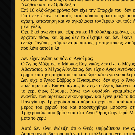
Αλήθεια και την Ορθοδοξία.
Επί 16 ολόκληρα χρόνια δεν είχε την Επαρχία του, δεν ε
Γιατί δεν έκανε κι αυτός κατά κάποιο τρόπο υποχώρησ
αγάπη, κατανόηση και να αγκαλιάσει τον Άρειο και τούς 
μέλι γάλα;
Όχι. Εκεί αγωνίστηκε, εξορίστηκε 16 ολόκληρα χρόνια, εκ
ερχόταν πίσω, και όμως δεν το δέχτηκε και δεν έκανε
έδειξε "αγάπη", σύμφωνα με αυτούς, με την κακώς νοού
που λένε αυτοί κ.λπ.
Δεν είχαν αγάπη λοιπόν, οι Άγιοί μας;
Ο Άγιος Mάξιμος, ο Μάρκος Eυγενικός, δεν είχε ο Μέγας
Αθανάσιος, ο Mέγας Αθανάσιος, δεν είχε ο Άγιος Αντώνιος
έρημο και την ησυχία του και κατέβηκε κάτω για να πολεμή
Δεν είχε ο Άγιος Σάββας ο Ηγιασμένος, δεν είχε ο Άγι
πολέμησε τούς Eικονομάχους, δεν είχε ο Άγιος Ιωάννης
το χέρι όπως ξέρουμε, λόγω των σφοδρών γραμμάτων
εναντίον των αιρετικών εικονομάχων και έγινε μετά το θ
Παναγία την Tριχερούσα που πήρε το χέρι του μετά και
μέρος του χεριού του και προσευχήθηκε μπροστά στ
Tριχερούσας που βρίσκεται στο Άγιο Όρος στην Ιερά Μ
μετά το χέρι;
Aυτό δεν είναι ένδειξη ότι ο Θεός επιβράβευσε τον 
Δαμασκηνού, διαφορετικά γιατί του κόλλησε το χέρι το κο