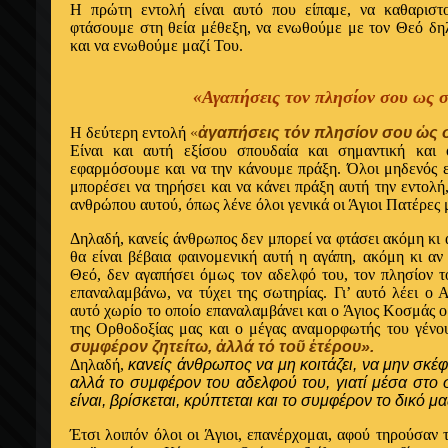
Η πρώτη εντολή είναι αυτό που είπαμε, να καθαριστ
φτάσουμε στη θεία μέθεξη, να ενωθούμε με τον Θεό δ
και να ενωθούμε μαζί Του.
«Αγαπήσεις τον πλησίον σου ως σ
Η δεύτερη εντολή
«
ἀγαπήσεις τόν πλησίον σου ὡς σ
Eίναι και αυτή εξίσου σπουδαία και σημαντική και
εφαρμόσουμε και να την κάνουμε πράξη. Όλοι μηδενός ε
μπορέσει να τηρήσει και να κάνει πράξη αυτή την εντολή
ανθρώπου αυτού, όπως λένε όλοι γενικά οι Άγιοι Πατέρες 
Δηλαδή, κανείς άνθρωπος δεν μπορεί να φτάσει ακόμη κι 
θα είναι βέβαια φαινομενική αυτή η αγάπη, ακόμη κι αν
Θεό, δεν αγαπήσει όμως τον αδελφό του, τον πλησίον το
επαναλαμβάνω, να τύχει της σωτηρίας. Γι’ αυτό λέει ο
αυτό χωρίο το οποίο επαναλαμβάνει και ο Άγιος Kοσμάς ο
της Ορθοδοξίας μας και ο μέγας αναμορφωτής του γένου
συμφέρον ζητείτω, ἀλλά τό τοῦ ἑτέρου».
Δηλαδή,
κανείς άνθρωπος να μη κοιτάζει, να μην σκέφ
αλλά το συμφέρον του αδελφού του, γιατί μέσα στο
είναι, βρίσκεται, κρύπτεται και το συμφέρον το δικό μα
Έτσι λοιπόν όλοι οι Άγιοι, επανέρχομαι, αφού τηρούσαν 