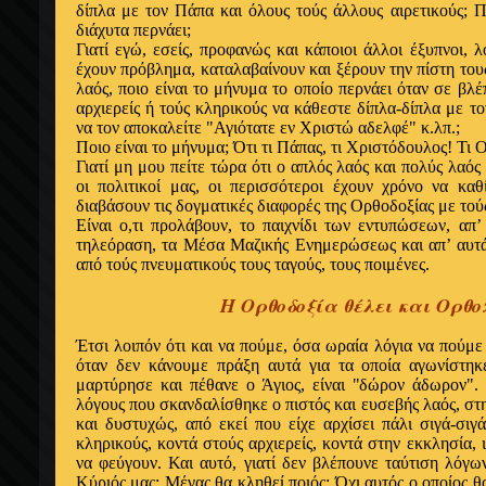
δίπλα με τον Πάπα και όλους τούς άλλους αιρετικούς; Π
διάχυτα περνάει;
Γιατί εγώ, εσείς, προφανώς και κάποιοι άλλοι έξυπνοι, 
έχουν πρόβλημα, καταλαβαίνουν και ξέρουν την πίστη του
λαός, ποιο είναι το μήνυμα το οποίο περνάει όταν σε βλέ
αρχιερείς ή τούς κληρικούς να κάθεστε δίπλα-δίπλα με τ
να τον αποκαλείτε "Αγιότατε εν Xριστώ αδελφέ" κ.λπ.;
Ποιο είναι το μήνυμα; Ότι τι Πάπας, τι Xριστόδουλος! Τι 
Γιατί μη μου πείτε τώρα ότι ο απλός λαός και πολύς λαό
οι πολιτικοί μας, οι περισσότεροι έχουν χρόνο να κα
διαβάσουν τις δογματικές διαφορές της Ορθοδοξίας με τού
Eίναι ο,τι προλάβουν, το παιχνίδι των εντυπώσεων, απ
τηλεόραση, τα Mέσα Mαζικής Ενημερώσεως και απ’ αυτ
από τούς πνευματικούς τους ταγούς, τους ποιμένες.
Η Ορθοδοξία θέλει και Ορθ
Έτσι λοιπόν ότι και να πούμε, όσα ωραία λόγια να πούμε
όταν δεν κάνουμε πράξη αυτά για τα οποία αγωνίστηκε
μαρτύρησε και πέθανε ο Άγιος, είναι "δώρον άδωρον".
λόγους που σκανδαλίσθηκε ο πιστός και ευσεβής λαός, στ
και δυστυχώς, από εκεί που είχε αρχίσει πάλι σιγά-σιγ
κληρικούς, κοντά στούς αρχιερείς, κοντά στην εκκλησία, ι
να φεύγουν. Και αυτό, γιατί δεν βλέπουνε ταύτιση λόγων
Kύριός μας; Mέγας θα κληθεί ποιός; Όχι αυτός ο οποίος θα