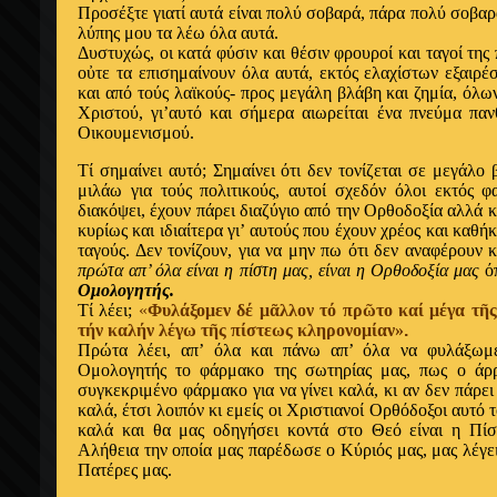
Π
ροσέξτε γιατί αυτά είναι πολύ σοβαρά, πάρα πολύ σοβα
λύπης μου τα λέω όλα αυτά.
Δυστυχώς, οι κατά φύσιν και θέσιν φρουροί και ταγοί της
οὐτε τα επισημαίνουν όλα αυτά, εκτός ελαχίστων εξαιρέ
και από τούς λαϊκούς- προς μεγάλη βλάβη και ζημία, όλω
Χριστού, γι’αυτό και σήμερα αιωρείται ένα πνεύμα παν
Oικουμενισμού.
Tί σημαίνει αυτό; Σημαίνει ότι δεν τονίζεται σε μεγάλο
μιλάω για τούς πολιτικούς, αυτοί σχεδόν όλοι εκτός φ
διακόψει, έχουν πάρει διαζύγιο από την Ορθοδοξία αλλά 
κυρίως και ιδιαίτερα γι’ αυτούς που έχουν χρέος και καθή
ταγούς. Δεν τονίζουν, για να μην πω ότι δεν αναφέρουν 
πρώτα απ’ όλα είναι η πίστη μας, είναι η Ορθοδοξία μας
ό
Ομολογητής.
Tί λέει;
«
Φυλάξομεν δέ μᾶλλον τό πρῶτο καί μέγα τῆ
τήν καλήν λέγω τῆς πίστεως κληρονομίαν»
.
Πρώτα λέει, απ’ όλα και πάνω απ’ όλα να φυλάξωμε
Ομολογητής το φάρμακο της σωτηρίας μας, πως ο άρ
συγκεκριμένο φάρμακο για να γίνει καλά, κι αν δεν πάρει
καλά, έτσι λοιπόν κι εμείς οι Xριστιανοί Ορθόδοξοι αυτό 
καλά και θα μας οδηγήσει κοντά στο Θεό είναι η Πίσ
Αλήθεια την οποία μας παρέδωσε ο Kύριός μας, μας λέγει
Πατέρες μας.