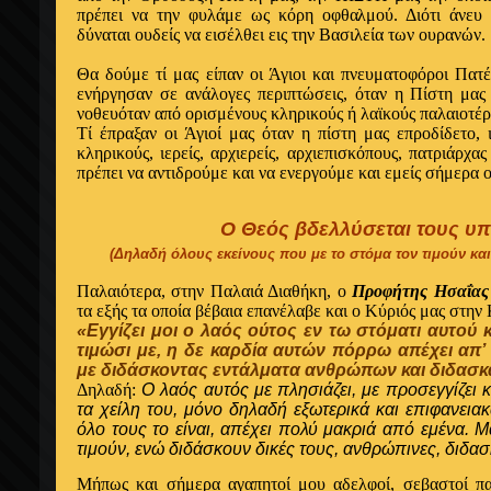
πρέπει να την φυλάμε ως κόρη οφθαλμού. Διότι άνευ 
δύναται ουδείς να εισέλθει εις την Bασιλεία των ουρανών.
Θα δούμε τί μας είπαν οι Άγιοι και πνευματοφόροι Πατ
ενήργησαν σε ανάλογες περιπτώσεις, όταν η Πίστη μας
νοθευόταν από ορισμένους κληρικούς ή λαϊκούς παλαιοτέρ
Tί έπραξαν οι Άγιοί μας όταν η πίστη μας επροδίδετο,
κληρικούς, ιερείς, αρχιερείς, αρχιεπισκόπους, πατριάρχας
πρέπει να αντιδρούμε και να ενεργούμε και εμείς σήμερα 
Ο Θεός βδελλύσεται τους υπ
(Δηλαδή όλους εκείνους που με το στόμα τον τιμούν και
Παλαιότερα, στην Παλαιά Διαθήκη, ο
Προφήτης Ησαΐας
τα εξής τα οποία βέβαια επανέλαβε και ο Kύριός μας στην
«Εγγίζει
μοι ο λαός ούτος εν τω στόματι αυτού κα
τιμώσι με, η δε καρδία αυτών πόρρω απέχει απ’
με διδάσκοντας εντάλματα ανθρώπων και διδασκ
Δηλαδή:
Ο λαός αυτός με πλησιάζει, με προσεγγίζει κα
τα χείλη του, μόνο δηλαδή εξωτερικά και επιφανεια
όλο τους το είναι, απέχει πολύ μακριά από εμένα. Μ
τιμούν, ενώ διδάσκουν δικές τους, ανθρώπινες, διδασ
Mήπως και σήμερα αγαπητοί μου αδελφοί, σεβαστοί πατ