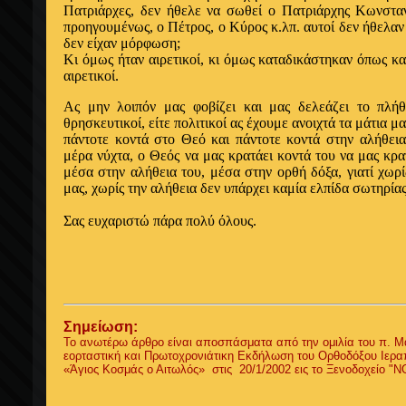
Πατριάρχες, δεν ήθελε να σωθεί ο Πατριάρχης Kωνστα
προηγουμένως, ο Πέτρος, ο Kύρος κ.λπ. αυτοί δεν ήθελαν
δεν είχαν μόρφωση;
Kι όμως ήταν αιρετικοί, κι όμως καταδικάστηκαν όπως κα
αιρετικοί.
Aς μην λοιπόν μας φοβίζει και μας δελεάζει το πλήθ
θρησκευτικοί, είτε πολιτικοί ας έχουμε ανοιχτά τα μάτια 
πάντοτε κοντά στο Θεό και πάντοτε κοντά στην αλήθεια
μέρα νύχτα, ο Θεός να μας κρατάει κοντά του να μας κρα
μέσα στην αλήθεια του, μέσα στην ορθή δόξα, γιατί χωρί
μας, χωρίς την αλήθεια δεν υπάρχει καμία ελπίδα σωτηρίας
Σας ευχαριστώ πάρα πολύ όλους.
Σημείωση:
Το ανωτέρω άρθρο είναι αποσπάσματα από την ομιλία του π. Μ
εορταστική και Πρωτοχρονιάτικη Εκδήλωση του Ορθοδόξου Ιερ
«Άγιος Κοσμάς ο Αιτωλός» στις 20/1/2002 εις το Ξενοδοχείο "