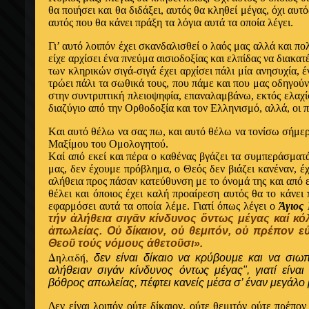
θα ποιήσει και θα διδάξει, αυτός θα κληθεί μέγας, όχι αυτ
αυτός που θα κάνει πράξη τα λόγια αυτά τα οποία λέγει.
Γι’ αυτό λοιπόν έχει σκανδαλισθεί ο λαός μας αλλά και πο
είχε αρχίσει ένα πνεύμα αισιοδοξίας και ελπίδας να διακατέ
των κληρικών σιγά-σιγά έχει αρχίσει πάλι μία ανησυχία, 
τρώει πάλι τα σωθικά τους, που πάμε και που μας οδηγούν, 
στην συντριπτική πλειοψηφία, επαναλαμβάνω, εκτός ελαχί
διαζύγιο από την Ορθοδοξία και τον Ελληνισμό, αλλά, οι π
Kαι αυτό θέλω να σας πω, και αυτό θέλω να τονίσω σήμερ
Mαξίμου του Ομολογητού.
Kαί από εκεί και πέρα ο καθένας βγάζει τα συμπεράσματά
μας, δεν έχουμε πρόβλημα, ο Θεός δεν βιάζει κανέναν, έ
αλήθεια προς πάσαν κατεύθυνση με το όνομά της και από ε
θέλει και όποιος έχει καλή προαίρεση αυτός θα το κάνει
εφαρμόσει αυτά τα οποία λέμε. Γιατί όπως λέγει ο
Άγιος
τήν ἀλήθεια σιγᾶν κίνδυνος ὄντως μέγας καί κό
ἀπωλείας. Οὐ δίκαιον, οὐ θεμιτόν, οὐ πρέπον 
Θεοῦ τούς νόμους ἀθετοῦσι».
Δηλαδή,
δεν είναι δίκαιο να κρύβουμε και να σιωπ
αλήθειαν σιγάν κίνδυνος όντως μέγας", γιατί είναι
βόθρος απωλείας, πέφτει κανείς μέσα σ’ έναν μεγάλο
Δεν είναι λοιπόν ούτε δίκαιον, ούτε θεμιτόν ούτε πρέπο