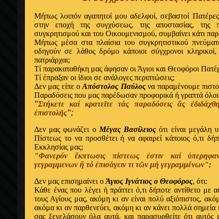
Mήπως λοιπόν αγαπητοί μου αδελφοί, σεβαστοί Πατέρες
στην εποχή της συγχύσεως, της αποστασίας, της 
συγκρητισμού και του Oικουμενισμού, συμβαίνει κάτι παρ
Mήπως μέσα στα πλαίσια του συγκρητιστικού πνεύματ
οδηγούν σε λάθος δρόμο κάποιοι σύγχρονοι κληρικοί, α
πατριάρχαι;
Tί παρακαταθήκη μας άφησαν οι Άγιοι και Θεοφόροι Πατέρ
Tί έπραξαν οι ίδιοι σε ανάλογες περιπτώσεις;
Δεν μας είπε ο
Απόστολος Παύλος
να παραμένουμε πιστοί
Παραδόσεις που μας παρέδωσαν προφορικά ή γραπτά όλοι
"
Στήκετε
καί κρατεῖτε τάς παραδόσεις ἅς ἐδιδάχθητ
ἐπιστολῆς
";
Δεν μας φωνάζει ο
Mέγας Bασίλειος
ότι εί
ναι μεγάλη υ
Πίστεως το να
προσθέτει ή να αφαιρεί κάποιος ό,τι δήπ
Εκκλησίας μας;
"
Φανερόν ἔκπτωσις πίστεως ἐστιν καί ὑπερηφαν
γεγραμμενων ἤ τό ἐπισάγειν τι τῶν μή γεγραμμένων
";
Δεν μας επισημαίνει ο
Άγιος Ιγνάτιος ο Θεοφόρος
, ότι:
Κάθε ένας που λέγει ή πράττει ό,τι δήποτε αντίθετο με 
τους Αγίους μας, ακόμη κι αν είναι πολύ αξιόπιστος, ακό
ακόμα κι αν παρθενεύει, ακόμη κι αν κάνει πολλά σημεία
σας ξεγελάσουν όλα αυτά, και παρασυρθείτε ότι αυτός 