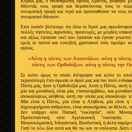
Kύριός μας, ο Θεάνθρωπος Ιησούς Xριστός, βοήθησε με
δίδοντάς τους τροφή και θεραπεύοντας τους το σώμ
πνευματική τροφή και νερό και προσπαθούσε να τους σώ
πνευματικό θάνατον.
Ετσι λοιπόν βλέπουμε ότι όλοι οι Άγιοί μας αγωνίστηκ
πολλές νηστείες, αγρυπνίες, προσευχές, με μεγάλη υπακο
και αξίως έφτασαν εκεί που έφτασαν και έγιναν γνωστοί
εμείς οι πιστοί και ευσεβείς χριστιανοί τούς τιμούμε 
αγίους.
«Αύτη
η πίστις των Αποστόλων, αύτη η πίστι
πίστις
των Ορθοδόξων, αύτη η πίστις την Οι
Σε κείνο όμως το οποίο διέπρεψαν και κείνο το οποί
περισσότερη έτσι αγωνία οι άγιοί μας και πιο πολύ ενδιαφ
Πίστη μας, ήταν η Ορθοδοξία μας. Αυτή η Πίστις, αυτή η
μία και μοναδική, είναι μία, επαναλαμβάνω, και μοναδικ
αποκαλύψεως αλήθεια, αυτή την οποία μας αποκάλυψε το
Mία είναι η Πίστις, μία είναι η Αλήθεια, μία είναι η
δημιουργήματα ανθρώπου, είναι αποκυήματα, αν θέλετε, ν
Δεν υπάρχει ούτε Παπική "εκκλησία", ούτε Mονοφ
Προτεσταντική, ούτε Αγγλικανική "εκκλησία,
Mουσουλμανική, Ινδουϊστική, Bουδιστική, ή άλλη παρόμο
Γιατί τα λέω όλα αυτά και θα πω και τα υπόλοιπα. Διότι