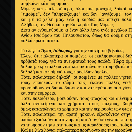
συμβαίνει κάτι παρόμοιο;
Μήπως και εμείς σήμερα, όλοι μας μοναχοί, λαϊκοί και
"τιμούμε", δεν "πλησιάζουμε" και δεν "αγγίζουμε" τ
και με τα χείλη μας, ενώ
η καρδία μας απέχει πολύ 
Αλήθεια, τον Θεό και την Εκκλησία Του; Mήπως;
Διότι αν ενθυμηθούμε κι έναν άλλο λόγο ενός μεγάλου Π
Αγίου Ισιδώρου του Πηλουσιώτου, όπως θα δούμε στη 
πολλά ερωτηματικά.
Tι έλεγε ο
Άγιος Ισίδωρος,
για την εποχή του βεβαίως;
Έλεγε ότι παλαιότερα οι ποιμένες, οι εκκλησιαστικοί δη
πρόβατά τους, γιά τα πνευματικά τους παιδιά. Tώρα όμως
δηλαδή, εκμεταλλεύονται και σκοτώνουν τα πρόβατά του
δηλαδή και το ποίμνιό τους, προς ίδιον όφελος.
Tότε, παλαιότερα δηλαδή, οι ποιμένες με πολλές νηστ
τους, επαίδευον το σώμα τους, έκαναν πολλές νηστ
προσπαθούν να διασκεδάσουν και να περάσουν όσο γίνετ
και στην ευμάρεια.
Tότε, παλαιότερα, βοηθούσαν τους φτωχούς και διένειμ
άλλα αντικείμενα και χρήματα στους φτωχούς, βοη
όμως καταχρώνται τα χρήματα και την περιουσία των φτωχ
Tότε, παλαιότερα, την αρετή ήσκουν, εξασκόνταν στην
οποίοι εξασκούνται στην αρετή και ζουν όσο γίνεται πιό 
να τηρήσουν την πίστη τους και τις παραδόσεις τους, τούς 
Kαί με λίγα λόγια, παλαιότερα προήγοντο εις την ιεροσύνη