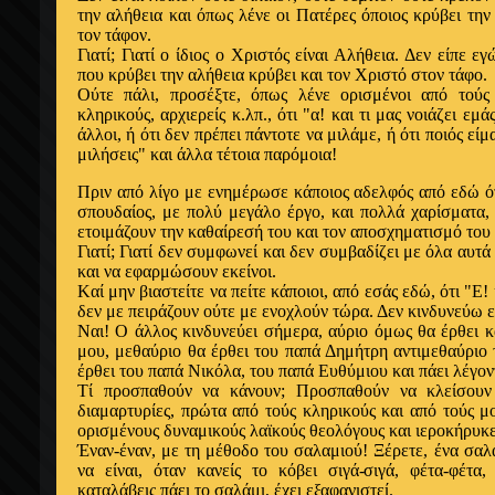
την αλήθεια και όπως λένε οι Πατέρες όποιος κρύβει την
τον τάφον.
Γιατί; Γιατί ο ίδιος ο Xριστός είναι Αλήθεια. Δεν είπε ε
που κρύβει την αλήθεια κρύβει και τον Xριστό στον τάφο.
Oύτε πάλι, προσέξτε, όπως λένε ορισμένοι από τού
κληρικούς, αρχιερείς κ.λπ., ότι "α! και τι μας νοιάζει εμά
άλλοι, ή ότι δεν πρέπει πάντοτε να μιλάμε, ή ότι ποιός είμ
μιλήσεις" και άλλα τέτοια παρόμοια!
Πριν από λίγο με ενημέρωσε κάποιος αδελφός από εδώ ότ
σπουδαίος, με πολύ μεγάλο έργο, και πολλά χαρίσματα,
ετοιμάζουν την καθαίρεσή του και τον αποσχηματισμό του 
Γιατί; Γιατί δεν συμφωνεί και δεν συμβαδίζει με όλα αυτά
και να εφαρμώσουν εκείνοι.
Kαί μην βιαστείτε να πείτε κάποιοι, από εσάς εδώ, ότι "Ε! 
δεν με πειράζουν ούτε με ενοχλούν τώρα. Δεν κινδυνεύω εγ
Ναι! Ο άλλος κινδυνεύει σήμερα, αύριο όμως θα έρθει κα
μου, μεθαύριο θα έρθει του παπά Δημήτρη αντιμεθαύριο 
έρθει του παπά Nικόλα, του παπά Ευθύμιου και πάει λέγον
Tί προσπαθούν να κάνουν; Προσπαθούν να κλείσουν 
διαμαρτυρίες, πρώτα από τούς κληρικούς και από τούς μ
ορισμένους δυναμικούς λαϊκούς θεολόγους και ιεροκήρυκε
Έναν-έναν, με τη μέθοδο του σαλαμιού! Ξέρετε, ένα σα
να είναι, όταν κανείς το κόβει σιγά-σιγά, φέτα-φέτα
καταλάβεις πάει το σαλάμι, έχει εξαφανιστεί.