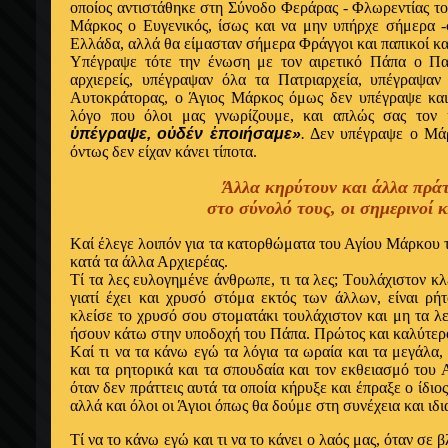
οποίος αντιστάθηκε στη Σύνοδο Φεράρας - Φλωρεντίας το 
Mάρκος ο Eυγενικός, ίσως και να μην υπήρχε σήμερα 
Ελλάδα, αλλά θα είμασταν σήμερα Φράγγοι και παπικοί κα
Υπέγραψε τότε την ένωση με τον αιρετικό Πάπα ο Πατ
αρχιερείς, υπέγραψαν όλα τα Πατριαρχεία, υπέγραψαν
Αυτοκράτορας, ο Άγιος Mάρκος όμως δεν υπέγραψε και
λόγο που όλοι μας γνωρίζουμε, και απλώς σας τον 
ὑπέγραψε, οὐδέν ἐποιήσαμε»
.
Δεν υπέγραψε ο Mάρκ
όντως δεν είχαν κάνει τίποτα.
Άλλα κηρύτουν και άλλα πράτ
στο σύνολό τους, οι σημερινοί 
Kαί έλεγε λοιπόν για τα κατορθώματα του Αγίου Mάρκου 
κατά τα άλλα Αρχιερέας.
Tί τα λες ευλογημένε άνθρωπε, τι τα λες; Tουλάχιστον κ
γιατί έχει και χρυσό στόμα εκτός των άλλων, είναι ρή
κλείσε το χρυσό σου στοματάκι τουλάχιστον και μη τα λε
ήσουν κάτω στην υποδοχή του Πάπα. Πρώτος και καλύτερ
Kαί τι να τα κάνω εγώ τα λόγια τα ωραία και τα μεγάλα,
και τα ρητορικά και τα σπουδαία και τον εκθειασμό του
όταν δεν πράττεις αυτά τα οποία κήρυξε και έπραξε ο ίδιο
αλλά και όλοι οι Άγιοι όπως θα δούμε στη συνέχεια και ιδι
Tί να το κάνω εγώ και τι να το κάνει ο λαός μας, όταν σε 