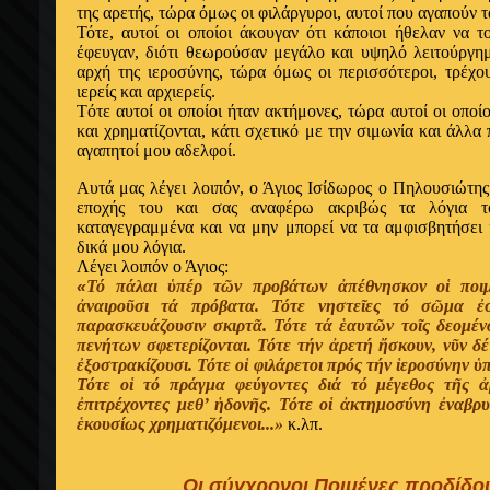
της αρετής, τώρα όμως οι φιλάργυροι, αυτοί που αγαπούν 
Τότε, αυτοί οι οποίοι άκουγαν ότι κάποιοι ήθελαν να το
έφευγαν, διότι θεωρούσαν μεγάλο και υψηλό λειτούργημ
αρχή της ιεροσύνης, τώρα όμως οι περισσότεροι, τρέχο
ιερείς και αρχιερείς.
Tότε αυτοί οι οποίοι ήταν ακτήμονες, τώρα αυτοί οι οποί
και χρηματίζονται, κάτι σχετικό με την σιμωνία και άλλ
αγαπητοί μου αδελφοί.
Aυτά μας λέγει λοιπόν, ο Άγιος Ισίδωρος ο Πηλουσιώτης 
εποχής του και σας αναφέρω ακριβώς τα λόγια το
καταγεγραμμένα και να μην μπορεί να τα αμφισβητήσει 
δικά μου λόγια.
Λέγει λοιπόν ο Άγιος:
«
Τό πάλαι ὑπέρ τῶν προβάτων ἀπέθνησκον οἱ ποιμ
ἀναιροῦσι τά πρόβατα. Τότε νηστεῖες τό σῶμα ἐσ
παρασκευάζουσιν σκιρτᾶ. Τότε τά ἑαυτῶν τοῖς δεομένο
πενήτων σφετερίζονται. Τότε τήν ἀρετή ἤσκουν, νῦν δ
ἐξοστρακίζουσι. Τότε οἱ φιλάρετοι πρός τήν ἱεροσύνην ὑπ
Τότε οἱ τό πράγμα φεύγοντες διά τό μέγεθος τῆς ἀ
ἐπιτρέχοντες μεθ’ ἡδονῆς. Τότε οἱ ἀκτημοσύνη ἐναβρυν
ἑκουσίως χρηματιζόμενοι...»
κ.λπ.
Οι σύγχρονοι Ποιμένες προδίδου