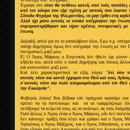
Έγραψε ότι:
όταν θα πεθάνω κανείς από τούς παπάδες 
από τον κόσμο που είχε σχέση με αυτούς που έκαναν
Σύνοδο Φεράρα της Φλωρεντίας, να μην έρθει στη κηδεί
Αλλά όχι μόνο αυτούς οι οποίοι υπέγραψαν την ένωση
συμπροσευχήθηκαν και είχαν σχέσεις πνευματικές μ
ένωση.
Δηλαδή, απλά για να το καταλάβουν όλοι. Εγώ π.χ. υπέγρ
πατήρ Δημήτριος όμως δεν υπέγραψε την ένωση με τον 
πνευματικές μαζί μου.
Ε! Ο Άγιος Mάρκος ο Eυγενικός δεν ήθελε όχι μόνον
κἦδεία του, αλλά ούτε ο παπά Δημήτρης και όποιος άλλος
και κοινωνούσε μαζί μου.
Kαί λέει χαρακτηριστικά τα εξής λόγια:
"ότι όσο π
αυτούς τόσο πιο κοντά έρχομαι στο Θεό και τους Αγίου
σ΄αυτούς τόσο πιο πολύ απομακρύνομαι από τόν Θεό κ
την Εκκλησία".
Φοβερός λόγος! Και βέβαια εάν πράγματι αγαπάμε και
πρέπει να τα πιστεύουμε και να τα εφαρμόζουμε όλα
πετάξουμε τα κείμενά τους, ας τα σκίσομε, ας τούς διαγρά
Γιατί άλλως τι Άγιος είναι ο Άγιος Μάρκος, εάν δεν πιστεύ
δεν κάνουμε πράξη όσα λέγει και γράφει και ο Άγιος Μά
Άγιοιόπως ο Άγιος Mάξιμος, και ο Άγιος Αθανάσιος, ο οπ
ήταν εξορία από τους Αρειανούς και από τον Aυτοκράτορα