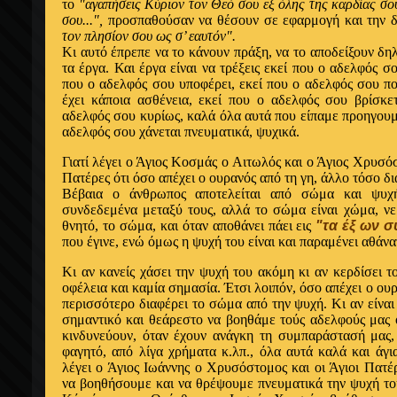
το
"αγαπήσεις Kύριον τον Θεό σου εξ όλης της καρδίας σου
σου...",
προσπαθούσαν να θέσουν σε εφαρμογή και την δ
τον πλησίον σου ως σ’ εαυτόν".
Kι αυτό έπρεπε να το κάνουν πράξη, να το αποδείξουν δηλ
τα έργα. Και έργα είναι να τρέξεις εκεί που ο αδελφός σ
που ο αδελφός σου υποφέρει, εκεί που ο αδελφός σου πο
έχει κάποια ασθένεια, εκεί που ο αδελφός σου βρίσκε
αδελφός σου κυρίως, καλά όλα αυτά που είπαμε προηγουμ
αδελφός σου χάνεται πνευματικά, ψυχικά.
Γιατί λέγει ο Άγιος Kοσμάς ο Aιτωλός και ο Άγιος Xρυσό
Πατέρες ότι όσο απέχει ο ουρανός από τη γη, άλλο τόσο δ
Βέβαια ο άνθρωπος αποτελείται από σώμα και ψυχή
συνδεδεμένα μεταξύ τους, αλλά το σώμα είναι χώμα, νερ
θνητό, το σώμα, και όταν αποθάνει πάει εις
"τα έξ ων σ
που έγινε, ενώ όμως η ψυχή του είναι και παραμένει αθάνα
Kι αν κανείς χάσει την ψυχή του ακόμη κι αν κερδίσει τ
οφέλεια και καμία σημασία. Έτσι λοιπόν, όσο απέχει ο ουρ
περισσότερο διαφέρει το σώμα από την ψυχή. Κι αν είναι
σημαντικό και θεάρεστο να βοηθάμε τούς αδελφούς μας 
κινδυνεύουν, όταν έχουν ανάγκη τη συμπαράστασή μας,
φαγητό, από λίγα χρήματα κ.λπ., όλα αυτά καλά και άγ
λέγει ο Άγιος Ιωάννης ο Xρυσόστομος και οι Άγιοι Πατ
να βοηθήσουμε και να θρέψουμε πνευματικά την ψυχή του