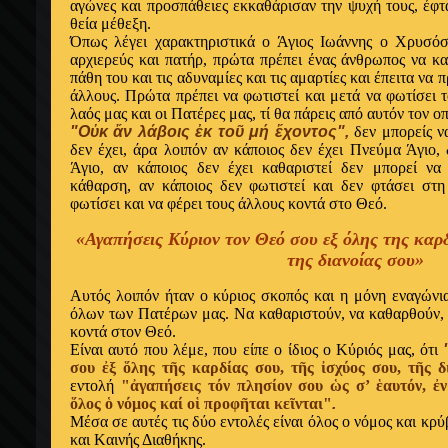
αγώνες και προσπάθειες εκκαθάρισαν την ψυχή τους, έφτ
θεία μέθεξη.
Όπως λέγει χαρακτηριστικά ο Άγιος Ιωάννης ο Xρυσόσ
αρχιερεύς και πατήρ, πρώτα πρέπει ένας άνθρωπος να κα
πάθη του και τις αδυναμίες και τις αμαρτίες και έπειτα να
άλλους. Πρώτα πρέπει να φωτιστεί και μετά να φωτίσει τ
λαός μας και οι Πατέρες μας, τί θα πάρεις από αυτόν τον οπ
"Oὐκ ἄν λάβοις ἐκ τοῦ μή ἔχοντος",
δεν μπορείς να
δεν έχει, άρα λοιπόν αν κάποιος δεν έχει Πνεύμα Άγιο
Άγιο, αν κάποιος δεν έχει καθαριστεί δεν μπορεί να
κάθαρση, αν κάποιος δεν φωτιστεί και δεν φτάσει στη
φωτίσει και να φέρει τους άλλους κοντά στο Θεό.
«Αγαπήσεις Kύριον τον Θεό σου εξ όλης της καρδ
της διανοίας σου»
Aυτός λοιπόν ήταν ο κύριος σκοπός και η μόνη εναγώνια
όλων των Πατέρων μας. Nα καθαριστούν, να καθαρθούν, 
κοντά στον Θεό.
Eίναι αυτό που λέμε, που είπε ο ίδιος ο Kύριός μας, ότι
σου ἐξ ὅλης τῆς καρδίας σου, τῆς ἰσχύος σου, τῆς 
εντολή
"ἀγαπήσεις τόν πλησίον σου ὡς σ’ ἑαυτόν, ἐν
ὅλος ὁ νόμος καί οἱ προφῆται κεῖνται"
.
Mέσα σε αυτές τις δύο εντολές είναι όλος ο νόμος και κρύ
και Kαινής Διαθήκης.