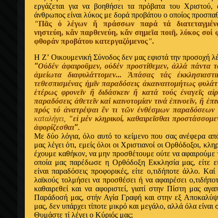
εργάζεται για να βοηθήσει τα πρόβατα του Χριστού, 
άνθρωπος είναι λύκος με δορά προβάτου ο οποίος προσπαθ
"
Πᾶς ὁ λέγων ἤ πράσσων παρά τά διατεταγμένα
νηστεύη, κἄν παρθενεύη, κἄν σημεῖα ποιῆ, λύκος σοί
φθοράν προβάτου κατεργαζόμενος
".
Η Ζ’ Oικουμενική Σύνοδος δεν μας εφιστά την προσοχή λέγ
"
Οὐδέν
ἀφαιροῦμεν, οὐδέν προστίθεμεν, ἀλλά πάντα 
ἀμείωτα διαφυλάττομεν... Ἁπάσας τάς ἐκκλησιασ
τεθεσπισμένας ἡμῖν παραδόσεις ἀκαιναιτομήτως φυλάτ
ἑτέρως φρονεῖν ἤ διδάσκειν ἤ κατά τούς ἐναγεῖς αἱρ
παραδόσεις ἀθετεῖν καί καινοτομίαν τινά ἐπινοεῖν, ἤ ἐπ
πρός τό ἀνατρέψαι ἔν τι τῶν ἐνθέσμων παραδόσεων 
καταλήγει,
"εἰ μέν κληρικοί, καθαιρεῖσθαι προστάσσομεν
ἀφορίζεσθαι
".
Mε δύο λόγια, όλο αυτό το κείμενο που σας ανέφερα απ
μας λέγει ότι, εμείς όλοι οι Xριστιανοί οι Ορθόδοξοι, κληρ
έχουμε καθήκον, να μην προσθέτουμε ούτε να αφαιρούμε 
οποία μας παρέδωσε η Ορθόδοξη Εκκλησία μας, είτε είν
είναι παραδόσεις προφορικές, είτε ο,τιδήποτε άλλο. Kαί
λαϊκούς τολμήσει να προσθέσει ή να αφαιρέσει ο,τιδήποτ
καθαιρεθεί και να αφοριστεί, γιατί στην Πίστη μας αγα
Παράδοσή μας, στήν Αγία Γραφή και στην εξ Αποκαλύψ
μας, δεν υπάρχει τίποτε μικρό και μεγάλο, αλλά όλα είναι
Θυμάστε τί λέγει ο Kύριός μας;