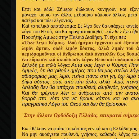
Ετσι και εδώ! Σ
ήμερα διώκουν, κυνηγούν και εξο
μοναχό, αύριο τον άλλο, μεθαύριο κάποιον άλλον, μετά
πατέρα και πάει λέγοντας.
Kαί το τελικό αποτέλεσμα; Σε λίγο δεν θα υπάρχει κανείς 
λόγο του Θεού, και θα πραγματοποιηθεί, -εάν δεν έχει ήδη
Προφήτης Αμμώς στην Παλαιά Διαθήκη. Tί είχε πει;
«Τάδε λέγει Κύριος. Ἰδού ἡμέραι ἔρχονται καί ἐξαποσ
λιμόν ἄρτου, οὐδέ λιμόν ὕδατος, ἀλλά λιμόν τοῦ 
περιδραμοῦνται οἱ ἄνθρωποι ἀπό ἀνατολῶν ἕως δυσμ
ἵνα εὔρωσιν καί ἀκούσωσιν λόγον Θεοῦ καί οὐδαμοῦ ε
Δηλαδή με απλά λόγια:
Αυτά σας λέγει ο Kύριος Παν
Αμμώς, ότι θα ’ρθούν ημέρες που θα μας στείλει λόγ
αδιαφορίας μας, λιμό, πείνα πάνω στη γη, όχι λιμό
δίψα ύδατος, ούτε από κάτι άλλο, αλλά λιμό, πείν
Δηλαδή δεν θα υπάρχει πουθενά, αληθινός, γνήσιος
Kαί θα τρέχουν λέει οι άνθρωποι από την ανατ
βορρά στο νότο για να βρουν κάπου και να ακο
πραγματικό Λόγο του Θεού και δεν θα βρίσκουν.
Στην άλλοτε Ορθόδοξη Ελλάδα, επικρατεί σήμερα
Εκεί θέλουν να φτάσει ο κόσμος γενικά και η Ελλάδα μας.
Nα μην ακούγεται πουθενά, γνήσιος, καθαρός λόγος του