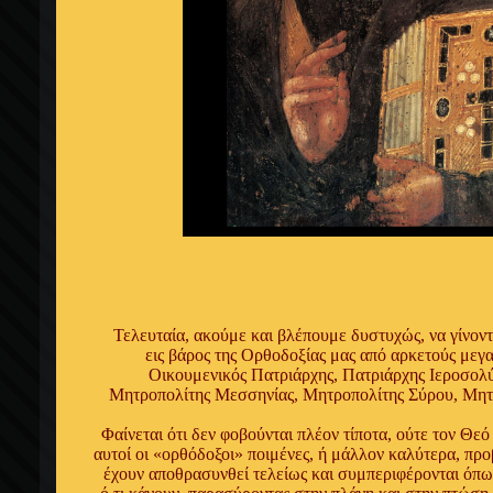
Τελευταία, ακούμε και βλέπουμε δυστυχώς, να γίνοντ
εις βάρος της Ορθοδοξίας μας από αρκετούς μεγ
Οικουμενικός Πατριάρχης, Πατριάρχης Ιεροσολ
Μητροπολίτης Μεσσηνίας, Μητροπολίτης Σύρου, Μητρ
Φαίνεται ότι δεν φοβούνται πλέον τίποτα, ούτε τον Θεό
αυτοί οι «ορθόδοξοι» ποιμένες, ή μάλλον καλύτερα, προβ
έχουν αποθρασυνθεί τελείως και συμπεριφέρονται όπω