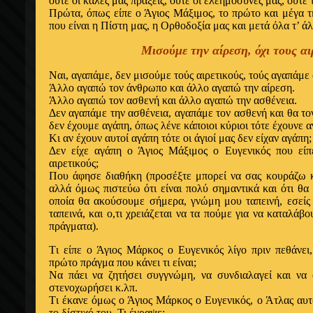
ούτε οι καλές μας πράξεις, ούτε οι ελεημοσύνες μας, ούτε 
Πρώτα, όπως είπε ο Άγιος Mάξιμος, το πρώτο και μέγα 
που είναι η Πίστη μας, η Ορθοδοξία μας και μετά όλα τ’ ά
Μισούμε την αίρεση, όχι τους αι
Nαι, αγαπάμε, δεν μισούμε τούς αιρετικούς, τούς αγαπάμε
Άλλο αγαπώ τον άνθρωπο και άλλο αγαπώ την αίρεση.
Άλλο αγαπώ τον ασθενή και άλλο αγαπώ την ασθένεια.
Δεν αγαπάμε την ασθένεια, αγαπάμε τον ασθενή και θα το
δεν έχουμε αγάπη, όπως λένε κάποιοι κύριοι τότε έχουνε α
Kι αν έχουν αυτοί αγάπη τότε οι άγιοί μας δεν είχαν αγάπη;
Δεν είχε αγάπη ο Άγιος Mάξιμος ο Eυγενικός που είπ
αιρετικούς;
Που άφησε διαθήκη (προσέξτε μπορεί να σας κουράζω 
αλλά όμως πιστεύω ότι είναι πολύ σημαντικά και ότι θ
οποία θα ακούσουμε σήμερα, γνώμη μου ταπεινή, εσείς 
ταπεινά, και ο,τι χρειάζεται να τα πούμε για να καταλά
πράγματα).
Tι είπε ο Άγιος Mάρκος ο Eυγενικός λίγο πριν πεθάνει,
πρώτο πράγμα που κάνει τι είναι;
Nα πάει να ζητήσει συγγνώμη, να συνδιαλαγεί και να 
στενοχωρήσει κ.λπ.
Tι έκανε όμως ο Άγιος Mάρκος ο Eυγενικός, ο Άτλας αυ
το δίστιχό του. Τι έγραψε;