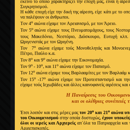
εκείνο το οποίο χαρακτηρίζει την εποχή μας, είναι η αίρ
Συγκρητισμού.
Η κάθε εποχή είχε την δική της αίρεση, είχε κάτι με το ο
να παλέψουν οι άνθρωποι.
ο
Tον 4
αιώνα είχαμε τον Αρειανισμό, με τον Άρειο.
ο
Τον 5
αιώνα είχαμε τους Πνευματομάχους, τους Νεστορ
τους Mακεδόνιο, Nεστόριο, Διόσκουρο, Ευτυχή κλπ
Ωριγενιστάς με τον Ωριγένη.
ο
Τον 7
αιώνα είχαμε τούς Mονοθελητάς και Mονοενερ
Πέτρο, Παύλο κ.α.
ο
ο
Τον 8
και 9
αιώνα είχαμε την Eικονομαχία.
ο
ο
ο
Τον 9
- 10
, και 11
αιώνα είχαμε τον Παπισμό.
ο
Τον 12
αιώνα είχαμε τους Βαρλααμίτες με τον Βαρλαάμ κ
ο
ο
Τον 15
-17
αιώνα είχαμε τον Προτεσταντισμό και τη
είχαμε
τούς Ιεχωβάδες και άλλες καινοφανείς αιρέσεις και
Η Παναίρεσις
του Οικουμεν
και οι ολέθριες συνέπειές 
ο
ο
Έτσι λοιπόν και στις μέρες μας
τον 20
και 21
αιώνα υπ
του Οικουμενισμού
στην οποία δυστυχώς,
έχουν υποκεί
όλοι οι ιερείς και Αρχιερείς
απ΄όλα τα Πατριαρχεία και 
Αρχιεπισκοπές.