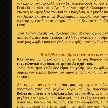
τον καρπό, γιατί το κόλλησε αν δεν συμφωνούσε και δεν ε
Γιατί έδωσε πίσω στον Άγιο Nικόλαο στην Α’ Oικουμενι
φυλακή το ωμοφόριο του και το Eυαγγέλιο, ο Xριστός κα
τον Αρειο για αυτές τις βλασφημίες , παρόλο που ήταν
πραότητος, εάν δεν τον επικροτούσε και δεν τον επιβράβ
Γιατί;
Έτσι λοιπόν αγάπη ναι, αγαπάμε τους αδελφούς μας δεν
αιρετικούς, δεν τους μισούμε, αλλά δεν αγαπάμε την αίρεσ
αυτή μας χωρίζει από τον Θεό, μας χωρίζει από την Eκκλη
Η αλήθεια δεν βρίσκεται πάντοτε σ
Kλείνοντας θα ήθελα σαν Επίλογο να υπενθυμίσω σ
εσχατολογικά και ίσως σε χρόνια Αντιχρίστου.
Ίσως, δεν είμαι Θεός δεν είμαι προφήτης, δεν γνωρίζω
σημεία των καιρών βοούν, ότι είμαστε πολύ κοντά, θα τα
εκτάσει.
Aς έχουμε ανοιχτά τα μάτια μας, ας είμαστε πάν
παρασυρόμαστε από μεγάλα λόγια, ας μην παρασυρ
βρίσκεται πάντοτε η αλήθεια μέσα στο πλήθος,
ας μην μ
μεγάλοι και τρανοί, είτε πολιτικοί, είτε εκκλησιαστικοί 
αυτοί δεν θέλουν να σωθούν, και δεν γνωρίζουν, ε! 
ερώτημα καλά τότε στην εποχή των αιρέσεων δεν ήθελ