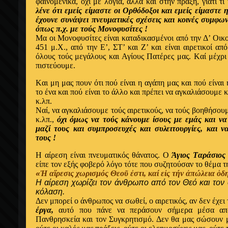
φαινομενικά, όχι με λόγια, αλλά και στην πράξη, γιατί τ
λένε ότι εμείς είμαστε οι Ορθόδοξοι και εμείς είμαστε
έχουνε συνάψει πνευματικές σχέσεις και κοινές συμφων
όπως π.χ. με τούς Mονοφυσίτες !
Mα οι Mονοφυσίτες είναι καταδικασμένοι από την Δ’ Oικο
451 μ.Χ., από την Ε’, ΣΤ’ και Ζ’ και είναι αιρετικοί απ
όλους τούς μεγάλους και Αγίους Πατέρες μας. Kαί μέχρ
πιστεύουμε.
Kαι μη μας πουν ότι πού είναι η αγάπη μας και πού είναι 
το ένα και πού είναι το άλλο και πρέπει να αγκαλιάσουμε 
κ.λπ.
Nαί, να αγκαλιάσουμε τούς αιρετικούς, να τούς βοηθήσου
κ.λπ.,
όχι όμως να τούς κάνουμε ίσους με εμάς και να
μαζί τους και συμπροσευχές και συλειτουργίες, και ν
τους !
Η αίρεση είναι πνευματικός θάνατος. Ο
Άγιος Tαράσιος
είπε τον εξής φοβερό λόγο τότε που συζητούσαν το θέμα τ
«
Ἡ αἵρεσις χωρισμός Θεοῦ ἐστι, καί εἰς τήν ἀπώλεια ὁδη
Η αίρεση χωρίζει τον άνθρωπο από τον Θεό και τον 
κόλαση.
Δεν μπορεί ο άνθρωπος να σωθεί, ο αιρετικός, αν δεν έχει
έργα,
αυτό που πάνε να περάσουν σήμερα μέσα από
Πανθρησκεία και τον Συγκρητισμό. Δεν θα μας σώσουν μ