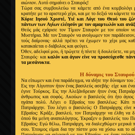
αιώνιον. Αυτό σημαίνει ο Σταυρός!
Τώρα σας συμβουλεύω να κάμετε από ένα κομβολόγι μι
κρατήτε με το αριστερό χέρι, και με το δεξιό να κάμνετε τ
Κύριε Ιησού Χριστέ, Υιέ και Λόγε του Θεού του ζώ
πάντων των Αγίων ελέησόν με τον αμαρτωλόν και ανάξ
Θεός μάς εχάρισε τον Τίμιον Σταυρόν με τον οποίον ν
Μυστήρια. Με τον Σταυρόν να ανοίγωμεν τον παράδεισον
τούς δαίμονας· αλλά πρέπει να έχωμεν το χέρι μας καθ
κατακαίεται ο διάβολος και φεύγει.
Όθεν, αδελφοί μου, ή τρώγετε ή πίνετε ή δουλεύετε, να μη
Σταυρός· και
καλόν και άγιον είνε να προσεύχεσθε πάντ
τα μεσάνυκτα
.
Η δύναμις του Σταυρού
Να είπωμεν και ένα παράδειγμα, να ιδήτε την δύναμιν του
Εις την Αίγυπτον ήτον ένας βασιλεύς ασεβής· είχε και ένα
έγινε Τούρκος. Εις την Αλεξάνδρειαν ήτον ένας Πατριάρ
άνθρωπος και σοφός. Ακούων ο βασιλεύς ότι ήτο άγιος
ηγάπα πολύ. Λέγει ο Εβραίος του βασιλέως: Κάτι π
Πατριάρχην. Του λέγει ο βασιλεύς: Ο Πατριάρχης είνε 
Εβραίος: Κράξε, βασιλεύ, τον Πατριάρχην να έλθη να δ
όπού θα μείνη αναπολόγητος. Έκραξεν ο βασιλεύς του Πα
Εβραίος: Εγώ θέλω, Πατριάρχη, να διαλεχθώμεν μερικά π
σου. Έτοιμος είμαι δια την πίστιν μου να χύσω και το 
Πατριάρχης να φιλονική με τον Εβραίον, με έναν τρόπον 