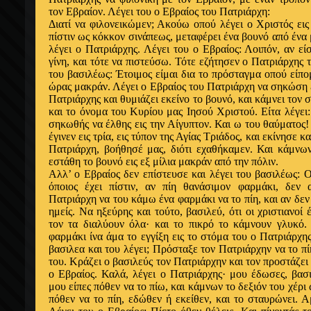
τον Εβραίον. Λέγει του ο Εβραίος του Πατριάρχη:
Διατί να φιλονεικώμεν; Ακούω οπού λέγει ο Χριστός εις 
πίστιν ως κόκκον σινάπεως, μεταφέρει ένα βουνό από ένα 
λέγει ο Πατριάρχης. Λέγει του ο Εβραίος: Λοιπόν, αν εί
γίνη, και τότε να πιστεύσω. Τότε εζήτησεν ο Πατριάρχης τ
του βασιλέως: Έτοιμος είμαι δια το πρόσταγμα οπού είπο
ώρας μακράν. Λέγει ο Εβραίος του Πατριάρχη να σηκώση ε
Πατριάρχης και θυμιάζει εκείνο το βουνό, και κάμνει τον 
και το όνομα του Κυρίου μας Ιησού Χριστού. Είτα λέγει:
σηκωθής να έλθης εις την Αίγυπτον. Και ω του θαύματος
έγινεν εις τρία, εις τύπον της Αγίας Τριάδος, και εκίνησε 
Πατριάρχη, βοήθησέ μας, διότι εχαθήκαμεν. Και κάμνων
εστάθη το βουνό εις εξ μίλια μακράν από την πόλιν.
Αλλ’ ο Εβραίος δεν επίστευσε και λέγει του βασιλέως: Ο
όποιος έχει πίστιν, αν πίη θανάσιμον φαρμάκι, δεν 
Πατριάρχη να του κάμω ένα φαρμάκι να το πίη, και αν δε
ημείς. Να ηξεύρης και τούτο, βασιλεύ, ότι οι χριστιανοί
τον τα διαλύουν όλα· και το πικρό το κάμνουν γλυκό.
φαρμάκι ίνα άμα το εγγίξη εις το στόμα του ο Πατριάρχης
βασιλεα και του λέγει; Πρόσταξε τον Πατριάρχην να το π
του. Κράζει ο βασιλεύς τον Πατριάρχην και τον προστάζει
ο Εβραίος. Καλά, λέγει ο Πατριάρχης· μου έδωσες, βασι
μου είπες πόθεν να το πίω, και κάμνων το δεξιόν του χέρι
πόθεν να το πίη, εδώθεν ή εκείθεν, και το σταυρώνει. Α