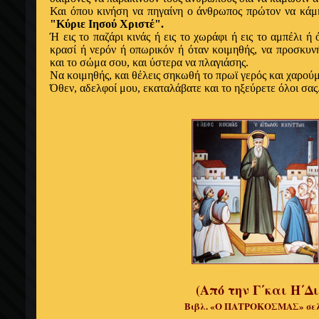
Και όπου κινήση να πηγαίνη ο άνθρωπος πρώτον να κάμη
"Κύριε Ιησού Χριστέ".
Ή εις το παζάρι κινάς ή εις το χωράφι ή εις το αμπέλι ή
κρασί ή νερόν ή οπωρικόν ή όταν κοιμηθής, να προσκυν
και το σώμα σου, και ύστερα να πλαγιάσης.
Να κοιμηθής, και θέλεις σηκωθή το πρωϊ γερός και χαρούμ
Όθεν, αδελφοί μου, εκαταλάβατε και το ηξεύρετε όλοι σας
(Από την Γ΄και Η΄Δ
Βιβλ. «Ο ΠΑΤΡΟΚΟΣΜΑΣ» σελ. 