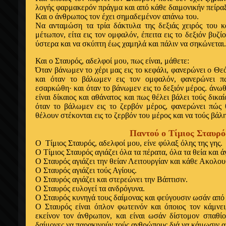
λογής φαρμακερόν πράγμα και από κάθε δαιμονικήν πείραξ
Και ο άνθρωπος τον έχει σημαδεμένον απάνω του.
Να ανταμώση τα τρία δάκτυλα της δεξιάς χειρός του κ
μέτωπον, είτα εις τον ομφαλόν, έπειτα εις το δεξιόν βυζίο
ύστερα και να σκύπτη έως χαμηλά και πάλιν να σηκώνεται.
Και ο Σταυρός, αδελφοί μου, πως είναι, μάθετε:
Όταν βάνωμεν το χέρι μας εις το κεφάλι, φανερώνει ο Θεό
και όταν το βάλωμεν εις τον ομφαλόν, φανερώνει π
εσαρκώθη· και όταν το βάνωμεν εις το δεξιόν μέρος. άνω
είναι δίκαιος και αθάνατος και πως θέλει βάλει τούς δικαί
όταν το βάλωμεν εις το ζερβόν μέρος, φανερώνει πώς θ
θέλουν στέκονται εις το ζερβόν του μέρος και να τούς βάλη
Παντού ο Τίμιος Σταυρό
Ο Τίμιος Σταυρός, αδελφοί μου, είνε φύλαξ όλης της γης.
Ο Τίμιος Σταυρός αγιάζει όλα τα πέρατα, όλα τα θεία και 
Ο Σταυρός αγιάζει την θείαν Λειτουργίαν και κάθε Ακολου
Ο Σταυρός αγιάζει τούς Αγίους.
Ο Σταυρός αγιάζει και στερεώνει την Βάπτισιν.
Ο Σταυρός ευλογεί τα ανδρόγυνα.
Ο Σταυρός κυνηγά τους δαίμονας και φεύγουσιν ωσάν από
Ο Σταυρός είναι όπλον φωτεινόν και όποιος τον κάμνει,
εκείνον τον άνθρωπον, και είναι ωσάν δίστομον σπαθίο
δαίμονες να παρακινούν τούς ανθρώπους διά να κάμωσιν 