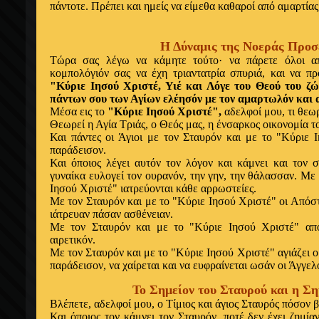
πάντοτε. Πρέπει και ημείς να είμεθα καθαροί από αμαρτίας,
Η Δύναμις της Νοεράς Προσ
Τώρα σας λέγω να κάμητε τούτο· να πάρετε όλοι απ
κομπολόγιόν σας να έχη τριαντατρία σπυριά, και να πρ
"Κύριε Ιησού Χριστέ, Υιέ και Λόγε του Θεού του ζώ
πάντων σου των Αγίων ελέησόν με τον αμαρτωλόν και α
Μέσα εις το
"Κύριε Ιησού Χριστέ",
αδελφοί μου, τι θεωρ
Θεωρεί η Αγία Τριάς, ο Θεός μας, η ένσαρκος οικονομία τ
Και πάντες οι Άγιοι με τον Σταυρόν και με το
"Κύριε 
παράδεισον.
Και όποιος λέγει αυτόν τον λόγον και κάμνει και τον 
γυναίκα ευλογεί τον ουρανόν, την γην, την θάλασσαν. Με
Ιησού Χριστέ"
ιατρεύονται κάθε αρρωστείες.
Με τον Σταυρόν και με το
"Κύριε Ιησού Χριστέ"
οι Απόστ
ιάτρευαν πάσαν ασθένειαν.
Με τον Σταυρόν και με το
"Κύριε Ιησού Χριστέ"
απο
αιρετικόν.
Με τον Σταυρόν και με το
"Κύριε Ιησού Χριστέ"
αγιάζει ο
παράδεισον, να χαίρεται και να ευφραίνεται ωσάν οι Άγγελο
Το Σημείον του Σταυρού και η Σ
Βλέπετε, αδελφοί μου, ο Τίμιος και άγιος Σταυρός πόσον 
Και όποιος τον κάμνει τον Σταυρόν, ποτέ δεν έχει ζημία