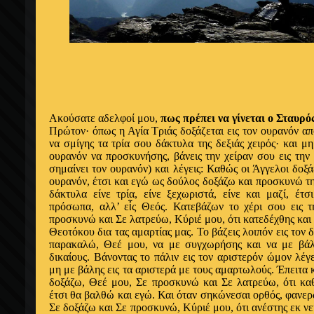
Ακούσατε αδελφοί μου,
πως πρέπει να γίνεται ο Σταυρός
Πρώτον· όπως η Αγία Τριάς δοξάζεται εις τον ουρανόν απ
να σμίγης τα τρία σου δάκτυλα της δεξιάς χειρός· και μ
ουρανόν να προσκυνήσης, βάνεις την χείραν σου εις την
σημαίνει τον ουρανόν) και λέγεις: Καθώς οι Άγγελοι δοξά
ουρανόν, έτσι και εγώ ως δούλος δοξάζω και προσκυνώ τη
δάκτυλα είνε τρία, είνε ξεχωριστά, είνε και μαζί, έτσ
πρόσωπα, αλλ’ ε
ἷ
ς Θεός. Κατεβάζων το χέρι σου εις τ
προσκυνώ και Σε λατρεύω, Κύριέ μου, ότι κατεδέχθης και 
Θεοτόκου δια τας αμαρτίας μας. Το βάζεις λοιπόν εις τον 
παρακαλώ, Θεέ μου, να με συγχωρήσης και να με βάλη
δικαίους. Βάνοντας το πάλιν εις τον αριστερόν ώμον λέγ
μη με βάλης εις τα αριστερά με τους αμαρτωλούς. Έπειτα κ
δοξάζω, Θεέ μου, Σε προσκυνώ και Σε λατρεύω, ότι καθ
έτσι θα βαλθώ και εγώ. Και όταν σηκώνεσαι ορθός, φανερώ
Σε δοξάζω και Σε προσκυνώ, Κύριέ μου, ότι ανέστης εκ ν