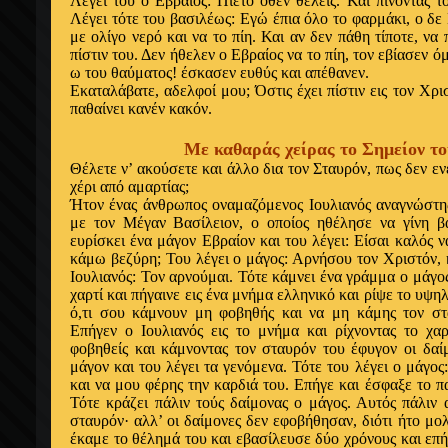
Λέγει του ο Εβραίος: Πίετο όθεν θέλεις. Και πίνοντάς τ
Λέγει τότε του βασιλέως: Εγώ έπια όλο το φαρμάκι, ο δε
με ολίγο νερό και να το πίη. Και αν δεν πάθη τίποτε, να 
πίστιν του. Δεν ήθελεν ο Εβραίος να το πίη, τον εβίασεν όμ
ω του θαύματος! έσκασεν ευθύς και απέθανεν.
Εκαταλάβατε, αδελφοί μου; Όστις έχει πίστιν εις τον Χρι
παθαίνει κανέν κακόν.
Με καθαράς χείρας το Σημείον τ
Θέλετε ν’ ακούσετε και άλλο δια τον Σταυρόν, πως δεν εν
χέρι από αμαρτίας;
Ήτον ένας άνθρωπος οναμαζόμενος Ιουλιανός αναγνώστη
με τον Μέγαν Βασίλειον, ο οποίος ηθέλησε να γίνη βα
ευρίσκει ένα μάγον Εβραίον και του λέγει: Είσαι καλός 
κάμω βεζύρη; Του λέγει ο μάγος: Αρνήσου τον Χριστόν, 
Ιουλιανός: Τον αρνούμαι. Τότε κάμνει ένα γράμμα ο μάγος
χαρτί και πήγαινε εις ένα μνήμα ελληνικό και ρίψε το υψη
ό,τι σου κάμνουν μη φοβηθής και να μη κάμης τον στ
Επήγεν ο Ιουλιανός εις το μνήμα και ρίχνοντας το χαρ
φοβηθείς και κάμνοντας τον σταυρόν του έφυγον οι δαίμ
μάγον και του λέγει τα γενόμενα. Τότε του λέγει ο μάγος
και να μου φέρης την καρδιά του. Επήγε και έσφαξε το πα
Τότε κράζει πάλιν τούς δαίμονας ο μάγος. Αυτός πάλιν
σταυρόν· αλλ’ οι δαίμονες δεν εφοβήθησαν, διότι ήτο μο
έκαμε το θέλημά του και εβασίλευσε δύο χρόνους και επήγ