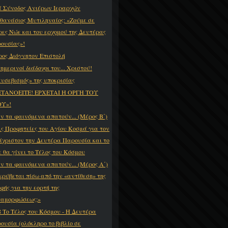
ά Σύνοδος Ανιέρων Ιεραρχών
Αθανάσιος Μυτιληναίος: «Ζούμε σε
ρες Νώε και του ερχομού της Δευτέρας
ουσίας»!
ρος Διόγνητον Επιστολή
ημερινοί διάδοχοι του... Χριστού!
ευσεβισμός» της υποκρισίας
ΤΑΝΟΕΙΤΕ! ΕΡΧΕΤΑΙ Η ΟΡΓΗ ΤΟΥ
Υ»!
ν τα φαινόμενα απατούν... (Μέρος Β΄)
ις Προφητείες του Αγίου Κοσμά για τον
ίχριστον την Δευτέρα Παρουσία και το
ε θα γίνει το Τέλος του Κόσμου
ν τα φαινόμενα απατούν... (Μέρος Α΄)
 κρύβεται πίσω από την «αντίθεση» της
φής για την εορτή της
αμορφώσεως;»
8 Το Τέλος του Κόσμου - Η Δευτέρα
ουσία (ολόκληρο το βιβλίο σε