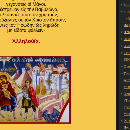
γεγονότες οἱ Μάγοι,
Ιερ
έστρεψαν εἰς τὴν Βαβυλῶνα,
π. 
τελέσαντές σου τὸν χρησμόν,
ημέ
ρύξαντές σε τὸν Χριστὸν ἅπασιν,
Παρ
ντες τὸν Ἡρώδην ὡς ληρώδη,
μὴ εἰδότα ψάλλειν·
Η π
Οι σ
Ἀλληλούϊα.
Ο «
«ΜΕ
ΘΕΟ
Ότα
Τρε
Αντ
πότ
Ότα
«Τί
Γρα
Μετ
201
Παρ