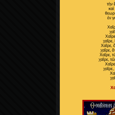
τὴν 
καὶ
θεωρ
ἐν γ
Χαῖρ
χα
Χαῖρ
χαῖρε,
Χαῖρε, 
χαῖρε, ὅ
Χαῖρε, 
χαῖρε, τ
Χαῖρε
χαῖρε,
Χα
χα
Χ