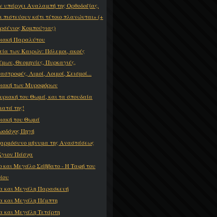
ν υπάρχει Αναλαμπή της Ορθοδοξίας.
ι πιστεύουν κάτι τέτοιο πλανώνται» (+
Αρσένιος Κομπούγιας)
ιακή Παραλύτου
εία των Καιρών: Πόλεμοι, ακοές
έμων, Θεομηνίες, Πυρκαγιές,
αστροφές, Λιμοί, Λοιμοί, Σεισμοί...
ιακή των Μυροφόρων
υριακή του Θωμά, και τα σπουδαία
ματά της!
ιακή του Θωμά
ωοδόχος Πηγή
χαρμόσυνο μήνυμα της Αναστάσεως
Άγιον Πάσχα
ο και Μεγάλο Σάββατο - Η Ταφή του
ίου
α και Μεγάλη Παρασκευή
α και Μεγάλη Πέμπτη
α και Μεγάλη Τετάρτη