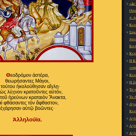
«Δε
Όσο
π. 
Κυρ
Σημ
πολ
Κατ
Κυρ
Η Κ
νοή
Θ
Κυρ
εοδρόμον ἀστέρα,
θεωρήσαντες Μάγοι,
Η Ζ
 τούτου ἠκολούθησαν αἴγλῃ·
Το 
 ὡς λύχνον κρατοῦντες αὐτόν,
Το 
ὐτοῦ ἠρεύνων κραταιὸν Ἄνακτα,
αὶ φθάσαντες τὸν ἄφθαστον,
Άγι
ἐχάρησαν αὐτῷ βοῶντες·
Κυρ
Αγί
Ἀλληλούϊα.
Αγί
Αγί