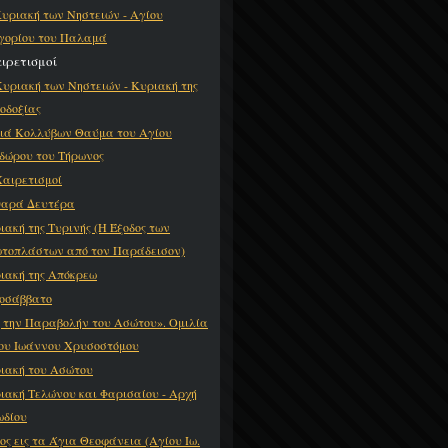
Κυριακή των Νηστειών - Αγίου
γορίου του Παλαμά
αιρετισμοί
Κυριακή των Νηστειών - Κυριακή της
οδοξίας
διά Κολλύβων Θαύμα του Αγίου
δώρου του Τήρωνος
Χαιρετισμοί
αρά Δευτέρα
ιακή της Τυρινής (Η Έξοδος των
τοπλάστων από τον Παράδεισον)
ιακή της Απόκρεω
οσάββατο
ς την Παραβολήν του Ασώτου». Ομιλία
ου Ιωάννου Χρυσοστόμου
ιακή του Ασώτου
ιακή Τελώνου και Φαρισαίου - Αρχή
ωδίου
ος εις τα Άγια Θεοφάνεια (Αγίου Ιω.