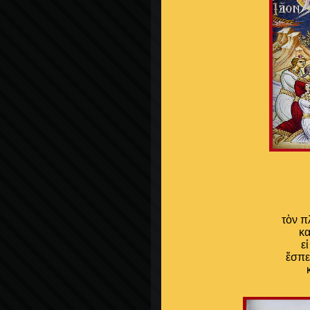
τὸν π
κα
ε
ἔσπε