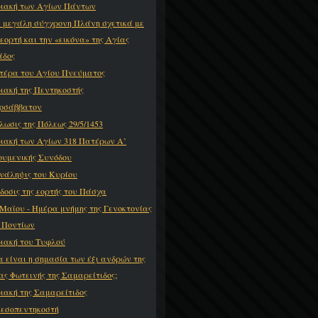
ιακή των Αγίων Πάντων
 μεγάλη σύγχρονη Πλάνη σχετικά με
 εορτή και την «εικόνα» της Αγίας
άδος
τέρα του Αγίου Πνεύματος
ιακή της Πεντηκοστής
οσάββατον
λωσις της Πόλεως 29/5/1453
ιακή των Αγίων 318 Πατέρων Α’
ουμενικής Συνόδου
νάληψις του Κυρίου
δοσις της εορτής του Πάσχα
 Μαϊου - Ημέρα μνήμης της Γενοκτονίας
 Ποντίων
ιακή του Τυφλού
α είναι η σημασία των έξι ανδρών της
ας Φωτεινής της Σαμαρείτιδος;
ιακή της Σαμαρείτιδος
εσοπεντηκοστή