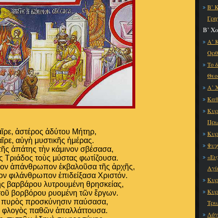
Β’ 
Γρη
Β’ Χ
Α’ 
Ορθ
Το 
Θεο
Α’ 
Καθ
Κυρ
Πρω
ῖρε, ἀστέρος ἀδύτου Μήτηρ,
Κυρ
αῖρε, αὐγὴ μυστικῆς ἡμέρας.
Ψυχ
τῆς ἀπάτης τὴν κάμινον σβέσασα,
«Ει
ῆς Τριάδος τοὺς μύστας φωτίζουσα.
νον ἀπάνθρωπον ἐκβαλοῦσα τῆς ἀρχῆς,
Αγί
ιον φιλάνθρωπον ἐπιδείξασα Χριστόν.
Κυρ
τῆς βαρβάρου λυτρουμένη θρησκείας,
Κυρ
 τοῦ βορβόρου ρυομένη τῶν ἔργων.
 πυρὸς προσκύνησιν παύσασα,
Τρι
, φλογὸς παθῶν ἀπαλλάττουσα.
Λόγ