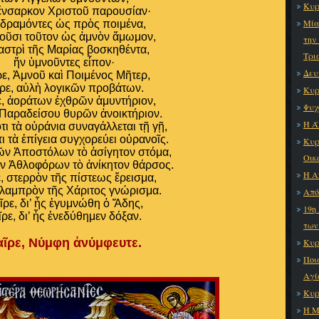
Κυρ
ἔνσαρκον Χριστοῦ παρουσίαν·
Μία
 δραμόντες ὡς πρὸς ποιμένα,
οῦσι τοῦτον ὡς ἀμνὸν ἄμωμον,
την
αστρὶ τῆς Μαρίας βοσκηθέντα,
Τρι
ἥν ὑμνοῦντες εἶπον·
Δευ
ε, Ἀμνοῦ καὶ Ποιμένος Μῆτερ,
ῖρε, αὐλὴ λογικῶν προβάτων.
Κυρ
ε, ἀοράτων ἐχθρῶν ἀμυντήριον,
Ψυχ
 Παραδείσου θυρῶν ἀνοικτήριον.
Η Ά
ὅτι τὰ οὐράνια συναγάλλεται τῇ γῇ,
τι τὰ ἐπίγεια συγχορεύει οὐρανοῖς.
Κυρ
τῶν Ἀποστόλων τὸ ἀσίγητον στόμα,
Οικ
ῶν Ἀθλοφόρων τὸ ἀνίκητον θάρσος.
Η Α
, στερρὸν τῆς πίστεως ἔρεισμα,
 λαμπρὸν τῆς Χάριτος γνώρισμα.
Από
ῖρε, δι’ ἧς ἐγυμνώθη ὁ Ἅδης,
19η
ῖρε, δι’ ἧς ἐνεδύθημεν δόξαν.
των
αῖρε, Νύμφη ἀνύμφευτε.
Κυρ
Ποι
Αγί
Κυρ
Η Μ