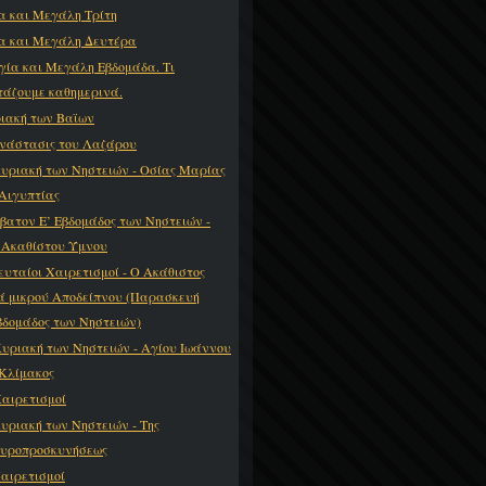
α και Μεγάλη Τρίτη
α και Μεγάλη Δευτέρα
γία και Μεγάλη Εβδομάδα. Τι
τάζουμε καθημερινά.
ιακή των Βαϊων
νάστασις του Λαζάρου
Κυριακή των Νηστειών - Οσίας Μαρίας
 Αιγυπτίας
βατον Ε’ Εβδομάδος των Νηστειών -
 Ακαθίστου Ύμνου
ευταίοι Χαιρετισμοί - Ο Ακάθιστος
ά μικρού Αποδείπνου (Παρασκευή
βδομάδος των Νηστειών)
Κυριακή των Νηστειών - Αγίου Ιωάννου
 Κλίμακος
Χαιρετισμοί
Κυριακή των Νηστειών - Της
υροπροσκυνήσεως
Χαιρετισμοί