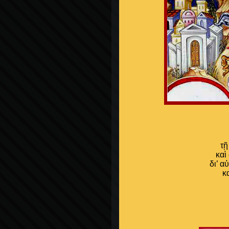
τῇ
καὶ
δι’ α
κ