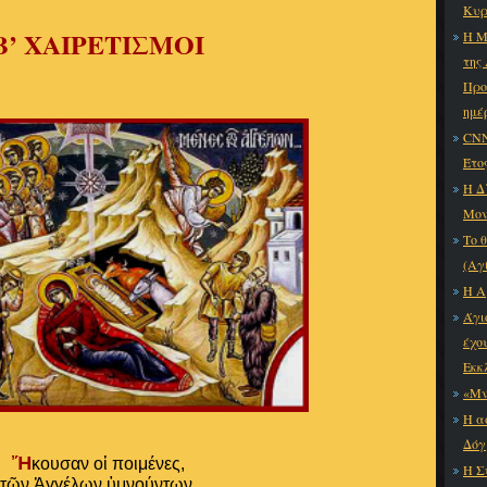
Κυρ
Β’ ΧΑΙΡΕΤΙΣΜΟΙ
Η Μ
της
Προ
ημέ
CNN
Έτο
Η Δ
Μον
Το 
(Αγ
Η Α
Άγι
έχο
Εκκ
«Μν
Η α
Δόγ
Ἤ
κουσαν oἱ ποιμένες,
Η Σ
τῶν Ἀγγέλων ὑμνούντων,