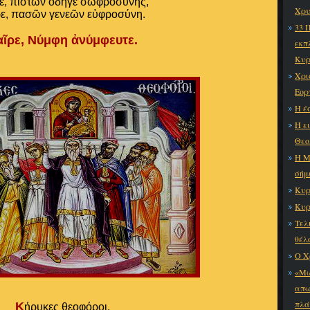
ε, πιστῶν ὁδηγὲ σωφροσύνης,
Χρυ
ρε, πασῶν γενεῶν εὐφροσύνη.
33 
αῖρε, Νύμφη ἀνύμφευτε.
εκπ
Κυρ
Χρι
Εορ
Η έ
Η ε
Θεο
Η Μ
σήμ
Κυρ
Κυρ
Τελ
θέλ
Ο Χ
«Μω
απω
πλά
Κ
ήρυκες θεοφόροι,