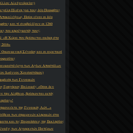
ίλλου Αλεξανδρείας)
εγάλη Πλάνη για τους δύο Προφήτες
 Αποκαλύψεως. Ποίοι είναι οι δύο
φήτες και τί συμβολίζουν οι 1260
ρες του κηρύγματός τους;
: «Η Χώρα που βρίσκεται ακόμη στο
ς 2016»
΄ Οικουμενική Σύνοδος και οι αιρετικοί
οφυσίτες
θαυμαστό έργο των Αγίων Αποστόλων
ίου Ιωάννου Χρυσοστόμου)
μφίεση των Γυναικών
ος Γρηγόριος Παλαμάς: «Όσοι δεν
υν την Αλήθεια, βρίσκονται εκτός
λησίας»!
ημονεύετε της Γυναικός Λώτ...»
σέβεια των σημερινών κληρικών στα
ματα και τις Παραδόσεις της Εκκλησίας
ύναξις των Αγιορειτών Πατέρων