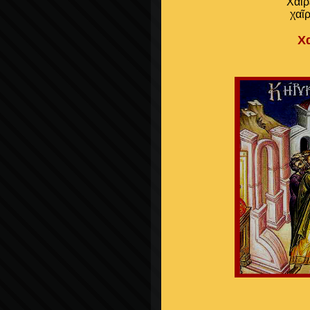
Χαῖρ
χαῖ
Χ