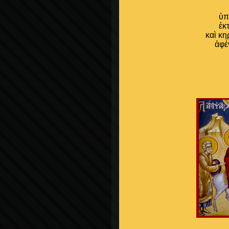
ὑπ
ἐκ
καὶ κη
ἀφέ