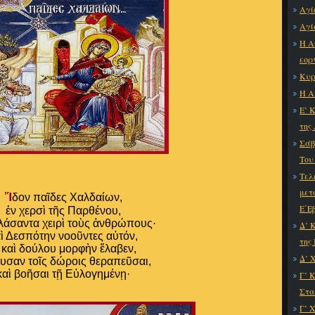
Αγί
Αγί
Η Α
εορ
Κυρ
Η Α
Ε’ 
της
Σάβ
Του
Τελ
μετ
Ἴ
δον παῖδες Χαλδαίων,
Ε΄Ε
ἐν χερσὶ τῆς Παρθένου,
λάσαντα χειρὶ τοὺς ἀνθρώπους·
Δ’ 
ὶ Δεσπότην νοοῦντες αὐτόν,
της
ἰ καὶ δούλου μορφὴν ἔλαβεν,
Δ’ 
υσαν τοῖς δώροις θεραπεῦσαι,
καὶ βοῆσαι τῇ Εὐλογημένῃ·
Γ’ 
Στα
Γ’ 