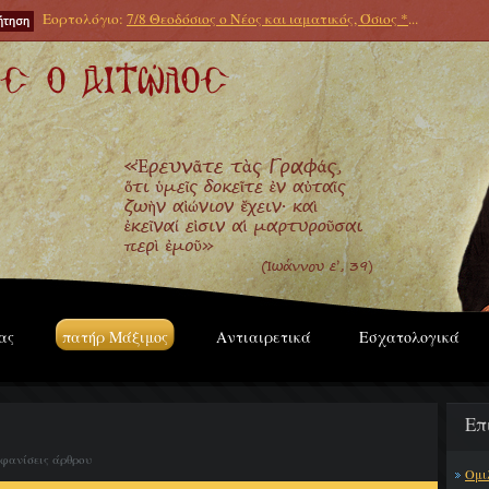
Εορτολόγιο:
7/8 Θεοδόσιος ο Νέος και ιαματικός, Όσιος *
...
ας
πατήρ Μάξιμος
Αντιαιρετικά
Εσχατολογικά
Επ
μφανίσεις άρθρου
Ομι