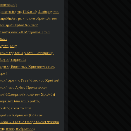
σοστόμου)
Προφητείες της Παλαιάς Διαθήκης που
ληρώθησαν με την ενανθρώπιση του
ίου ημών Ιησού Χριστού
στούγεννα: «Η Μητρόπολις των
τών»
σχατη μάχη
ικόνα της του Χριστού Γεννήσεως.
λογική ερμηνεία
εγάλη Εορτή των Χριστουγέννων,
ερα!
ιακή προ της Γεννήσεως του Χριστού
ιακή των Αγίων Προπατόρων
ικά θέλουμε κάτι από τον Χριστό ή
ουμε τον ίδιο τον Χριστό;
ριστός είναι το παν
ραίνει Κύριος ον βούλεται
λέσαι». Γιατί ο Θεός στέλνει πνεύμα
νης στους ανθρώπους;