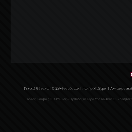
Γενικά Θέματα |
Ο Σύνδεσμός μας |
πατήρ Μάξιμος |
Αντιαιρετικά
Άγιος Κοσμάς Ο Αιτωλός - Ορθόδοξος Ιεραποστολικός Σύνδεσμος