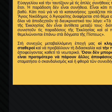
Εὐαγγελίου καὶ τὴν ταυτίζουν μὲ τὶς ἁπλὲς συνήθειες
ἔτσι. Ἡ παράδοση δὲν εἶναι συνήθεια. Εἶναι κάτι 
βαθύ. Κάτι ποὺ γιὰ νὰ τὸ κατανοήσεις χρειάζεται π
Ἅγιος Νικόδημος ὁ Ἁγιορείτης ἀναφέρεται στὸ θέμα α
ὅλοι νὰ ἀποδεχτοῦν τὸ διευκρινιστικό του λόγο: «Τὰ
τῆς Ἐκκλησίας δὲν εἶναι ἀντίθετα μεταξύ τους· δι
συνιστοῦν τὶς παραδόσεις τῆς Ἐκκλησίας καὶ οἱ 
θεμελιώνονται ἐπάνω στὰ δόγματα τῆς Πίστεως».
Στὴ συνεχῶς μεταβαλλόμενη ἐποχή μας
οἱ κλη
σταθεροὶ
καὶ νὰ προβάλλουν τὴ διδασκαλία καὶ
τὴν 
ἀποφεύγοντας καθετὶ τὸ νεωτερικό.
Ὅσοι δὲν μποροῦ
εἶναι προτιμότερο νὰ πάρουν ἄλλες ἀποφάσεις
σταματήσει ὁ σκανδαλισμὸς καὶ ἡ φθορὰ τῶν συνειδ