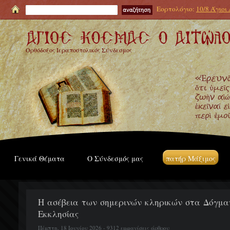
Εορτολόγιο:
10/8 Άγιοι
Ορθόδοξος Ιεραποστολικός Σύνδεσμος
Γενικά Θέματα
Ο Σύνδεσμός μας
πατήρ Μάξιμος
Η ασέβεια των σημερινών κληρικών στα Δόγματ
Εκκλησίας
Πέμπτη, 18 Ιουνίου 2026 - 9312 εμφανίσεις άρθρου