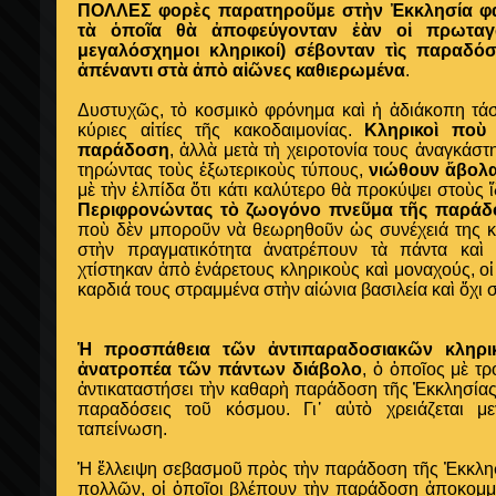
ΠΟΛΛΕΣ φορὲς παρατηροῦμε στὴν Ἐκκλησία φα
τὰ ὁποῖα θὰ ἀποφεύγονταν ἐὰν οἱ πρωταγ
μεγαλόσχημοι κληρικοί) σέβονταν τὶς παραδόσε
ἀπέναντι στὰ ἀπὸ αἰῶνες καθιερωμένα
.
Δυστυχῶς, τὸ κοσμικὸ φρόνημα καὶ ἡ ἀδιάκοπη τάσ
κύριες αἰτίες τῆς κακοδαιμονίας.
Κληρικοὶ ποὺ
παράδοση
, ἀλλὰ μετὰ τὴ χειροτονία τους ἀναγκάσ
τηρώντας τοὺς ἐξωτερικοὺς τύπους,
νιώθουν ἄβολα
μὲ τὴν ἐλπίδα ὅτι κάτι καλύτερο θὰ προκύψει στοὺς ἴ
Περιφρονώντας τὸ ζωογόνο πνεῦμα τῆς παράδ
ποὺ δὲν μποροῦν νὰ θεωρηθοῦν ὡς συνέχειά της κ
στὴν πραγματικότητα ἀνατρέπουν τὰ πάντα καὶ 
χτίστηκαν ἀπὸ ἐνάρετους κληρικοὺς καὶ μοναχούς, οἱ 
καρδιά τους στραμμένα στὴν αἰώνια βασιλεία καὶ ὄχι
Ἡ προσπάθεια τῶν ἀντιπαραδοσιακῶν κληρι
ἀνατροπέα τῶν πάντων διάβολο
, ὁ ὁποῖος μὲ τ
ἀντικαταστήσει τὴν καθαρὴ παράδοση τῆς Ἐκκλησίας
παραδόσεις τοῦ κόσμου. Γι᾽ αὐτὸ χρειάζεται μ
ταπείνωση.
Ἡ ἔλλειψη σεβασμοῦ πρὸς τὴν παράδοση τῆς Ἐκκλησί
πολλῶν, οἱ ὁποῖοι βλέπουν τὴν παράδοση ἀποκομμ