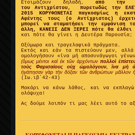
Ετοιμάζουν δηλαδή,
από την μ
του Αντιχρίστου, πυρετωδώς την ΕΛΕ
2015 ΚΟΡΥΦΩΝΕΤΑΙ παγκοσμίως η εκσ
Αφέντης τους (ο Αντίχριστος) έρχε
μπορεί να σταματήσει την εμφάνιση τ
άλλη, ΚΑΝΕΙΣ ΔΕΝ ΞΕΡΕΙ πότε θα έλθει 
και πότε θα γίνει η Δευτέρα Παρουσία;
Οξύμωρα και τραγελαφικά πράγματα.
Εκτός και εάν τα πιστεύουν μεν, αλλά
ομολογήσουν «ίνα μή αποσυνάγωγοι γένω
(ὅμως μέντοι καὶ ἐκ τῶν ἀρχόντων
πολλοὶ ἐπίστε
τοὺς Φαρισαίους οὐχ ὡμολόγουν, ἵνα μὴ ἀ
ἠγάπησαν γὰρ τὴν δόξαν τῶν ἀνθρώπων μᾶλλον ἤ
(Ιω.ιβ΄42-43)
Μακάρι να κάνω λάθος, και να εκπλαγώ
ολόψυχα!
Ας δούμε λοιπόν τι μας λέει αυτό το α