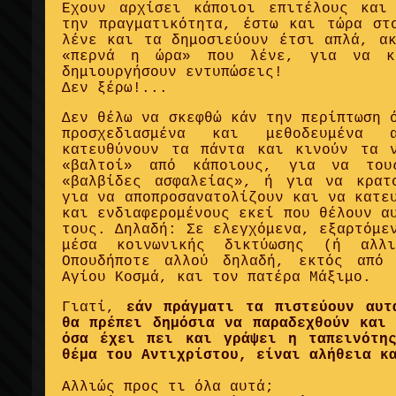
Εχουν αρχίσει κάποιοι επιτέλους και
την πραγματικότητα, έστω και τώρα στ
λένε και τα δημοσιεύουν έτσι απλά, ακ
«περνά η ώρα» που λένε, για να κ
δημιουργήσουν εντυπώσεις!
Δεν ξέρω!...
Δεν θέλω να σκεφθώ κάν την περίπτωση 
προσχεδιασμένα και μεθοδευμένα 
κατευθύνουν τα πάντα και κινούν τα 
«βαλτοί» από κάποιους, για να του
«βαλβίδες ασφαλείας», ή για να κρατ
για να αποπροσανατολίζουν και να κατε
και ενδιαφερομένους εκεί που θέλουν α
τους. Δηλαδή: Σε ελεγχόμενα, εξαρτόμε
μέσα κοινωνικής δικτύωσης (ή αλλι
Οπουδήποτε αλλού δηλαδή, εκτός από 
Αγίου Κοσμά, και τον πατέρα Μάξιμο.
Γιατί,
εάν πράγματι τα πιστεύουν αυτ
θα πρέπει δημόσια να παραδεχθούν και 
όσα έχει πει και γράψει η ταπεινότη
θέμα του Αντιχρίστου, είναι αλήθεια κ
Αλλιώς προς τι όλα αυτά;