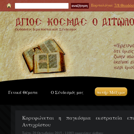
Εορτολόγιο:
7/8 Θεοδόσι
Ορθόδοξος Ιεραποστολικός Σύνδεσμος
Γενικά Θέματα
Ο Σύνδεσμός μας
πατήρ Μάξιμος
Κορυφώνεται η παγκόσμια εκστρατεία επι
Αντιχρίστου
Τρίτη, 20 Οκτωβρίου 2015 - 11003 εμφανίσεις άρθρου