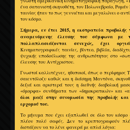
γνωστή αμερικανική κινηματογραφική παραγωγή, «Τ
ένα σατανιστή σκηνοθέτη, τον Πολωνεβραίο, Ρομάν 
ταινίας ήταν το πως γεννιέται και μεγαλώνει ο αντ
τον κόσμο.
Σήμερα, εν έτει 2015, η εκστρατεία προβολής 
αναμενόμενης έλευσης του σύμφωνα με τ
πολλαπλασιάζονται συνεχώς, έχει οργ
Κινηματογραφικές ταινίες, βίντεο, βιβλία, διαδίχ
ψυχικής υποδούλωσης της ανθρωπότητας στο «σωτ
έλευσης του Αντίχριστου.
Γνωστοί καλλιτέχνες, ηθοποιοί, όπως ο περίφημος
σαιεντόλοζυ καθώς και η διάσημη Μαντόνα, σκηνοθ
δεξιά και αριστερά τους η διεθνής διαβολική μα
«όμορφα» συνθήματα των «δημοκρατικών» και «α
όλοι μαζί στην συνομωσία της προβολής και
ερχομού του.
Το μήνυμα που έχει εξαπλωθεί σε όλο τον κόσμο 
πλέον πολύ σαφές. Δεν το κρυπτογραφούν πλέ
διστάζουν να το λένε φανερά με απλά λόγια: