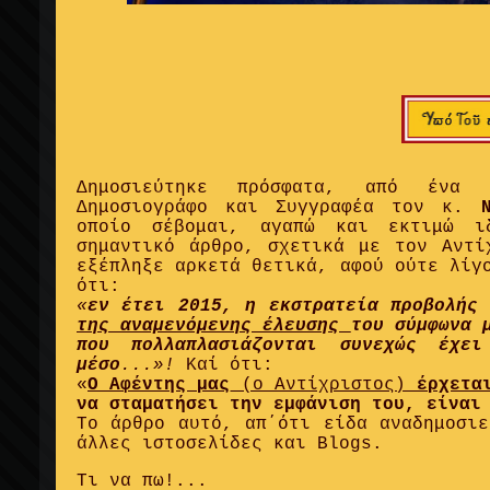
Δημοσιεύτηκε πρόσφατα, από ένα 
Δημοσιογράφο και Συγγραφέα τον κ.
οποίο σέβομαι, αγαπώ και εκτιμώ ι
σημαντικό άρθρο, σχετικά με τον Αντί
εξέπληξε αρκετά θετικά, αφού ούτε λίγ
ότι:
«
εν έτει 2015, η εκστρατεία προβολής 
της αναμενόμενης έλευσης
του σύμφωνα 
που πολλαπλασιάζονται συνεχώς έχε
μέσο
...»!
Καί ότι:
«
Ο Αφέντης μας
(ο Αντίχριστος)
έρχετα
να σταματήσει την εμφάνιση του, είναι
Το άρθρο αυτό, απ΄ότι είδα αναδημοσιε
άλλες ιστοσελίδες και Blogs.
Τι να πω!...