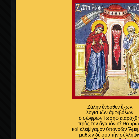
Ζάλην ἔνδοθεν ἔχων,
λογισμῶν ἀμφιβόλων,
ὁ σώφρων Ἰωσὴφ ἐταράχθ
πρὸς τὴν ἄγαμόν σὲ θεωρῶ
καὶ κλεψίγαμον ὑπονοῶν Ἄμεμ
μαθὼν δέ σου τὴν σύλληψι