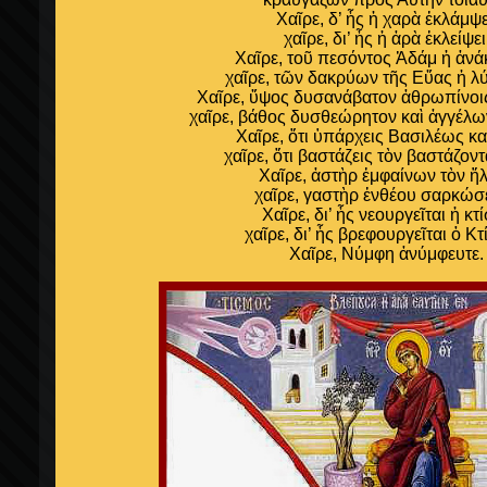
Χαῖρε, δ’ ἧς ἡ χαρὰ ἐκλάμψε
χαῖρε, δι’ ἧς ἡ ἀρὰ ἐκλείψει
Χαῖρε, τοῦ πεσόντος Ἀδάμ ἡ ἀνά
χαῖρε, τῶν δακρύων τῆς Εὔας ἡ λ
Χαῖρε, ὕψος δυσανάβατον ἀθρωπίνοις
χαῖρε, βάθος δυσθεώρητον καὶ ἀγγέλω
Χαῖρε, ὅτι ὑπάρχεις Βασιλέως κ
χαῖρε, ὅτι βαστάζεις τὸν βαστάζον
Χαῖρε, ἀστὴρ ἐμφαίνων τὸν ἥλ
χαῖρε, γαστὴρ ἐνθέου σαρκώσ
Χαῖρε, δι’ ἧς νεουργεῖται ἡ κτί
χαῖρε, δι’ ἧς βρεφουργεῖται ὁ Κτ
Χαῖρε, Νύμφη ἀνύμφευτε.