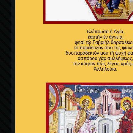
Βλέπουσα ἡ Ἁγία,
ἑαυτήν ἐν ἁγνείᾳ,
φησὶ τῷ Γαβριὴλ θαρσαλέω
τὸ παράδοξόν σου τῆς φωνῆ
δυσπαράδεκτόν μου τῇ ψυχῇ φαί
ἀσπόρου γὰρ συλλήψεως
τὴν κύησιν πὼς λέγεις κράζ
Ἀλληλούια.