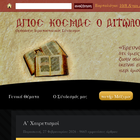
Εορτολόγιο:
10/8 Άγιοι
Ορθόδοξος Ιεραποστολικός Σύνδεσμος
Γενικά Θέματα
Ο Σύνδεσμός μας
πατήρ Μάξιμος
Α’ Χαιρετισμοί
Παρασκευή, 27 Φεβρουαρίου 2026 - 9665 εμφανίσεις άρθρου