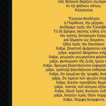
τοῖς θέλουσι θερίζειν σωτηρί
ἐν τῷ ψάλλειν οὕτως·
Ἀλληλούια.
Ἔχουσα θεοδόχον,
ἡ Παρθένος τὴν μήτραν,
ἀνέδραμε πρὸς τὴν Ἐλισάβε
Τὸ δὲ βρέφος ἐκείνης εὐθὺς ἐπ
τὸν ταύτης ἀσπασμὸν ἔχαιρ
καὶ ἅλμασιν ὡς ἄσμασιν,
ἐβόα πρὸς τὴν Θεοτόκον·
Χαῖρε, βλαστοῦ ἀμάραντου κλ
χαῖρε, καρποῦ ἀκήρατου κτῆ
Χαῖρε, γεωργὸν γεωργοῦσα φιλά
χαῖρε, φυτουργὸν τῆς ζωῆς ἠμῶν
Χαῖρε, ἄρουρα βλαστάνουσα εὐφορίαν
χαῖρε, τράπεζα βαστάζουσα εὐθηνία
Χαῖρε, ὅτι λειμῶνα τῆς τρυφῆς ἀνα
χαῖρε, ὅτι λιμένα τῶν ψυχῶν ἑτοι
Χαῖρε, δεκτὸν πρεσβείας θυμί
χαῖρε, παντός τοῦ κόσμου ἐξίλ
Χαῖρε, Θεοῦ πρὸς θνητοὺς εὐδ
χαῖρε, θνητῶν πρὸς Θεὸν παρρ
Χαῖρε, Νύμφη ἀνύμφευτε.