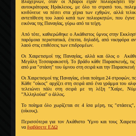
Βλαχερνών, όταν οι Άβαροι είχαν πολιορκήσει τη
αυτοκράτορας Ηράκλειος, με όλο το στρατό του, πολ
κινδύνευε να πέσει στα χέρια των εχθρών, αλλά τελι
αντεπίθεση του λαού κατά των πολιορκητών, που έγινε 
εικόνας της Παναγίας, γύρω από τα τείχη.
Από τότε, καθιερώθηκε ο Ακάθιστος ύμνος στην Εκκλησί
παρόμοια περιστατικά, έπειτα, δηλαδή, από νικηφόρα α
λαού στις επιθέσεις των επιδρομέων.
Οι Χαιρετισμοί της Παναγίας, αλλά και όλος ο Ακάθι
Μεγάλη Τεσσαρακοστή. Το βράδυ κάθε Παρασκευής, τις 
από μια "στάση" του ύμνου στη σειρά και την Παρασκευή 
Οι Χαιρετισμοί της Παναγίας, είναι ποίημα 24 στροφών, πο
Κάθε "οίκος" αρχίζει στη σειρά από ένα γράμμα του αλ
τελειώνει πάλι στη σειρά με τη λέξη "Χαίρε, Νύ
"Ἀλληλούια" ο άλλος.
Το ποίημα όλο χωρίζεται σε 4 ίσα μέρη, τις "στάσεις"
(οίκους).
Περισσότερα για τον Ακάθιστο Ύμνο και τους Χαιρετι
να
διαβάσετε ΕΔΩ