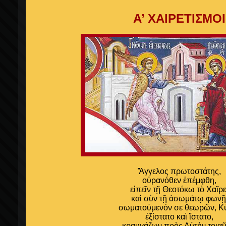
Α’ ΧΑΙΡΕΤΙΣΜΟΙ
Ἄγγελος πρωτοστάτης,
οὐρανόθεν ἐπέμφθη,
εἰπεῖν τῇ Θεοτόκω τὸ Χαῖρε
καὶ σὺν τῇ ἀσωμάτῳ φωνῇ
σωματούμενόν σε θεωρῶν, Κύ
ἐξίστατο καὶ ἵστατο,
κραυγάζων πρὸς Αὐτὴν τοιαῦ