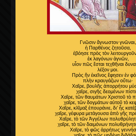
Γνῶσιν ἄγνωστον γνῶναι
ἡ Παρθένος ζητοῦσα,
ἐβόησε πρὸς τὸν λειτουργοῦν
ἐκ λαγόνων ἁγνῶν,
υἷον πῶς ἔσται τεχθῆναι δυνα
λέξον μοι.
Πρὸς ἥν ἐκεῖνος ἔφησεν ἐν φ
πλὴν κραυγάζων οὕτω·
Χαῖρε, βουλῆς ἀπορρήτου μύσ
χαῖρε, σιγῆς δεομένων πίστι
Χαῖρε, τῶν θαυμάτων Χριστοῦ τὸ π
χαῖρε, τῶν δογμάτων αὐτοῦ τὸ κε
Χαῖρε, κλῖμαξ ἐπουράνιε, δι’ ἧς κατέ
χαῖρε, γέφυρα μετάγουσα ἀπὸ γῆς πρ
Χαῖρε, τὸ τῶν Ἀγγέλων πολυθρύλητ
χαῖρε, τὸ τῶν δαιμόνων πολυθρήνητ
Χαῖρε, τὸ φῶς ἀρρήτως γεννή
χαῖρε, τὸ πῶς μηδένα διδάξα