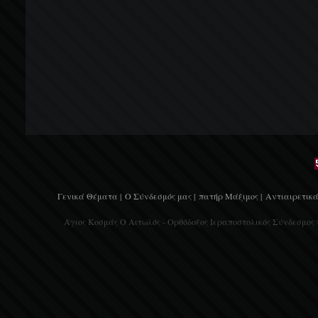
Γενικά Θέματα |
Ο Σύνδεσμός μας |
πατήρ Μάξιμος |
Αντιαιρετικά
Άγιος Κοσμάς Ο Αιτωλός - Ορθόδοξος Ιεραποστολικός Σύνδεσμος