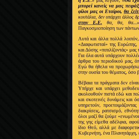
η Ε.Ε
.»
μας λέγουν,
«
Θα έχο
μπορεί κανείς να μας πειράξ
φίλοι μας οι Εταίροι,
θα ζεί
κουτάλια, δεν υπάρχει άλλος δ
στην Ε.Ε.
θα, θα, θα...»
Παγκοσμιοποίηση των πάντων
Αυτά και άλλα πολλά λοιπόν, 
«Διαφωτισταί» της Ευρώπης,
και Δύσης «πιπιλίζοντάς» μας
Για όλα αυτά υπάρχουν πολλές
άρθρα του περιοδικού μας, 
Εγώ θα ήθελα να προχωρήσω 
στην ουσία του θέματος, όσο β
Βέβαια τα πράγματα δεν είναι
Υπήρχε και υπάρχει μεθοδευ
ακολουθούν πιστά εδώ και πολλ
και σκοτεινές δυνάμεις και 
υπηρετούν, προετοιμάζοντας
διακρίσεις, ρατσισμό, εθνότη
όλοι μαζί θα ζούμε «ενωμένοι
της γης είμεθα αδέλφια, αφο
ίδιο Θεό, αλλά με διαφορετ
Κυβερνήτη, ένα Πλανητάρχη, 