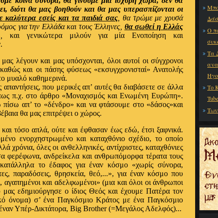
υμε κοινά σύνορα, θα γίνουμε μια ισχυρή χώρα, δεν θα
Μπο
ει, διότι θα μας βοηθούν και θα μας υπερασπίζονται οι
τε καλύτερα εσείς και τα παιδιά σας
, θα τρώμε με χρυσά
Δάσ
ρόμος για την Ελλάδα και τους Έλληνες,
θα σωθεί η Ελλάς
Ο π
,
και γενικώτερα μιλούν για μία Ενοποίηση και
συκ
.
Τα 
μας λέγουν και μας υπόσχονται, όλοι αυτοί οι σύγχρονοι
ανα
 καθώς και οι πάσης φύσεως «εκσυγχρονισταί» Ανατολής
Ηγο
 το μυαλό καθημερινά.
 απαντήσεις, που μερικές απ’ αυτές θα διαβάσετε σε άλλα
Το 
όπως π.χ. στο άρθρο «Μοναχισμός και Ενωμένη Ευρώπη».
Tub
πίσω απ’ το «δένδρο» και να φτάσουμε στο «δάσος»και
Των
έβαια θα μας επιτρέψει ο χώρος.
 και τόσο απλά, ούτε και έφθασαν έως εδώ, έτσι ξαφνικά.
μένο ενορχηστρωμένο και καταχθόνιο σχέδιο, το οποίο
ά χρόνια, όλες οι ανθελληνικές, αντίχριστες, καταχθόνιες
όσα φερέφωνα, ανδρείκελα και ανθρωπόμορφα τέρατα τους
 κατάλληλα το έδαφος για έναν κόσμο «χωρίς σύνορα,
τες, παραδόσεις, θρησκεία, θεό,...», για έναν κόσμο που
, αγαπημένοι και αδελφωμένοι» (μια και όλοι οι άνθρωποι
ύ μας εδημιούργησε ο ίδιος Θεός και έχουμε Πατέρα τον
ικό όνομα) σ’ ένα Παγκόσμιο Κράτος με ένα Παγκόσμιο
έναν Υπέρ-Δικτάτορα,
Big
Brother
(=Μεγάλος Αδελφός)...