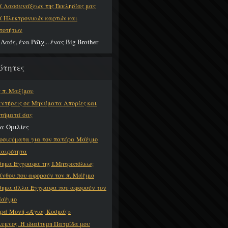
ί Λαοσυνάξεων της Εκκλησίας μας
ί Ηλεκτρονικών καρτών και
τοτήτων
Λαός, ένα Ράϊχ... ένας Big Brother
ότητες
g π. Μαξίμου
ντήσεις σε Μηνύματα Απορίες και
τήματά σας
α-Ομιλίες
οσιεύματα για τον πατέρα Μάξιμο
καιρότητα
σημα Εγγραφα της Ι.Μητροπόλεως
ίνθου που αφορούν τον π. Μάξιμο
σημα άλλα Έγγραφα που αφορούν τον
Μάξιμο
ερά Μονή «Άγιος Κοσμάς»
υμνος. Η ιδιαίτερη Πατρίδα μου