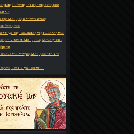
υφίδης Γιάννης - Ο αγαπημένος μου
καλος
ατήρ Μάξιμος απαντά στους
οφάντες του
Δίπτυχα της Εκκλησίας της Ελλάδος που
φέρουν τον π. Μάξιμο ως Μοναχό και
ύμενο
Κανάλι του πατρός Μαξίμου στο You
e
 Φρονίμων Ολίγα Πρέπει...