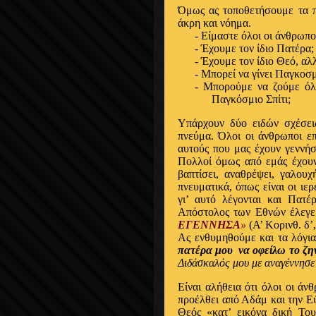
Όμως ας τοποθετήσουμε τα π
άκρη και νόημα.
-
Είμαστε όλοι οι άνθρωπο
-
Έχουμε τον ίδιο Πατέρα;
-
Έχουμε τον ίδιο Θεό, αλ
-
Μπορεί να γίνει Παγκοσμ
-
Μπορούμε να ζούμε όλο
Παγκόσμιο Σπίτι;
Υπάρχουν δύο ειδών σχέσεις
πνεύμα. Όλοι οι άνθρωποι επ
αυτούς που μας έχουν γεννήσ
Πολλοί όμως από εμάς έχουν 
βαπτίσει, αναθρέψει, γαλουχ
πνευματικά, όπως είναι οι ιε
γι’ αυτό λέγονται και Πατέ
Απόστολος των Εθνών έλεγ
ΕΓΕΝΝΗΣΑ
»
(Α’ Κορινθ. δ’,
Ας ενθυμηθούμε και τα λόγια
πατέρα μου
να οφείλω το ζη
Διδάσκαλός μου με αναγέννησε
Είναι αλήθεια ότι όλοι οι άν
προέλθει από Αδάμ και την Ε
Θεός «κατ’ εικόνα δική Του