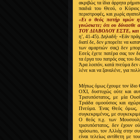
ακριβώς τα ίδια άρρητα ρήματ
παιδιά του Θεού, ο Κύριος
περιστροφές, και χωρίς αγαπολ
«
Ει ο θεός πατήρ υμών ην,
γινώσκετε; ότι ου δύνασθε
ΤΟΥ ΔΙΑΒΟΛΟΥ ΕΣΤΕ, και τα
η’, 41-45). Δηλαδή· «Εάν πράγ
διατί δε, δεν μπορείτε να κατ
των αμαρτιών σας) δεν μπορε
Εσείς έχετε πατέρα σας τον δι
τα έργα του πατρός σας του δ
Άρα λοιπόν, κατά πνεύμα δεν 
λένε και να ξαναλένε, για πολ
Μήπως όμως έχουμε τον ίδιο 
ΟΧΙ, δυστυχώς ούτε και αυτ
Τρισυπόστατος, με μία Ουσ
Τριάδα ομοούσιος και αχώρι
Πνεύμα. Ένας Θεός όμως, ό
συγκεκριμένος, με συγκεκριμέν
Ο θεός π.χ. των Μουσουλμ
τρισυπόστατος, δεν έχουν ού
πρόσωπο, τον Αλλάχ στην συγ
είναι τελείως αντίθετη με το