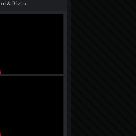
τό & Βίντεο