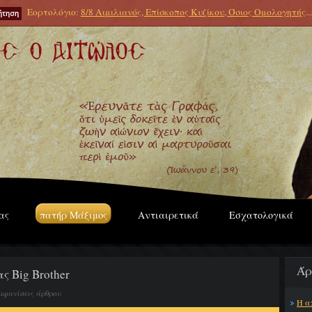
Εορτολόγιο:
8/8 Αιμιλιανός, Επίσκοπος Κυζίκου, Όσιος Ομολογητής
...
ας
πατήρ Μάξιμος
Αντιαιρετικά
Εσχατολογικά
Άρ
ας Big Brother
εμφανίσεις άρθρου
Η α