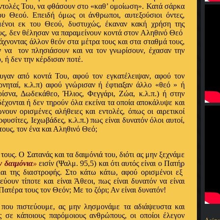
ντολές Του, να φθάσουν στο «καθ’ ομοίωση». Κατά σάρκα
ου Θεού. Επειδή όμως οι άνθρωποι, αυτεξούσιοι όντες,
μένοι εκ του Θεού, δυστυχώς, έκαναν κακή χρήση της
ους, δεν θέλησαν να παραμείνουν κοντά στον Αληθινό Θεό
ιάχνοντας άλλον θεόν στα μέτρα τους και στα σταθμά τους,
ν να
τον πλησιάσουν και να τον γνωρίσουν, έχασαν την
, ή δεν την κέρδισαν ποτέ.
φυγαν από κοντά Του, αφού τον εγκατέλειψαν, αφού τον
αρνηταί, κ.λ.π) αφού γνώρισαν ή έφτιαξαν άλλο «θεό » ή
ίσνα, Δωδεκάθεο, Ήλιος, Φεγγάρι, Ζώα, κ.λ.π.) ή στην
έχονται ή δεν τηρούν όλα εκείνα τα οποία αποκάλυψε και
νουν ορισμένες αλήθειες και εντολές, όπως οι αιρετικοί
υσίτες, Ιεχωβάδες, κ.λ.π.) πως είναι δυνατόν όλοι αυτοί,
ους, τον ένα και Αληθινό Θεό;
 τους. Ο Σατανάς και τα δαιμόνιά του, διότι ας μην ξεχνάμε
ν δαιμόνια
»
εισίν (Ψαλμ. 95,5) και ότι αυτός είναι ο Πατήρ
και της διαστροφής. Στο κάτω κάτω, αφού ορισμένοι εξ
ύουν τίποτε και είναι Άθεοι, πως είναι δυνατόν να είναι
Πατέρα τους τον Θεόν; Με το ζόρι; Αν είναι δυνατόν!
 που πιστεύουμε, ας μην λησμονάμε τα αδιάψευστα και
ς σε κάποιους παρόμοιους ανθρώπους, οι οποίοι έλεγον