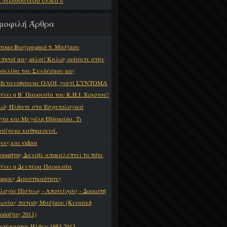
ε περισσότερο υλικό »
μοφιλή Άρθρα
τομο Βιογραφικό π. Μαξίμου
πητοί μας φίλοι! Καλώς ορίσατε στην
οσελίδα του Συνδέσμου μας
Μετανοήσουμε ΟΛΟΙ, γιατί ΣΥΝΤΟΜΑ
γίνει η Β΄ Παρουσία του Κ.Η.Ι. Χριστού!
ώς Ήλθατε στα Εσχατολογικά
γία και Μεγάλη Εβδομάδα. Τι
τάζουμε καθημερινά.
νες και videos
ροφήτης Δανιήλ αποκαλύπτει το πότε
γίνει η Δευτέρα Παρουσία
φορες Δραστηριότητες
λογία Πίστεως - Αποτείχισις - Διακοπή
νωνίας πατρός Μαξίμου (Κυριακή
οδοξίας 2011)
ντίχριστος Ήλθεν 1983,2013