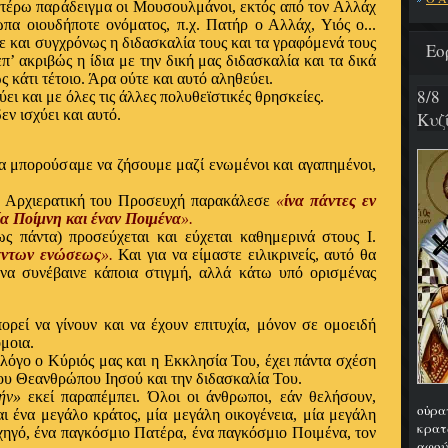
ωτέρω παράδειγμα οι Μουσουλμάνοι, εκτός από τον Αλλάχ
πα οιουδήποτε ονόματος, π.χ. Πατήρ ο Αλλάχ, Υιός ο...
δε και συγχρόνως η διδασκαλία τους και τα γραφόμενά τους
Εο
επ’ ακριβώς η ίδια με την δική μας διδασκαλία και τα δικά
ς κάτι τέτοιο. Άρα ούτε και αυτό αληθεύει.
8/8
ύει και με όλες τις άλλες πολυθεϊστικές θρησκείες.
ν ισχύει και αυτό.
Κυζ
 μπορούσαμε να ζήσουμε μαζί ενωμένοι και αγαπημένοι,
η Αρχιερατική του Προσευχή παρακάλεσε
«
ίνα πάντες εν
α Ποίμνη και έναν Ποιμένα
».
 πάντα) προσεύχεται και εύχεται καθημερινά στους Ι.
άντων ενώσεως
».
Και για να είμαστε ειλικρινείς, αυτό θα
 να συνέβαινε κάποια στιγμή, αλλά κάτω υπό ορισμένας
ρεί να γίνουν και να έχουν επιτυχία, μόνον σε ομοειδή
μοια.
λόγο ο Κύριός μας και η Εκκλησία Του, έχει πάντα σχέση
ου Θεανθρώπου Ιησού και την διδασκαλία Του.
ήν»
εκεί παραπέμπει. Όλοι οι άνθρωποι, εάν θελήσουν,
οὐρα
αι ένα μεγάλο κράτος, μία μεγάλη οικογένεια, μία μεγάλη
κρατ
χηγό, ένα παγκόσμιο Πατέρα, ένα παγκόσμιο Ποιμένα, τον
αφού