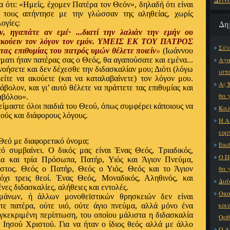
Δείτ
α ότι: «Ημείς, έχομεν Πατέρα τον Θεόν», δηλαδή ότι είναι
 τους απήντησε με την γλώσσαν της αληθείας, χωρίς
Δη
ογίες:
 ηγαπάτε αν εμέ· ...διατί την λαλιάν την εμήν ου
 ακούειν τον λόγον τον εμόν. ΥΜΕΙΣ ΕΚ ΤΟΥ ΠΑΤΡΟΣ
Σύν
ς επιθυμίας του πατρός υμών θέλετε ποιείν
»
(Ιωάννου
ματι ήταν πατέρας σας ο Θεός, θα αγαπούσατε και εμένα...
Αγα
ανοήσετε και δεν δέχεσθε την διδασκαλίαν μου; Διότι (λόγω
ιστ
ίτε να ακούετε (και να καταλαβαίνετε) τον λόγον μου.
Ας 
άβολον, και γι’ αυτό θέλετε να πράττετε τας επιθυμίας και
θα 
ιαβόλου».
είμαστε όλοι παιδιά του Θεού, όπως συμφέρει κάποιους να
Καλ
λούς και διάφορους λόγους.
Η Α
εορ
Θεό με διαφορετικό όνομα;
Εικό
ό συμβαίνει. Ο δικός μας είναι Ένας Θεός, Τριαδικός,
Ο Π
ία και τρία Πρόσωπα, Πατήρ, Υιός και Άγιον Πνεύμα,
στος. Θεός ο Πατήρ, Θεός ο Υιός, Θεός και το Άγιον
θα 
χι τρεις θεοί. Ένας Θεός, Μοναδικός, Αληθινός, και
Διά
ες διδασκαλίες, αλήθειες και εντολές.
Ομο
άνων, ή άλλων μονοθεϊστικών θρησκειών δεν είναι
κοι
τε πατέρα, ούτε υιό, ούτε άγιο πνεύμα, αλλά μόνο ένα
κεκριμένη περίπτωση, του οποίου μάλιστα η διδασκαλία
Ορθ
υ Ιησού Χριστού. Για να ήταν ο ίδιος θεός αλλά με άλλο
Ο Α