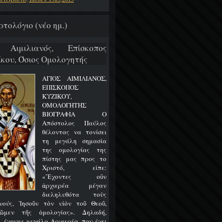
ρτολόγιο (νέο ημ.)
 Αιμιλιανός, Επίσκοπος
ίκου, Όσιος Ομολογητής
ΑΓΙΟΣ ΑΙΜΙΛΙΑΝΟΣ,
ΕΠΙΣΚΟΠΟΣ
ΚΥΖΙΚΟΥ,
ΟΜΟΛΟΓΗΤΗΣ
ΒΙΟΓΡΑΦΙΑ Ο
Απόστολος Παύλος
θέλοντας να τονίσει
τη μεγάλη σημασία
της ομολογίας της
πίστης μας προς το
Χριστό, είπε:
«Ἔχοντες οὒν
ἀρχιερέα μέγαν
διεληλυθότα τοὺς
νούς, Ἰησοῦν τὸν υἱὸν τοῦ Θεοῦ,
ῶμεν τῆς ὁμολογίας». Δηλαδή,
, έχουμε μεγάλο Αρχιερέα, που έχει