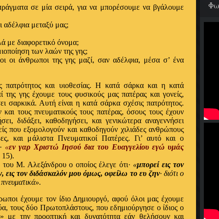
Φω
ράγματα σε μία σειρά, για να μπορέσουμε να βγάλουμε
ι αδέλφια μεταξύ μας;
λά με διαφορετικό όνομα;
ιοποίηση των λαών της γης;
ι οι άνθρωποι της γης μαζί, σαν αδέλφια, μέσα σ’ ένα
 πατρότητος και υιοθεσίας. Η κατά σάρκα και η κατά
ί της γης έχουμε τους φυσικούς μας πατέρας και γονείς,
ει σαρκικά. Αυτή είναι η κατά σάρκα σχέσις πατρότητος.
και τους πνευματικούς τους πατέρας, όσους τους έχουν
ήσει, διδάξει, καθοδηγήσει, και γενικώτερα αναγεννήσει
ρείς που εξομολογούν και καθοδηγούν χιλιάδες ανθρώπους
ρες, και μάλιστα Πνευματικοί Πατέρες. Γι’ αυτό και ο
ε·
«
εν γαρ Χριστώ Ιησού δια του Ευαγγελίου εγώ υμάς
 15).
 του Μ. Αλεξάνδρου ο οποίος έλεγε ότι·
«
μπορεί εις τον
ν, εις τον διδάσκαλόν μου όμως, οφείλω το ευ ζην
· διότι ο
 πνευματικά».
θρωποι έχουμε τον ίδιο Δημιουργό, αφού όλοι μας έχουμε
ύα, τους δύο Πρωτοπλάστους, που εδημιούργησε ο ίδιος ο
» με την προοπτική και δυνατότητα εάν θελήσουν και