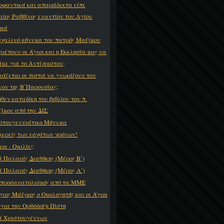
οφαντικά και απαράδεκτα είπε
αίος Ραββίνος εναντίον του Αγίου
σμά
χαλινό μήνυμα του πατρός Μαξίμου
τρέπουν οι Άγιοι και η Εκκλησία μας να
άμε για το Αντίχριστον;
ιάζεται οι πιστοί να γνωρίζουν τον
νον της Β΄Παρουσίας;
ήθεν καταδίκη του βιβλίου του π.
ίμου από την ΔΙΣ
στουγεννιάτικο Μήνυμα
ιερείς των εσχάτων χρόνων!
ρα - Ομιλίες
ί Παλαιάς Διαθήκης (Μέρος Β’)
ί Παλαιάς Διαθήκης (Μέρος Α’)
προσανατολισμός από τα ΜΜΕ
γιος Μάξιμος ο Ομολογητής και οι Άγιοι
 για την Ορθόδοξη Πίστη
ί Χριστουγέννων