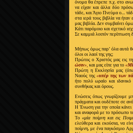
όνομα θα έπρεπε π.χ. στο αν
να είχαν και άλλα δύο πρόσω
τάδε, και Άγιο Πνεύμα ο... τά
στα ιερά τους βιβλία να ήταν 
μας βιβλία. Δεν συμβαίνει όμω
Κάτι παρόμοιο και σχετικό ισχ
Σε καμμιά λοιπόν περίπτωση δε
Μήπως όμως παρ’ όλα αυτά θα
όλοι οι λαοί της γης;
Πρώτος ο Χριστός μας εις τ
ώσιν
»,
και μας είπε για το
«
Μί
Πρώτη η Εκκλησία μας (όπως
Ναούς της
«
υπέρ της των π
ήτο πολύ ωραίο και ιδανικό
συνθήκας και όρους.
Ενώσεις όπως γνωρίζουμε μπο
πράγματα και ουδέποτε σε ανό
Η Ένωση για την οποία κάνει 
και αναφορά με το πρόσωπο τ
Το
«μία ποίμνη και εις Ποιμ
ελεύθερα και εκούσια, να είν
ποίμνη, με ένα παγκόσμιο Αρ