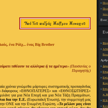
Περ
Περ
ταυ
Ένας 
Εν
Blo
αός, ένα Ράϊχ... ένας
Big
Brother
Απα
Ερω
Άρθρ
Δημ
αύματι τιθέασιν τα αλλότρια ή τα ημέτερα
» (Παυσανίας ο
Περιηγητής)
Επι
Επί
Κορ
ταία χρόνια γινώμεθα μάρτυρες συστηματικής προπαγάνδας
Επί
 από διάφορους «ΕΘΝΟΠΑΤΕΡΕΣ» και «ΕΘΝΟΣΩΤΗΡΕΣ»
π. 
 μιλάνε για μια Νέα Εποχή και μια Νέα Τάξη Πραγμάτων,
λια δια την Ε.Ε.
(Ευρωπαϊκή Ένωση), την συμμετοχή μας
Η Ι
 στην ΟΝΕ και την Ενωμένη Ευρώπη.
«
Το μέλλον μας είναι
Κάλ