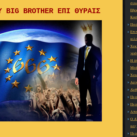
συκ
Υ BIG BROTHER ΕΠΙ ΘΥΡΑΙΣ
Εβρ
Κο
Πασ
Επι
μιλ
Χρε
χρό
Η δ
Μαξ
Χρι
Αρχ
Άρθ
Περ
Περ
Απο
Ο Ά
μας
Περ