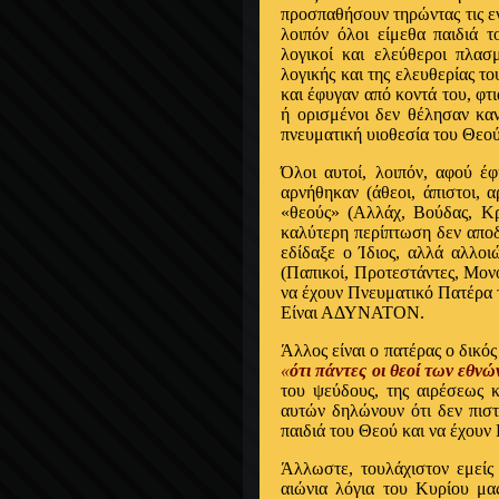
προσπαθήσουν τηρώντας τις ε
λοιπόν όλοι είμεθα παιδιά τ
λογικοί και ελεύθεροι πλασ
λογικής και της ελευθερίας τ
και έφυγαν από κοντά του, φτ
ή ορισμένοι δεν θέλησαν κα
πνευματική υιοθεσία του Θεού
Όλοι αυτοί, λοιπόν, αφού έ
αρνήθηκαν (άθεοι, άπιστοι, 
«θεούς» (Αλλάχ, Βούδας, Κρ
καλύτερη περίπτωση δεν αποδ
εδίδαξε ο Ίδιος, αλλά αλλοιώ
(Παπικοί, Προτεστάντες, Μονοφ
να έχουν Πνευματικό Πατέρα τ
Είναι ΑΔΥΝΑΤΟΝ.
Άλλος είναι ο πατέρας ο δικός
«
ότι πάντες οι θεοί των εθνώ
του ψεύδους, της αιρέσεως 
αυτών δηλώνουν ότι δεν πιστε
παιδιά του Θεού και να έχουν 
Άλλωστε, τουλάχιστον εμείς
αιώνια λόγια του Κυρίου μα