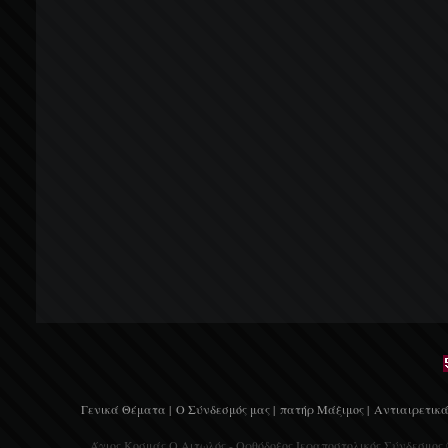
Γενικά Θέματα |
Ο Σύνδεσμός μας |
πατήρ Μάξιμος |
Αντιαιρετικά
Άγιος Κοσμάς Ο Αιτωλός - Ορθόδοξος Ιεραποστολικός Σύνδεσμος