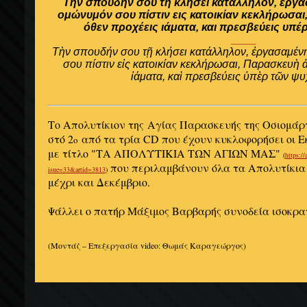
Την σπουδήν σου τη κλήσει κατάλληλον, εργ
ομώνυμόν σου πίστιν εις κατοικίαν κεκλήρωσα
όθεν προχέεις ιάματα, και πρεσβεύεις υπ
____
Τὴν σπουδήν σου τῇ κλήσει κατάλληλον, ἐργασαμέν
σου πίστιν εἰς κατοικίαν κεκλήρωσαι, Παρασκευὴ 
ἰάματα, καὶ πρεσβεύεις ὑπὲρ τῶν ψ
Το Απολυτίκιον της Αγίας Παρασκευής της Οσιομάρ
στό 2
από τα τρία CD που έχουν κυκλοφορήσει οι
ο
με τίτλο "ΤΑ ΑΠΟΛΥΤΙΚΙΑ ΤΩΝ ΑΓΙΩΝ ΜΑΣ"
(
https:/
που περιλαμβάνουν όλα τα Απολυτίκια 
isue=33&artid=3813
)
μέχρι και Δεκέμβριο.
Ψάλλει ο πατήρ Μάξιμος Βαρβαρής συνοδεία ισοκρα
(Mοντάζ – Επεξεργασία video: Θωμάς Καραγεώργος)