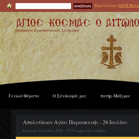
Εορτολόγιο:
6/8 Η Μετα
Ορθόδοξος Ιεραποστολικός Σύνδεσμος
Γενικά Θέματα
Ο Σύνδεσμός μας
πατήρ Μάξιμος
Απολυτίκιον Αγίας Παρασκευής - 26 Ιουλίου
Κυριακή, 26 Ιουλίου 2026 - 27273 εμφανίσεις άρθρου