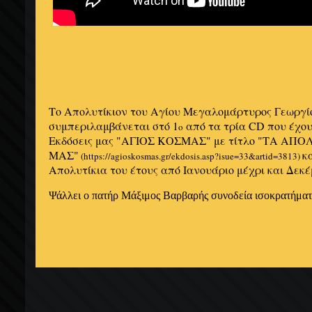
Το Απολυτίκιον του Αγίου Μεγαλομάρτυρος Γεωργί
συμπεριλαμβάνεται στό 1
από τα τρία CD που έχου
ο
Εκδόσεις μας "ΑΓΙΟΣ ΚΟΣΜΑΣ" με τίτλο "ΤΑ ΑΠ
ΜΑΣ"
κ
(https://agioskosmas.gr/ekdosis.asp?isue=33&artid=3813)
Απολυτίκια του έτους από Ιανουάριο μέχρι και Δεκέ
Ψάλλει ο πατήρ Μάξιμος Βαρβαρής συνοδεία ισοκρατήματ