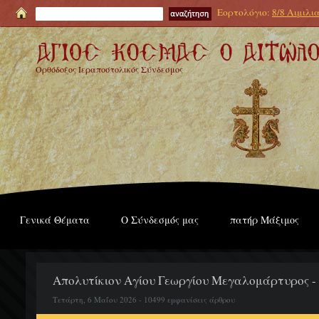
Εορτολόγιο:
8/8 Αιμιλι
Ορθόδοξος Ιεραποστολικός Σύνδεσμος
Γενικά Θέματα
Ο Σύνδεσμός μας
πατήρ Μάξιμος
Απολυτίκιον Αγίου Γεωργίου Μεγαλομάρτυρος - 
Τετάρτη, 6 Μαΐου 2026 - 10499 εμφανίσεις άρθρου