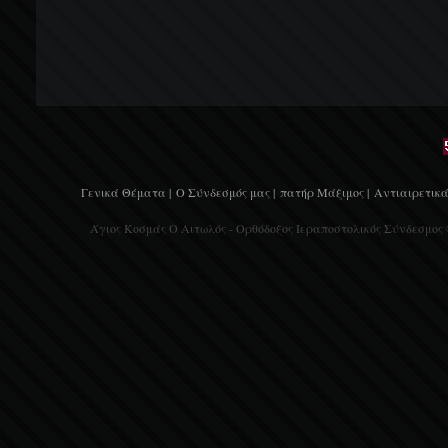
Γενικά Θέματα |
Ο Σύνδεσμός μας |
πατήρ Μάξιμος |
Αντιαιρετικά
Άγιος Κοσμάς Ο Αιτωλός - Ορθόδοξος Ιεραποστολικός Σύνδεσμος