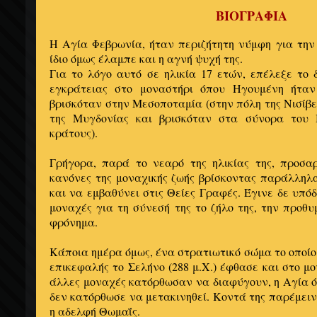
ΒΙΟΓΡΑΦΙΑ
Η Αγία Φεβρωνία, ήταν περιζήτητη νύμφη για την
ίδιο όμως έλαμπε και η αγνή ψυχή της.
Για το λόγο αυτό σε ηλικία 17 ετών, επέλεξε το 
εγκράτειας στο μοναστήρι όπου Ηγουμένη ήταν
βρισκόταν στην Μεσοποταμία (στην πόλη της Νισίβε
της Μυγδονίας και βρισκόταν στα σύνορα του 
κράτους).
Γρήγορα, παρά το νεαρό της ηλικίας της, προσα
κανόνες της μοναχικής ζωής βρίσκοντας παράλληλ
και να εμβαθύνει στις Θείες Γραφές. Έγινε δε υπό
μοναχές για τη σύνεσή της το ζήλο της, την προθυ
φρόνημα.
Κάποια ημέρα όμως, ένα στρατιωτικό σώμα το οποίο
επικεφαλής το Σελήνο (288 μ.Χ.) έφθασε και στο μ
άλλες μοναχές κατόρθωσαν να διαφύγουν, η Αγία 
δεν κατόρθωσε να μετακινηθεί. Κοντά της παρέμει
η αδελφή Θωμαΐς.