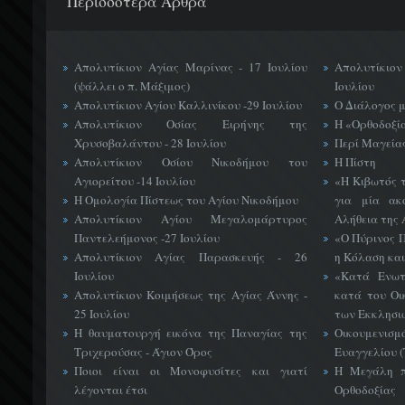
Περισσότερα Άρθρα
Απολυτίκιον Αγίας Μαρίνας - 17 Ιουλίου
Απολυτίκιο
(ψάλλει ο π. Μάξιμος)
Ιουλίου
Απολυτίκιον Αγίου Καλλινίκου -29 Ιουλίου
Ο Διάλογος 
Απολυτίκιον Οσίας Ειρήνης της
Η «Ορθοδοξί
Χρυσοβαλάντου - 28 Ιουλίου
Περί Μαγείας
Απολυτίκιον Οσίου Νικοδήμου του
Η Πίστη
Αγιορείτου -14 Ιουλίου
«H Κιβωτός 
Η Ομολογία Πίστεως του Αγίου Νικοδήμου
για μία ακ
Απολυτίκιον Αγίου Μεγαλομάρτυρος
Αλήθεια της 
Παντελεήμονος -27 Ιουλίου
«Ο Πύρινος Π
Απολυτίκιον Αγίας Παρασκευής - 26
η Κόλαση και
Ιουλίου
«Κατά Ενωτ
Απολυτίκιον Κοιμήσεως της Αγίας Άννης -
κατά του Οι
25 Ιουλίου
των Εκκλησι
Η θαυματουργή εικόνα της Παναγίας της
Οικουμεν
Τριχερούσας - Άγιον Όρος
Ευαγγελίου 
Ποιοι είναι οι Μονοφυσίτες και γιατί
Η Μεγάλη π
λέγονται έτσι
Ορθοδοξίας