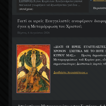
ΣΩΤΗΡΟΣ(Ἁγίου Κυρίλλου Ἀλεξανδρείας)Αὐτοί
πού καλά γνωρίζουν νά ἀγωνίζονται γιά ἕνα ...
Περισσότ
συνέχεια
(
)
Γιατί οι ιερείς Ευαγγελιστές αναφέρουν διαφο
έγινε η Μεταμόρφωση του Χριστού;
Πέμπτη, 6 Αυγούστου 2026
«ΔΙΑΤΙ ΟΙ ΙΕΡΕΙΣ ΕΥΑΓΓΕΛΙΣΤ
ΧΡΟΝΟΝ ΣΧΕΤΙΚΑ ΜΕ ΤΟ ΠΟΤΕ 
ΚΥΡΙΟΥ ΜΑΣ;» Πρώτη δημοσίευσ
Μεταμορφώσεως τοῦ Κυρίου μας, εἶν
σημαντικότερες Δεσποτικές ἑορτές τῆ
Διαβάστε περισσότερα »
Απολυτίκιον Μεταμορφώσεως του Σωτήρος - 6 