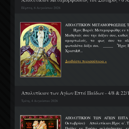
Πέμπτη, 6 Αυγούστου 2026
ΑΠΟΛΥΤΙΚΙΟΝ ΜΕΤΑΜΟΡΦΩΣΕΩΣ 
Ήχος Βαρύς Μετεμορφώθης εν τω όρ
Μαθηταίς σου την δόξαν σου, καθώς
αμαρτωλοίς, το φως σου το αΐδι
φωτοδότα δόξα σοι. _____ Ἦχος Β
Χριστ&#...
Διαβάστε περισσότερα »
Απολυτίκιον των Αγίων Επτά Παίδων - 4/8 & 22/
Τρίτη, 4 Αυγούστου 2026
ΑΠΟΛΥΤΙΚΙΟΝ ΤΩΝ ΑΓΙΩΝ ΕΠΤΑ 
Οκτωβρίου) Απολυτίκιον.Ήχος α΄. Τη
Παίδες εν Εφέσω εκλάμψαντες, ε