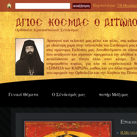
Εορτολόγιο:
7/8 Θεοδόσι
Ορθόδοξος Ιεραποστολικός Σύνδεσμος
Αγαπητοί και εκλεκτοί μας φίλοι και φίλες, σας καλω
με ιδιαίτερη χαρά στην ιστοσελίδα του Συνδέσμου μας
στις ομώνυμες Εκδόσεις μας. Απευθυνόμαστε σε όλους
που αναζητούν και αγαπούν πραγματικά την αλήθεια κα
ανταλλάσουν με τίποτε άλλο στον κόσμο. Σε
ενημερωθείτε κυρίως, για όλα τα εσχατολογικά θ
«ΣΗΜΕΙΑ των ΚΑΙΡΩΝ», καθώς και για άλλα σημαντι
που αφορούν την Ορθοδοξία και την Αλήθεια της Πίστε
Γενικά Θέματα
Ο Σύνδεσμός μας
πατήρ Μάξιμος
Επικα
Η Μεγάλη