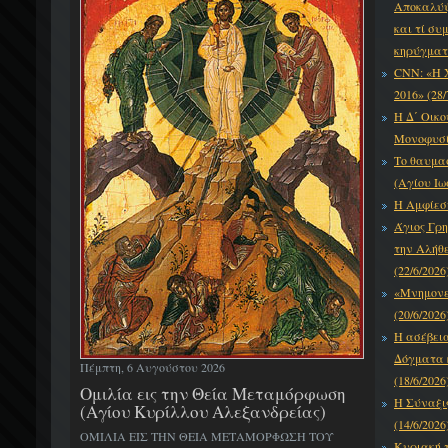
Αποκαλύψε
και τί συ
κηρύγματό
CNN: «Η 
2016» (28/
Η Δ΄ Οικο
Μονοφυσίτ
Το θαυμα
(Αγίου Ιω
Η Αμφίεση
Άγιος Γρη
την Αλήθε
(22/6/2026
«Μνημονεύ
(20/6/2026
Η ασέβει
Δόγματα κ
Πέμπτη, 6 Αυγούστου 2026
(18/6/2026
Ομιλία εις την Θεία Μεταμόρφωση
Η Σύναξι
(Αγίου Κυρίλλου Αλεξανδρείας)
(14/6/2026
ΟΜΙΛΙΑ ΕΙΣ ΤΗΝ ΘΕΙΑ ΜΕΤΑΜΟΡΦΩΣΗ ΤΟΥ
Κυριακή τ