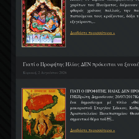
χαρίτων του Πνεύματος, διέμειναν
φθοράς χρόνοις πολλοίς, την πα
πιστούμενοι τους κράζοντας, δόξα 
εξεγείραντι,...
Διαβάστε περισσότερα »
Γιατί ο Προφήτης Ηλίας ΔΕΝ πρόκειται να ξαναέλ
Κυριακή, 2 Αυγούστου 2026
ΓΙΑΤΙ Ο ΠΡΟΦΗΤΗΣ ΗΛΙΑΣ ΔΕΝ ΠΡΟ
ΓΗΣΠρώτη Δημοσίευσις 20/07/2017Κ
ἕνα δημοσίευμα μέ τίτλο «Θά
μακαριστοῦ Στεργίου Σάκκου, Καθηγ
Ἀριστοτελείου Πανεπιστημίου Θεσσ
σημαντικό θέμα τοῦ ...
Διαβάστε περισσότερα »