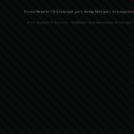
Γενικά Θέματα |
Ο Σύνδεσμός μας |
πατήρ Μάξιμος |
Αντιαιρετικά
Άγιος Κοσμάς Ο Αιτωλός - Ορθόδοξος Ιεραποστολικός Σύνδεσμος