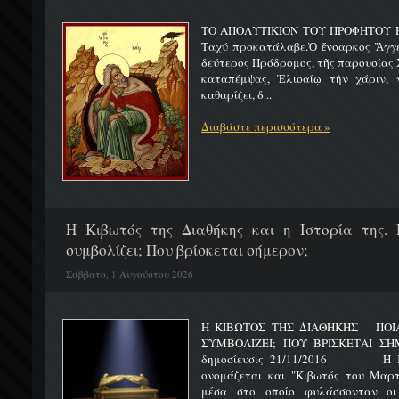
ΤΟ ΑΠΟΛΥΤΙΚΙΟΝ ΤΟΥ ΠΡΟΦΗΤΟΥ Η
Ταχύ προκατάλαβε.Ὁ ἔνσαρκος Ἄγγε
δεύτερος Πρόδρομος, τῆς παρουσίας Χ
καταπέμψας, Ἐλισαίῳ τὴν χάριν, ν
καθαρίζει, δ...
Διαβάστε περισσότερα »
H Κιβωτός της Διαθήκης και η Ιστορία της. 
συμβολίζει; Που βρίσκεται σήμερον;
Σάββατο, 1 Αυγούστου 2026
Η ΚΙΒΩΤΟΣ ΤΗΣ ΔΙΑΘΗΚΗΣ ΠΟΙΑ 
ΣΥΜΒΟΛΙΖΕΙ; ΠΟΥ ΒΡΙΣΚΕΤ
δημοσίευσις 21/11/2016 Η Κιβ
ονομάζεται και "Κιβωτός του Μαρτυ
μέσα στο οποίο φυλάσσονταν οι