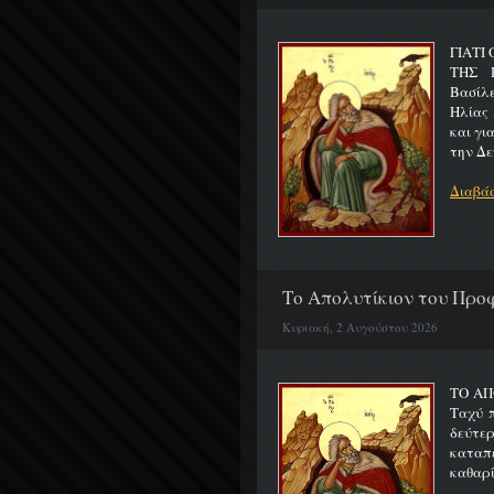
ΓΙΑΤΙ
ΤΗΣ Π
Βασίλ
Ηλίας 
και γι
την Δε
Διαβάσ
Το Απολυτίκιον του Προφ
Κυριακή, 2 Αυγούστου 2026
ΤΟ ΑΠ
Ταχύ 
δεύτερ
καταπ
καθαρίζ