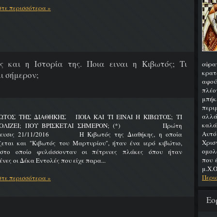
τε περισσότερα »
ς και η Ιστορία της. Ποια ειναι η Κιβωτός; Τι
οὐρα
κρατ
ι σήμερον;
αφού
πλέο
μπήκ
περιμ
αλλά
ΩΤΟΣ ΤΗΣ ΔΙΑΘΗΚΗΣ ΠΟΙΑ ΚΑΙ ΤΙ ΕΙΝΑΙ Η ΚΙΒΩΤΟΣ; ΤΙ
καλά
ΟΛΙΖΕΙ; ΠΟΥ ΒΡΙΣΚΕΤΑΙ ΣΗΜΕΡΟΝ; (*) Πρώτη
Αυτό
ίευσις 21/11/2016 Η Κιβωτός της Διαθήκης, η οποία
Χρι
ζεται και "Κιβωτός του Μαρτυρίου", ήταν ένα ιερό κιβώτιο,
ομολ
στο οποίο φυλάσσονταν οι πέτρινες πλάκες όπου ήταν
που 
νες οι Δέκα Εντολές που είχε παρα...
μ.Χ.Ο
Περι
τε περισσότερα »
Εο