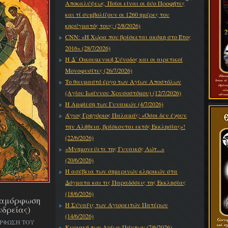
Αποκαλύψεως. Ποίοι είναι οι δύο Προφήτες
και τί συμβολίζουν οι 1260 ημέρες του
κηρύγματός τους; (2/8/2026)
CNN: «Η Χώρα που βρίσκεται ακόμη στο Έτος
2016» (28/7/2026)
Η Δ΄ Οικουμενική Σύνοδος και οι αιρετικοί
Μονοφυσίτες (26/7/2026)
Το θαυμαστό έργο των Αγίων Αποστόλων
(Αγίου Ιωάννου Χρυσοστόμου) (12/7/2026)
Η Αμφίεση των Γυναικών (4/7/2026)
Άγιος Γρηγόριος Παλαμάς: «Όσοι δεν έχουν
την Αλήθεια, βρίσκονται εκτός Εκκλησίας»!
(22/6/2026)
«Μνημονεύετε της Γυναικός Λώτ...»
(20/6/2026)
Η ασέβεια των σημερινών κληρικών στα
Δόγματα και τις Παραδόσεις της Εκκλησίας
(18/6/2026)
εταμόρφωση
Η Σύναξις των Αγιορειτών Πατέρων
νδρείας)
(14/6/2026)
ΟΡΦΩΣΗ ΤΟΥ
Κυριακή των Αγίων Πάντων (7/6/2026)