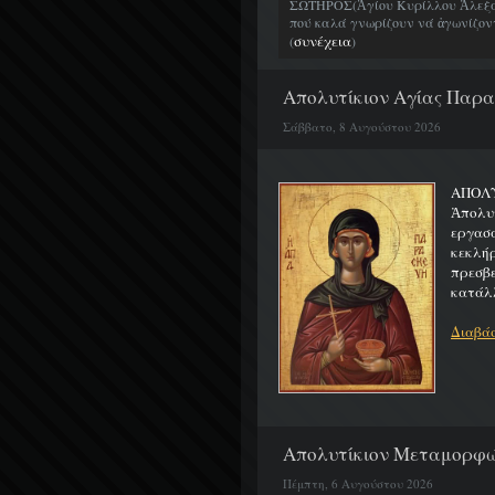
ΣΩΤΗΡΟΣ(Ἁγίου Κυρίλλου Ἀλεξα
πού καλά γνωρίζουν νά ἀγωνίζοντα
συνέχεια
(
)
Απολυτίκιον Αγίας Παρασ
Σάββατο, 8 Αυγούστου 2026
ΑΠΟ
Ἀπολυ
εργασ
κεκλή
πρεσβ
κατάλλ
Διαβάσ
Απολυτίκιον Μεταμορφώσ
Πέμπτη, 6 Αυγούστου 2026