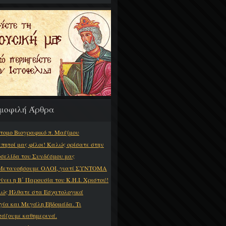
μοφιλή Άρθρα
τομο Βιογραφικό π. Μαξίμου
πητοί μας φίλοι! Καλώς ορίσατε στην
οσελίδα του Συνδέσμου μας
Μετανοήσουμε ΟΛΟΙ, γιατί ΣΥΝΤΟΜΑ
γίνει η Β΄ Παρουσία του Κ.Η.Ι. Χριστού!
ώς Ήλθατε στα Εσχατολογικά
γία και Μεγάλη Εβδομάδα. Τι
τάζουμε καθημερινά.