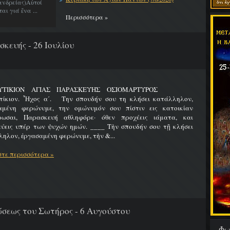
νδρείας)Αὐτοί
ι γιά ἕνα ...
Περισσότερα »
κευής - 26 Ιουλίου
ΛΥΤΙΚΙΟΝ ΑΓΙΑΣ ΠΑΡΑΣΚΕΥΗΣ ΟΣΙΟΜΑΡΤΥΡΟΣ
τίκιον. Ἦχος α΄. Την σπουδήν σου τη κλήσει κατάλληλον,
αμένη φερώνυμε, την ομώνυμόν σου πίστιν εις κατοικίαν
ρωσαι, Παρασκευή αθληφόρε· όθεν προχέεις ιάματα, και
εύεις υπέρ των ψυχών ημών. ____ Τὴν σπουδήν σου τῇ κλήσει
ηλον, ἐργασαμένη φερώνυμε, τὴν &...
τε περισσότερα »
εως του Σωτήρος - 6 Αυγούστου
Φω