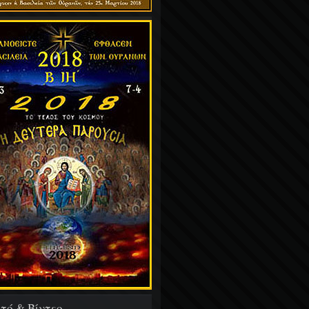
τό & Βίντεο