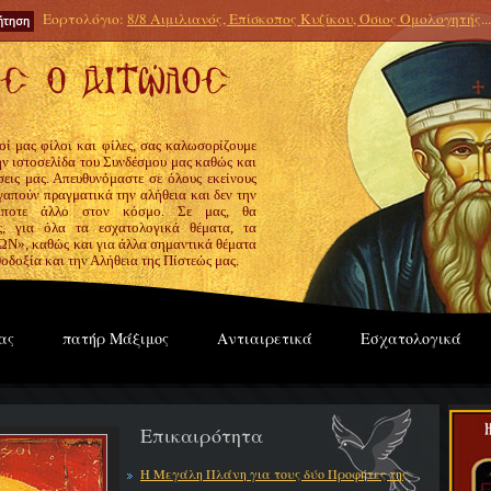
Εορτολόγιο:
8/8 Αιμιλιανός, Επίσκοπος Κυζίκου, Όσιος Ομολογητής
...
οί μας φίλοι και φίλες, σας καλωσορίζουμε
την ιστοσελίδα του Συνδέσμου μας καθώς και
εις μας. Απευθυνόμαστε σε όλους εκείνους
γαπούν πραγματικά την αλήθεια και δεν την
ίποτε άλλο στον κόσμο. Σε μας, θα
ς, για όλα τα εσχατολογικά θέματα, τα
», καθώς και για άλλα σημαντικά θέματα
οδοξία και την Αλήθεια της Πίστεώς μας.
ας
πατήρ Μάξιμος
Αντιαιρετικά
Εσχατολογικά
Επικαιρότητα
Η Μεγάλη Πλάνη για τους δύο Προφήτες της