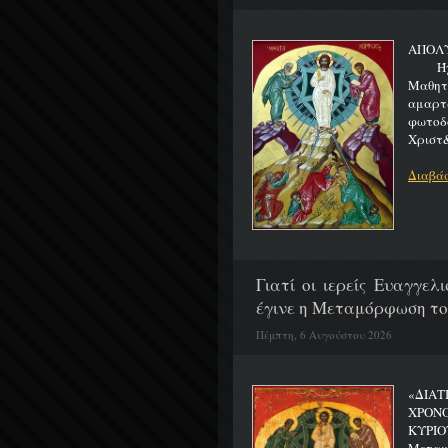
ΑΠΟΛ
Ήχος 
Μαθητα
αμαρτ
φωτοδ
Χριστ&
Διαβάσ
Γιατί οι ιερείς Ευαγγε
έγινε η Μεταμόρφωση το
Πέμπτη, 6 Αυγούστου 2026
«ΔΙΑΤ
ΧΡΟΝ
ΚΥΡΙΟ