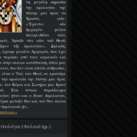
τη μεγάλη σημασία
της ομολογίας της
πίστης μας προς το
Χριστό, είπε:
«Ἔχοντες οὒν
ἀρχιερέα μέγαν
διεληλυθότα τοὺς
νούς, Ἰησοῦν τὸν υἱὸν τοῦ Θεοῦ,
ῶμεν τῆς ὁμολογίας». Δηλαδή,
, έχουμε μεγάλο Αρχιερέα, που έχει
ν περάσει από τους ουρανούς και
ε στην αιώνια κατάπαυση, όπου μας
ένει, που δεν είναι απλός άνθρωπος,
 είναι ο Υιός του Θεού, ας κρατάμε
 την ομολογία της πίστης μας προς
ν, τον Κύριο και Σωτήρα μας Ιησού
στό. Ένα τέτοιο παράδειγμα
ογίας ήταν και ο Άγιος Αιμιλιανός,
έζησε μεταξύ 8ου και του 9ου αιώνα
 Αιμιλιανός ήτ...
σσότερα »
ρτολόγιο (παλαιό ημ.)