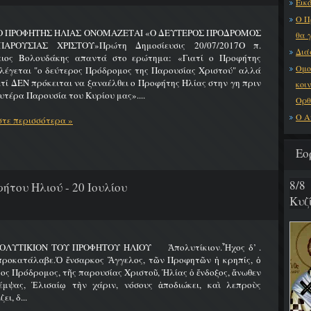
Εικό
Ο Π
 Ο ΠΡΟΦΗΤΗΣ ΗΛΙΑΣ ΟΝΟΜΑΖΕΤΑΙ «Ο ΔΕΥΤΕΡΟΣ ΠΡΟΔΡΟΜΟΣ
θα 
ΑΡΟΥΣΙΑΣ ΧΡΙΣΤΟΥ»Πρώτη Δημοσίευσις 20/07/2017Ο π.
Διά
ειος Βολουδάκης απαντά στο ερώτημα: «Γιατί ο Προφήτης
Ομο
λέγεται "ο δεύτερος Πρόδρομος της Παρουσίας Χριστού" αλλά
ατί ΔΕΝ πρόκειται να ξαναέλθει ο Προφήτης Ηλίας στην γη πριν
κοι
υτέρα Παρουσία του Κυρίου μας»....
Ορθ
Ο Α
τε περισσότερα »
Εο
8/8
ήτου Ηλιού - 20 Ιουλίου
Κυζ
ΟΛΥΤΙΚΙΟΝ ΤΟΥ ΠΡΟΦΗΤΟΥ ΗΛΙΟΥ Ἀπολυτίκιον.Ἦχος δ’ .
προκατάλαβε.Ὁ ἔνσαρκος Ἄγγελος, τῶν Προφητῶν ἡ κρηπίς, ὁ
ος Πρόδρομος, τῆς παρουσίας Χριστοῦ, Ἠλίας ὁ ἔνδοξος, ἄνωθεν
έμψας, Ἐλισαίῳ τὴν χάριν, νόσους ἀποδιώκει, καὶ λεπροὺς
ει, δ...