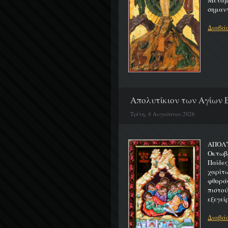
Μεταμο
σημαντ
Διαβάσ
Απολυτίκιον των Αγίων Ε
Τρίτη, 4 Αυγούστου 2026
ΑΠΟΛΥ
Οκτωβρ
Παίδε
χαρίτ
φθορά
πιστο
εξεγείρ
Διαβάσ