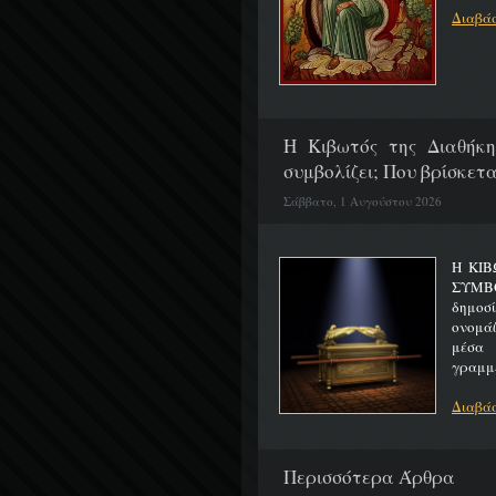
Διαβάσ
H Κιβωτός της Διαθήκη
συμβολίζει; Που βρίσκετα
Σάββατο, 1 Αυγούστου 2026
Η ΚΙΒ
ΣΥΜΒ
δημοσ
ονομά
μέσα 
γραμμέ
Διαβάσ
Περισσότερα Άρθρα