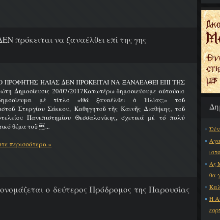
ΔΕΝ πρόκειται να ξαναέλθει επί της γης
 Ο ΠΡΟΦΗΤΗΣ ΗΛΙΑΣ ΔΕΝ ΠΡΟΚΕΙΤΑΙ ΝΑ ΞΑΝΑΕΛΘΕΙ ΕΠΙ ΤΗΣ
ώτη Δημοσίευσις 20/07/2017Κατωτέρω δημοσιεύουμε αὐτούσιο
δημοσίευμα μέ τίτλο «Θά ξαναέλθει ὁ Ἠλίας;» τοῦ
Δη
ιστοῦ Στεργίου Σάκκου, Καθηγητοῦ τῆς Καινῆς Διαθήκης, τοῦ
οτελείου Πανεπιστημίου Θεσσαλονίκης, σχετικά μέ τό πολύ
ικό θέμα τοῦ ...
Σύν
Αγα
τε περισσότερα »
ιστ
Ας 
θα 
Καλ
 ονομάζεται ο δεύτερος Πρόδρομος της Παρουσίας
Η Α
εορ