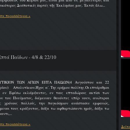
ρφώσεως τοῦ Κυρίου μας, εἶναι μία ἀπό τίς μεγαλύτερες καί
ικότερες Δεσποτικές ἑορτές τῆς Ἐκκλησίας μας. Ἐκτός ὅλω...
τε περισσότερα »
πτά Παίδων - 4/8 & 22/10
ΤΙΚΙΟΝ ΤΩΝ ΑΓΙΩΝ ΕΠΤΑ ΠΑΙΔΩΝ(4 Αυγούστου και 22
ίου) Απολυτίκιον.Ήχος α΄. Της ερήμου πολίτης.Οι επτάριθμοι
ς εν Εφέσω εκλάμψαντες, εν ταις επταδώροις ακτίσι των
ων του Πνεύματος, διέμειναν θανόντες υπέρ νουν, ανώτεροι
ς χρόνοις πολλοίς, την παγκόσμιον ανάστασιν εμφανώς,
ύμενοι τους κράζοντας, δόξα τω αφθαρτώσαντι ημάς, δόξα τω
αντι,...
τε περισσότερα »
Δείτ