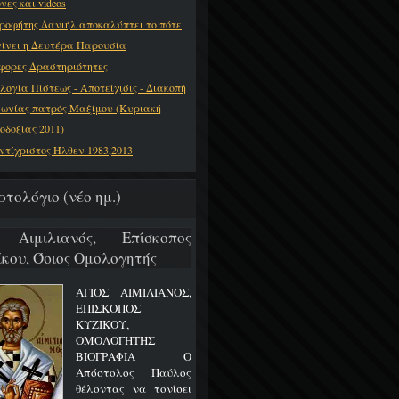
νες και videos
ροφήτης Δανιήλ αποκαλύπτει το πότε
γίνει η Δευτέρα Παρουσία
φορες Δραστηριότητες
λογία Πίστεως - Αποτείχισις - Διακοπή
νωνίας πατρός Μαξίμου (Κυριακή
οδοξίας 2011)
ντίχριστος Ήλθεν 1983,2013
ρτολόγιο (νέο ημ.)
 Αιμιλιανός, Επίσκοπος
ίκου, Όσιος Ομολογητής
ΑΓΙΟΣ ΑΙΜΙΛΙΑΝΟΣ,
ΕΠΙΣΚΟΠΟΣ
ΚΥΖΙΚΟΥ,
ΟΜΟΛΟΓΗΤΗΣ
ΒΙΟΓΡΑΦΙΑ Ο
Απόστολος Παύλος
θέλοντας να τονίσει