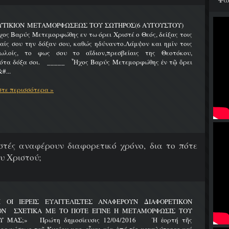
ΥΤΙΚΙΟΝ ΜΕΤΑΜΟΡΦΩΣΕΩΣ ΤΟΥ ΣΩΤΗΡΟΣ(6 ΑΥΓΟΥΣΤΟΥ)
Βαρύς Μετεμορφώθης εν τω όρει Χριστέ ο Θεός, δείξας τοις
ίς σου την δόξαν σου, καθώς ηδύναντο.Λάμψον και ημίν τοις
ωλοίς, το φως σου το αΐδιον,πρεσβείαις της Θεοτόκου,
ότα δόξα σοι. _____ Ἦχος Βαρύς Μετεμορφώθης ἐν τῷ ὄρει
#...
τε περισσότερα »
λιστές αναφέρουν διαφορετικό χρόνο, δια το πότε
υ Χριστού;
Ι ΟΙ ΙΕΡΕΙΣ ΕΥΑΓΓΕΛΙΣΤΕΣ ΑΝΑΦΕΡΟΥΝ ΔΙΑΦΟΡΕΤΙΚΟΝ
ΟΝ ΣΧΕΤΙΚΑ ΜΕ ΤΟ ΠΟΤΕ ΕΓΙΝΕ Η ΜΕΤΑΜΟΡΦΩΣΙΣ ΤΟΥ
Υ ΜΑΣ;» Πρώτη δημοσίευσις 12/04/2016 Ἡ ἑορτή τῆς