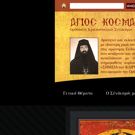
Ορθόδοξος Ιεραποστολικός Σύνδεσμος
Αγαπητοί και εκλεκτ
με ιδιαίτερη χαρά σ
στις ομώνυμες Εκδόσ
που αναζητούν και α
ανταλλάσουν με τ
ενημερωθείτε κυρίω
«ΣΗΜΕΙΑ των ΚΑΙΡΩΝ
που αφορούν την Ορθ
Γενικά Θέματα
Ο Σύνδεσμός μ