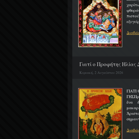
χαρίτ
φθορά
πιστο
εξεγείρ
Διαβάσ
Γιατί ο Προφήτης Ηλίας 
Κυριακή, 2 Αυγούστου 2026
ΓΙΑΤΙ
ΓΗΣΠρ
ἕνα 
μακαρ
Ἀριστ
σημαντ
Διαβάσ