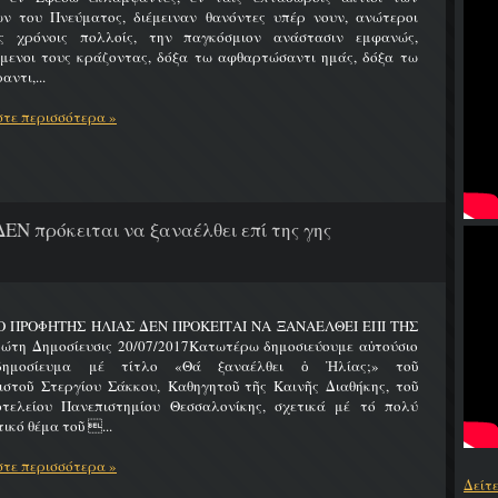
ων του Πνεύματος, διέμειναν θανόντες υπέρ νουν, ανώτεροι
ς χρόνοις πολλοίς, την παγκόσμιον ανάστασιν εμφανώς,
ύμενοι τους κράζοντας, δόξα τω αφθαρτώσαντι ημάς, δόξα τω
αντι,...
τε περισσότερα »
ΔΕΝ πρόκειται να ξαναέλθει επί της γης
 Ο ΠΡΟΦΗΤΗΣ ΗΛΙΑΣ ΔΕΝ ΠΡΟΚΕΙΤΑΙ ΝΑ ΞΑΝΑΕΛΘΕΙ ΕΠΙ ΤΗΣ
ώτη Δημοσίευσις 20/07/2017Κατωτέρω δημοσιεύουμε αὐτούσιο
δημοσίευμα μέ τίτλο «Θά ξαναέλθει ὁ Ἠλίας;» τοῦ
ιστοῦ Στεργίου Σάκκου, Καθηγητοῦ τῆς Καινῆς Διαθήκης, τοῦ
οτελείου Πανεπιστημίου Θεσσαλονίκης, σχετικά μέ τό πολύ
ικό θέμα τοῦ ...
τε περισσότερα »
Δείτ