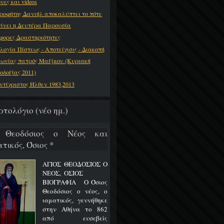
νες και videos
ροφήτης Δανιήλ αποκαλύπτει το πότε
γίνει η Δευτέρα Παρουσία
φορες Δραστηριότητες
λογία Πίστεως - Αποτείχισις - Διακοπή
νωνίας πατρός Μαξίμου (Κυριακή
οδοξίας 2011)
ντίχριστος Ήλθεν 1983,2013
ρτολόγιο (νέο ημ.)
 Θεοδόσιος ο Νέος και
τικός, Όσιος *
ΑΓΙΟΣ ΘΕΟΔΟΣΙΟΣ Ο
ΝΕΟΣ, ΟΣΙΟΣ
ΒΙΟΓΡΑΦΙΑ Ο Όσιος
Θεοδόσιος ο νέος, ο
ιαματικός, γεννήθηκε
στην Αθήνα το 862
από ευσεβείς