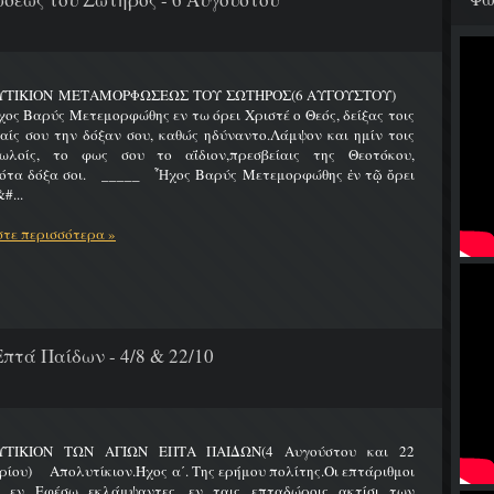
ΥΤΙΚΙΟΝ ΜΕΤΑΜΟΡΦΩΣΕΩΣ ΤΟΥ ΣΩΤΗΡΟΣ(6 ΑΥΓΟΥΣΤΟΥ)
Βαρύς Μετεμορφώθης εν τω όρει Χριστέ ο Θεός, δείξας τοις
ίς σου την δόξαν σου, καθώς ηδύναντο.Λάμψον και ημίν τοις
ωλοίς, το φως σου το αΐδιον,πρεσβείαις της Θεοτόκου,
ότα δόξα σοι. _____ Ἦχος Βαρύς Μετεμορφώθης ἐν τῷ ὄρει
#...
τε περισσότερα »
πτά Παίδων - 4/8 & 22/10
ΤΙΚΙΟΝ ΤΩΝ ΑΓΙΩΝ ΕΠΤΑ ΠΑΙΔΩΝ(4 Αυγούστου και 22
ίου) Απολυτίκιον.Ήχος α΄. Της ερήμου πολίτης.Οι επτάριθμοι
ς εν Εφέσω εκλάμψαντες, εν ταις επταδώροις ακτίσι των