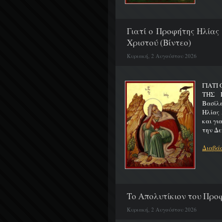
Γιατί ο Προφήτης Ηλίας
Χριστού (Βίντεο)
Κυριακή, 2 Αυγούστου 2026
ΓΙΑΤΙ
ΤΗΣ Π
Βασίλ
Ηλίας 
και γι
την Δε
Διαβάσ
Το Απολυτίκιον του Προφ
Κυριακή, 2 Αυγούστου 2026