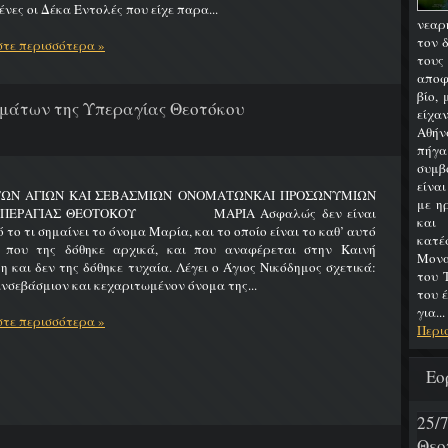
νες οι Δέκα Εντολές που είχε παρα...
νεαρ
τον 
τε περισσότερα »
του
αποφ
βίο,
μάτων της Υπεραγίας Θεοτόκου
είχα
Αθήν
πήγα
συμβ
είνα
ΤΩΝ ΑΓΙΩΝ ΚΑΙ ΣΕΒΑΣΜΙΩΝ ΟΝΟΜΑΤΩΝΚΑΙ ΠΡΟΣΩΝΥΜΙΩΝ
με η
ΥΠΕΡΑΓΙΑΣ ΘΕΟΤΟΚΟΥ ΜΑΡΙΑ Ασφαλώς δεν είναι
και
 το τι σημαίνει το όνομα Μαρία, και το οποίο είναι το καθ’ αυτό
κατ
 που της δόθηκε αρχικά, και που αναφέρεται στην Καινή
Μονα
η και δεν της δόθηκε τυχαία. Λέγει ο Άγιος Νικόδημος σχετικά:
του 
νσεβάσμιον και κεχαριτωμένον όνομα της...
του 
για...
τε περισσότερα »
Περι
Εο
25
Θεο