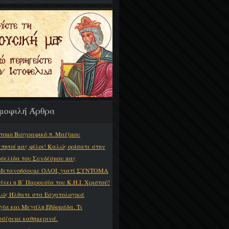
μοφιλή Άρθρα
τομο Βιογραφικό π. Μαξίμου
πητοί μας φίλοι! Καλώς ορίσατε στην
οσελίδα του Συνδέσμου μας
Μετανοήσουμε ΟΛΟΙ, γιατί ΣΥΝΤΟΜΑ
γίνει η Β΄ Παρουσία του Κ.Η.Ι. Χριστού!
ώς Ήλθατε στα Εσχατολογικά
γία και Μεγάλη Εβδομάδα. Τι
τάζουμε καθημερινά.