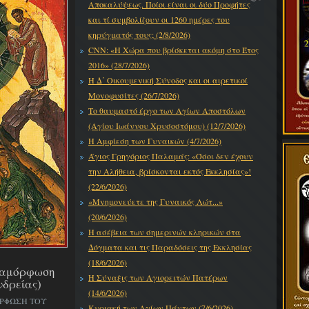
Αποκαλύψεως. Ποίοι είναι οι δύο Προφήτες
και τί συμβολίζουν οι 1260 ημέρες του
κηρύγματός τους; (2/8/2026)
CNN: «Η Χώρα που βρίσκεται ακόμη στο Έτος
2016» (28/7/2026)
Η Δ΄ Οικουμενική Σύνοδος και οι αιρετικοί
Μονοφυσίτες (26/7/2026)
Το θαυμαστό έργο των Αγίων Αποστόλων
(Αγίου Ιωάννου Χρυσοστόμου) (12/7/2026)
Η Αμφίεση των Γυναικών (4/7/2026)
Άγιος Γρηγόριος Παλαμάς: «Όσοι δεν έχουν
την Αλήθεια, βρίσκονται εκτός Εκκλησίας»!
(22/6/2026)
«Μνημονεύετε της Γυναικός Λώτ...»
(20/6/2026)
Η ασέβεια των σημερινών κληρικών στα
Δόγματα και τις Παραδόσεις της Εκκλησίας
(18/6/2026)
εταμόρφωση
Η Σύναξις των Αγιορειτών Πατέρων
νδρείας)
(14/6/2026)
ΟΡΦΩΣΗ ΤΟΥ
Κυριακή των Αγίων Πάντων (7/6/2026)