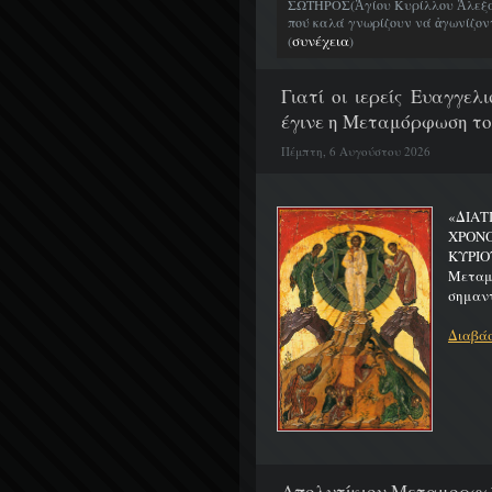
ΣΩΤΗΡΟΣ(Ἁγίου Κυρίλλου Ἀλεξα
πού καλά γνωρίζουν νά ἀγωνίζοντα
συνέχεια
(
)
Γιατί οι ιερείς Ευαγγε
έγινε η Μεταμόρφωση το
Πέμπτη, 6 Αυγούστου 2026
«ΔΙΑΤ
ΧΡΟΝ
ΚΥΡΙΟ
Μεταμο
σημαντ
Διαβάσ
Απολυτίκιον Μεταμορφώσ