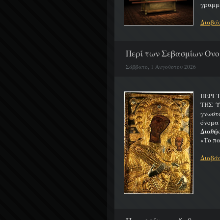
γραμμέ
Διαβάσ
Περί των Σεβασμίων Ονο
Σάββατο, 1 Αυγούστου 2026
ΠΕΡΙ 
ΤΗΣ 
γνωστό
όνομα
Διαθήκ
«Το πα
Διαβάσ