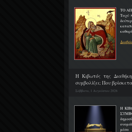
ΤΟ ΑΠ
Ταχύ 
δεύτερ
καταπ
καθαρίζ
Διαβάσ
H Κιβωτός της Διαθήκη
συμβολίζει; Που βρίσκετα
Σάββατο, 1 Αυγούστου 2026
Η ΚΙΒ
ΣΥΜΒ
δημοσ
ονομά
μέσα 