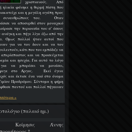
χριστιανούς. Από
ή ηλικία φάνηκε η θερμή πίστη που
διακατείχε και η μεγάλη αγάπη προς
ς συνανθρώπους του. Όταν
άσισε να αποσυρθεί στον μοναχικό
 μοίρασε την περιουσία του σ’ όσους
ν ανάγκη και πήγε λίγο έξω από την
α. Όμως πολλοί ήταν αυτοί που
ιναν για να τον δουν και να τον
ουλευτούν, κάτι που τον εμπόδιζε να
ι απερίσπαστος και να προσεύχεται
ρεμία και ησυχία. Για αυτό το λόγο
 για να μπορέσει να μονάσει,
έφυγε στο Άργος. Εκεί έγινε
χός και έκτισε ένα ναό στο όνομα
Τιμίου Προδρόμου. Σύντομα η φήμη
έφθασε παντού και πολλοί πήγαιναν
σσότερα »
ρτολόγιο (παλαιό ημ.)
/7 Κοίμησις Άννης
προμήτορος *