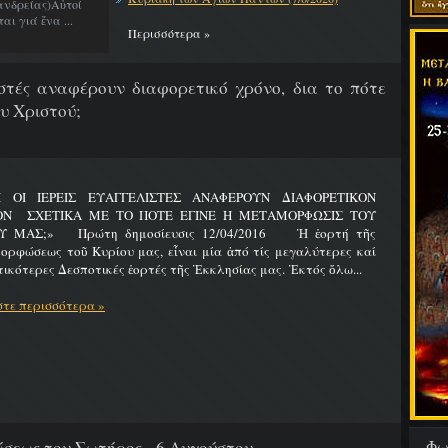
νδρείας)Αὐτοί
ι γιά ἕνα ...
Περισσότερα »
λιστές αναφέρουν διαφορετικό χρόνο, δια το πότε
υ Χριστού;
Ι ΟΙ ΙΕΡΕΙΣ ΕΥΑΓΓΕΛΙΣΤΕΣ ΑΝΑΦΕΡΟΥΝ ΔΙΑΦΟΡΕΤΙΚΟΝ
ΟΝ ΣΧΕΤΙΚΑ ΜΕ ΤΟ ΠΟΤΕ ΕΓΙΝΕ Η ΜΕΤΑΜΟΡΦΩΣΙΣ ΤΟΥ
Υ ΜΑΣ;» Πρώτη δημοσίευσις 12/04/2016 Ἡ ἑορτή τῆς
ρφώσεως τοῦ Κυρίου μας, εἶναι μία ἀπό τίς μεγαλύτερες καί
ικότερες Δεσποτικές ἑορτές τῆς Ἐκκλησίας μας. Ἐκτός ὅλω...
τε περισσότερα »
Φω
εως του Σωτήρος - 6 Αυγούστου