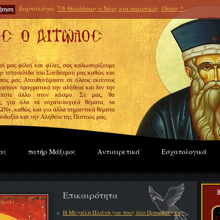
Εορτολόγιο:
7/8 Θεοδόσιος ο Νέος και ιαματικός, Όσιος *
...
οί μας φίλοι και φίλες, σας καλωσορίζουμε
την ιστοσελίδα του Συνδέσμου μας καθώς και
εις μας. Απευθυνόμαστε σε όλους εκείνους
γαπούν πραγματικά την αλήθεια και δεν την
ίποτε άλλο στον κόσμο. Σε μας, θα
ς, για όλα τα εσχατολογικά θέματα, τα
», καθώς και για άλλα σημαντικά θέματα
οδοξία και την Αλήθεια της Πίστεώς μας.
ας
πατήρ Μάξιμος
Αντιαιρετικά
Εσχατολογικά
Επικαιρότητα
Η Μεγάλη Πλάνη για τους δύο Προφήτες της