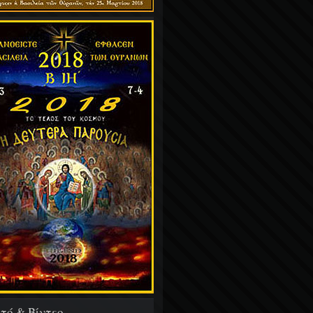
τό & Βίντεο