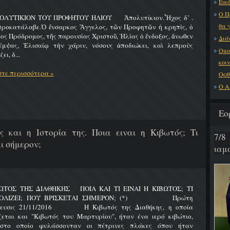
Εικό
Ο Π
ΟΛΥΤΙΚΙΟΝ ΤΟΥ ΠΡΟΦΗΤΟΥ ΗΛΙΟΥ Ἀπολυτίκιον.Ἦχος δ’ .
θα 
προκατάλαβε.Ὁ ἔνσαρκος Ἄγγελος, τῶν Προφητῶν ἡ κρηπίς, ὁ
ος Πρόδρομος, τῆς παρουσίας Χριστοῦ, Ἠλίας ὁ ἔνδοξος, ἄνωθεν
Διά
έμψας, Ἐλισαίῳ τὴν χάριν, νόσους ἀποδιώκει, καὶ λεπροὺς
Ομο
ει, δ...
κοι
τε περισσότερα »
Ορθ
Ο Α
Εο
ς και η Ιστορία της. Ποια ειναι η Κιβωτός; Τι
7/8
ι σήμερον;
ιαμα
ΩΤΟΣ ΤΗΣ ΔΙΑΘΗΚΗΣ ΠΟΙΑ ΚΑΙ ΤΙ ΕΙΝΑΙ Η ΚΙΒΩΤΟΣ; ΤΙ
ΟΛΙΖΕΙ; ΠΟΥ ΒΡΙΣΚΕΤΑΙ ΣΗΜΕΡΟΝ; (*) Πρώτη
ίευσις 21/11/2016 Η Κιβωτός της Διαθήκης, η οποία
ζεται και "Κιβωτός του Μαρτυρίου", ήταν ένα ιερό κιβώτιο,
στο οποίο φυλάσσονταν οι πέτρινες πλάκες όπου ήταν