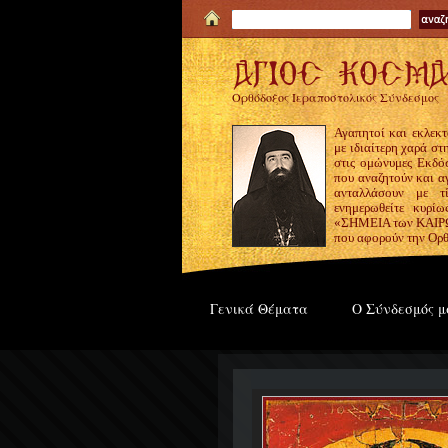
Ορθόδοξος Ιεραποστολικός Σύνδεσμος
Αγαπητοί και εκλεκτ
με ιδιαίτερη χαρά σ
στις ομώνυμες Εκδόσ
που αναζητούν και α
ανταλλάσουν με τ
ενημερωθείτε κυρίω
«ΣΗΜΕΙΑ των ΚΑΙΡΩΝ
που αφορούν την Ορθ
Γενικά Θέματα
Ο Σύνδεσμός μ