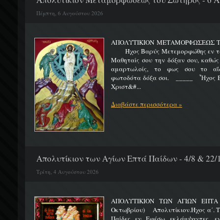
Πέμπτη, 6 Αυγούστου 2026
ΑΠΟΛΥΤΙΚΙΟΝ ΜΕΤΑΜΟΡΦΩΣΕΩΣ 
Ήχος Βαρύς Μετεμορφώθης εν τω όρ
Μαθηταίς σου την δόξαν σου, καθώς
αμαρτωλοίς, το φως σου το αΐδι
φωτοδότα δόξα σοι. _____ Ἦχος Β
Χριστ&#...
Διαβάστε περισσότερα »
Απολυτίκιον των Αγίων Επτά Παίδων - 4/8 & 22/
Τρίτη, 4 Αυγούστου 2026
ΑΠΟΛΥΤΙΚΙΟΝ ΤΩΝ ΑΓΙΩΝ ΕΠΤΑ 
Οκτωβρίου) Απολυτίκιον.Ήχος α΄. Τη
Παίδες εν Εφέσω εκλάμψαντες, ε