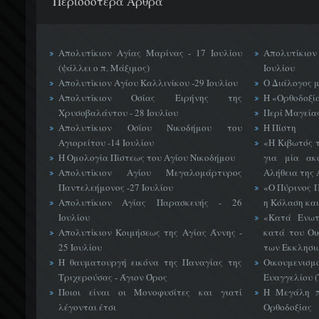
Περισσότερα Άρθρα
Απολυτίκιον Αγίας Μαρίνας - 17 Ιουλίου
Απολυτίκιο
(ψάλλει ο π. Μάξιμος)
Ιουλίου
Απολυτίκιον Αγίου Καλλινίκου -29 Ιουλίου
Ο Διάλογος 
Απολυτίκιον Οσίας Ειρήνης της
Η «Ορθοδοξί
Χρυσοβαλάντου - 28 Ιουλίου
Περί Μαγείας
Απολυτίκιον Οσίου Νικοδήμου του
Η Πίστη
Αγιορείτου -14 Ιουλίου
«H Κιβωτός 
Η Ομολογία Πίστεως του Αγίου Νικοδήμου
για μία ακ
Απολυτίκιον Αγίου Μεγαλομάρτυρος
Αλήθεια της 
Παντελεήμονος -27 Ιουλίου
«Ο Πύρινος Π
Απολυτίκιον Αγίας Παρασκευής - 26
η Κόλαση και
Ιουλίου
«Κατά Ενωτ
Απολυτίκιον Κοιμήσεως της Αγίας Άννης -
κατά του Οι
25 Ιουλίου
των Εκκλησι
Η θαυματουργή εικόνα της Παναγίας της
Οικουμεν
Τριχερούσας - Άγιον Όρος
Ευαγγελίου 
Ποιοι είναι οι Μονοφυσίτες και γιατί
Η Μεγάλη π
λέγονται έτσι
Ορθοδοξίας