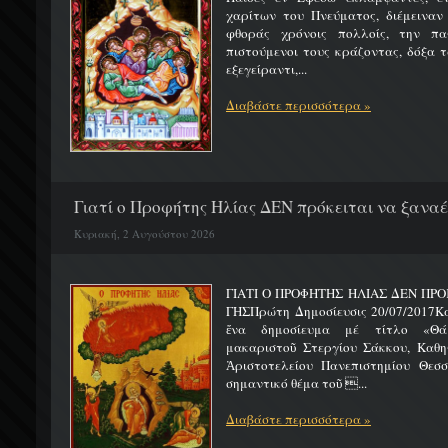
χαρίτων του Πνεύματος, διέμειναν
φθοράς χρόνοις πολλοίς, την πα
πιστούμενοι τους κράζοντας, δόξα 
εξεγείραντι,...
Διαβάστε περισσότερα »
Γιατί ο Προφήτης Ηλίας ΔΕΝ πρόκειται να ξαναέλ
Κυριακή, 2 Αυγούστου 2026
ΓΙΑΤΙ Ο ΠΡΟΦΗΤΗΣ ΗΛΙΑΣ ΔΕΝ ΠΡΟ
ΓΗΣΠρώτη Δημοσίευσις 20/07/2017Κ
ἕνα δημοσίευμα μέ τίτλο «Θά
μακαριστοῦ Στεργίου Σάκκου, Καθηγ
Ἀριστοτελείου Πανεπιστημίου Θεσσ
σημαντικό θέμα τοῦ ...
Διαβάστε περισσότερα »