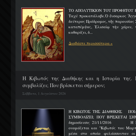
ΤΟ ΑΠΟΛΥΤΙΚΙΟΝ ΤΟΥ ΠΡΟΦΗΤΟΥ Η
Ταχύ προκατάλαβε.Ὁ ἔνσαρκος Ἄγγε
δεύτερος Πρόδρομος, τῆς παρουσίας Χ
καταπέμψας, Ἐλισαίῳ τὴν χάριν, ν
καθαρίζει, δ...
Διαβάστε περισσότερα »
H Κιβωτός της Διαθήκης και η Ιστορία της. 
συμβολίζει; Που βρίσκεται σήμερον;
Σάββατο, 1 Αυγούστου 2026
Η ΚΙΒΩΤΟΣ ΤΗΣ ΔΙΑΘΗΚΗΣ ΠΟΙΑ 
ΣΥΜΒΟΛΙΖΕΙ; ΠΟΥ ΒΡΙΣΚΕΤ
δημοσίευσις 21/11/2016 Η Κιβ
ονομάζεται και "Κιβωτός του Μαρτυ
μέσα στο οποίο φυλάσσονταν οι