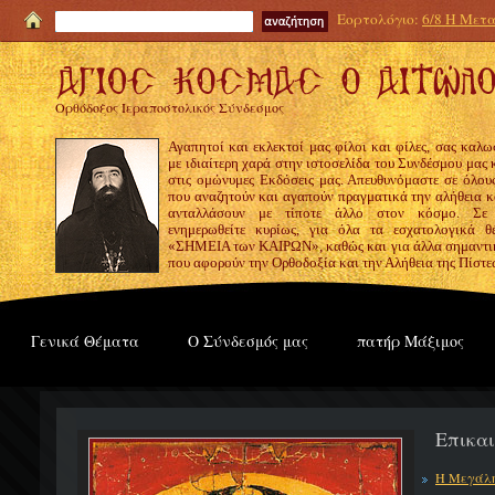
Εορτολόγιο:
6/8 Η Μετα
Ορθόδοξος Ιεραποστολικός Σύνδεσμος
Αγαπητοί και εκλεκτοί μας φίλοι και φίλες, σας καλω
με ιδιαίτερη χαρά στην ιστοσελίδα του Συνδέσμου μας
στις ομώνυμες Εκδόσεις μας. Απευθυνόμαστε σε όλους
που αναζητούν και αγαπούν πραγματικά την αλήθεια κα
ανταλλάσουν με τίποτε άλλο στον κόσμο. Σε
ενημερωθείτε κυρίως, για όλα τα εσχατολογικά θ
«ΣΗΜΕΙΑ των ΚΑΙΡΩΝ», καθώς και για άλλα σημαντι
που αφορούν την Ορθοδοξία και την Αλήθεια της Πίστε
Γενικά Θέματα
Ο Σύνδεσμός μας
πατήρ Μάξιμος
Επικα
Η Μεγάλη