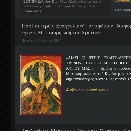
ΣΩΤΗΡΟΣ(Ἁγίου Κυρίλλου Ἀλεξανδρείας)Αὐτοί
πού καλά γνωρίζουν νά ἀγωνίζονται γιά ἕνα ...
Περισσότ
συνέχεια
(
)
Γιατί οι ιερείς Ευαγγελιστές αναφέρουν διαφο
έγινε η Μεταμόρφωση του Χριστού;
Πέμπτη, 6 Αυγούστου 2026
«ΔΙΑΤΙ ΟΙ ΙΕΡΕΙΣ ΕΥΑΓΓΕΛΙΣΤ
ΧΡΟΝΟΝ ΣΧΕΤΙΚΑ ΜΕ ΤΟ ΠΟΤΕ 
ΚΥΡΙΟΥ ΜΑΣ;» Πρώτη δημοσίευσ
Μεταμορφώσεως τοῦ Κυρίου μας, εἶν
σημαντικότερες Δεσποτικές ἑορτές τῆ
Διαβάστε περισσότερα »
Απολυτίκιον Μεταμορφώσεως του Σωτήρος - 6 