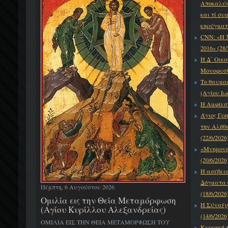
Αποκαλύψε
και τί συ
κηρύγματό
CNN: «Η 
2016» (28/
Η Δ΄ Οικο
Μονοφυσίτ
Το θαυμα
(Αγίου Ιω
Η Αμφίεση
Άγιος Γρη
την Αλήθε
(22/6/2026
«Μνημονεύ
(20/6/2026
Η ασέβει
Δόγματα κ
Πέμπτη, 6 Αυγούστου 2026
(18/6/2026
Ομιλία εις την Θεία Μεταμόρφωση
Η Σύναξι
(Αγίου Κυρίλλου Αλεξανδρείας)
(14/6/2026
ΟΜΙΛΙΑ ΕΙΣ ΤΗΝ ΘΕΙΑ ΜΕΤΑΜΟΡΦΩΣΗ ΤΟΥ
Κυριακή τ