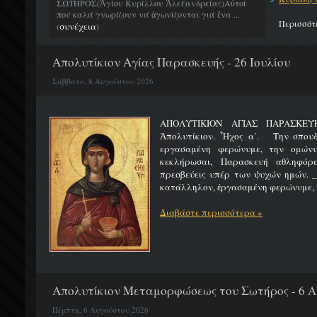
ΣΩΤΗΡΟΣ(Ἁγίου Κυρίλλου Ἀλεξανδρείας)Αὐτοί
πού καλά γνωρίζουν νά ἀγωνίζονται γιά ἕνα ...
Περισσότ
συνέχεια
(
)
Απολυτίκιον Αγίας Παρασκευής - 26 Ιουλίου
Σάββατο, 8 Αυγούστου 2026
ΑΠΟΛΥΤΙΚΙΟΝ ΑΓΙΑΣ ΠΑΡ
Ἀπολυτίκιον. Ἦχος α΄. Την σπουδ
εργασαμένη φερώνυμε, την ομώνυ
κεκλήρωσαι, Παρασκευή αθληφόρε
πρεσβεύεις υπέρ των ψυχών ημών. _
κατάλληλον, ἐργασαμένη φερώνυμε, τ
Διαβάστε περισσότερα »
Απολυτίκιον Μεταμορφώσεως του Σωτήρος - 6 
Πέμπτη, 6 Αυγούστου 2026