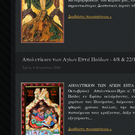
Μεταμορφώσεως τοῦ Κυρίου μας, εἶν
σημαντικότερες Δεσποτικές ἑορτές τῆ
Διαβάστε περισσότερα »
Απολυτίκιον των Αγίων Επτά Παίδων - 4/8 & 22/
Τρίτη, 4 Αυγούστου 2026
ΑΠΟΛΥΤΙΚΙΟΝ ΤΩΝ ΑΓΙΩΝ ΕΠΤΑ 
Οκτωβρίου) Απολυτίκιον.Ήχος α΄. Τη
Παίδες εν Εφέσω εκλάμψαντες, ε
χαρίτων του Πνεύματος, διέμειναν
φθοράς χρόνοις πολλοίς, την πα
πιστούμενοι τους κράζοντας, δόξα 
εξεγείραντι,...
Διαβάστε περισσότερα »