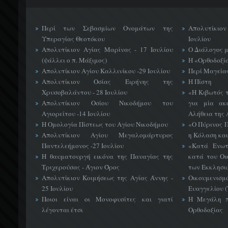
Περί των Σεβασμίων Ονομάτων της
Απολυτίκιο
Υπεραγίας Θεοτόκου
Ιουλίου
Απολυτίκιον Αγίας Μαρίνας - 17 Ιουλίου
Ο Διάλογος 
(ψάλλει ο π. Μάξιμος)
Η «Ορθοδοξί
Απολυτίκιον Αγίου Καλλινίκου -29 Ιουλίου
Περί Μαγείας
Απολυτίκιον Οσίας Ειρήνης της
Η Πίστη
Χρυσοβαλάντου - 28 Ιουλίου
«H Κιβωτός 
Απολυτίκιον Οσίου Νικοδήμου του
για μία ακ
Αγιορείτου -14 Ιουλίου
Αλήθεια της 
Η Ομολογία Πίστεως του Αγίου Νικοδήμου
«Ο Πύρινος Π
Απολυτίκιον Αγίου Μεγαλομάρτυρος
η Κόλαση και
Παντελεήμονος -27 Ιουλίου
«Κατά Ενωτ
Η θαυματουργή εικόνα της Παναγίας της
κατά του Οι
Τριχερούσας - Άγιον Όρος
των Εκκλησι
Απολυτίκιον Κοιμήσεως της Αγίας Άννης -
Οικουμεν
25 Ιουλίου
Ευαγγελίου 
Ποιοι είναι οι Μονοφυσίτες και γιατί
Η Μεγάλη π
λέγονται έτσι
Ορθοδοξίας