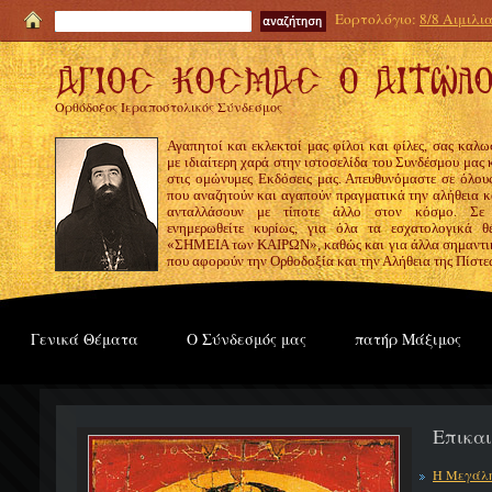
Εορτολόγιο:
8/8 Αιμιλι
Ορθόδοξος Ιεραποστολικός Σύνδεσμος
Αγαπητοί και εκλεκτοί μας φίλοι και φίλες, σας καλω
με ιδιαίτερη χαρά στην ιστοσελίδα του Συνδέσμου μας
στις ομώνυμες Εκδόσεις μας. Απευθυνόμαστε σε όλους
που αναζητούν και αγαπούν πραγματικά την αλήθεια κα
ανταλλάσουν με τίποτε άλλο στον κόσμο. Σε
ενημερωθείτε κυρίως, για όλα τα εσχατολογικά θ
«ΣΗΜΕΙΑ των ΚΑΙΡΩΝ», καθώς και για άλλα σημαντι
που αφορούν την Ορθοδοξία και την Αλήθεια της Πίστε
Γενικά Θέματα
Ο Σύνδεσμός μας
πατήρ Μάξιμος
Επικα
Η Μεγάλη