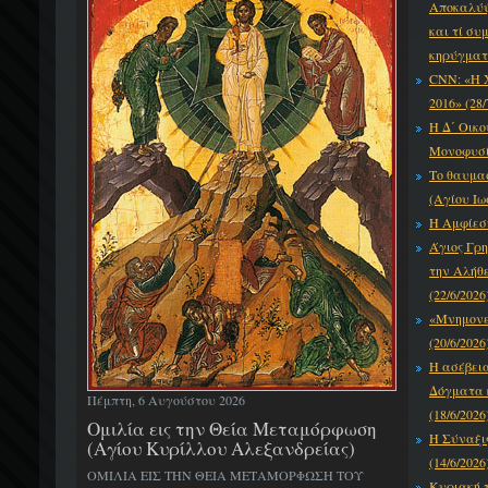
Αποκαλύψε
και τί συ
κηρύγματό
CNN: «Η 
2016» (28/
Η Δ΄ Οικο
Μονοφυσίτ
Το θαυμα
(Αγίου Ιω
Η Αμφίεση
Άγιος Γρη
την Αλήθε
(22/6/2026
«Μνημονεύ
(20/6/2026
Η ασέβει
Δόγματα κ
Πέμπτη, 6 Αυγούστου 2026
(18/6/2026
Ομιλία εις την Θεία Μεταμόρφωση
Η Σύναξι
(Αγίου Κυρίλλου Αλεξανδρείας)
(14/6/2026
ΟΜΙΛΙΑ ΕΙΣ ΤΗΝ ΘΕΙΑ ΜΕΤΑΜΟΡΦΩΣΗ ΤΟΥ
Κυριακή τ