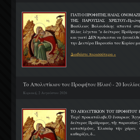
ΓΙΑΤΙ Ο ΠΡΟΦΗΤΗΣ ΗΛΙΑΣ ΟΝΟΜΑΖ
ΤΗΣ ΠΑΡΟΥΣΙΑΣ ΧΡΙΣΤΟΥ»Πρώτη 
Βασίλειος Βολουδάκης απαντά στ
Ηλίας λέγεται "ο δεύτερος Πρόδρομ
και γιατί ΔΕΝ πρόκειται να ξαναέλθε
την Δευτέρα Παρουσία του Κυρίου μας
Διαβάστε περισσότερα »
Το Απολυτίκιον του Προφήτου Ηλιού - 20 Ιουλίο
Κυριακή, 2 Αυγούστου 2026
ΤΟ ΑΠΟΛΥΤΙΚΙΟΝ ΤΟΥ ΠΡΟΦΗΤΟΥ Η
Ταχύ προκατάλαβε.Ὁ ἔνσαρκος Ἄγγε
δεύτερος Πρόδρομος, τῆς παρουσίας Χ
καταπέμψας, Ἐλισαίῳ τὴν χάριν, ν
καθαρίζει, δ...