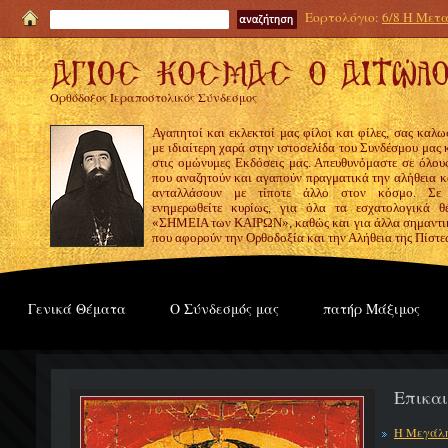
Εορτολόγιο:
6/8 Η Μετα
Ορθόδοξος Ιεραποστολικός Σύνδεσμος
Αγαπητοί και εκλεκτοί μας φίλοι και φίλες, σας καλω
με ιδιαίτερη χαρά στην ιστοσελίδα του Συνδέσμου μας
στις ομώνυμες Εκδόσεις μας. Απευθυνόμαστε σε όλους
που αναζητούν και αγαπούν πραγματικά την αλήθεια κα
ανταλλάσουν με τίποτε άλλο στον κόσμο. Σε
ενημερωθείτε κυρίως, για όλα τα εσχατολογικά θ
«ΣΗΜΕΙΑ των ΚΑΙΡΩΝ», καθώς και για άλλα σημαντι
που αφορούν την Ορθοδοξία και την Αλήθεια της Πίστε
Γενικά Θέματα
Ο Σύνδεσμός μας
πατήρ Μάξιμος
Επικα
Η Μεγάλη