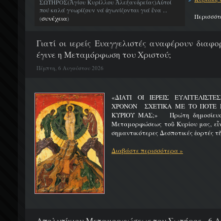
ΣΩΤΗΡΟΣ(Ἁγίου Κυρίλλου Ἀλεξανδρείας)Αὐτοί
πού καλά γνωρίζουν νά ἀγωνίζονται γιά ἕνα ...
Περισσότ
συνέχεια
(
)
Γιατί οι ιερείς Ευαγγελιστές αναφέρουν διαφο
έγινε η Μεταμόρφωση του Χριστού;
Πέμπτη, 6 Αυγούστου 2026
«ΔΙΑΤΙ ΟΙ ΙΕΡΕΙΣ ΕΥΑΓΓΕΛΙΣΤ
ΧΡΟΝΟΝ ΣΧΕΤΙΚΑ ΜΕ ΤΟ ΠΟΤΕ 
ΚΥΡΙΟΥ ΜΑΣ;» Πρώτη δημοσίευσ
Μεταμορφώσεως τοῦ Κυρίου μας, εἶν
σημαντικότερες Δεσποτικές ἑορτές τῆ
Διαβάστε περισσότερα »
Απολυτίκιον Μεταμορφώσεως του Σωτήρος - 6 