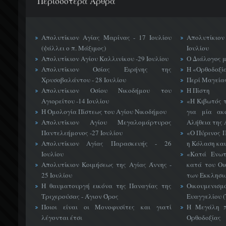
Περισσότερα Άρθρα
Απολυτίκιον Αγίας Μαρίνας - 17 Ιουλίου
Απολυτίκιο
(ψάλλει ο π. Μάξιμος)
Ιουλίου
Απολυτίκιον Αγίου Καλλινίκου -29 Ιουλίου
Ο Διάλογος 
Απολυτίκιον Οσίας Ειρήνης της
Η «Ορθοδοξί
Χρυσοβαλάντου - 28 Ιουλίου
Περί Μαγείας
Απολυτίκιον Οσίου Νικοδήμου του
Η Πίστη
Αγιορείτου -14 Ιουλίου
«H Κιβωτός 
Η Ομολογία Πίστεως του Αγίου Νικοδήμου
για μία ακ
Απολυτίκιον Αγίου Μεγαλομάρτυρος
Αλήθεια της 
Παντελεήμονος -27 Ιουλίου
«Ο Πύρινος Π
Απολυτίκιον Αγίας Παρασκευής - 26
η Κόλαση και
Ιουλίου
«Κατά Ενωτ
Απολυτίκιον Κοιμήσεως της Αγίας Άννης -
κατά του Οι
25 Ιουλίου
των Εκκλησι
Η θαυματουργή εικόνα της Παναγίας της
Οικουμεν
Τριχερούσας - Άγιον Όρος
Ευαγγελίου 
Ποιοι είναι οι Μονοφυσίτες και γιατί
Η Μεγάλη π
λέγονται έτσι
Ορθοδοξίας