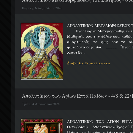
Πέμπτη, 6 Αυγούστου 2026
ΑΠΟΛΥΤΙΚΙΟΝ ΜΕΤΑΜΟΡΦΩΣΕΩΣ 
Ήχος Βαρύς Μετεμορφώθης εν τω όρ
Μαθηταίς σου την δόξαν σου, καθώς
αμαρτωλοίς, το φως σου το αΐδι
φωτοδότα δόξα σοι. _____ Ἦχος Β
Χριστ&#...
Διαβάστε περισσότερα »
Απολυτίκιον των Αγίων Επτά Παίδων - 4/8 & 22/
Τρίτη, 4 Αυγούστου 2026
ΑΠΟΛΥΤΙΚΙΟΝ ΤΩΝ ΑΓΙΩΝ ΕΠΤΑ 
Οκτωβρίου) Απολυτίκιον.Ήχος α΄. Τη
Παίδες εν Εφέσω εκλάμψαντες, ε