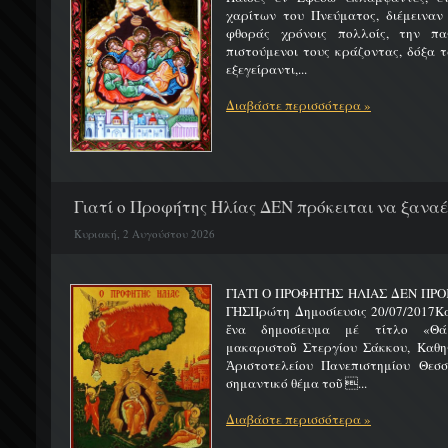
χαρίτων του Πνεύματος, διέμειναν
φθοράς χρόνοις πολλοίς, την πα
πιστούμενοι τους κράζοντας, δόξα 
εξεγείραντι,...
Διαβάστε περισσότερα »
Γιατί ο Προφήτης Ηλίας ΔΕΝ πρόκειται να ξαναέλ
Κυριακή, 2 Αυγούστου 2026
ΓΙΑΤΙ Ο ΠΡΟΦΗΤΗΣ ΗΛΙΑΣ ΔΕΝ ΠΡΟ
ΓΗΣΠρώτη Δημοσίευσις 20/07/2017Κ
ἕνα δημοσίευμα μέ τίτλο «Θά
μακαριστοῦ Στεργίου Σάκκου, Καθηγ
Ἀριστοτελείου Πανεπιστημίου Θεσσ
σημαντικό θέμα τοῦ ...
Διαβάστε περισσότερα »