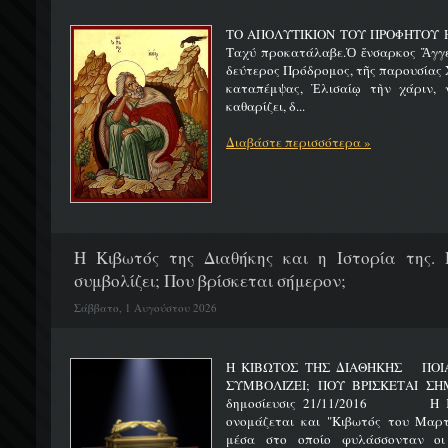
ΤΟ ΑΠΟΛΥΤΙΚΙΟΝ ΤΟΥ ΠΡΟΦΗΤΟΥ Η
Ταχύ προκατάλαβε.Ὁ ἔνσαρκος Ἄγγε
δεύτερος Πρόδρομος, τῆς παρουσίας Χ
καταπέμψας, Ἐλισαίῳ τὴν χάριν, ν
καθαρίζει, δ...
Διαβάστε περισσότερα »
H Κιβωτός της Διαθήκης και η Ιστορία της. 
συμβολίζει; Που βρίσκεται σήμερον;
Σάββατο, 1 Αυγούστου 2026
Η ΚΙΒΩΤΟΣ ΤΗΣ ΔΙΑΘΗΚΗΣ ΠΟΙΑ 
ΣΥΜΒΟΛΙΖΕΙ; ΠΟΥ ΒΡΙΣΚΕΤ
δημοσίευσις 21/11/2016 Η Κιβ
ονομάζεται και "Κιβωτός του Μαρτυ
μέσα στο οποίο φυλάσσονταν οι