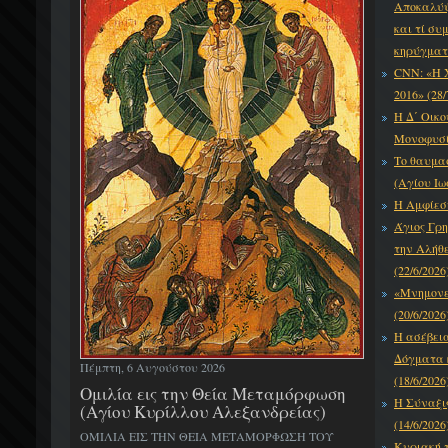
Αποκαλύψε
και τί συ
κηρύγματό
CNN: «Η 
2016» (28/
Η Δ΄ Οικο
Μονοφυσίτ
Το θαυμα
(Αγίου Ιω
Η Αμφίεση
Άγιος Γρη
την Αλήθε
(22/6/2026
«Μνημονεύ
(20/6/2026
Η ασέβει
Δόγματα κ
Πέμπτη, 6 Αυγούστου 2026
(18/6/2026
Ομιλία εις την Θεία Μεταμόρφωση
Η Σύναξι
(Αγίου Κυρίλλου Αλεξανδρείας)
(14/6/2026
ΟΜΙΛΙΑ ΕΙΣ ΤΗΝ ΘΕΙΑ ΜΕΤΑΜΟΡΦΩΣΗ ΤΟΥ
Κυριακή τ