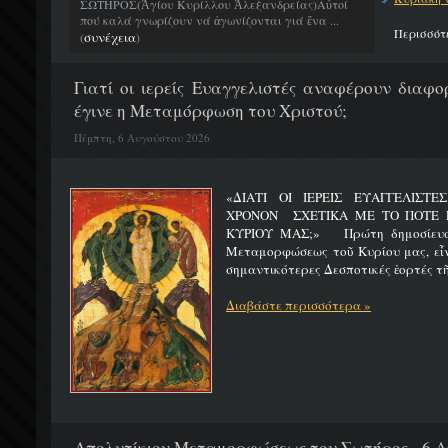
ΣΩΤΗΡΟΣ(Ἁγίου Κυρίλλου Ἀλεξανδρείας)Αὐτοί
πού καλά γνωρίζουν νά ἀγωνίζονται γιά ἕνα ...
Περισσότ
συνέχεια
(
)
Γιατί οι ιερείς Ευαγγελιστές αναφέρουν διαφο
έγινε η Μεταμόρφωση του Χριστού;
Πέμπτη, 6 Αυγούστου 2026
«ΔΙΑΤΙ ΟΙ ΙΕΡΕΙΣ ΕΥΑΓΓΕΛΙΣΤ
ΧΡΟΝΟΝ ΣΧΕΤΙΚΑ ΜΕ ΤΟ ΠΟΤΕ 
ΚΥΡΙΟΥ ΜΑΣ;» Πρώτη δημοσίευσ
Μεταμορφώσεως τοῦ Κυρίου μας, εἶν
σημαντικότερες Δεσποτικές ἑορτές τῆ
Διαβάστε περισσότερα »
Απολυτίκιον Μεταμορφώσεως του Σωτήρος - 6 