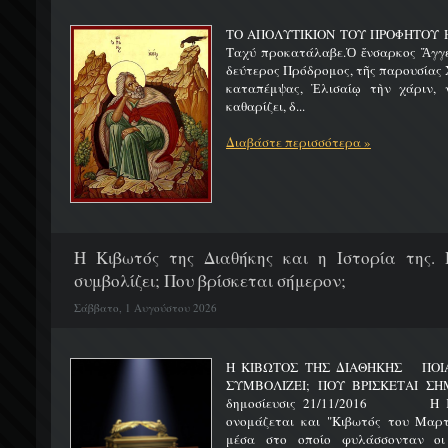
ΤΟ ΑΠΟΛΥΤΙΚΙΟΝ ΤΟΥ ΠΡΟΦΗΤΟΥ Η
Ταχύ προκατάλαβε.Ὁ ἔνσαρκος Ἄγγε
δεύτερος Πρόδρομος, τῆς παρουσίας Χ
καταπέμψας, Ἐλισαίῳ τὴν χάριν, ν
καθαρίζει, δ...
Διαβάστε περισσότερα »
H Κιβωτός της Διαθήκης και η Ιστορία της. 
συμβολίζει; Που βρίσκεται σήμερον;
Σάββατο, 1 Αυγούστου 2026
Η ΚΙΒΩΤΟΣ ΤΗΣ ΔΙΑΘΗΚΗΣ ΠΟΙΑ 
ΣΥΜΒΟΛΙΖΕΙ; ΠΟΥ ΒΡΙΣΚΕΤ
δημοσίευσις 21/11/2016 Η Κιβ
ονομάζεται και "Κιβωτός του Μαρτυ
μέσα στο οποίο φυλάσσονταν οι