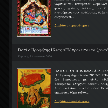
χαρίτων του Πνεύματος, διέμειναν
φθοράς χρόνοις πολλοίς, την πα
πιστούμενοι τους κράζοντας, δόξα 
εξεγείραντι,...
Διαβάστε περισσότερα »
Γιατί ο Προφήτης Ηλίας ΔΕΝ πρόκειται να ξαναέλ
Κυριακή, 2 Αυγούστου 2026
ΓΙΑΤΙ Ο ΠΡΟΦΗΤΗΣ ΗΛΙΑΣ ΔΕΝ ΠΡΟ
ΓΗΣΠρώτη Δημοσίευσις 20/07/2017Κ
ἕνα δημοσίευμα μέ τίτλο «Θά
μακαριστοῦ Στεργίου Σάκκου, Καθηγ
Ἀριστοτελείου Πανεπιστημίου Θεσσ
σημαντικό θέμα τοῦ ...
Διαβάστε περισσότερα »