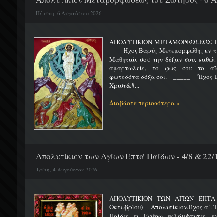
Πέμπτη, 6 Αυγούστου 2026
ΑΠΟΛΥΤΙΚΙΟΝ ΜΕΤΑΜΟΡΦΩΣΕΩΣ 
Ήχος Βαρύς Μετεμορφώθης εν τω όρ
Μαθηταίς σου την δόξαν σου, καθώς
αμαρτωλοίς, το φως σου το αΐδι
φωτοδότα δόξα σοι. _____ Ἦχος Β
Χριστ&#...
Διαβάστε περισσότερα »
Απολυτίκιον των Αγίων Επτά Παίδων - 4/8 & 22/
Τρίτη, 4 Αυγούστου 2026
ΑΠΟΛΥΤΙΚΙΟΝ ΤΩΝ ΑΓΙΩΝ ΕΠΤΑ 
Οκτωβρίου) Απολυτίκιον.Ήχος α΄. Τη
Παίδες εν Εφέσω εκλάμψαντες, ε