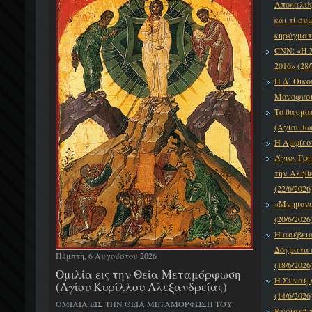
Αποκαλύψε
και τί συ
κηρύγματό
CNN: «Η 
2016» (28/
Η Δ΄ Οικο
Μονοφυσίτ
Το θαυμα
(Αγίου Ιω
Η Αμφίεση
Άγιος Γρη
την Αλήθε
(22/6/2026
«Μνημονεύ
(20/6/2026
Η ασέβει
Δόγματα κ
Πέμπτη, 6 Αυγούστου 2026
(18/6/2026
Ομιλία εις την Θεία Μεταμόρφωση
Η Σύναξι
(Αγίου Κυρίλλου Αλεξανδρείας)
(14/6/2026
ΟΜΙΛΙΑ ΕΙΣ ΤΗΝ ΘΕΙΑ ΜΕΤΑΜΟΡΦΩΣΗ ΤΟΥ
Κυριακή τ