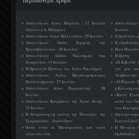
Περισσότερα Άρθρα
Απολυτίκιον Αγίας Μαρίνας - 17 Ιουλίου
Απολυτίκιο
(ψάλλει ο π. Μάξιμος)
Ιουλίου
Απολυτίκιον Αγίου Καλλινίκου -29 Ιουλίου
Ο Διάλογος 
Απολυτίκιον Οσίας Ειρήνης της
Η «Ορθοδοξί
Χρυσοβαλάντου - 28 Ιουλίου
Περί Μαγείας
Απολυτίκιον Οσίου Νικοδήμου του
Η Πίστη
Αγιορείτου -14 Ιουλίου
«H Κιβωτός 
Η Ομολογία Πίστεως του Αγίου Νικοδήμου
για μία ακ
Απολυτίκιον Αγίου Μεγαλομάρτυρος
Αλήθεια της 
Παντελεήμονος -27 Ιουλίου
«Ο Πύρινος Π
Απολυτίκιον Αγίας Παρασκευής - 26
η Κόλαση και
Ιουλίου
«Κατά Ενωτ
Απολυτίκιον Κοιμήσεως της Αγίας Άννης -
κατά του Οι
25 Ιουλίου
των Εκκλησι
Η θαυματουργή εικόνα της Παναγίας της
Οικουμεν
Τριχερούσας - Άγιον Όρος
Ευαγγελίου 
Ποιοι είναι οι Μονοφυσίτες και γιατί
Η Μεγάλη π
λέγονται έτσι
Ορθοδοξίας