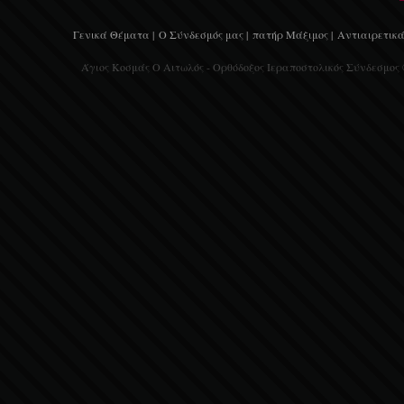
Γενικά Θέματα |
Ο Σύνδεσμός μας |
πατήρ Μάξιμος |
Αντιαιρετικά
Άγιος Κοσμάς Ο Αιτωλός - Ορθόδοξος Ιεραποστολικός Σύνδεσμος