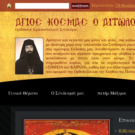
Εορτολόγιο:
7/8 Θεοδόσι
Ορθόδοξος Ιεραποστολικός Σύνδεσμος
Αγαπητοί και εκλεκτοί μας φίλοι και φίλες, σας καλω
με ιδιαίτερη χαρά στην ιστοσελίδα του Συνδέσμου μας
στις ομώνυμες Εκδόσεις μας. Απευθυνόμαστε σε όλους
που αναζητούν και αγαπούν πραγματικά την αλήθεια κα
ανταλλάσουν με τίποτε άλλο στον κόσμο. Σε
ενημερωθείτε κυρίως, για όλα τα εσχατολογικά θ
«ΣΗΜΕΙΑ των ΚΑΙΡΩΝ», καθώς και για άλλα σημαντι
που αφορούν την Ορθοδοξία και την Αλήθεια της Πίστε
Γενικά Θέματα
Ο Σύνδεσμός μας
πατήρ Μάξιμος
Επικα
Η Μεγάλη