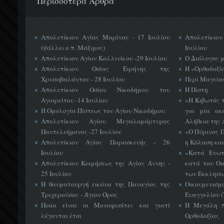
Περισσότερα Άρθρα
Απολυτίκιον Αγίας Μαρίνας - 17 Ιουλίου
Απολυτίκιο
(ψάλλει ο π. Μάξιμος)
Ιουλίου
Απολυτίκιον Αγίου Καλλινίκου -29 Ιουλίου
Ο Διάλογος 
Απολυτίκιον Οσίας Ειρήνης της
Η «Ορθοδοξί
Χρυσοβαλάντου - 28 Ιουλίου
Περί Μαγείας
Απολυτίκιον Οσίου Νικοδήμου του
Η Πίστη
Αγιορείτου -14 Ιουλίου
«H Κιβωτός 
Η Ομολογία Πίστεως του Αγίου Νικοδήμου
για μία ακ
Απολυτίκιον Αγίου Μεγαλομάρτυρος
Αλήθεια της 
Παντελεήμονος -27 Ιουλίου
«Ο Πύρινος Π
Απολυτίκιον Αγίας Παρασκευής - 26
η Κόλαση και
Ιουλίου
«Κατά Ενωτ
Απολυτίκιον Κοιμήσεως της Αγίας Άννης -
κατά του Οι
25 Ιουλίου
των Εκκλησι
Η θαυματουργή εικόνα της Παναγίας της
Οικουμεν
Τριχερούσας - Άγιον Όρος
Ευαγγελίου 
Ποιοι είναι οι Μονοφυσίτες και γιατί
Η Μεγάλη π
λέγονται έτσι
Ορθοδοξίας