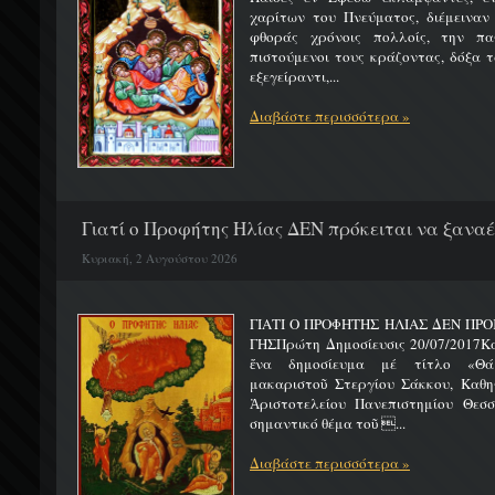
χαρίτων του Πνεύματος, διέμειναν
φθοράς χρόνοις πολλοίς, την πα
πιστούμενοι τους κράζοντας, δόξα 
εξεγείραντι,...
Διαβάστε περισσότερα »
Γιατί ο Προφήτης Ηλίας ΔΕΝ πρόκειται να ξαναέλ
Κυριακή, 2 Αυγούστου 2026
ΓΙΑΤΙ Ο ΠΡΟΦΗΤΗΣ ΗΛΙΑΣ ΔΕΝ ΠΡΟ
ΓΗΣΠρώτη Δημοσίευσις 20/07/2017Κ
ἕνα δημοσίευμα μέ τίτλο «Θά
μακαριστοῦ Στεργίου Σάκκου, Καθηγ
Ἀριστοτελείου Πανεπιστημίου Θεσσ
σημαντικό θέμα τοῦ ...
Διαβάστε περισσότερα »