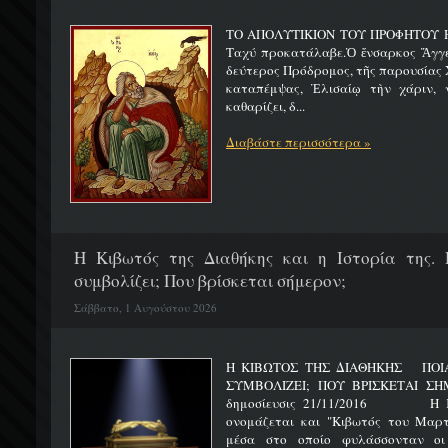
ΤΟ ΑΠΟΛΥΤΙΚΙΟΝ ΤΟΥ ΠΡΟΦΗΤΟΥ Η
Ταχύ προκατάλαβε.Ὁ ἔνσαρκος Ἄγγε
δεύτερος Πρόδρομος, τῆς παρουσίας Χ
καταπέμψας, Ἐλισαίῳ τὴν χάριν, ν
καθαρίζει, δ...
Διαβάστε περισσότερα »
H Κιβωτός της Διαθήκης και η Ιστορία της. 
συμβολίζει; Που βρίσκεται σήμερον;
Σάββατο, 1 Αυγούστου 2026
Η ΚΙΒΩΤΟΣ ΤΗΣ ΔΙΑΘΗΚΗΣ ΠΟΙΑ 
ΣΥΜΒΟΛΙΖΕΙ; ΠΟΥ ΒΡΙΣΚΕΤ
δημοσίευσις 21/11/2016 Η Κιβ
ονομάζεται και "Κιβωτός του Μαρτυ
μέσα στο οποίο φυλάσσονταν οι