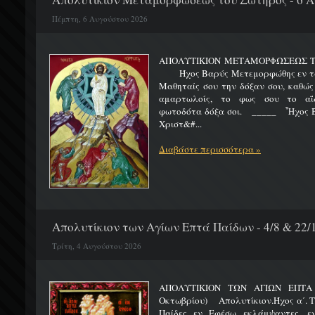
Πέμπτη, 6 Αυγούστου 2026
ΑΠΟΛΥΤΙΚΙΟΝ ΜΕΤΑΜΟΡΦΩΣΕΩΣ 
Ήχος Βαρύς Μετεμορφώθης εν τω όρ
Μαθηταίς σου την δόξαν σου, καθώς
αμαρτωλοίς, το φως σου το αΐδι
φωτοδότα δόξα σοι. _____ Ἦχος Β
Χριστ&#...
Διαβάστε περισσότερα »
Απολυτίκιον των Αγίων Επτά Παίδων - 4/8 & 22/
Τρίτη, 4 Αυγούστου 2026
ΑΠΟΛΥΤΙΚΙΟΝ ΤΩΝ ΑΓΙΩΝ ΕΠΤΑ 
Οκτωβρίου) Απολυτίκιον.Ήχος α΄. Τη
Παίδες εν Εφέσω εκλάμψαντες, ε