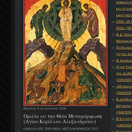
Αποκαλύψε
και τί συ
κηρύγματό
CNN: «Η 
2016» (28/
Η Δ΄ Οικο
Μονοφυσίτ
Το θαυμα
(Αγίου Ιω
Η Αμφίεση
Άγιος Γρη
την Αλήθε
(22/6/2026
«Μνημονεύ
(20/6/2026
Η ασέβει
Δόγματα κ
Πέμπτη, 6 Αυγούστου 2026
(18/6/2026
Ομιλία εις την Θεία Μεταμόρφωση
Η Σύναξι
(Αγίου Κυρίλλου Αλεξανδρείας)
(14/6/2026
ΟΜΙΛΙΑ ΕΙΣ ΤΗΝ ΘΕΙΑ ΜΕΤΑΜΟΡΦΩΣΗ ΤΟΥ
Κυριακή τ