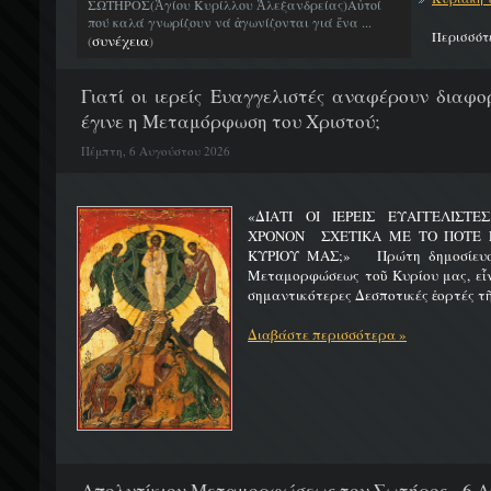
ΣΩΤΗΡΟΣ(Ἁγίου Κυρίλλου Ἀλεξανδρείας)Αὐτοί
πού καλά γνωρίζουν νά ἀγωνίζονται γιά ἕνα ...
Περισσότ
συνέχεια
(
)
Γιατί οι ιερείς Ευαγγελιστές αναφέρουν διαφο
έγινε η Μεταμόρφωση του Χριστού;
Πέμπτη, 6 Αυγούστου 2026
«ΔΙΑΤΙ ΟΙ ΙΕΡΕΙΣ ΕΥΑΓΓΕΛΙΣΤ
ΧΡΟΝΟΝ ΣΧΕΤΙΚΑ ΜΕ ΤΟ ΠΟΤΕ 
ΚΥΡΙΟΥ ΜΑΣ;» Πρώτη δημοσίευσ
Μεταμορφώσεως τοῦ Κυρίου μας, εἶν
σημαντικότερες Δεσποτικές ἑορτές τῆ
Διαβάστε περισσότερα »
Απολυτίκιον Μεταμορφώσεως του Σωτήρος - 6 