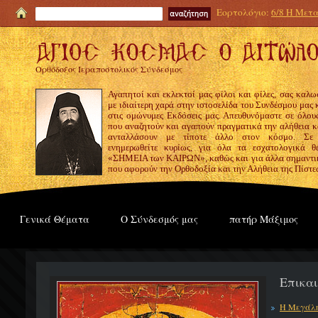
Εορτολόγιο:
6/8 Η Μετα
Ορθόδοξος Ιεραποστολικός Σύνδεσμος
Αγαπητοί και εκλεκτοί μας φίλοι και φίλες, σας καλω
με ιδιαίτερη χαρά στην ιστοσελίδα του Συνδέσμου μας
στις ομώνυμες Εκδόσεις μας. Απευθυνόμαστε σε όλους
που αναζητούν και αγαπούν πραγματικά την αλήθεια κα
ανταλλάσουν με τίποτε άλλο στον κόσμο. Σε
ενημερωθείτε κυρίως, για όλα τα εσχατολογικά θ
«ΣΗΜΕΙΑ των ΚΑΙΡΩΝ», καθώς και για άλλα σημαντι
που αφορούν την Ορθοδοξία και την Αλήθεια της Πίστε
Γενικά Θέματα
Ο Σύνδεσμός μας
πατήρ Μάξιμος
Επικα
Η Μεγάλη