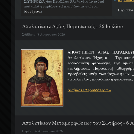
ΣΩΤΗΡΟΣ(Ἁγίου Κυρίλλου Ἀλεξανδρείας)Αὐτοί
πού καλά γνωρίζουν νά ἀγωνίζονται γιά ἕνα ...
Περισσότ
συνέχεια
(
)
Απολυτίκιον Αγίας Παρασκευής - 26 Ιουλίου
Σάββατο, 8 Αυγούστου 2026
ΑΠΟΛΥΤΙΚΙΟΝ ΑΓΙΑΣ ΠΑΡ
Ἀπολυτίκιον. Ἦχος α΄. Την σπουδ
εργασαμένη φερώνυμε, την ομώνυ
κεκλήρωσαι, Παρασκευή αθληφόρε
πρεσβεύεις υπέρ των ψυχών ημών. _
κατάλληλον, ἐργασαμένη φερώνυμε, τ
Διαβάστε περισσότερα »
Απολυτίκιον Μεταμορφώσεως του Σωτήρος - 6 
Πέμπτη, 6 Αυγούστου 2026