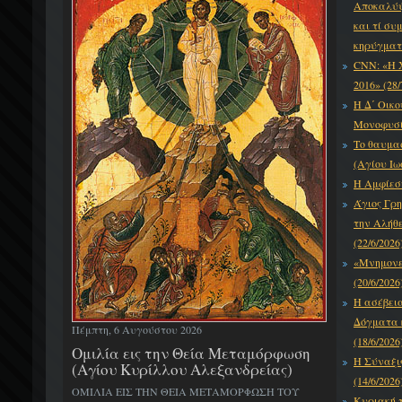
Αποκαλύψε
και τί συ
κηρύγματό
CNN: «Η 
2016» (28/
Η Δ΄ Οικο
Μονοφυσίτ
Το θαυμα
(Αγίου Ιω
Η Αμφίεση
Άγιος Γρη
την Αλήθε
(22/6/2026
«Μνημονεύ
(20/6/2026
Η ασέβει
Δόγματα κ
Πέμπτη, 6 Αυγούστου 2026
(18/6/2026
Ομιλία εις την Θεία Μεταμόρφωση
Η Σύναξι
(Αγίου Κυρίλλου Αλεξανδρείας)
(14/6/2026
ΟΜΙΛΙΑ ΕΙΣ ΤΗΝ ΘΕΙΑ ΜΕΤΑΜΟΡΦΩΣΗ ΤΟΥ
Κυριακή τ