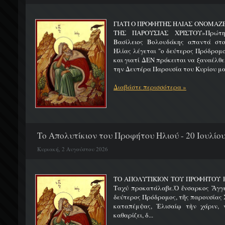
ΓΙΑΤΙ Ο ΠΡΟΦΗΤΗΣ ΗΛΙΑΣ ΟΝΟΜΑΖ
ΤΗΣ ΠΑΡΟΥΣΙΑΣ ΧΡΙΣΤΟΥ»Πρώτη 
Βασίλειος Βολουδάκης απαντά στ
Ηλίας λέγεται "ο δεύτερος Πρόδρομ
και γιατί ΔΕΝ πρόκειται να ξαναέλθε
την Δευτέρα Παρουσία του Κυρίου μας
Διαβάστε περισσότερα »
Το Απολυτίκιον του Προφήτου Ηλιού - 20 Ιουλίο
Κυριακή, 2 Αυγούστου 2026
ΤΟ ΑΠΟΛΥΤΙΚΙΟΝ ΤΟΥ ΠΡΟΦΗΤΟΥ Η
Ταχύ προκατάλαβε.Ὁ ἔνσαρκος Ἄγγε
δεύτερος Πρόδρομος, τῆς παρουσίας Χ
καταπέμψας, Ἐλισαίῳ τὴν χάριν, ν
καθαρίζει, δ...