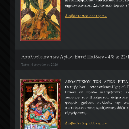
Μεταμορφώσεως τοῦ Κυρίου μας, εἶν
σημαντικότερες Δεσποτικές ἑορτές τῆ
Διαβάστε περισσότερα »
Απολυτίκιον των Αγίων Επτά Παίδων - 4/8 & 22/
Τρίτη, 4 Αυγούστου 2026
ΑΠΟΛΥΤΙΚΙΟΝ ΤΩΝ ΑΓΙΩΝ ΕΠΤΑ 
Οκτωβρίου) Απολυτίκιον.Ήχος α΄. Τη
Παίδες εν Εφέσω εκλάμψαντες, ε
χαρίτων του Πνεύματος, διέμειναν
φθοράς χρόνοις πολλοίς, την πα
πιστούμενοι τους κράζοντας, δόξα 
εξεγείραντι,...
Διαβάστε περισσότερα »