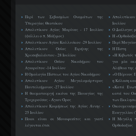
Περί των Σεβασμίων Ονομάτων της
Απολυτίκιο
Υπεραγίας Θεοτόκου
Ιουλίου
Απολυτίκιον Αγίας Μαρίνας - 17 Ιουλίου
Ο Διάλογος 
(ψάλλει ο π. Μάξιμος)
Η «Ορθοδοξί
Απολυτίκιον Αγίου Καλλινίκου -29 Ιουλίου
Περί Μαγείας
Απολυτίκιον Οσίας Ειρήνης της
Η Πίστη
Χρυσοβαλάντου - 28 Ιουλίου
«H Κιβωτός 
Απολυτίκιον Οσίου Νικοδήμου του
για μία ακ
Αγιορείτου -14 Ιουλίου
Αλήθεια της 
Η Ομολογία Πίστεως του Αγίου Νικοδήμου
«Ο Πύρινος Π
Απολυτίκιον Αγίου Μεγαλομάρτυρος
η Κόλαση και
Παντελεήμονος -27 Ιουλίου
«Κατά Ενωτ
Η θαυματουργή εικόνα της Παναγίας της
κατά του Οι
Τριχερούσας - Άγιον Όρος
των Εκκλησι
Απολυτίκιον Κοιμήσεως της Αγίας Άννης -
Οικουμεν
25 Ιουλίου
Ευαγγελίου 
Ποιοι είναι οι Μονοφυσίτες και γιατί
Η Μεγάλη π
λέγονται έτσι
Ορθοδοξίας