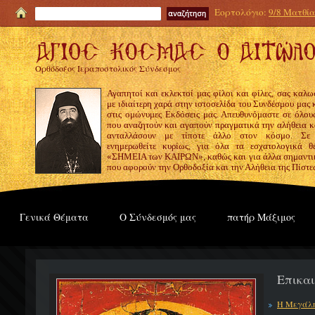
Εορτολόγιο:
9/8 Ματθία
Ορθόδοξος Ιεραποστολικός Σύνδεσμος
Αγαπητοί και εκλεκτοί μας φίλοι και φίλες, σας καλω
με ιδιαίτερη χαρά στην ιστοσελίδα του Συνδέσμου μας
στις ομώνυμες Εκδόσεις μας. Απευθυνόμαστε σε όλους
που αναζητούν και αγαπούν πραγματικά την αλήθεια κα
ανταλλάσουν με τίποτε άλλο στον κόσμο. Σε
ενημερωθείτε κυρίως, για όλα τα εσχατολογικά θ
«ΣΗΜΕΙΑ των ΚΑΙΡΩΝ», καθώς και για άλλα σημαντι
που αφορούν την Ορθοδοξία και την Αλήθεια της Πίστε
Γενικά Θέματα
Ο Σύνδεσμός μας
πατήρ Μάξιμος
Επικα
Η Μεγάλη