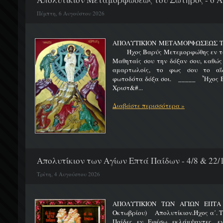
Πέμπτη, 6 Αυγούστου 2026
ΑΠΟΛΥΤΙΚΙΟΝ ΜΕΤΑΜΟΡΦΩΣΕΩΣ 
Ήχος Βαρύς Μετεμορφώθης εν τω όρ
Μαθηταίς σου την δόξαν σου, καθώς
αμαρτωλοίς, το φως σου το αΐδι
φωτοδότα δόξα σοι. _____ Ἦχος Β
Χριστ&#...
Διαβάστε περισσότερα »
Απολυτίκιον των Αγίων Επτά Παίδων - 4/8 & 22/
Τρίτη, 4 Αυγούστου 2026
ΑΠΟΛΥΤΙΚΙΟΝ ΤΩΝ ΑΓΙΩΝ ΕΠΤΑ 
Οκτωβρίου) Απολυτίκιον.Ήχος α΄. Τη
Παίδες εν Εφέσω εκλάμψαντες, ε