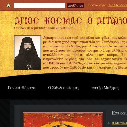
Εορτολόγιο:
7/8 Θεοδόσι
Ορθόδοξος Ιεραποστολικός Σύνδεσμος
Αγαπητοί και εκλεκτοί μας φίλοι και φίλες, σας καλω
με ιδιαίτερη χαρά στην ιστοσελίδα του Συνδέσμου μας
στις ομώνυμες Εκδόσεις μας. Απευθυνόμαστε σε όλους
που αναζητούν και αγαπούν πραγματικά την αλήθεια κα
ανταλλάσουν με τίποτε άλλο στον κόσμο. Σε
ενημερωθείτε κυρίως, για όλα τα εσχατολογικά θ
«ΣΗΜΕΙΑ των ΚΑΙΡΩΝ», καθώς και για άλλα σημαντι
που αφορούν την Ορθοδοξία και την Αλήθεια της Πίστε
Γενικά Θέματα
Ο Σύνδεσμός μας
πατήρ Μάξιμος
Επικα
Η Μεγάλη