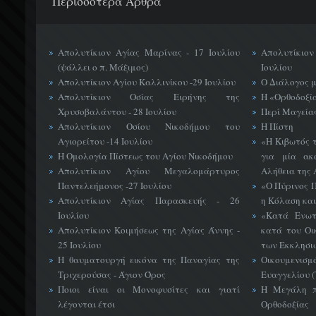
Περισσότερα Άρθρα
Απολυτίκιον Αγίας Μαρίνας - 17 Ιουλίου
Απολυτίκιο
(ψάλλει ο π. Μάξιμος)
Ιουλίου
Απολυτίκιον Αγίου Καλλινίκου -29 Ιουλίου
Ο Διάλογος 
Απολυτίκιον Οσίας Ειρήνης της
Η «Ορθοδοξί
Χρυσοβαλάντου - 28 Ιουλίου
Περί Μαγείας
Απολυτίκιον Οσίου Νικοδήμου του
Η Πίστη
Αγιορείτου -14 Ιουλίου
«H Κιβωτός 
Η Ομολογία Πίστεως του Αγίου Νικοδήμου
για μία ακ
Απολυτίκιον Αγίου Μεγαλομάρτυρος
Αλήθεια της 
Παντελεήμονος -27 Ιουλίου
«Ο Πύρινος Π
Απολυτίκιον Αγίας Παρασκευής - 26
η Κόλαση και
Ιουλίου
«Κατά Ενωτ
Απολυτίκιον Κοιμήσεως της Αγίας Άννης -
κατά του Οι
25 Ιουλίου
των Εκκλησι
Η θαυματουργή εικόνα της Παναγίας της
Οικουμεν
Τριχερούσας - Άγιον Όρος
Ευαγγελίου 
Ποιοι είναι οι Μονοφυσίτες και γιατί
Η Μεγάλη π
λέγονται έτσι
Ορθοδοξίας