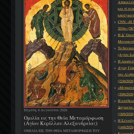
Αποκαλύψε
και τί συ
κηρύγματό
CNN: «Η 
2016» (28/
Η Δ΄ Οικο
Μονοφυσίτ
Το θαυμα
(Αγίου Ιω
Η Αμφίεση
Άγιος Γρη
την Αλήθε
(22/6/2026
«Μνημονεύ
(20/6/2026
Η ασέβει
Δόγματα κ
Πέμπτη, 6 Αυγούστου 2026
(18/6/2026
Ομιλία εις την Θεία Μεταμόρφωση
Η Σύναξι
(Αγίου Κυρίλλου Αλεξανδρείας)
(14/6/2026
ΟΜΙΛΙΑ ΕΙΣ ΤΗΝ ΘΕΙΑ ΜΕΤΑΜΟΡΦΩΣΗ ΤΟΥ
Κυριακή τ