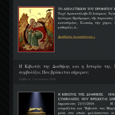
ΤΟ ΑΠΟΛΥΤΙΚΙΟΝ ΤΟΥ ΠΡΟΦΗΤΟΥ Η
Ταχύ προκατάλαβε.Ὁ ἔνσαρκος Ἄγγε
δεύτερος Πρόδρομος, τῆς παρουσίας Χ
καταπέμψας, Ἐλισαίῳ τὴν χάριν, ν
καθαρίζει, δ...
Διαβάστε περισσότερα »
H Κιβωτός της Διαθήκης και η Ιστορία της. 
συμβολίζει; Που βρίσκεται σήμερον;
Σάββατο, 1 Αυγούστου 2026
Η ΚΙΒΩΤΟΣ ΤΗΣ ΔΙΑΘΗΚΗΣ ΠΟΙΑ 
ΣΥΜΒΟΛΙΖΕΙ; ΠΟΥ ΒΡΙΣΚΕΤ
δημοσίευσις 21/11/2016 Η Κιβ
ονομάζεται και "Κιβωτός του Μαρτυ
μέσα στο οποίο φυλάσσονταν οι