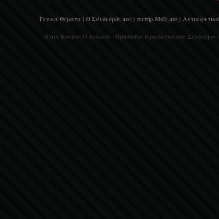
Γενικά Θέματα |
Ο Σύνδεσμός μας |
πατήρ Μάξιμος |
Αντιαιρετικά
Άγιος Κοσμάς Ο Αιτωλός - Ορθόδοξος Ιεραποστολικός Σύνδεσμος