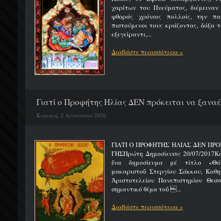
χαρίτων του Πνεύματος, διέμειναν
φθοράς χρόνοις πολλοίς, την πα
πιστούμενοι τους κράζοντας, δόξα 
εξεγείραντι,...
Διαβάστε περισσότερα »
Γιατί ο Προφήτης Ηλίας ΔΕΝ πρόκειται να ξαναέλ
Κυριακή, 2 Αυγούστου 2026
ΓΙΑΤΙ Ο ΠΡΟΦΗΤΗΣ ΗΛΙΑΣ ΔΕΝ ΠΡΟ
ΓΗΣΠρώτη Δημοσίευσις 20/07/2017Κ
ἕνα δημοσίευμα μέ τίτλο «Θά
μακαριστοῦ Στεργίου Σάκκου, Καθηγ
Ἀριστοτελείου Πανεπιστημίου Θεσσ
σημαντικό θέμα τοῦ ...
Διαβάστε περισσότερα »