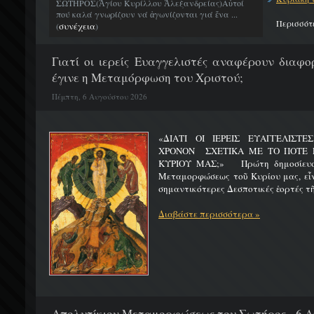
ΣΩΤΗΡΟΣ(Ἁγίου Κυρίλλου Ἀλεξανδρείας)Αὐτοί
πού καλά γνωρίζουν νά ἀγωνίζονται γιά ἕνα ...
Περισσότ
συνέχεια
(
)
Γιατί οι ιερείς Ευαγγελιστές αναφέρουν διαφο
έγινε η Μεταμόρφωση του Χριστού;
Πέμπτη, 6 Αυγούστου 2026
«ΔΙΑΤΙ ΟΙ ΙΕΡΕΙΣ ΕΥΑΓΓΕΛΙΣΤ
ΧΡΟΝΟΝ ΣΧΕΤΙΚΑ ΜΕ ΤΟ ΠΟΤΕ 
ΚΥΡΙΟΥ ΜΑΣ;» Πρώτη δημοσίευσ
Μεταμορφώσεως τοῦ Κυρίου μας, εἶν
σημαντικότερες Δεσποτικές ἑορτές τῆ
Διαβάστε περισσότερα »
Απολυτίκιον Μεταμορφώσεως του Σωτήρος - 6 