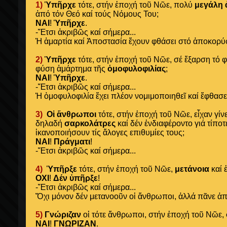
1)
Ὑπῆρχε
τότε, στήν ἐποχή τοῦ Νῶε, πολύ
μεγάλη 
ἀπό τόν Θεό καί τούς Νόμους Του;
ΝΑΙ
!
Ὑπῆρχε
.
-Ἔτσι ἀκριβῶς καί σήμερα...
Ἡ ἁμαρτία καί Ἀποστασία ἔχουν φθάσει στό ἀποκορύ
2)
Ὑπῆρχε
τότε, στήν ἐποχή τοῦ Νῶε, σέ ἔξαρση τό 
φύση ἁμάρτημα τῆς
ὁμοφυλοφιλίας
;
ΝΑΙ
!
Ὑπῆρχε
.
-Ἔτσι ἀκριβῶς καί σήμερα...
Ἡ ὁμοφυλοφιλία ἔχει πλέον νομιμοποιηθεῖ καί ἔφθασ
3)
Οἱ ἄνθρωποι
τότε, στήν ἐποχή τοῦ Νῶε, εἶχαν γίνε
δηλαδή
σαρκολάτρες
καί δέν ἐνδιαφέροντο γιά τίπ
ἱκανοποιήσουν τίς ἄλογες
επιθυμίες τους;
ΝΑΙ
!
Πράγματι
!
-Ἔτσι ἀκριβῶς καί σήμερα...
4)
Ὑπῆρξε
τότε, στήν ἐποχή τοῦ Νῶε,
μετάνοια
καί 
ΟΧΙ
!
Δέν ὑπῆρξε
!
-Ἔτσι ἀκριβῶς καί σήμερα...
Ὄχι μόνον δέν μετανοοῦν οἱ ἄνθρωποι, ἀλλά πᾶνε ἀπό
5)
Γνώριζαν
οἱ τότε ἄνθρωποι, στήν ἐποχή τοῦ Νῶε,
ΝΑΙ
!
ΓΝΩΡΙΖΑΝ
.