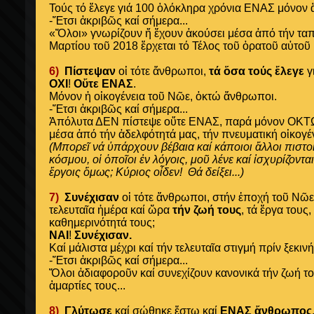
Τούς τό ἔλεγε γιά 100 ὁλόκληρα χρόνια ΕΝΑΣ μόνον
-Ἔτσι ἀκριβῶς καί σήμερα...
«Ὅλοι» γνωρίζουν ἤ ἔχουν ἀκούσει μέσα ἀπό τήν ταπε
Μαρτίου τοῦ 2018 ἔρχεται τό Τέλος τοῦ ὁρατοῦ αὐτοῦ 
6)
Πίστεψαν
οἱ τότε ἄνθρωποι,
τά ὅσα τούς ἔλεγε
γ
ΟΧΙ
!
Οὔτε ΕΝΑΣ
.
Μόνον ἡ οἰκογένεια τοῦ Νῶε, ὀκτώ ἄνθρωποι.
-Ἔτσι ἀκριβῶς καί σήμερα...
Ἀπόλυτα ΔΕΝ πίστεψε οὔτε ΕΝΑΣ, παρά μόνον ΟΚΤ
μέσα ἀπό τήν
ἀδελφότητά μας, τήν πνευματική οἰκογέ
(Μπορεῖ νά ὑπάρχουν βέβαια καί κάποιοι ἄλλοι πιστο
κόσμου, οἱ ὁποῖοι ἐν λόγοις, μοῦ λένε καί ἰσχυρίζονται
ἔργοις ὅμως; Κύριος οἶδεν!
Θά δείξει...)
7)
Συνέχισαν
οἱ τότε ἄνθρωποι, στήν ἐποχή τοῦ Νῶε 
τελευταῖα ἡμέρα καί ὥρα
τήν ζωή τους
, τά ἔργα τους,
καθημερινότητά τους;
ΝΑΙ
!
Συνέχισαν.
Καί μάλιστα μέχρι καί τήν τελευταῖα στιγμή πρίν ξεκι
-Ἔτσι ἀκριβῶς καί σήμερα...
Ὅλοι ἀδιαφοροῦν καί συνεχίζουν κανονικά τήν ζωή του
ἁμαρτίες τους...
8)
Γλύτωσε
καί σώθηκε ἔστω καί
ΕΝΑΣ ἄνθρωπος