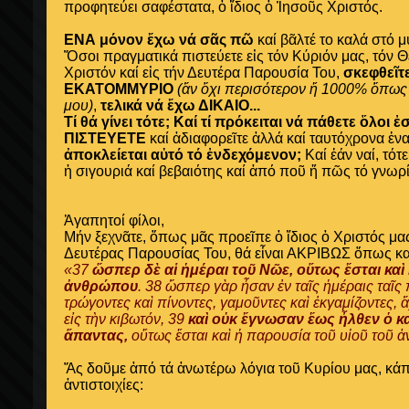
προφητεύει
σαφέστατα,
ὁ ἴδιος ὁ Ἰησοῦς Χριστός.
ΕΝΑ μόνον ἔχω νά σᾶς πῶ
καί βᾶλτέ το καλά στό 
Ὅσοι πραγματικά πιστεύετε εἰς τόν Κύριόν μας, τόν
Χριστόν καί εἰς τήν Δευτέρα Παρουσία Του,
σ
κεφθεῖτ
ΕΚΑΤΟΜΜΥΡΙΟ
(ἄν ὄχι περισότερον ἤ 1000% ὅπως 
μου)
,
τελικά νά ἔχω ΔΙΚΑΙΟ...
Τί θά γίνει τότε; Καί τί πρόκειται νά πάθετε ὅλοι 
ΠΙΣΤΕΥΕΤΕ
καί ἀδιαφορεῖτε ἀλλά καί ταυτόχρονα ἐν
ἀποκλείεται αὐτό τό ἐνδεχόμενον;
Καί ἐάν ναί, τό
ἡ σιγουριά καί βεβαιότης καί ἀπό ποῦ ἤ πῶς τό γνωρίζ
Ἀγαπητοί φίλοι,
Μήν ξεχνᾶτε, ὅπως μᾶς προεῖπε ὁ ἴδιος ὁ Χριστός μας,
Δευτέρας Παρουσίας Του, θά εἶναι ΑΚΡΙΒΩΣ ὅπως καί
«37
ὥσπερ δὲ αἱ ἡμέραι τοῦ Νῶε, οὕτως ἔσται καὶ
ἀνθρώπου
. 38 ὥσπερ γὰρ ἦσαν ἐν ταῖς ἡμέραις ταῖ
τρώγοντες καὶ πίνοντες, γαμοῦντες καὶ ἐκγαμίζοντες,
εἰς τὴν κιβωτόν, 39
καὶ οὐκ ἔγνωσαν ἕως ἦλθεν ὁ κ
ἅπαντας,
οὕτως ἔσται καὶ ἡ παρουσία τοῦ υἱοῦ τοῦ 
Ἄς δοῦμε ἀπό τά ἀνωτέρω λόγια τοῦ Κυρίου μας, κάπ
ἀντιστοιχίες: