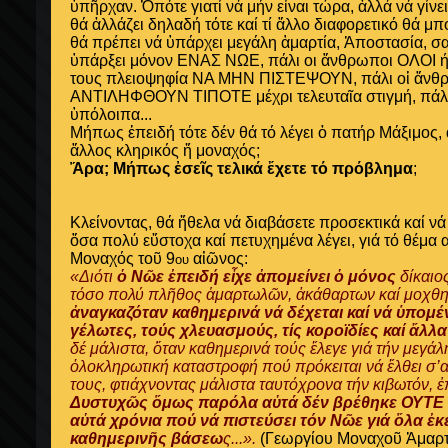
ὑπῆρχαν. Ὁπότε γιατί νά μήν εἶναι τώρα, ἀλλά νά γίνε
θά ἀλλάζει δηλαδή τότε καί τί ἄλλο διαφορετικό θά μπ
θά πρέπει νά ὑπάρχει μεγάλη ἁμαρτία, Ἀποστασία, σα
ὑπάρξει μόνον ΕΝΑΣ ΝΩΕ, πάλι οι ἄνθρωποι ΟΛΟΙ ή
τους πλειοψηφία ΝΑ ΜΗΝ ΠΙΣΤΕΨΟΥΝ, πάλι οἱ ἄνθ
ΑΝΤΙΛΗΦΘΟΥΝ ΤΙΠΟΤΕ μέχρι τελευταῖα στιγμή, πάλι τό
ὑπόλοιπα...
Μήπως ἐπειδή τότε δέν θά τό λέγει ὁ πατήρ Μάξιμος,
ἄλλος κληρικός ἤ μοναχός;
Ἄρα; Μήπως ἐσεῖς τελικά ἔχετε τό πρόβλημα
;
Κλείνοντας, θά ἤθελα νά διαβάσετε προσεκτικά καί ν
ὅσα πολύ εὔστοχα καί πετυχημένα λέγει, γιά τό θέμα α
Μοναχός τοῦ 9
αἰῶνος:
ου
«Διότι
ὁ Νῶε ἐπειδή εἶχε ἀπομείνει ὁ μόνος
δίκαιο
τόσο πολύ πλῆθος ἁμαρτωλῶν, ἀκάθαρτων καί μοχ
ἀναγκαζόταν καθημερινά νά δέχεται καί νά ὑπομέ
γέλωτες, τούς χλευασμούς, τίς κοροϊδίες καί ἄλλ
δέ μάλιστα, ὅταν καθημερινά τούς ἔλεγε γιά τήν μεγά
ὁλοκληρωτική καταστροφή πού πρόκειται νά ἔλθει σ’
τους, φτιάχνοντας μάλιστα ταυτόχρονα τήν κιβωτόν, ἐ
Δυστυχῶς ὅμως παρόλα αὐτά δέν βρέθηκε ΟΥΤΕ
αὐτά χρόνια πού νά πιστεύσει τόν Νῶε γιά ὅλα ἐκε
καθημερινῆς βάσεω
ς...».
(Γεωργίου Μοναχοῦ Ἁμαρτω