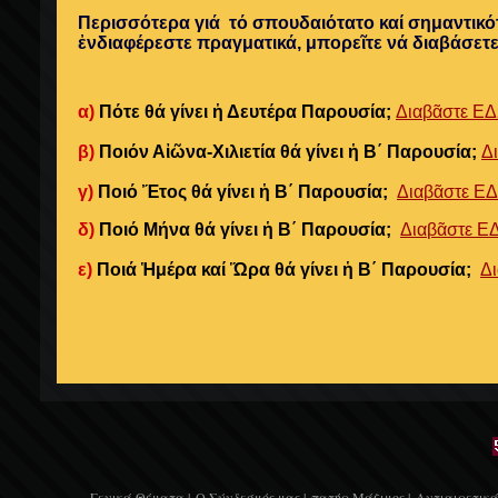
Περισσότερα γιά τό σπουδαιότατο καί σημαντικότ
ἐνδιαφέρεστε πραγματικά, μπορεῖτε νά διαβάσετ
α)
Πότε θά γίνει ἡ Δευτέρα Παρουσία;
Διαβᾶστε Ε
β)
Ποιόν Αἰῶνα-Χιλιετία θά γίνει ἡ Β΄ Παρουσία;
Δ
γ)
Ποιό Ἔτος θά γίνει ἡ Β΄ Παρουσία;
Διαβᾶστε Ε
δ)
Ποιό Μήνα θά γίνει ἡ Β΄ Παρουσία;
Διαβᾶστε Ε
ε)
Ποιά Ἡμέρα καί Ὥρα θά γίνει ἡ Β΄ Παρουσία;
Δ
Γενικά Θέματα |
Ο Σύνδεσμός μας |
πατήρ Μάξιμος |
Αντιαιρετικά