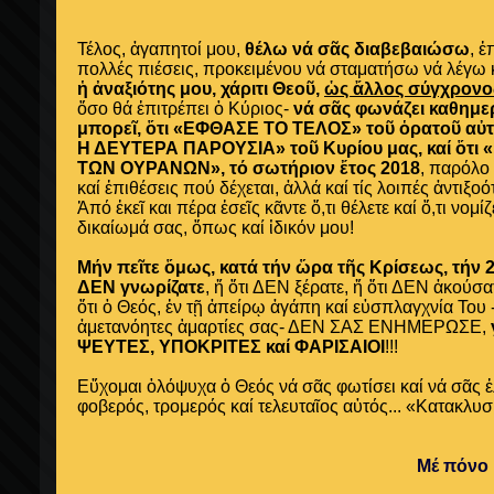
Τέλος, ἀγαπητοί μου,
θέλω νά σᾶς διαβεβαιώσω
, ἐ
πολλές πιέσεις, προκειμένου νά σταματήσω νά λέγω 
ἡ ἀναξιότης μου, χάριτι Θεοῦ,
ὡς ἄλλος σύγχρον
ὅσο θά ἐπιτρέπει ὁ Κύριος-
νά σᾶς φωνάζει καθημερ
μπορεῖ, ὅτι «ΕΦΘΑΣΕ ΤΟ ΤΕΛΟΣ» τοῦ ὁρατοῦ αὐ
Η ΔΕΥΤΕΡΑ ΠΑΡΟΥΣΙΑ» τοῦ Κυρίου μας, καί ὅτι
ΤΩΝ ΟΥΡΑΝΩΝ», τό σωτήριον ἔτος 2018
, παρόλο 
καί ἐπιθέσεις πού δέχεται, ἀλλά καί τίς λοιπές ἀντιξ
Ἀπό ἐκεῖ και πέρα ἐσεῖς κᾶντε ὅ,τι θέλετε καί ὅ,τι νομί
δικαίωμά σας, ὅπως καί ἰδικόν μου!
Μήν πεῖτε ὅμως, κατά τήν ὥρα τῆς Κρίσεως, τήν 2
ΔΕΝ γνωρίζατε
, ἤ ὅτι ΔΕΝ ξέρατε, ἤ ὄτι ΔΕΝ ἀκούσα
ὅτι ὁ Θεός, ἐν τῇ ἀπείρῳ ἀγάπη καί εὐσπλαγχνία Του 
ἀμετανόητες ἁμαρτίες σας- ΔΕΝ ΣΑΣ ΕΝΗΜΕΡΩΣΕ,
ΨΕΥΤΕΣ, ΥΠΟΚΡΙΤΕΣ καί ΦΑΡΙΣΑΙΟΙ
!!!
Εὔχομαι ὁλόψυχα ὁ Θεός νά σᾶς φωτίσει καί νά σᾶς ἐλ
φοβερός, τρομερός καί τελευταῖος αὐτός... «Κατακλ
Μέ πόνο 