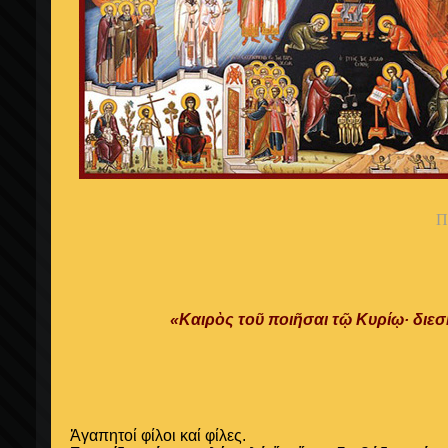
Π
«Καιρὸς τοῦ ποιῆσαι τῷ Κυρίῳ· διε
Ἀγαπητοί φίλοι καί φίλες.