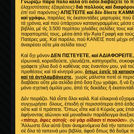
Γνωρίζω πάρα πολύ καλά ὅτι ὅσοι διαβάζετε τό 
ἐλαχιστότατες ἐξαιρέσεις)
διά πολλούς καί διαφόρο
ἐπί τοῦ παρόντος)
ΑΠΙΣΤΕΙΤΕ καί δέν δίνετε ΚΑΜΜ
καί γράφω,
παρόλες τίς ἑκατοντάδες μαρτυρίες πού 
τά χρόνια, καί πού ὑπάρχουν καταγεγραμμένες
μέσα 
βιβλία, μέ
τίς 3.500 περίπου χιλιάδες σελίδες τους καί
παραπομπές τους,
μέσα ἀπό τήν Ἁγία Γραφή και τού
Πατέρες μας
. Καί παρόλο, πού ΚΑΝΕΙΣ ποτέ μέχρι σ
ἀναιρέσει οὔτε μία σελίδα τους!
Καί ὄχι μόνον
ΔΕΝ ΠΙΣΤΕΥΕΤΕ, καί ΑΔΙΑΦΟΡΕΙΤΕ,
εἰρωνικά, κοροϊδεύετε, χλευάζετε, κατηγορεῖτε, συκοφαν
γράφετε χίλια δυό ὁ καθένας σας ἐναντίον μου, γιά το
προθέσεις καί τά κίνητρά μου,
ὅπως ἐσεῖς
τά κατασ
καί τά ἀντιλαμβάνεστε,
χωρίς μάλιστα ποτέ οἱ περισ
διαβάσει οὔτε μία σελίδα ἀπό ὅσα ἔχω γράψει, ἤ νά ἔχ
μόνο σχετική ὁμιλία μου, ἀπό τίς δεκάδες ἤ ἑκατοντάδ
Δέν πειράζει. Νά εἶστε ὅλοι καλά. Καί εἰλικρινά εὔχομ
συγχωρήσει ὅλους, ἐπειδή οἱ περισσότεροι ἀπό ἐσᾶς δ
οὔτε καί τί πράττετε. Ὅπως εἶπε καί ὁ Κύριός μας ἐπά
ἀφήνοντας αἰώνιον καί μοναδικόν παράδειγμα ἀνεξικα
«
πάτερ, ἄφες αὐτοῖς· οὐ γὰρ οἴδασι τί ποιοῦσι
»
.
(Λ
Ἄλλωστε ὅλα αὐτά ἦταν ἀναμενόμενα διά τήν ταπειν
σέ ὅλα τά ταπεινά μου βιβλία, ἀφοῦ
ὅπως θά δοῦμε 