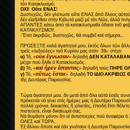
τόν Κατακλυσμό;
ΟΧΙ
!
Οὔτε ΕΝΑΣ
!
Δυστυχῶς, δέν γλύτωσε
οὔτε ΕΝΑΣ ἀπό ὅλους αὐτούς
δέν εἰσῆλθαν στήν Κιβωτό μαζί μέ τόν Νῶε, ἀλλά πνί
ΑΠΑΝΤΕΣ κάτω ἀπό τά κατακλυσμιαῖα ὕδατα τοῦ φοβ
ΚΑΤΑΚΛΥΣΜΟΥ.
-Ἔτσι ἀκριβῶς, δυστυχῶς, θά συμβεῖ καί σήμερα...
ΠΡΟΣΕΞΤΕ καλά ἀγαπητοί μου, ἐκτός ὅλων τῶν ἄλλων
τρεῖς «λεξούλες» τοῦ Κυρίου μας στόν 39
στίχο:
ο
οὐκ ἔγνωσαν
α)
Τό,
«
»
δηλαδή
ΔΕΝ ΚΑΤΑΛΑΒΑ
μέχρι πού ἦλθε ὁ Κατακλυσμός.
καὶ ἦρεν ἅπαντας
β)
Τό,
«
»
δηλαδή τούς
ΠΗΡΕ Ο
οὕτως ἔσται
γ)
Τό,
«
»
δηλαδή
ΤΟ ΙΔΙΟ ΑΚΡΙΒΩΣ Θ
τῆς Δευτέρας Παρουσίας.
Τώρα ἀγαπητοί μου, ἄν μετά ἀπό ὅλα αὐτά ἐσεῖς συνεχ
πρόκειται νά γίνει στίς ἡμέρες μας ἡ Δευτέρα Παρουσ
πολλά χρόνια, δεκαετίες ἤ χιλιετίες, ἐπειδή ἔτσι θέλετε,
πιστεύετε, εἶναι δικαίωμά σας.
Νά θυμᾶστε μόνον ὅτι οἱ ἀντιστοιχίες πού ἀναφέρει
ΟΛΕΣ καί ΤΩΡΑ.
Ἐξ ἄλλου ὅποτε καί ἐάν γινότανε ἡ Δευτέρα Παρουσία 