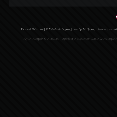
Γενικά Θέματα |
Ο Σύνδεσμός μας |
πατήρ Μάξιμος |
Αντιαιρετικά
Άγιος Κοσμάς Ο Αιτωλός - Ορθόδοξος Ιεραποστολικός Σύνδεσμος