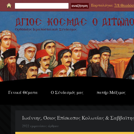
Εορτολόγιο:
7/8 Θεοδόσι
Ορθόδοξος Ιεραποστολικός Σύνδεσμος
Γενικά Θέματα
Ο Σύνδεσμός μας
πατήρ Μάξιμος
Ιωάννης, Όσιος Επίσκοπος Κολωνίας & Σαββαϊτης
2922 εμφανίσεις άρθρου