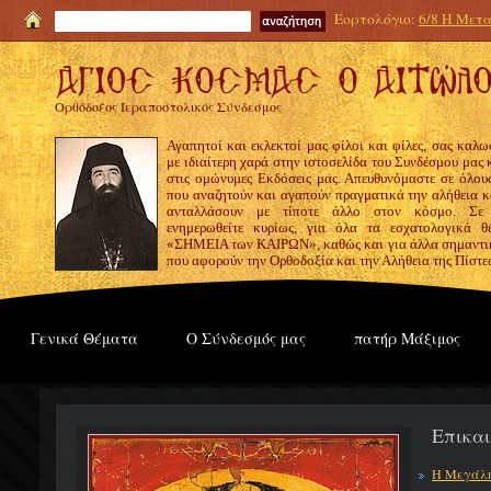
Εορτολόγιο:
6/8 Η Μετα
Ορθόδοξος Ιεραποστολικός Σύνδεσμος
Αγαπητοί και εκλεκτοί μας φίλοι και φίλες, σας καλω
με ιδιαίτερη χαρά στην ιστοσελίδα του Συνδέσμου μας
στις ομώνυμες Εκδόσεις μας. Απευθυνόμαστε σε όλους
που αναζητούν και αγαπούν πραγματικά την αλήθεια κα
ανταλλάσουν με τίποτε άλλο στον κόσμο. Σε
ενημερωθείτε κυρίως, για όλα τα εσχατολογικά θ
«ΣΗΜΕΙΑ των ΚΑΙΡΩΝ», καθώς και για άλλα σημαντι
που αφορούν την Ορθοδοξία και την Αλήθεια της Πίστε
Γενικά Θέματα
Ο Σύνδεσμός μας
πατήρ Μάξιμος
Επικα
Η Μεγάλη