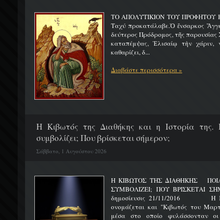
ΤΟ ΑΠΟΛΥΤΙΚΙΟΝ ΤΟΥ ΠΡΟΦΗΤΟΥ Η
Ταχύ προκατάλαβε.Ὁ ἔνσαρκος Ἄγγε
δεύτερος Πρόδρομος, τῆς παρουσίας Χ
καταπέμψας, Ἐλισαίῳ τὴν χάριν, ν
καθαρίζει, δ...
Διαβάστε περισσότερα »
H Κιβωτός της Διαθήκης και η Ιστορία της. 
συμβολίζει; Που βρίσκεται σήμερον;
Σάββατο, 1 Αυγούστου 2026
Η ΚΙΒΩΤΟΣ ΤΗΣ ΔΙΑΘΗΚΗΣ ΠΟΙΑ 
ΣΥΜΒΟΛΙΖΕΙ; ΠΟΥ ΒΡΙΣΚΕΤ
δημοσίευσις 21/11/2016 Η Κιβ
ονομάζεται και "Κιβωτός του Μαρτυ
μέσα στο οποίο φυλάσσονταν οι