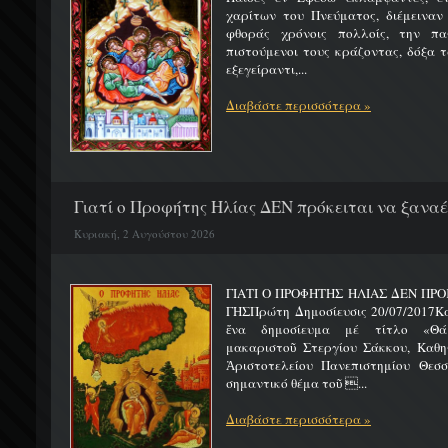
χαρίτων του Πνεύματος, διέμειναν
φθοράς χρόνοις πολλοίς, την πα
πιστούμενοι τους κράζοντας, δόξα 
εξεγείραντι,...
Διαβάστε περισσότερα »
Γιατί ο Προφήτης Ηλίας ΔΕΝ πρόκειται να ξαναέλ
Κυριακή, 2 Αυγούστου 2026
ΓΙΑΤΙ Ο ΠΡΟΦΗΤΗΣ ΗΛΙΑΣ ΔΕΝ ΠΡΟ
ΓΗΣΠρώτη Δημοσίευσις 20/07/2017Κ
ἕνα δημοσίευμα μέ τίτλο «Θά
μακαριστοῦ Στεργίου Σάκκου, Καθηγ
Ἀριστοτελείου Πανεπιστημίου Θεσσ
σημαντικό θέμα τοῦ ...
Διαβάστε περισσότερα »