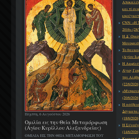
Αποκαλύψε
και τί συ
κηρύγματό
CNN: «Η 
2016» (28/
Η Δ΄ Οικο
Μονοφυσίτ
Το θαυμα
(Αγίου Ιω
Η Αμφίεση
Άγιος Γρη
την Αλήθε
(22/6/2026
«Μνημονεύ
(20/6/2026
Η ασέβει
Δόγματα κ
Πέμπτη, 6 Αυγούστου 2026
(18/6/2026
Ομιλία εις την Θεία Μεταμόρφωση
Η Σύναξι
(Αγίου Κυρίλλου Αλεξανδρείας)
(14/6/2026
ΟΜΙΛΙΑ ΕΙΣ ΤΗΝ ΘΕΙΑ ΜΕΤΑΜΟΡΦΩΣΗ ΤΟΥ
Κυριακή τ