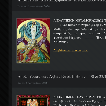
Πέμπτη, 6 Αυγούστου 2026
ΑΠΟΛΥΤΙΚΙΟΝ ΜΕΤΑΜΟΡΦΩΣΕΩΣ 
Ήχος Βαρύς Μετεμορφώθης εν τω όρ
Μαθηταίς σου την δόξαν σου, καθώς
αμαρτωλοίς, το φως σου το αΐδι
φωτοδότα δόξα σοι. _____ Ἦχος Β
Χριστ&#...
Διαβάστε περισσότερα »
Απολυτίκιον των Αγίων Επτά Παίδων - 4/8 & 22/
Τρίτη, 4 Αυγούστου 2026
ΑΠΟΛΥΤΙΚΙΟΝ ΤΩΝ ΑΓΙΩΝ ΕΠΤΑ 
Οκτωβρίου) Απολυτίκιον.Ήχος α΄. Τη
Παίδες εν Εφέσω εκλάμψαντες, ε