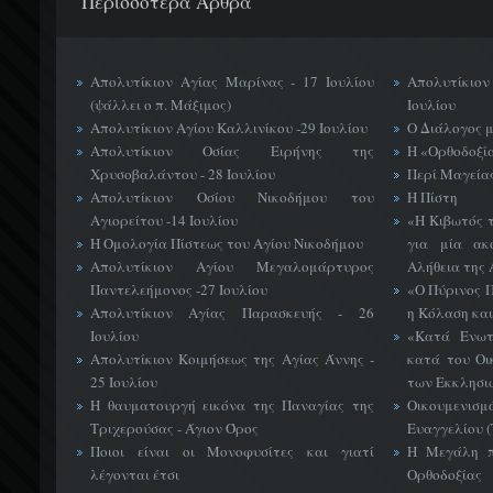
Περισσότερα Άρθρα
Απολυτίκιον Αγίας Μαρίνας - 17 Ιουλίου
Απολυτίκιο
(ψάλλει ο π. Μάξιμος)
Ιουλίου
Απολυτίκιον Αγίου Καλλινίκου -29 Ιουλίου
Ο Διάλογος 
Απολυτίκιον Οσίας Ειρήνης της
Η «Ορθοδοξί
Χρυσοβαλάντου - 28 Ιουλίου
Περί Μαγείας
Απολυτίκιον Οσίου Νικοδήμου του
Η Πίστη
Αγιορείτου -14 Ιουλίου
«H Κιβωτός 
Η Ομολογία Πίστεως του Αγίου Νικοδήμου
για μία ακ
Απολυτίκιον Αγίου Μεγαλομάρτυρος
Αλήθεια της 
Παντελεήμονος -27 Ιουλίου
«Ο Πύρινος Π
Απολυτίκιον Αγίας Παρασκευής - 26
η Κόλαση και
Ιουλίου
«Κατά Ενωτ
Απολυτίκιον Κοιμήσεως της Αγίας Άννης -
κατά του Οι
25 Ιουλίου
των Εκκλησι
Η θαυματουργή εικόνα της Παναγίας της
Οικουμεν
Τριχερούσας - Άγιον Όρος
Ευαγγελίου 
Ποιοι είναι οι Μονοφυσίτες και γιατί
Η Μεγάλη π
λέγονται έτσι
Ορθοδοξίας