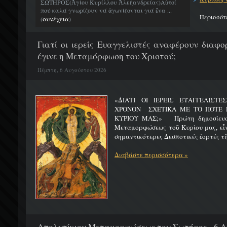
ΣΩΤΗΡΟΣ(Ἁγίου Κυρίλλου Ἀλεξανδρείας)Αὐτοί
πού καλά γνωρίζουν νά ἀγωνίζονται γιά ἕνα ...
Περισσότ
συνέχεια
(
)
Γιατί οι ιερείς Ευαγγελιστές αναφέρουν διαφο
έγινε η Μεταμόρφωση του Χριστού;
Πέμπτη, 6 Αυγούστου 2026
«ΔΙΑΤΙ ΟΙ ΙΕΡΕΙΣ ΕΥΑΓΓΕΛΙΣΤ
ΧΡΟΝΟΝ ΣΧΕΤΙΚΑ ΜΕ ΤΟ ΠΟΤΕ 
ΚΥΡΙΟΥ ΜΑΣ;» Πρώτη δημοσίευσ
Μεταμορφώσεως τοῦ Κυρίου μας, εἶν
σημαντικότερες Δεσποτικές ἑορτές τῆ
Διαβάστε περισσότερα »
Απολυτίκιον Μεταμορφώσεως του Σωτήρος - 6 