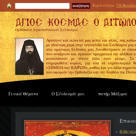
Εορτολόγιο:
7/8 Θεοδόσι
Ορθόδοξος Ιεραποστολικός Σύνδεσμος
Αγαπητοί και εκλεκτοί μας φίλοι και φίλες, σας καλω
με ιδιαίτερη χαρά στην ιστοσελίδα του Συνδέσμου μας
στις ομώνυμες Εκδόσεις μας. Απευθυνόμαστε σε όλους
που αναζητούν και αγαπούν πραγματικά την αλήθεια κα
ανταλλάσουν με τίποτε άλλο στον κόσμο. Σε
ενημερωθείτε κυρίως, για όλα τα εσχατολογικά θ
«ΣΗΜΕΙΑ των ΚΑΙΡΩΝ», καθώς και για άλλα σημαντι
που αφορούν την Ορθοδοξία και την Αλήθεια της Πίστε
Γενικά Θέματα
Ο Σύνδεσμός μας
πατήρ Μάξιμος
Επικα
Η Μεγάλη