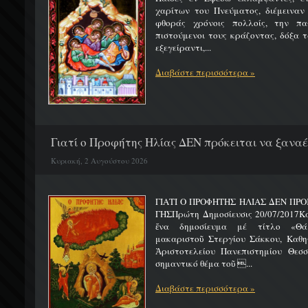
χαρίτων του Πνεύματος, διέμειναν
φθοράς χρόνοις πολλοίς, την πα
πιστούμενοι τους κράζοντας, δόξα 
εξεγείραντι,...
Διαβάστε περισσότερα »
Γιατί ο Προφήτης Ηλίας ΔΕΝ πρόκειται να ξαναέλ
Κυριακή, 2 Αυγούστου 2026
ΓΙΑΤΙ Ο ΠΡΟΦΗΤΗΣ ΗΛΙΑΣ ΔΕΝ ΠΡΟ
ΓΗΣΠρώτη Δημοσίευσις 20/07/2017Κ
ἕνα δημοσίευμα μέ τίτλο «Θά
μακαριστοῦ Στεργίου Σάκκου, Καθηγ
Ἀριστοτελείου Πανεπιστημίου Θεσσ
σημαντικό θέμα τοῦ ...
Διαβάστε περισσότερα »