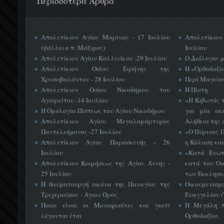
Περισσότερα Άρθρα
Απολυτίκιον Αγίας Μαρίνας - 17 Ιουλίου
Απολυτίκιο
(ψάλλει ο π. Μάξιμος)
Ιουλίου
Απολυτίκιον Αγίου Καλλινίκου -29 Ιουλίου
Ο Διάλογος 
Απολυτίκιον Οσίας Ειρήνης της
Η «Ορθοδοξί
Χρυσοβαλάντου - 28 Ιουλίου
Περί Μαγείας
Απολυτίκιον Οσίου Νικοδήμου του
Η Πίστη
Αγιορείτου -14 Ιουλίου
«H Κιβωτός 
Η Ομολογία Πίστεως του Αγίου Νικοδήμου
για μία ακ
Απολυτίκιον Αγίου Μεγαλομάρτυρος
Αλήθεια της 
Παντελεήμονος -27 Ιουλίου
«Ο Πύρινος Π
Απολυτίκιον Αγίας Παρασκευής - 26
η Κόλαση και
Ιουλίου
«Κατά Ενωτ
Απολυτίκιον Κοιμήσεως της Αγίας Άννης -
κατά του Οι
25 Ιουλίου
των Εκκλησι
Η θαυματουργή εικόνα της Παναγίας της
Οικουμεν
Τριχερούσας - Άγιον Όρος
Ευαγγελίου 
Ποιοι είναι οι Μονοφυσίτες και γιατί
Η Μεγάλη π
λέγονται έτσι
Ορθοδοξίας