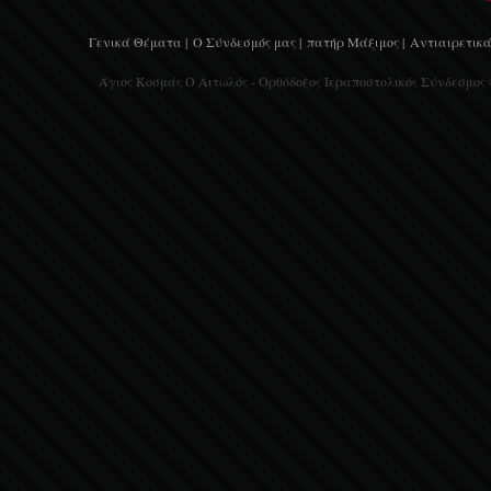
Γενικά Θέματα |
Ο Σύνδεσμός μας |
πατήρ Μάξιμος |
Αντιαιρετικά
Άγιος Κοσμάς Ο Αιτωλός - Ορθόδοξος Ιεραποστολικός Σύνδεσμος