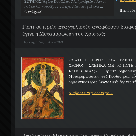
ΣΩΤΗΡΟΣ(Ἁγίου Κυρίλλου Ἀλεξανδρείας)Αὐτοί
πού καλά γνωρίζουν νά ἀγωνίζονται γιά ἕνα ...
Περισσότ
συνέχεια
(
)
Γιατί οι ιερείς Ευαγγελιστές αναφέρουν διαφο
έγινε η Μεταμόρφωση του Χριστού;
Πέμπτη, 6 Αυγούστου 2026
«ΔΙΑΤΙ ΟΙ ΙΕΡΕΙΣ ΕΥΑΓΓΕΛΙΣΤ
ΧΡΟΝΟΝ ΣΧΕΤΙΚΑ ΜΕ ΤΟ ΠΟΤΕ 
ΚΥΡΙΟΥ ΜΑΣ;» Πρώτη δημοσίευσ
Μεταμορφώσεως τοῦ Κυρίου μας, εἶν
σημαντικότερες Δεσποτικές ἑορτές τῆ
Διαβάστε περισσότερα »
Απολυτίκιον Μεταμορφώσεως του Σωτήρος - 6 