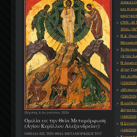
Αποκαλύψε
και τί συ
κηρύγματό
CNN: «Η 
2016» (28/
Η Δ΄ Οικο
Μονοφυσίτ
Το θαυμα
(Αγίου Ιω
Η Αμφίεση
Άγιος Γρη
την Αλήθε
(22/6/2026
«Μνημονεύ
(20/6/2026
Η ασέβει
Δόγματα κ
Πέμπτη, 6 Αυγούστου 2026
(18/6/2026
Ομιλία εις την Θεία Μεταμόρφωση
Η Σύναξι
(Αγίου Κυρίλλου Αλεξανδρείας)
(14/6/2026
ΟΜΙΛΙΑ ΕΙΣ ΤΗΝ ΘΕΙΑ ΜΕΤΑΜΟΡΦΩΣΗ ΤΟΥ
Κυριακή τ