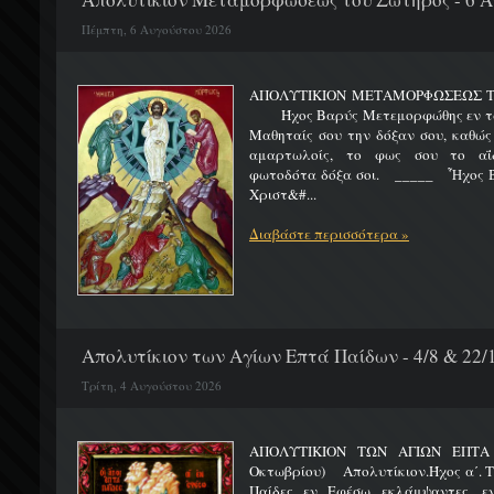
Πέμπτη, 6 Αυγούστου 2026
ΑΠΟΛΥΤΙΚΙΟΝ ΜΕΤΑΜΟΡΦΩΣΕΩΣ 
Ήχος Βαρύς Μετεμορφώθης εν τω όρ
Μαθηταίς σου την δόξαν σου, καθώς
αμαρτωλοίς, το φως σου το αΐδι
φωτοδότα δόξα σοι. _____ Ἦχος Β
Χριστ&#...
Διαβάστε περισσότερα »
Απολυτίκιον των Αγίων Επτά Παίδων - 4/8 & 22/
Τρίτη, 4 Αυγούστου 2026
ΑΠΟΛΥΤΙΚΙΟΝ ΤΩΝ ΑΓΙΩΝ ΕΠΤΑ 
Οκτωβρίου) Απολυτίκιον.Ήχος α΄. Τη
Παίδες εν Εφέσω εκλάμψαντες, ε