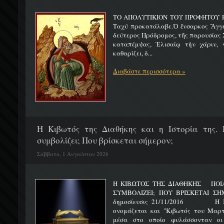
ΤΟ ΑΠΟΛΥΤΙΚΙΟΝ ΤΟΥ ΠΡΟΦΗΤΟΥ Η
Ταχύ προκατάλαβε.Ὁ ἔνσαρκος Ἄγγε
δεύτερος Πρόδρομος, τῆς παρουσίας Χ
καταπέμψας, Ἐλισαίῳ τὴν χάριν, ν
καθαρίζει, δ...
Διαβάστε περισσότερα »
H Κιβωτός της Διαθήκης και η Ιστορία της. 
συμβολίζει; Που βρίσκεται σήμερον;
Σάββατο, 1 Αυγούστου 2026
Η ΚΙΒΩΤΟΣ ΤΗΣ ΔΙΑΘΗΚΗΣ ΠΟΙΑ 
ΣΥΜΒΟΛΙΖΕΙ; ΠΟΥ ΒΡΙΣΚΕΤ
δημοσίευσις 21/11/2016 Η Κιβ
ονομάζεται και "Κιβωτός του Μαρτυ
μέσα στο οποίο φυλάσσονταν οι