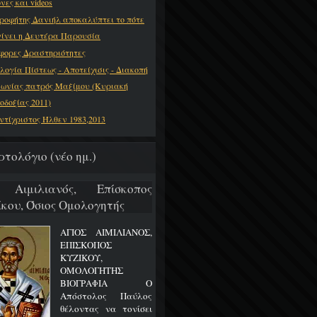
νες και videos
ροφήτης Δανιήλ αποκαλύπτει το πότε
γίνει η Δευτέρα Παρουσία
φορες Δραστηριότητες
λογία Πίστεως - Αποτείχισις - Διακοπή
νωνίας πατρός Μαξίμου (Κυριακή
οδοξίας 2011)
ντίχριστος Ήλθεν 1983,2013
ρτολόγιο (νέο ημ.)
 Αιμιλιανός, Επίσκοπος
ίκου, Όσιος Ομολογητής
ΑΓΙΟΣ ΑΙΜΙΛΙΑΝΟΣ,
ΕΠΙΣΚΟΠΟΣ
ΚΥΖΙΚΟΥ,
ΟΜΟΛΟΓΗΤΗΣ
ΒΙΟΓΡΑΦΙΑ Ο
Απόστολος Παύλος
θέλοντας να τονίσει