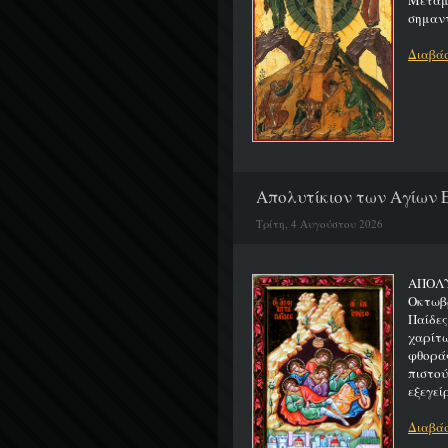
Μεταμο
σημαντ
Διαβάσ
Απολυτίκιον των Αγίων Ε
Τρίτη, 4 Αυγούστου 2026
ΑΠΟΛΥ
Οκτωβρ
Παίδε
χαρίτ
φθορά
πιστο
εξεγείρ
Διαβάσ