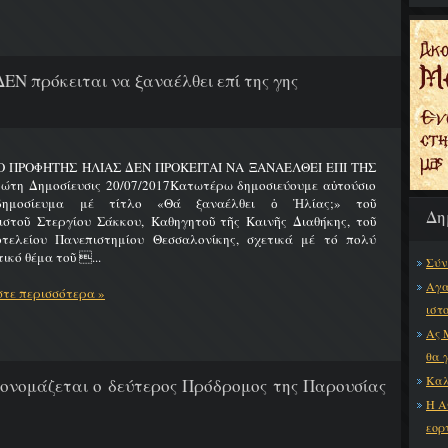
ΔΕΝ πρόκειται να ξαναέλθει επί της γης
 Ο ΠΡΟΦΗΤΗΣ ΗΛΙΑΣ ΔΕΝ ΠΡΟΚΕΙΤΑΙ ΝΑ ΞΑΝΑΕΛΘΕΙ ΕΠΙ ΤΗΣ
ώτη Δημοσίευσις 20/07/2017Κατωτέρω δημοσιεύουμε αὐτούσιο
δημοσίευμα μέ τίτλο «Θά ξαναέλθει ὁ Ἠλίας;» τοῦ
Δη
ιστοῦ Στεργίου Σάκκου, Καθηγητοῦ τῆς Καινῆς Διαθήκης, τοῦ
οτελείου Πανεπιστημίου Θεσσαλονίκης, σχετικά μέ τό πολύ
ικό θέμα τοῦ ...
Σύν
Αγα
τε περισσότερα »
ιστ
Ας 
θα 
Καλ
 ονομάζεται ο δεύτερος Πρόδρομος της Παρουσίας
Η Α
εορ