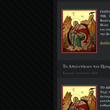
ΓΙΑΤΙ
ΤΗΣ Π
Βασίλ
Ηλίας 
και γι
την Δε
Διαβάσ
Το Απολυτίκιον του Προφ
Κυριακή, 2 Αυγούστου 2026
ΤΟ ΑΠ
Ταχύ 
δεύτερ
καταπ
καθαρίζ