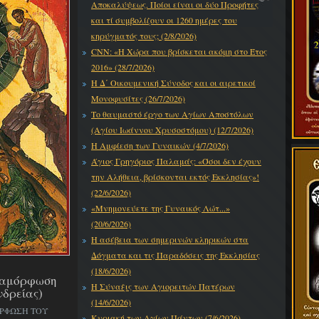
Αποκαλύψεως. Ποίοι είναι οι δύο Προφήτες
και τί συμβολίζουν οι 1260 ημέρες του
κηρύγματός τους; (2/8/2026)
CNN: «Η Χώρα που βρίσκεται ακόμη στο Έτος
2016» (28/7/2026)
Η Δ΄ Οικουμενική Σύνοδος και οι αιρετικοί
Μονοφυσίτες (26/7/2026)
Το θαυμαστό έργο των Αγίων Αποστόλων
(Αγίου Ιωάννου Χρυσοστόμου) (12/7/2026)
Η Αμφίεση των Γυναικών (4/7/2026)
Άγιος Γρηγόριος Παλαμάς: «Όσοι δεν έχουν
την Αλήθεια, βρίσκονται εκτός Εκκλησίας»!
(22/6/2026)
«Μνημονεύετε της Γυναικός Λώτ...»
(20/6/2026)
Η ασέβεια των σημερινών κληρικών στα
Δόγματα και τις Παραδόσεις της Εκκλησίας
(18/6/2026)
εταμόρφωση
Η Σύναξις των Αγιορειτών Πατέρων
νδρείας)
(14/6/2026)
ΟΡΦΩΣΗ ΤΟΥ
Κυριακή των Αγίων Πάντων (7/6/2026)