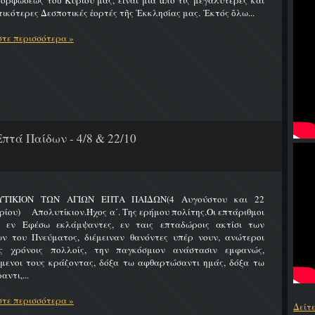
ρφώσεως τοῦ Κυρίου μας, εἶναι μία ἀπό τίς μεγαλύτερες καί
ικότερες Δεσποτικές ἑορτές τῆς Ἐκκλησίας μας. Ἐκτός ὅλω...
τε περισσότερα »
πτά Παίδων - 4/8 & 22/10
ΤΙΚΙΟΝ ΤΩΝ ΑΓΙΩΝ ΕΠΤΑ ΠΑΙΔΩΝ(4 Αυγούστου και 22
ίου) Απολυτίκιον.Ήχος α΄. Της ερήμου πολίτης.Οι επτάριθμοι
ς εν Εφέσω εκλάμψαντες, εν ταις επταδώροις ακτίσι των
ων του Πνεύματος, διέμειναν θανόντες υπέρ νουν, ανώτεροι
ς χρόνοις πολλοίς, την παγκόσμιον ανάστασιν εμφανώς,
ύμενοι τους κράζοντας, δόξα τω αφθαρτώσαντι ημάς, δόξα τω
αντι,...
τε περισσότερα »
Δείτ