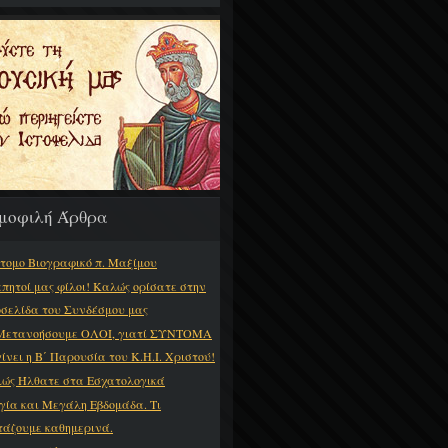
μοφιλή Άρθρα
τομο Βιογραφικό π. Μαξίμου
πητοί μας φίλοι! Καλώς ορίσατε στην
οσελίδα του Συνδέσμου μας
Μετανοήσουμε ΟΛΟΙ, γιατί ΣΥΝΤΟΜΑ
γίνει η Β΄ Παρουσία του Κ.Η.Ι. Χριστού!
ώς Ήλθατε στα Εσχατολογικά
γία και Μεγάλη Εβδομάδα. Τι
τάζουμε καθημερινά.