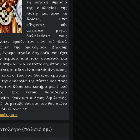
τη μεγάλη σημασία
της ομολογίας της
πίστης μας προς το
Χριστό, είπε:
«Ἔχοντες οὒν
ἀρχιερέα μέγαν
διεληλυθότα τοὺς
νούς, Ἰησοῦν τὸν υἱὸν τοῦ Θεοῦ,
ῶμεν τῆς ὁμολογίας». Δηλαδή,
, έχουμε μεγάλο Αρχιερέα, που έχει
ν περάσει από τους ουρανούς και
ε στην αιώνια κατάπαυση, όπου μας
ένει, που δεν είναι απλός άνθρωπος,
 είναι ο Υιός του Θεού, ας κρατάμε
 την ομολογία της πίστης μας προς
ν, τον Κύριο και Σωτήρα μας Ιησού
στό. Ένα τέτοιο παράδειγμα
ογίας ήταν και ο Άγιος Αιμιλιανός,
έζησε μεταξύ 8ου και του 9ου αιώνα
 Αιμιλιανός ήτ...
σσότερα »
ρτολόγιο (παλαιό ημ.)