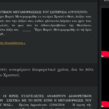
ΥΤΙΚΙΟΝ ΜΕΤΑΜΟΡΦΩΣΕΩΣ ΤΟΥ ΣΩΤΗΡΟΣ(6 ΑΥΓΟΥΣΤΟΥ)
Βαρύς Μετεμορφώθης εν τω όρει Χριστέ ο Θεός, δείξας τοις
ίς σου την δόξαν σου, καθώς ηδύναντο.Λάμψον και ημίν τοις
ωλοίς, το φως σου το αΐδιον,πρεσβείαις της Θεοτόκου,
ότα δόξα σοι. _____ Ἦχος Βαρύς Μετεμορφώθης ἐν τῷ ὄρει
#...
τε περισσότερα »
λιστές αναφέρουν διαφορετικό χρόνο, δια το πότε
υ Χριστού;
Ι ΟΙ ΙΕΡΕΙΣ ΕΥΑΓΓΕΛΙΣΤΕΣ ΑΝΑΦΕΡΟΥΝ ΔΙΑΦΟΡΕΤΙΚΟΝ
ΟΝ ΣΧΕΤΙΚΑ ΜΕ ΤΟ ΠΟΤΕ ΕΓΙΝΕ Η ΜΕΤΑΜΟΡΦΩΣΙΣ ΤΟΥ
Υ ΜΑΣ;» Πρώτη δημοσίευσις 12/04/2016 Ἡ ἑορτή τῆς