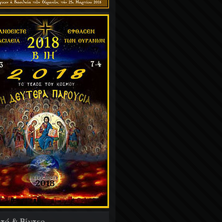
τό & Βίντεο