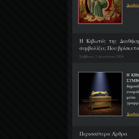
Διαβάσ
H Κιβωτός της Διαθήκη
συμβολίζει; Που βρίσκετα
Σάββατο, 1 Αυγούστου 2026
Η ΚΙΒ
ΣΥΜΒ
δημοσ
ονομά
μέσα 
γραμμέ
Διαβάσ
Περισσότερα Άρθρα