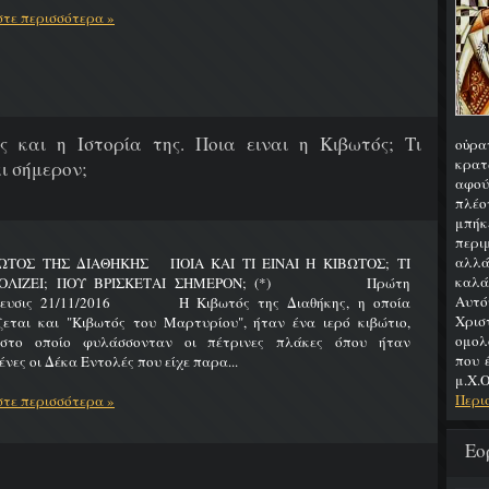
τε περισσότερα »
ς και η Ιστορία της. Ποια ειναι η Κιβωτός; Τι
οὐρα
κρατ
ι σήμερον;
αφού
πλέο
μπήκ
περιμ
αλλά
ΩΤΟΣ ΤΗΣ ΔΙΑΘΗΚΗΣ ΠΟΙΑ ΚΑΙ ΤΙ ΕΙΝΑΙ Η ΚΙΒΩΤΟΣ; ΤΙ
καλά
ΟΛΙΖΕΙ; ΠΟΥ ΒΡΙΣΚΕΤΑΙ ΣΗΜΕΡΟΝ; (*) Πρώτη
Αυτό
ίευσις 21/11/2016 Η Κιβωτός της Διαθήκης, η οποία
Χρι
ζεται και "Κιβωτός του Μαρτυρίου", ήταν ένα ιερό κιβώτιο,
ομολ
στο οποίο φυλάσσονταν οι πέτρινες πλάκες όπου ήταν
που 
νες οι Δέκα Εντολές που είχε παρα...
μ.Χ.Ο
Περι
τε περισσότερα »
Εο