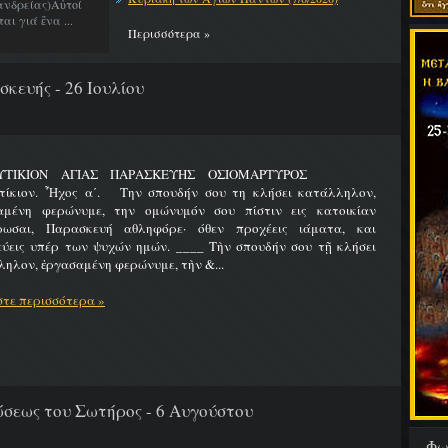
νδρείας)Αὐτοί
ι γιά ἕνα ...
Περισσότερα »
κευής - 26 Ιουλίου
ΛΥΤΙΚΙΟΝ ΑΓΙΑΣ ΠΑΡΑΣΚΕΥΗΣ ΟΣΙΟΜΑΡΤΥΡΟΣ
τίκιον. Ἦχος α΄. Την σπουδήν σου τη κλήσει κατάλληλον,
αμένη φερώνυμε, την ομώνυμόν σου πίστιν εις κατοικίαν
ρωσαι, Παρασκευή αθληφόρε· όθεν προχέεις ιάματα, και
εύεις υπέρ των ψυχών ημών. ____ Τὴν σπουδήν σου τῇ κλήσει
ηλον, ἐργασαμένη φερώνυμε, τὴν &...
τε περισσότερα »
εως του Σωτήρος - 6 Αυγούστου
Φω