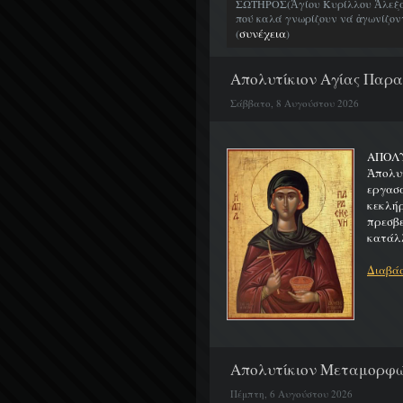
ΣΩΤΗΡΟΣ(Ἁγίου Κυρίλλου Ἀλεξα
πού καλά γνωρίζουν νά ἀγωνίζοντα
συνέχεια
(
)
Απολυτίκιον Αγίας Παρασ
Σάββατο, 8 Αυγούστου 2026
ΑΠΟ
Ἀπολυ
εργασ
κεκλή
πρεσβ
κατάλλ
Διαβάσ
Απολυτίκιον Μεταμορφώσ
Πέμπτη, 6 Αυγούστου 2026