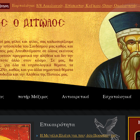
Εορτολόγιο:
8/8 Αιμιλιανός, Επίσκοπος Κυζίκου, Όσιος Ομολογητής
...
οί μας φίλοι και φίλες, σας καλωσορίζουμε
την ιστοσελίδα του Συνδέσμου μας καθώς και
εις μας. Απευθυνόμαστε σε όλους εκείνους
γαπούν πραγματικά την αλήθεια και δεν την
ίποτε άλλο στον κόσμο. Σε μας, θα
ς, για όλα τα εσχατολογικά θέματα, τα
», καθώς και για άλλα σημαντικά θέματα
οδοξία και την Αλήθεια της Πίστεώς μας.
ας
πατήρ Μάξιμος
Αντιαιρετικά
Εσχατολογικά
Επικαιρότητα
Η Μεγάλη Πλάνη για τους δύο Προφήτες της