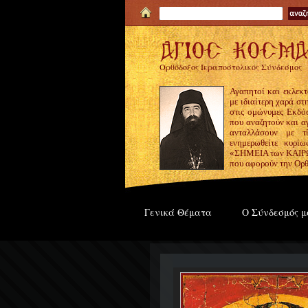
Ορθόδοξος Ιεραποστολικός Σύνδεσμος
Αγαπητοί και εκλεκτ
με ιδιαίτερη χαρά σ
στις ομώνυμες Εκδόσ
που αναζητούν και α
ανταλλάσουν με τ
ενημερωθείτε κυρίω
«ΣΗΜΕΙΑ των ΚΑΙΡΩΝ
που αφορούν την Ορθ
Γενικά Θέματα
Ο Σύνδεσμός μ