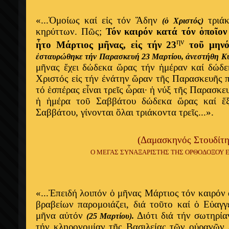
«...Ὁμοίως καί εἰς τόν Ἅδην
τριάκ
(ὁ Χριστός)
κηρύττων. Πῶς;
Τόν καιρόν κατά τόν ὁποῖον
ην
ἦτο Μάρτιος μῆνας, εἰς τήν 23
τοῦ μην
ἐσταυρώθηκε τήν Παρασκευή 23 Μαρτίου, ἀνεστήθη Κ
μῆνας ἔχει δώδεκα ὥρας τήν ἡμέραν καί δώδε
Χριστός εἰς τήν ἐνάτην ὥραν τῆς Παρασκευῆς 
τό ἑσπέρας εἶναι τρεῖς ὧραι· ἡ νύξ τῆς Παρασκε
ἡ ἡμέρα τοῦ Σαββάτου δώδεκα ὥρας καί ἕ
Σαββάτου, γίνονται ὅλαι τριάκοντα τρεῖς...».
(Δαμασκηνός Στουδίτη
Ο ΜΕΓΑΣ ΣΥΝΑΞΑΡΙΣΤΗΣ ΤΗΣ ΟΡΘΟΔΟΞΟΥ ΕΚΚ
«...Ἐπειδή λοιπόν ὁ μῆνας Μάρτιος τόν καιρόν
βραβείων παρομοιάζει, διά τοῦτο καί ὁ Εὐαγ
μῆνα αὐτόν
Διότι διά τήν σωτηρία
(25 Μαρτίου).
τήν κληρονομίαν τῆς Βασιλείας τῶν οὐρανῶν