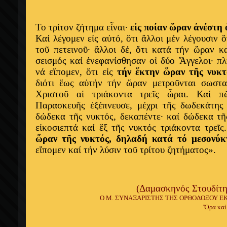
Το τρίτον ζήτημα εἶναι·
εἰς ποίαν ὥραν ἀνέστη 
Καί λέγομεν εἰς αὐτό, ὅτι ἄλλοι μέν λέγουσιν 
τοῦ πετεινοῦ· ἄλλοι δέ, ὅτι κατά τήν ὥραν κ
σεισμός καί ἐνεφανίσθησαν οἱ δύο Ἄγγελοι· πλ
νά εἴπομεν, ὅτι εἰς
τήν ἕκτην ὥραν τῆς νυκ
διότι ἕως αὐτήν τήν ὥραν μετροῦνται σωστ
X
ριστοῦ αἱ τριάκοντα τρεῖς ὦραι. Καί 
Παρασκευῆς ἐξέπνευσε, μέχρι τῆς δωδεκάτης 
δώδεκα τῆς νυκτός, δεκαπέντε· καί δώδεκα τ
εἰκοσιεπτά καί ἕξ τῆς νυκτός τριάκοντα τρεῖς
ὥραν τῆς νυκτός, δηλαδή κατά τό μεσονύκτ
εἴπομεν καί τήν λύσιν τοῦ τρίτου ζητήματος».
(Δαμασκηνός Στουδίτη
Ο Μ. ΣΥΝΑΞΑΡΙΣΤΗΣ ΤΗΣ ΟΡΘΟΔΟΞΟΥ ΕΚΚΛ
Ὅρα καί