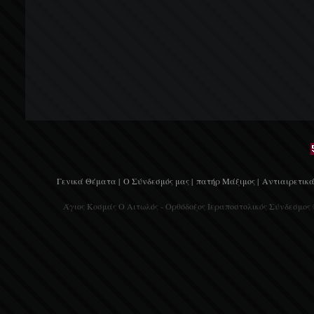
Γενικά Θέματα |
Ο Σύνδεσμός μας |
πατήρ Μάξιμος |
Αντιαιρετικά
Άγιος Κοσμάς Ο Αιτωλός - Ορθόδοξος Ιεραποστολικός Σύνδεσμος