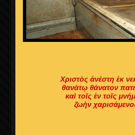
Χριστὸς ἀνέστη ἐκ ν
θανάτῳ θάνατον πατ
καὶ τοῖς ἐν τοῖς μνή
ζωὴν χαρισάμενο