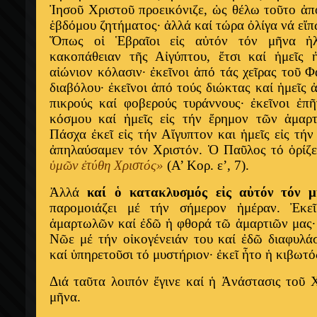
Ἰησοῦ Χριστοῦ προεικόνιζε, ὡς θέλω τοῦτο ἀπο
ἑβδόμου ζητήματος· ἀλλά καί τώρα ὀλίγα νά εἴπ
Ὅπως οἱ Ἑβραῖοι εἰς αὐτόν τόν μῆνα ἠλ
κακοπάθειαν τῆς Αἰγύπτου, ἔτσι καί ἡμεῖς
αἰώνιον κόλασιν· ἐκεῖνοι ἀπό τάς χεῖρας τοῦ 
διαβόλου· ἐκεῖνοι ἀπό τούς διώκτας καί ἡμεῖς 
πικρούς καί φοβερούς τυράννους· ἐκεῖνοι ἐπ
κόσμου καί ἡμεῖς εἰς τήν ἔρημον τῶν ἁμαρτ
Πάσχα ἐκεῖ εἰς τήν Αἴγυπτον και ἡμεῖς εἰς τή
ἀπηλαύσαμεν τόν Χριστόν. Ὁ Παῦλος τό ὁρίζε
ὑμῶν ἐτύθη Χριστός»
(Α’ Κορ. ε’, 7).
Ἀλλά
καί ὁ κατακλυσμός εἰς αὐτόν τόν 
παρομοιάζει μέ τήν σήμερον ἡμέραν. Ἐκε
ἁμαρτωλῶν καί ἐδῶ ἡ φθορά τῶ ἁμαρτιῶν μας· 
Νῶε μέ τήν οἰκογένειάν του καί ἐδῶ διαφυλά
καί ὑπηρετοῦσι τό μυστήριον· ἐκεῖ ἦτο ἡ κιβωτό
Διά ταῦτα λοιπόν ἔγινε καί ἡ Ἀνάστασις τοῦ 
μῆνα.