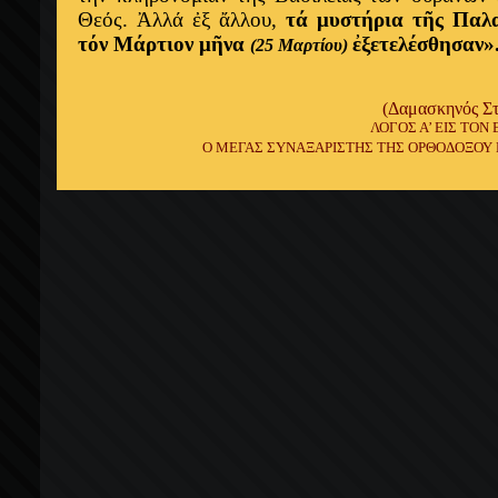
Θεός. Ἀλλά ἐξ ἄλλου,
τά μυστήρια τῆς Παλ
τόν Μάρτιον μῆνα
ἐξετελέσθησαν»
(25 Μαρτίου)
(Δαμασκηνός Στ
ΛΟΓΟΣ Α’ ΕΙΣ ΤΟΝ
Ο ΜΕΓΑΣ ΣΥΝΑΞΑΡΙΣΤΗΣ ΤΗΣ ΟΡΘΟΔΟΞΟΥ ΕΚ