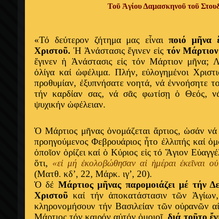
Τοῦ Ἁγίου Δαμασκηνοῦ τοῦ Στουδ
«Τό δεύτερον ζήτημα μας εἶναι
ποιό μῆνα 
Χριστοῦ.
Ἡ Ἀνάστασις ἔγινεν εἰς
τόν Μάρτιο
ἔγινεν ἡ Ἀνάστασις εἰς τόν Μάρτιον μῆνα;
Λ
ὀλίγα καί ὠφέλιμα. Πλήν, εὐλογημένοι Χριστ
προθυμίαν, ἐξυπνήσατε νοητά, νά ἐννοήσητε το
τήν καρδίαν σας, νά σᾶς φωτίσῃ ὁ Θεός, ν
ψυχικήν ὠφέλειαν.
Ὁ Μάρτιος μῆνας ὀνομάζεται ἄρτιος, ὡσάν νά 
προηγούμενος Φεβρουάριος ἦτο ἐλλιπής καί ὁμο
ὁποῖον ὁρίζει καί ὁ Κύριος εἰς τό Ἅγιον Εὐαγγέ
ὅτι,
«εἰ μή ἐκολοβώθησαν αἱ ἡμέραι ἐκεῖναι 
(Ματθ. κδ’, 22, Μάρκ. ιγ’, 20).
Ὁ δέ
Μάρτιος μῆνας παρομοιάζει μέ τήν Δ
Χριστοῦ
καί τήν ἀποκατάστασιν τῶν Ἁγίων, 
κληρονομήσουν τήν Βασιλείαν τῶν οὐρανῶν αἰ
Μάρτιος τόν καιρόν αὐτόν ὁμοιοῖ,
διά τοῦτο ἔγ