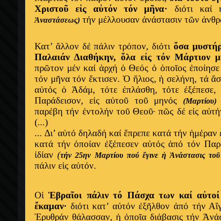
Χριστοῦ εἰς αὐτόν τόν μῆνα·
διότι καί 
τήν μέλλουσαν ἀνάστασιν τῶν ἀνθρ
Ἀναστάσεως)
Κατ’ ἄλλον δέ πάλιν τρόπον, διότι
ὅσα μυστήρ
Παλαιάν Διαθήκην, ὅλα εἰς τόν Μάρτιον μ
πρῶτον μέν καί ἀρχή ὁ Θεός ὁ ὁποῖος ἐποίησε
τόν μῆνα τόν ἔκτισεν. Ὁ ἥλιος, ἡ σελήνη, τά ἄσ
αὐτός ὁ Ἀδάμ, τότε ἐπλάσθη, τότε ἐξέπεσε,
Παράδεισον, εἰς αὐτοῦ τοῦ μηνός
(Μαρτίου)
παρέβη τήν ἐντολήν τοῦ Θεοῦ· πῶς δέ εἰς αὐτή
(...)
...
Δι’ αὐτό δηλαδή καί ἔπρεπε κατά τήν ἡμέραν
κατά τήν ὁποίαν ἐξέπεσεν αὐτός ἀπό τόν Παρ
ἰδίαν
(
τήν 25ην Μαρτίου πού ἔγινε ἡ Ἀνάστασις τοῦ
πάλιν εἰς αὐτόν.
Οἱ
Ἑβραῖοι πάλιν τό Πάσχα των καί αὐτοί
ἔκαμαν·
διότι κατ’ αὐτόν ἐξῆλθον ἀπό τήν Αἴ
Ἐρυθράν θάλασσαν, ἡ ὁποῖα διάβασις τήν Ἀνά