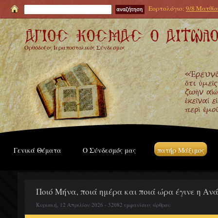
Εορτολόγιο:
9/8 Ματθία
Ορθόδοξος Ιεραποστολικός Σύνδεσμος
Γενικά Θέματα
Ο Σύνδεσμός μας
πατήρ Μάξιμος
Ποιό Μήνα, ποιά ημέρα και ποιά ώρα έγινε η Ανά
Κυριακή, 12 Απριλίου 2026 - 32082 εμφανίσεις άρθρου