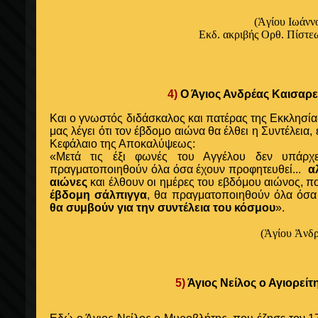
(Ἁγίου Ιωάνν
Εκδ. ακριβής Ορθ. Πίστε
4)
Ο Άγιος Ανδρέας Καισαρε
Και ο γνωστός διδάσκαλος και πατέρας της Εκκλησία
μας λέγει ότι τον έβδομο αιώνα θα έλθει η Συντέλεια,
Κεφάλαιο της Αποκαλύψεως:
«Μετά τις έξι φωνές του Αγγέλου δεν υπάρχ
πραγματοποιηθούν όλα όσα έχουν προφητευθεί...
α
αιώνες
και έλθουν οι ημέρες του εβδόμου αιώνος, 
έβδομη σάλπιγγα
, θα πραγματοποιηθούν όλα όσα 
θα συμβούν για την συντέλεια του κόσμου
».
(Ἁγίου Ἀνδρ
5)
Άγιος Νείλος ο Αγιορείτ