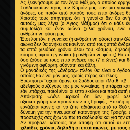
Ας ξεκινήσουμε με τον Άγιο Μάξιμο, ο οποίος ερμη
Σαδδουκαίων προς τον Κύριόν μας, εάν μια γυναίκ
άνδρες, σε ποιόν από αυτούς τους επτά άνδρες
θ
Χριστός τους απήντησε, ότι η γυναίκα δεν θα αν
αυτούς, μας λέγει (ο Άγιος Μάξιμος) ότι ο κάθε 
συμβολίζει και έναν αιώνα (χίλια χρόνια), ενώ 
ανθρώπινη φύση μας.
Έτσι λοιπόν, η γυναίκα (η ανθρώπινη φύσις) στην ά
αιώνα δεν θα ανήκει σε κανέναν από τους επτά άνδρες
τα επτά χιλιάδες χρόνια όλου του κόσμου, δηλα
κόσμου, αφού η γυναίκα (η ανθρώπινη φύσις) θα πά
όσο ζούσε με τους επτά άνδρες της (7 αιώνες) και θ
γινόμενη άφθαρτη, αθάνατη και άϋλη.
Ο μοναδικός της «άνδρας» πλέον θα είναι ο όγδοο
οποίος θα είναι μόνιμος, χωρίς πέρας και τέλος.
Ερώτηση:«Τυχαία άραγε οι Σαδδουκαίοι (Ματθ. κβ ,
αδελφούς συζύγους της μιας γυναίκας, η υπάρχει κά
εάν υπάρχει, ποιοί είναι οι επτά εκείνοι και ποιά αυτή 
Απόκριση: «Λένε μερικοί ότι δεν χωρεί αλ
αξιοκατηγόρητων προσώπων της Γραφής. Επειδή όμ
εργάζεται κανείς και να ζητεί αδιάκοπα από το Θεό 
δύναμη για την πνευματική κατανόηση της Γραφής, 
προσευχές σας έχω να πω τα ακόλουθα και για την απ
Αν προβάλει κάποιος την άποψη ότι αυτοί
οι επ
χιλιάδες χρόνια, δηλαδή οι επτά αιώνες, με του