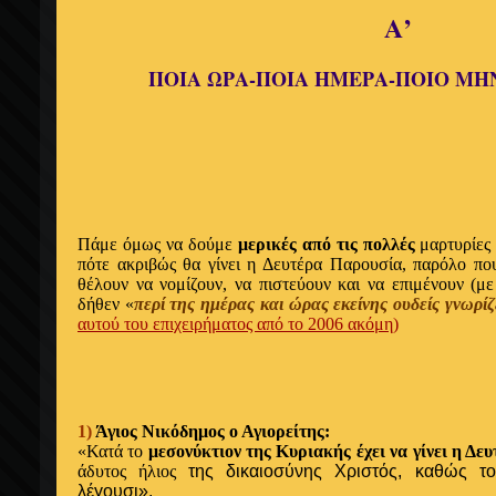
Α’
ΠΟΙΑ ΩΡΑ-ΠΟΙΑ ΗΜΕΡΑ-ΠΟΙΟ ΜΗ
Πάμε
όμως να δούμε
μερικές από τις πολλές
μαρτυρίες
πότε ακριβώς
θα γίνει η Δευτέρα Παρουσία, παρόλο που
θέλουν να νομίζουν, να πιστεύουν και να
επιμένουν
(μ
δήθεν
«
περί της
ημέρας
και
ώρας εκείνης
ουδείς γνωρίζ
αυτού του επιχειρήματος από το 2006 ακόμη)
1)
Άγιος Νικόδημος ο Αγιορείτης:
«Κατά το
μεσονύκτιον της Κυριακής
έχει
να γίνει
η
Δευ
άδυτος ήλιος
της δικαιοσύνης Χριστός, καθώς τ
λέγουσι».