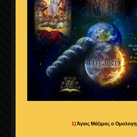
1)
Άγιος Μάξιμος ο Ομολογη