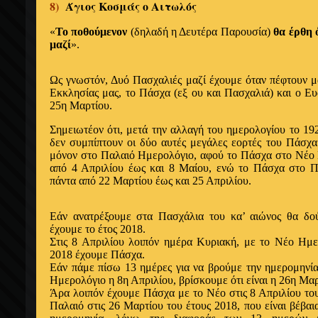
8)
Άγιος Κοσμάς ο Αιτωλός
«
Το ποθούμενον
(δηλαδή η Δευτέρα Παρουσία)
θα
έρθη 
μαζί
».
Ως γνωστόν, Δυό Πασχαλιές μαζί
έχουμε όταν
πέφτουν μ
Εκκλησίας
μας, το Πάσχα (
εξ
ου και Πασχαλιά) και
ο
Ευ
25η Μαρτίου.
Σημειωτέον
ότι
, μετά την
αλλαγή
του
ημερολογίου
το 19
δεν συμπίπτουν οι δύο αυτές μεγάλες
εορτές
του Πάσχα
μόνον στο Παλαιό
Ημερολόγιο, αφού
το Πάσχα στο Νέο
από
4
Απριλίου έως
και 8 Μαίου, ενώ
το Πάσχα στο 
πάντα
από 22 Μαρτίου
έως
και 25 Απριλίου.
Εάν ανατρέξουμε
στα Πασχάλια του κα’ αιώνος θα δ
έχουμε
το
έτος
2018.
Στις 8
Απριλίου
λοιπόν
ημέρα
Κυριακή, με το Νέο
Ημε
2018
έχουμε
Πάσχα.
Εάν
πάμε πίσω 13
ημέρες
για να βρούμε την
ημερομηνί
Ημερολόγιο η
8η
Απριλίου
, βρίσκουμε
ότι
είναι
η
26η Μαρ
Άρα
λοιπόν
έχουμε
Πάσχα με το Νέο στις 8
Απριλίου
το
Παλαιό στις 26 Μαρτίου του
έτους
2018, που είναι βέβα