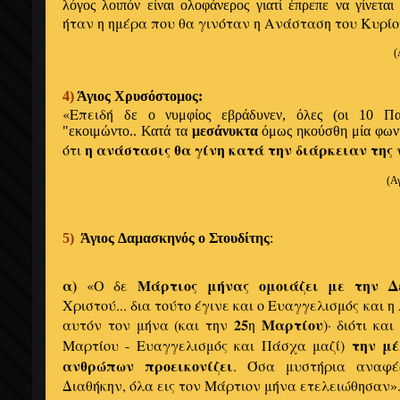
λόγος λοιπόν είναι
ολοφάνερος
γιατί
έπρεπε
να γίνετα
ήταν η ημέρα που θα γινόταν
η Ανάσταση του Κυρίο
(
4)
Άγιος
Χρυσόστομος:
«Επειδή
δε
ο
νυμφίος
εβράδυνεν
,
όλες
(οι 10 Πα
"
εκοιμώντο..
Κατά τα
μεσάνυκτα
όμως ηκούσθη
μία φων
η ανάστασις θα γίνη κατά την διάρκειαν της 
ότι
(Α
5)
Άγιος
Δαμασκηνός
ο
Στουδίτης
:
α)
Μάρτιος μήνας ομοιάζει με την Δ
«Ο δε
Χριστού... δια τούτο έγινε και ο Ευαγγελισμός και 
25
Μαρτίου
αυτόν τον μήνα (και την
η
)· διότι και
την μ
Μαρτίου - Ευαγγελισμός και Πάσχα μαζί)
ανθρώπων προεικονίζει
. Όσα μυστήρια αναφέ
Διαθήκην, όλα εις τον Μάρτιον μήνα ετελειώθησαν»