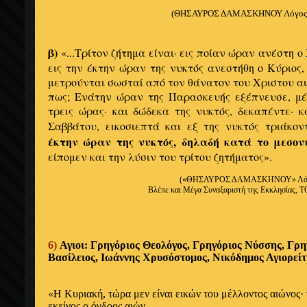
(ΘΗΣΑΥΡΟΣ ΔΑΜΑΣΚΗΝΟΥ
Λόγος
β)
«...Τρίτον ζήτημα είναι· εις ποίαν ώραν ανέστη ο 
εις την έκτην ώραν της νυκτός ανεστήθη ο Κύριος,
μετρούνται σωσταί από τον θάνατον του Χριστου αι
πως; Ενάτην ώραν της Παρασκευής εξέπνευσε, μέ
τρεις ώρας· και δώδεκα της νυκτός, δεκαπέντε· 
Σαββάτου, εικοσιεπτά και εξ της νυκτός τριάκον
έκτην ώραν της νυκτός, δηλαδή κατά το μεσον
είπομεν και την λύσιν του τρίτου ζητήματος».
(
«ΘΗΣΑΥΡΟΣ ΔΑΜΑΣΚΗΝΟΥ» Λόγο
Βλέπε και Μέγα Συναξαριστή της
Εκκλησίας
, Τ
6)
Αγιοι: Γρηγόριος Θεολόγος,
Γρηγόριος Νύσσης, Γρη
Βασίλειος, Ιωάννης
Χρυσόστομος, Νικόδημος Αγιορείτ
«Η
Κυριακή, τώρα μεν είναι εικών του μέλλοντος αιώνος·
εκείνος ο όγδοος
αιών.