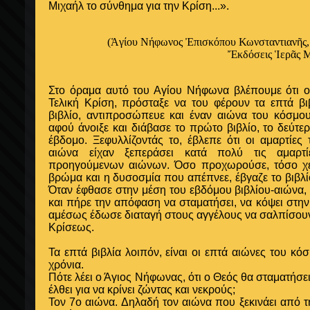
Μιχαήλ το σύνθημα για την Κρίση...».
(Ἁγίου Νήφωνος Ἐπισκόπου Κωνσταντιανῆς,
Ἔκδόσεις Ἱερᾶς 
Στο όραμα αυτό του Αγίου Νήφωνα βλέπουμε ότι ο 
Τελική Κρίση, πρόσταξε να του φέρουν τα επτά β
βιβλίο, αντιπροσώπευε και έναν αιώνα του κόσμου.
αφού άνοιξε και διάβασε το πρώτο βιβλίο, το δεύτερ
έβδομο. Ξεφυλλίζοντάς το, έβλεπε ότι οι αμαρτί
αιώνα είχαν ξεπεράσει κατά πολύ τις αμαρ
προηγούμενων αιώνων. Όσο προχωρούσε, τόσο χε
βρώμα και η δυσοσμία που απέπνεε, έβγαζε το βιβλίο
Όταν έφθασε στην μέση του εβδόμου βιβλίου-αιώνα,
και πήρε την απόφαση να σταματήσει, να κόψει στην
αμέσως έδωσε διαταγή στους αγγέλους να σαλπίσουν 
Κρίσεως.
Τα επτά βιβλία λοιπόν, είναι οι επτά αιώνες του κό
χρόνια.
Πότε λέει ο Άγιος Νήφωνας, ότι ο Θεός θα σταματήσε
έλθει για να κρίνει ζώντας και νεκρούς;
Τον 7ο αιώνα. Δηλαδή τον αιώνα που ξεκινάει από τη