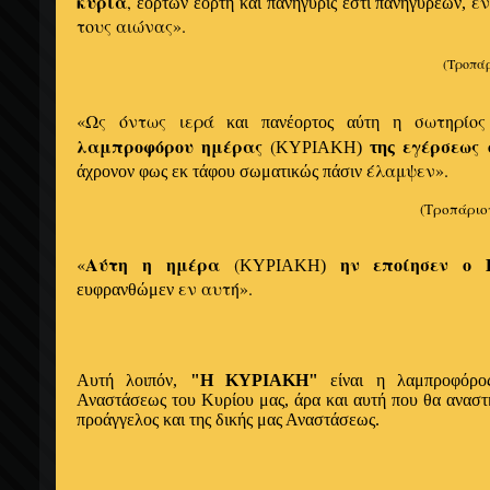
κυρία
,
εν
εορτών εορτή
και πανήγυρις
εστι
πανηγύρεων,
τους αιώνας».
(Τροπά
«Ως όντως ιερά
σωτηρίο
και πανέορτος αύτη
η
λαμπροφόρου ημέρας
εγέρσεως
(
ΚΥΡΙΑΚΗ)
της
έλαμψεν».
άχρονον
φως
εκ
τάφου σωματικώς πάσιν
(Τροπάριο
Αύτη η ημέρα
ην εποίησεν ο
«
(
ΚΥΡΙΑΚΗ)
εν αυτή».
ευφρανθώμεν
Αυτή λοιπόν,
"
Η
ΚΥΡΙΑΚΗ"
είναι
η
λαμπροφόρ
Αναστάσεως
του Κυρίου μας,
άρα
και αυτή που θα
αναστ
προάγγελος και της δικής μας
Αναστάσεως
.