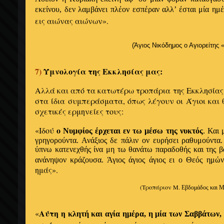
εκείνου
, δεν λαμβάνει πλέον
εσπέραν αλλ’ έσται
μία
ημέ
εις αιώνας αιώνων».
(Άγιος
Νικόδημος ο Αγιορείτης
«
7)
Υμνολογία της Εκκλησίας μας:
Αλλά και από τα κατωτέρω τροπάρια της Εκκλησίας
στα ίδια συμπεράσματα, όπως λέγουν οι Άγιοι και 
σχετικές ερμηνείες τους:
ο
«Ιδού
Νυμφίος
έρχεται εν
τω μέσω της νυκτός
. Και
γρηγορούντα.
Ανάξιος
δε πάλιν
ον
ευρήσει ραθυμούντα
ύπνω
κατενεχθής
ίνα
μη τω θανάτω παραδοθής και της β
ανάνηψον
κράζουσα. Ά
γιος άγιος άγιος
ει
ο
Θεός
ημώ
ημάς».
(Τροπάριον Μ.
Εβδομάδος
και 
Αύτη η
«
κλητή και
αγία ημέρα
,
η
μία των Σαββάτων,