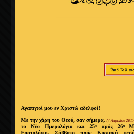
________________
Αγαπητοί μου εν Χριστώ αδελφοί!
Με την χάρη του Θεού, σαν σήμερα,
(7 Απριλίου 2017
το Νέο Ημερολόγιο και 25
πρός 26
Μ
η
η
Εορτολόγιο, Σάββατο πρός Κυριακή μεσά