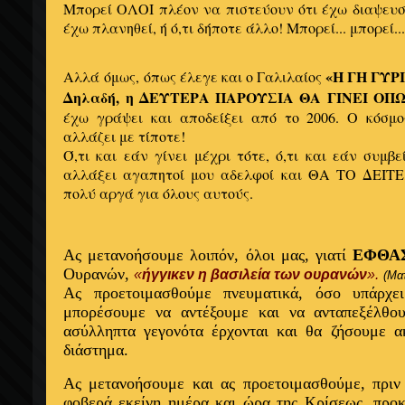
Μπορεί ΟΛΟΙ πλέον να πιστεύουν ότι έχω διαψευσθε
έχω πλανηθεί, ή ό,τι δήποτε άλλο! Μπορεί... μπορεί...
«Η ΓΗ ΓΥΡΙΖ
Αλλά όμως, όπως έλεγε και ο Γαλιλαίος
Δηλαδή, η ΔΕΥΤΕΡΑ ΠΑΡΟΥΣΙΑ ΘΑ ΓΙΝΕΙ ΟΠΩ
έχω γράψει και αποδείξει από το 2006. Ο κόσμ
αλλάζει με τίποτε!
Ό,τι και εάν γίνει μέχρι τότε, ό,τι και εάν συμβ
αλλάξει αγαπητοί μου αδελφοί και ΘΑ ΤΟ ΔΕΙΤΕ
πολύ αργά για όλους αυτούς.
Ας μετανοήσουμε λοιπόν, όλοι μας, γιατί
ΕΦΘΑ
Ουρανών,
«
ήγγικεν η βασιλεία των ουρανών
».
(Ματ
Ας προετοιμασθούμε πνευματικά, όσο υπάρχε
μπορέσουμε να αντέξουμε και να ανταπεξέλθο
ασύλληπτα γεγονότα έρχονται και θα ζήσουμε 
διάστημα.
Ας μετανοήσουμε και ας προετοιμασθούμε, πριν
φοβερά εκείνη ημέρα και ώρα της Κρίσεως, προ