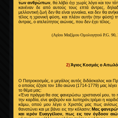
των ανθρώπων
, θα λάβει όχι χωρίς λόγο και τον τ
κανέναν δε από αυτούς τους επτά άντρες, δηλα
μελλοντική ζωή δεν θα είναι γυναίκα, και δεν θα ανήκ
τέλος η χρονική φύση, και πλέον αυτήν (την φύση) τ
άντρας, ο ατελεύτητος αιώνας, που δεν έχει τέλος.
(Αγίου Μαξίμου Ομολογητού Ρ.G. 90,
2)
Άγιος Κοσμάς ο Αιτωλό
Ο Πατροκοσμάς, ο μεγάλος αυτός διδάσκαλος και Πρ
ο οποίος έζησε τον 18ο αιώνα (1714-1779) μας λέγει
το θέμα μας:
«Ένα πράγμα θα σας φανερώσω χριστιανοί μου, το
την καρδία, είνε φοβερόν και λυπηρόν,τρέμει η καρδιά
κάμω, οπού μου λέγει ο Χριστός μας πως ανίσως
θανατώνει και με βάνει εις την κόλασιν;
Μας φανερώνε
και ιερόν Ευαγγέλιον, πως εις τον όγδοον αιώ