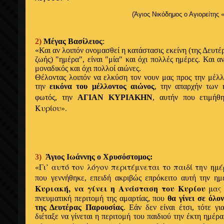
(Άγιος
Νικόδημος ο Αγιορείτης
«
2)
Μέγας
Βασίλειος
:
«
Και
αν
λοιπόν ονομασθεί
η
κατάστασις
εκείνη (της Δευτέ
ζωής) "
ημέρα"
, είναι "μία" και
όχι
πολλές ημέρες. Και
α
μοναδικός και
όχι
πολλοί αιώνες.
Θέλοντας λοιπόν να
ελκύση
τον νουν μας προς την μέλ
την
εικόνα του μέλλοντος αιώνος
, την
απαρχήν
των
φωτός, την
ΑΓΙΑΝ ΚΥΡΙΑΚΗΝ
, αυτήν που
ετιμή
Κυρίου».
3)
Άγιος
Ιωάννης ο Χρυσόστομος
:
«Γι’ αυτό τον λόγον περιτέμνεται το παιδί την ημ
που γεννήθηκε,
επειδή ακριβώς επρόκειτο
αυτή την
ημ
Κυριακή, να γίνει η Ανάσταση
του Κυρίου
μας 
πνευματική περιτομή της
αμαρτίας
, που
θα γίνει σε
όλο
της Δευτέρας Παρουσίας
.
Εάν
δεν είναι
έτσι
, τότε γ
διέταξε να γίνεται
η
περιτομή του παιδιού την
έκτη ημέρ