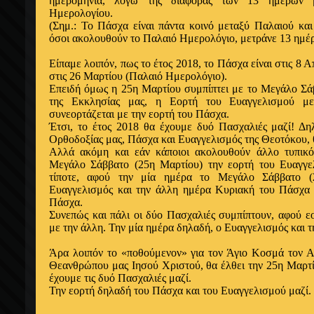
ημερομηνία
, λόγω της διαφοράς των 13
ημερών
Ημερολογίου
.
(Σημ.: Το Πάσχα είναι πάντα κοινό μεταξύ Παλαιού κ
όσοι ακολουθούν
το Παλαιό
Ημερολόγιο
, μετράνε 13
ημέ
Είπαμε λοιπόν, πως το
έτος
2018, το Πάσχα είναι στις 8
Α
στις 26 Μαρτίου (Παλαιό
Ημερολόγιο
).
Επειδή όμως η
25η Μαρτίου συμπίπτει με το Μεγάλο Σά
της
Εκκλησίας
μας,
η Εορτή
του Ευαγγελισμού μ
συνεορτάζεται με την
εορτή
του Πάσχα.
Έτσι
, το
έτος
2018 θα
έχουμε
δυό Πασχαλιές μαζί! Δ
Ορθοδοξίας
μας, Πάσχα και Ευαγγελισμός της Θεοτόκου, 
Αλλά ακόμη
και
εάν
κάποιοι
ακολουθούν άλλο
τυπικ
Μεγάλο Σάββατο (25η Μαρτίου) την
εορτή
του Ευαγγε
τίποτε,
αφού
την μία
ημέρα
το Μεγάλο Σάββατο 
Ευαγγελισμός και την
άλλη ημέρα
Κυριακή του Πάσχα
Πάσχα.
Συνεπώς και πάλι οι δύο Πασχαλιές συμπίπτουν,
αφού ε
με την
άλλη
. Την μία
ημέρα
δηλαδή,
ο
Ευαγγελισμός και 
Άρα
λοιπόν το «ποθούμενον» για τον
Άγιο
Κοσμά τον Α
Θεανθρώπου μας
Ιησού
Χριστού, θα
έλθει
την 25η Μαρτ
έχουμε
τις δυό Πασχαλιές μαζί.
Την
εορτή
δηλαδή του Πάσχα και του Ευαγγελισμού μαζί.