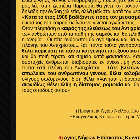
Εδώ ο Άγιος Νείλος ο Μυροβλήτης, που έζησε τον 17
μας λέει ότι η Δευτέρα Παρουσία θα γίνει, όχι μόνον
δηλαδή την όγδοη χιλιετία, αλλά μάλιστα, κατά τον μ
«
Κατά το έτος 1900 βαδίζοντες προς τον μεσασμ
ο κόσμος του καιρού εκείνου να γίνεται αγνώριστος.
Όταν πλησιάση ο
καιρός της ελεύσεως του Αντιχρί
των ανθρώπων από τα πάθη της σαρκός και θα πληθ
η ανομία... Οι τότε άνθρωποι θα αγριέψουν και θα
πλάνην του Αντιχρίστου...Και πάντα ταύτα γενήσοντα
θέλει κυριεύση τα πάντα και γενήσεται εξουσιασ
και θα ποιή τέρατα και σημεία κατά φαντασίαν...Κα
δυστυχείς άνθρωποι, διαβιούντες εν ανέσει, μη γνω
ταύτα εστί πλάνη του Αντιχρίστου...
Τότε βλέπων
απώλειαν του ανθρωπίνου γένους, θέλει κολοβ
ολίγους σωζομένους, διότι θέλει πλανήσαι ει δυνατό
αιφνιδίως θέλει έλθη η δίστομος ρομφαία
και θα
τούς οπαδούς αυτού».
(Προφητεία Ἁγίου Νείλου. Πιστ
«Εὐαγγελικός Κῆπος» τῆς Ἱερᾶς 
6)
Άγιος Νήφων Επίσκοπος Κωνστ