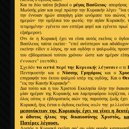
Και τα δύο ταύτα βεβαιοί
ο
μέγας Βασίλειος
·
απορήσας
Μωϋσής μίαν και ουχί πρώτην την Κυριακήν λέγει· "
ίνα
την
έννοιαν ημών απαγάγη
μίαν
ωνόμασε
του αιώνος 
ημερών
· την
ομήλικα
του φωτός· την
αγίαν
Κυριακήν, 
τετιμημένην·
εγένετο
ουν
εσπέρα
φησί και
εγένετο
πρω
).
εξαήμερον
Ότι δε
η
Κυριακή
έχει
να είναι αυτός
εκείνος ο όγδ
Βασίλειος ταύτα
εκείσε
· "
επεί ανέσπερον
και
αδιάδοχο
εκείνην
είδεν
ο
λόγος,
ην
και
ογδόην ο
ψαλμωδός προση
του
εβδοματικού
τούτου χρόνου·
ώστε
καν
ημέραν
είπ
έννοιαν" (αυτόθι).
τα αυτά περί της Κυριακής λέγουσιν
Σχεδόν
ο
τε
Πεντηκοστήν και
ο
Νύσσης
Γρηγόριος
και
ο
Χρυσ
επιγραφήν
του
έκτου
ψαλμού
υπέρ
της
ογδόης
. Και
ο
Θε
"εις την Καινήν Κυριακήν"·
Δια τούτο και
η
του Χριστού
Εκκλησία όλην
την διακα
μίαν
ημέραν
της Κυριακής και λαμπροφόρου λογίζεται, 
όλος
ούτος
ο εβδοματικός
αιών της παρούσης ζωής
έχε
αιών της μελλούση
Κυριακή,
ήτις έσται ο όγδοος εκείνος
μεσονύκτιον της Κυριακής
έχει
να γίνει
η
δευτέ
ο άδυτος ήλιος
της δικαιοσύνης Χριστός,
κ
Πατέρες λέγουσι.
Λοιπόν
η
Κυριακή
εκείνη αφ’
ου μίαν φοράν καταυγα