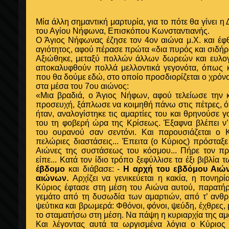
Μία άλλη σημαντική μαρτυρία, για το πότε θα γίνει η 
του Αγίου Νήφωνα, Επισκόπου Κωνσταντιανής.
Ο Άγιος Νήφωνας έζησε τον 4ον αιώνα μ.Χ. και έ
αγιότητος, αφού πέρασε πρώτα «δια πυρός και σιδήρ
Αξιώθηκε, μεταξύ πολλών άλλων δωρεών και ευλογ
αποκαλυφθούν πολλά μελλοντικά γεγονότα, όπως κ
που θα δούμε εδώ, στο οποίο προσδιορίζεται ο χρόν
στα μέσα του 7ου αιώνος:
«Μια βραδιά, ο Άγιος Νήφων, αφού τελείωσε την 
προσευχή, ξάπλωσε να κοιμηθή πάνω στις πέτρες, 
ήταν, αναλογίστηκε τις αμαρτίες του και θρηνούσε γ
του τη φοβερή ώρα της Κρίσεως. Έξαφνα βλέπει ν’
του ουρανού σαν σεντόνι. Και παρουσιάζεται ο 
πελώριες διαστάσεις... Έπειτα (ο Κύριος) πρόσταξ
Αιώνες της συστάσεως του κόσμου... Πήρε τον πρ
είπε... Κατά τον ίδιο τρόπο ξεφύλλισε τα έξι βιβλία
έβδομο
και διάβασε: -
Η αρχή του εβδόμου Αιώνα
αιώνων.
Αρχίζει να γενικεύεται η κακία, η πονηρί
Κύριος έφτασε στη μέση του Αιώνα αυτού, παρατήρη
γεμάτο από τη δυσωδία των αμαρτιών, από τ’ ανθρ
ψεύτικα και βρωμερά: Φθόνοι, φόνοι, ψεύδη, έχθρες, 
το σταματήσω στη μέση. Να πάψη η κυριαρχία της αμ
Και λέγοντας αυτά τα ωργισμένα λόγια ο Κύριος