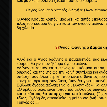
κόσμου
και μέλλει να χαλάση τούτος ο κόσμος».
(Ἅγιος Κοσμᾶς ὁ Αἰτωλός, Διδαχή Δ’ (Ἰωάν.Μενούν
Ο Άγιος Κοσμάς λοιπόν, μας λέει και αυτός ξεκάθαρα
τέλος του κόσμου θα γίνει κατά τον όγδοον αιώνα, π
8η χιλιετία.
3)
Άγιος Ιωάννης ο Δαμασκ
Αλλά και ο Άγιος Ιωάννης ο Δαμασκηνός, μας μιλάε
κόσμου θα γίνει τον έβδομο-όγδοο αιώνα.
«Λέγονται λοιπόν επτά αιώνες του κόσμου αυτού,
ουρανού και της γης ως την κοινή συντέλεια και αν
υπάρχει συντέλεια μερική, που είναι ο θάνατος του
κοινή και οριστική συντέλεια, όταν θα γίνει η κο
Εξάλλου όγδοος αιώνας είναι ο μελλοντικός». Και αλ
«Ο αριθμός οκτώ είναι τύπος του μέλλοντος αιώνος.
και ο κόσμος θα υπάρχει για επτά αιώνες
(7 χιλ
τέλος
. Ογδόη δε, αποκαλείται η μέλλουσα ζωή, όπως
Γρηγόριος...».