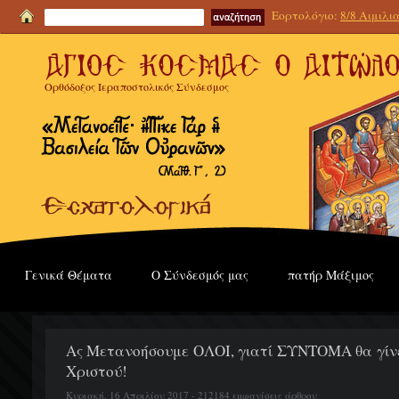
Εορτολόγιο:
8/8 Αιμιλι
Ορθόδοξος Ιεραποστολικός Σύνδεσμος
Γενικά Θέματα
Ο Σύνδεσμός μας
πατήρ Μάξιμος
Ας Μετανοήσουμε ΟΛΟΙ, γιατί ΣΥΝΤΟΜΑ θα γίνει
Χριστού!
Κυριακή, 16 Απριλίου 2017 - 212184 εμφανίσεις άρθρου