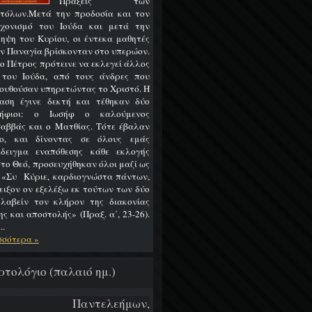
Πράξεις των
τόλων.Μετά την προδοσία και τον
χονισμό του Ιούδα και μετά την
ηψη του Κυρίου, οι έντεκα μαθητές
ην Παναγία βρίσκονταν στο υπερώον.
 ο Πέτρος πρότεινε να εκλεγεί άλλος
 του Ιούδα, από τους άνδρες που
ουθούσαν υπηρετώντας το Χριστό. Η
αση έγινε δεκτή και τέθηκαν δύο
ψήφιοι: ο Ιωσήφ ο καλούμενος
αββάς και ο Ματθίας. Τότε έβαλαν
ο, και δίνοντας σε όλους εμάς
δειγμα εναπόθεσης κάθε εκλογής
στο Θεό, προσευχήθηκαν όλοι μαζί ως
: «Συ Κύριε, καρδιογνώστα πάντων,
ειξον ον εξελέξω εκ τούτων των δύο
 λαβείν τον κλήρον της διακονίας
ς και αποστολής» (Πραξ. α΄, 23-26).
..
σσότερα »
ρτολόγιο (παλαιό ημ.)
/7 Παντελεήμων,