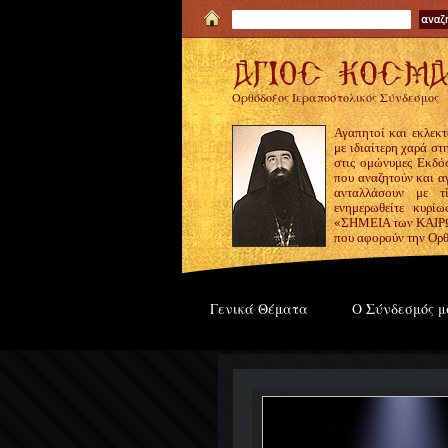
Ορθόδοξος Ιεραποστολικός Σύνδεσμος
Αγαπητοί και εκλεκτ
με ιδιαίτερη χαρά σ
στις ομώνυμες Εκδόσ
που αναζητούν και α
ανταλλάσουν με τ
ενημερωθείτε κυρίω
«ΣΗΜΕΙΑ των ΚΑΙΡΩΝ
που αφορούν την Ορθ
Γενικά Θέματα
Ο Σύνδεσμός μ