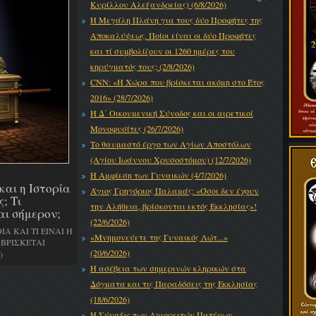
Κυρίλλου Αλεξανδρείας) (6/8/2026)
Η Μεγάλη Πλάνη για τους δύο Προφήτες της
Αποκαλύψεως. Ποίοι είναι οι δύο Προφήτες
και τί συμβολίζουν οι 1260 ημέρες του
κηρύγματός τους; (2/8/2026)
CNN: «Η Χώρα που βρίσκεται ακόμη στο Έτος
2016» (28/7/2026)
Η Δ΄ Οικουμενική Σύνοδος και οι αιρετικοί
Μονοφυσίτες (26/7/2026)
Το θαυμαστό έργο των Αγίων Αποστόλων
(Αγίου Ιωάννου Χρυσοστόμου) (12/7/2026)
Η Αμφίεση των Γυναικών (4/7/2026)
και η Ιστορία
Άγιος Γρηγόριος Παλαμάς: «Όσοι δεν έχουν
ς; Τι
την Αλήθεια, βρίσκονται εκτός Εκκλησίας»!
αι σήμερον;
(22/6/2026)
 ΚΑΙ ΤΙ ΕΙΝΑΙ Η
«Μνημονεύετε της Γυναικός Λώτ...»
 ΒΡΙΣΚΕΤΑΙ
(20/6/2026)
)
Η ασέβεια των σημερινών κληρικών στα
Δόγματα και τις Παραδόσεις της Εκκλησίας
(18/6/2026)
Η Σύναξις των Αγιορειτών Πατέρων