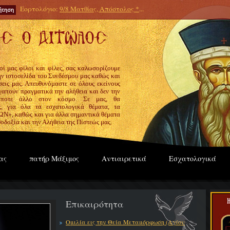
Εορτολόγιο:
9/8 Ματθίας, Απόστολος *
...
οί μας φίλοι και φίλες, σας καλωσορίζουμε
την ιστοσελίδα του Συνδέσμου μας καθώς και
εις μας. Απευθυνόμαστε σε όλους εκείνους
γαπούν πραγματικά την αλήθεια και δεν την
ίποτε άλλο στον κόσμο. Σε μας, θα
ς, για όλα τα εσχατολογικά θέματα, τα
», καθώς και για άλλα σημαντικά θέματα
οδοξία και την Αλήθεια της Πίστεώς μας.
ας
πατήρ Μάξιμος
Αντιαιρετικά
Εσχατολογικά
Επικαιρότητα
Ομιλία εις την Θεία Μεταμόρφωση (Αγίου