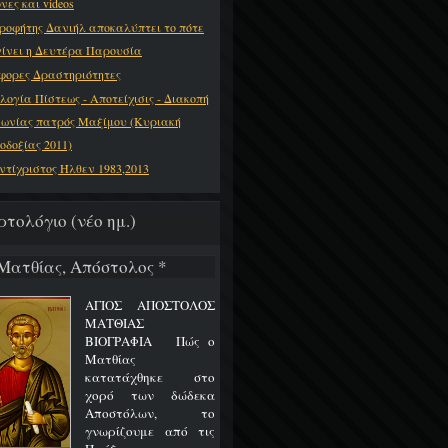
νες και videos
ροφήτης Δανιήλ αποκαλύπτει το πότε
γίνει η Δευτέρα Παρουσία
φορες Δραστηριότητες
λογία Πίστεως - Αποτείχισις - Διακοπή
νωνίας πατρός Μαξίμου (Κυριακή
οδοξίας 2011)
ντίχριστος Ήλθεν 1983,2013
ρτολόγιο (νέο ημ.)
 Ματθίας, Απόστολος *
ΑΓΙΟΣ ΑΠΟΣΤΟΛΟΣ
ΜΑΤΘΙΑΣ
ΒΙΟΓΡΑΦΙΑ Πώς ο
Ματθίας
κατατάχθηκε στο
χορό των δώδεκα
Αποστόλων, το
γνωρίζουμε από τις