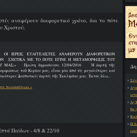
λιστές αναφέρουν διαφορετικό χρόνο, δια το πότε
υ Χριστού;
Ι ΟΙ ΙΕΡΕΙΣ ΕΥΑΓΓΕΛΙΣΤΕΣ ΑΝΑΦΕΡΟΥΝ ΔΙΑΦΟΡΕΤΙΚΟΝ
ΟΝ ΣΧΕΤΙΚΑ ΜΕ ΤΟ ΠΟΤΕ ΕΓΙΝΕ Η ΜΕΤΑΜΟΡΦΩΣΙΣ ΤΟΥ
Υ ΜΑΣ;» Πρώτη δημοσίευσις 12/04/2016 Ἡ ἑορτή τῆς
Δη
ρφώσεως τοῦ Κυρίου μας, εἶναι μία ἀπό τίς μεγαλύτερες καί
ικότερες Δεσποτικές ἑορτές τῆς Ἐκκλησίας μας. Ἐκτός ὅλω...
Σύν
τε περισσότερα »
Αγα
ιστ
Ας 
θα 
Καλ
Η Α
πτά Παίδων - 4/8 & 22/10
εορ