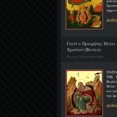
μακαρ
Ἀριστ
σημαντ
Διαβάσ
Γιατί ο Προφήτης Ηλίας
Χριστού (Βίντεο)
Κυριακή, 2 Αυγούστου 2026
ΓΙΑΤΙ
ΤΗΣ Π
Βασίλ
Ηλίας 
και γι
την Δε
Διαβάσ