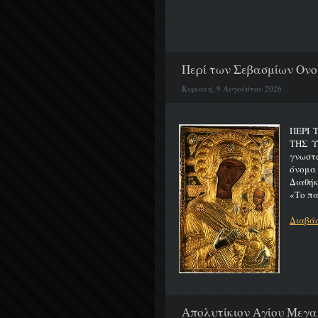
Περί των Σεβασμίων Ονο
Κυριακή, 9 Αυγούστου 2026
ΠΕΡΙ 
ΤΗΣ 
γνωστό
όνομα
Διαθήκ
«Το πα
Διαβάσ
Απολυτίκιον Αγίου Μεγα