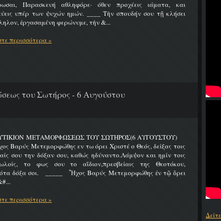
ρωσαι, Παρασκευή αθληφόρε· όθεν προχέεις ιάματα, και
εύεις υπέρ των ψυχών ημών. ____ Τὴν σπουδήν σου τῇ κλήσει
ηλον, ἐργασαμένη φερώνυμε, τὴν &...
τε περισσότερα »
εως του Σωτήρος - 6 Αυγούστου
ΥΤΙΚΙΟΝ ΜΕΤΑΜΟΡΦΩΣΕΩΣ ΤΟΥ ΣΩΤΗΡΟΣ(6 ΑΥΓΟΥΣΤΟΥ)
Βαρύς Μετεμορφώθης εν τω όρει Χριστέ ο Θεός, δείξας τοις
ίς σου την δόξαν σου, καθώς ηδύναντο.Λάμψον και ημίν τοις
ωλοίς, το φως σου το αΐδιον,πρεσβείαις της Θεοτόκου,
ότα δόξα σοι. _____ Ἦχος Βαρύς Μετεμορφώθης ἐν τῷ ὄρει
#...
τε περισσότερα »
Δείτ