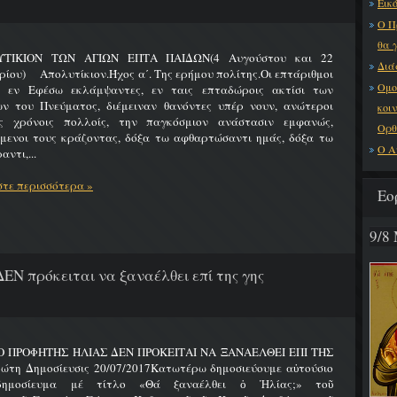
Εικό
Ο Π
θα 
ΤΙΚΙΟΝ ΤΩΝ ΑΓΙΩΝ ΕΠΤΑ ΠΑΙΔΩΝ(4 Αυγούστου και 22
Διά
ίου) Απολυτίκιον.Ήχος α΄. Της ερήμου πολίτης.Οι επτάριθμοι
Ομο
ς εν Εφέσω εκλάμψαντες, εν ταις επταδώροις ακτίσι των
ων του Πνεύματος, διέμειναν θανόντες υπέρ νουν, ανώτεροι
κοι
ς χρόνοις πολλοίς, την παγκόσμιον ανάστασιν εμφανώς,
Ορθ
ύμενοι τους κράζοντας, δόξα τω αφθαρτώσαντι ημάς, δόξα τω
Ο Α
αντι,...
τε περισσότερα »
Εο
9/8
ΔΕΝ πρόκειται να ξαναέλθει επί της γης
 Ο ΠΡΟΦΗΤΗΣ ΗΛΙΑΣ ΔΕΝ ΠΡΟΚΕΙΤΑΙ ΝΑ ΞΑΝΑΕΛΘΕΙ ΕΠΙ ΤΗΣ
ώτη Δημοσίευσις 20/07/2017Κατωτέρω δημοσιεύουμε αὐτούσιο
δημοσίευμα μέ τίτλο «Θά ξαναέλθει ὁ Ἠλίας;» τοῦ