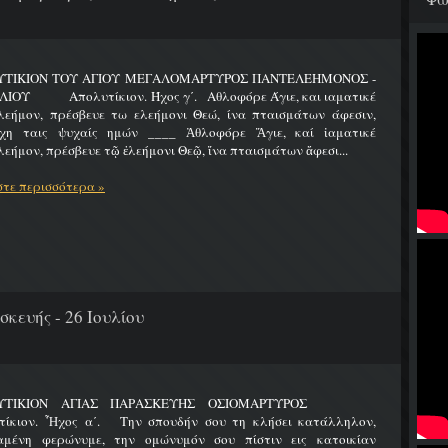
ΤΙΚΙΟΝ ΤΟΥ ΑΓΙΟΥ ΜΕΓΑΛΟΜΑΡΤΥΡΟΣ ΠΑΝΤΕΛΕΗΜΟΝΟΣ -
ΥΛΙΟΥ Απολυτίκιον. Ήχος γ΄. Αθλοφόρε Άγιε, και ιαματικέ
λεήμον, πρέσβευε τω ελεήμονι Θεώ, ίνα πταισμάτων άφεσιν,
χη ταις ψυχαίς ημών ____ Ἀθλοφόρε Ἅγιε, καί ἰαματικέ
εήμον, πρέσβευε τῷ ἐλεήμονι Θεῷ, ἵνα πταισμάτων ἄφεσι...
τε περισσότερα »
κευής - 26 Ιουλίου
ΛΥΤΙΚΙΟΝ ΑΓΙΑΣ ΠΑΡΑΣΚΕΥΗΣ ΟΣΙΟΜΑΡΤΥΡΟΣ
τίκιον. Ἦχος α΄. Την σπουδήν σου τη κλήσει κατάλληλον,
αμένη φερώνυμε, την ομώνυμόν σου πίστιν εις κατοικίαν