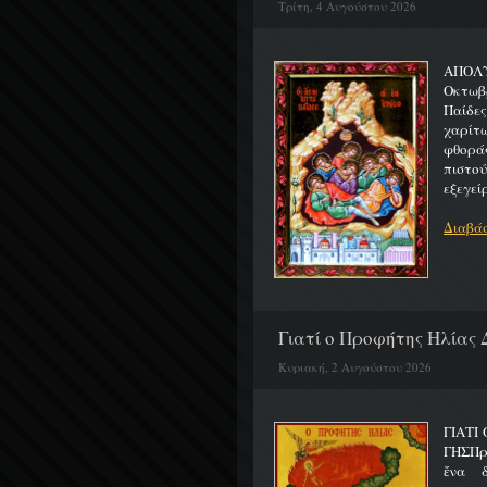
Τρίτη, 4 Αυγούστου 2026
ΑΠΟΛΥ
Οκτωβρ
Παίδε
χαρίτ
φθορά
πιστο
εξεγείρ
Διαβάσ
Γιατί ο Προφήτης Ηλίας 
Κυριακή, 2 Αυγούστου 2026
ΓΙΑΤΙ
ΓΗΣΠρ
ἕνα 