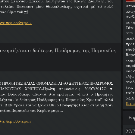
ιστοῦ Στεργίου Σάκκου, Καθηγητοῦ τῆς Καινῆς Διαθήκης, τοῦ
Αποσ
οτελείου Πανεπιστημίου Θεσσαλονίκης, σχετικά μέ τό πολύ
απαγ
ικό θέμα τοῦ ...
Ανάλ
με τ
τε περισσότερα »
Τότε
αντί
ακολ
πρότ
υπο
 ονομάζεται ο δεύτερος Πρόδρομος της Παρουσίας
Βαρσ
κλήρ
παρά
μας 
εξής
ανάδ
 Ο ΠΡΟΦΗΤΗΣ ΗΛΙΑΣ ΟΝΟΜΑΖΕΤΑΙ «Ο ΔΕΥΤΕΡΟΣ ΠΡΟΔΡΟΜΟΣ
ένα,
ΑΡΟΥΣΙΑΣ ΧΡΙΣΤΟΥ»Πρώτη Δημοσίευσις 20/07/2017Ο π.
ταύτη
ειος Βολουδάκης απαντά στο ερώτημα: «Γιατί ο Προφήτης
(«Σ&.
λέγεται "ο δεύτερος Πρόδρομος της Παρουσίας Χριστού" αλλά
Περι
ατί ΔΕΝ πρόκειται να ξαναέλθει ο Προφήτης Ηλίας στην γη πριν
υτέρα Παρουσία του Κυρίου μας»....
Εο
τε περισσότερα »
27