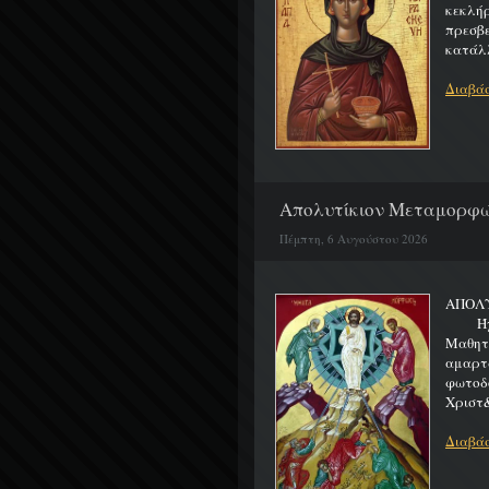
κεκλή
πρεσβ
κατάλλ
Διαβάσ
Απολυτίκιον Μεταμορφώσ
Πέμπτη, 6 Αυγούστου 2026
ΑΠΟΛ
Ήχος 
Μαθητα
αμαρτ
φωτοδ
Χριστ&
Διαβάσ