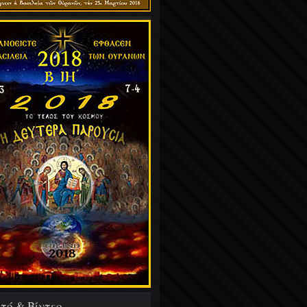
τό & Βίντεο