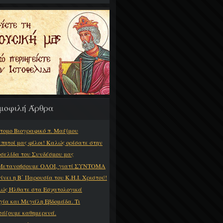
μοφιλή Άρθρα
τομο Βιογραφικό π. Μαξίμου
πητοί μας φίλοι! Καλώς ορίσατε στην
οσελίδα του Συνδέσμου μας
Μετανοήσουμε ΟΛΟΙ, γιατί ΣΥΝΤΟΜΑ
γίνει η Β΄ Παρουσία του Κ.Η.Ι. Χριστού!
ώς Ήλθατε στα Εσχατολογικά
γία και Μεγάλη Εβδομάδα. Τι
τάζουμε καθημερινά.