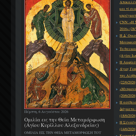
Αποκαλύψε
και τί συ
κηρύγματό
CNN: «Η 
2016» (28/
Η Δ΄ Οικο
Μονοφυσίτ
Το θαυμα
(Αγίου Ιω
Η Αμφίεση
Άγιος Γρη
την Αλήθε
(22/6/2026
«Μνημονεύ
(20/6/2026
Η ασέβει
Δόγματα κ
Πέμπτη, 6 Αυγούστου 2026
(18/6/2026
Ομιλία εις την Θεία Μεταμόρφωση
Η Σύναξι
(Αγίου Κυρίλλου Αλεξανδρείας)
(14/6/2026
ΟΜΙΛΙΑ ΕΙΣ ΤΗΝ ΘΕΙΑ ΜΕΤΑΜΟΡΦΩΣΗ ΤΟΥ
Κυριακή τ