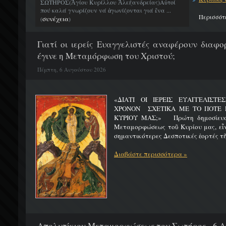
ΣΩΤΗΡΟΣ(Ἁγίου Κυρίλλου Ἀλεξανδρείας)Αὐτοί
πού καλά γνωρίζουν νά ἀγωνίζονται γιά ἕνα ...
Περισσότ
συνέχεια
(
)
Γιατί οι ιερείς Ευαγγελιστές αναφέρουν διαφο
έγινε η Μεταμόρφωση του Χριστού;
Πέμπτη, 6 Αυγούστου 2026
«ΔΙΑΤΙ ΟΙ ΙΕΡΕΙΣ ΕΥΑΓΓΕΛΙΣΤ
ΧΡΟΝΟΝ ΣΧΕΤΙΚΑ ΜΕ ΤΟ ΠΟΤΕ 
ΚΥΡΙΟΥ ΜΑΣ;» Πρώτη δημοσίευσ
Μεταμορφώσεως τοῦ Κυρίου μας, εἶν
σημαντικότερες Δεσποτικές ἑορτές τῆ
Διαβάστε περισσότερα »
Απολυτίκιον Μεταμορφώσεως του Σωτήρος - 6 