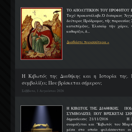
ΤΟ ΑΠΟΛΥΤΙΚΙΟΝ ΤΟΥ ΠΡΟΦΗΤΟΥ Η
Ταχύ προκατάλαβε.Ὁ ἔνσαρκος Ἄγγε
δεύτερος Πρόδρομος, τῆς παρουσίας Χ
καταπέμψας, Ἐλισαίῳ τὴν χάριν, ν
καθαρίζει, δ...
Διαβάστε περισσότερα »
H Κιβωτός της Διαθήκης και η Ιστορία της. 
συμβολίζει; Που βρίσκεται σήμερον;
Σάββατο, 1 Αυγούστου 2026
Η ΚΙΒΩΤΟΣ ΤΗΣ ΔΙΑΘΗΚΗΣ ΠΟΙΑ 
ΣΥΜΒΟΛΙΖΕΙ; ΠΟΥ ΒΡΙΣΚΕΤ
δημοσίευσις 21/11/2016 Η Κιβ
ονομάζεται και "Κιβωτός του Μαρτυ
μέσα στο οποίο φυλάσσονταν οι