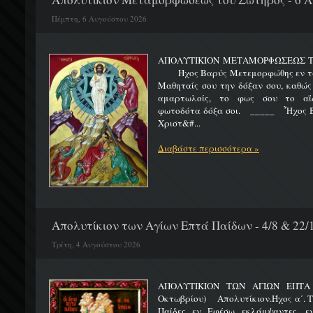
Πέμπτη, 6 Αυγούστου 2026
ΑΠΟΛΥΤΙΚΙΟΝ ΜΕΤΑΜΟΡΦΩΣΕΩΣ 
Ήχος Βαρύς Μετεμορφώθης εν τω όρ
Μαθηταίς σου την δόξαν σου, καθώς
αμαρτωλοίς, το φως σου το αΐδι
φωτοδότα δόξα σοι. _____ Ἦχος Β
Χριστ&#...
Διαβάστε περισσότερα »
Απολυτίκιον των Αγίων Επτά Παίδων - 4/8 & 22/
Τρίτη, 4 Αυγούστου 2026
ΑΠΟΛΥΤΙΚΙΟΝ ΤΩΝ ΑΓΙΩΝ ΕΠΤΑ 
Οκτωβρίου) Απολυτίκιον.Ήχος α΄. Τη
Παίδες εν Εφέσω εκλάμψαντες, ε