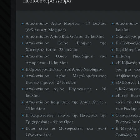
Περισσότερα Άρθρα
Απολυτίκιον Αγίας Μαρίνας - 17 Ιουλίου
Απολυτίκιο
(ψάλλει ο π. Μάξιμος)
Ιουλίου
Απολυτίκιον Αγίου Καλλινίκου -29 Ιουλίου
Ο Διάλογος 
Απολυτίκιον Οσίας Ειρήνης της
Η «Ορθοδοξί
Χρυσοβαλάντου - 28 Ιουλίου
Περί Μαγείας
Απολυτίκιον Οσίου Νικοδήμου του
Η Πίστη
Αγιορείτου -14 Ιουλίου
«H Κιβωτός 
Η Ομολογία Πίστεως του Αγίου Νικοδήμου
για μία ακ
Απολυτίκιον Αγίου Μεγαλομάρτυρος
Αλήθεια της 
Παντελεήμονος -27 Ιουλίου
«Ο Πύρινος Π
Απολυτίκιον Αγίας Παρασκευής - 26
η Κόλαση και
Ιουλίου
«Κατά Ενωτ
Απολυτίκιον Κοιμήσεως της Αγίας Άννης -
κατά του Οι
25 Ιουλίου
των Εκκλησι
Η θαυματουργή εικόνα της Παναγίας της
Οικουμεν
Τριχερούσας - Άγιον Όρος
Ευαγγελίου 
Ποιοι είναι οι Μονοφυσίτες και γιατί
Η Μεγάλη π
λέγονται έτσι
Ορθοδοξίας