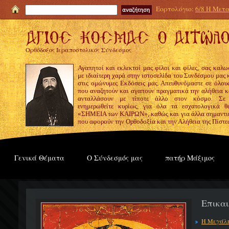
Εορτολόγιο:
6/8 Η Μετα
Ορθόδοξος Ιεραποστολικός Σύνδεσμος
Αγαπητοί και εκλεκτοί μας φίλοι και φίλες, σας καλω
με ιδιαίτερη χαρά στην ιστοσελίδα του Συνδέσμου μας
στις ομώνυμες Εκδόσεις μας. Απευθυνόμαστε σε όλους
που αναζητούν και αγαπούν πραγματικά την αλήθεια κα
ανταλλάσουν με τίποτε άλλο στον κόσμο. Σε
ενημερωθείτε κυρίως, για όλα τα εσχατολογικά θ
«ΣΗΜΕΙΑ των ΚΑΙΡΩΝ», καθώς και για άλλα σημαντι
που αφορούν την Ορθοδοξία και την Αλήθεια της Πίστε
Γενικά Θέματα
Ο Σύνδεσμός μας
πατήρ Μάξιμος
Επικα
Η Μεγάλη