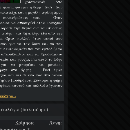
χριστιανούς. Από
ή ηλικία φάνηκε η θερμή πίστη που
διακατείχε και η μεγάλη αγάπη προς
ς συνανθρώπους του. Όταν
άσισε να αποσυρθεί στον μοναχικό
 μοίρασε την περιουσία του σ’ όσους
ν ανάγκη και πήγε λίγο έξω από την
α. Όμως πολλοί ήταν αυτοί που
ιναν για να τον δουν και να τον
ουλευτούν, κάτι που τον εμπόδιζε να
ι απερίσπαστος και να προσεύχεται
ρεμία και ησυχία. Για αυτό το λόγο
 για να μπορέσει να μονάσει,
έφυγε στο Άργος. Εκεί έγινε
χός και έκτισε ένα ναό στο όνομα
Τιμίου Προδρόμου. Σύντομα η φήμη
έφθασε παντού και πολλοί πήγαιναν
σσότερα »
ρτολόγιο (παλαιό ημ.)
/7 Κοίμησις Άννης
προμήτορος *