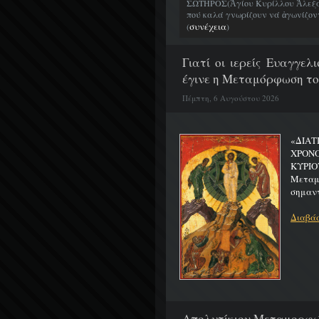
ΣΩΤΗΡΟΣ(Ἁγίου Κυρίλλου Ἀλεξα
πού καλά γνωρίζουν νά ἀγωνίζοντα
συνέχεια
(
)
Γιατί οι ιερείς Ευαγγε
έγινε η Μεταμόρφωση το
Πέμπτη, 6 Αυγούστου 2026
«ΔΙΑΤ
ΧΡΟΝ
ΚΥΡΙΟ
Μεταμο
σημαντ
Διαβάσ
Απολυτίκιον Μεταμορφώσ