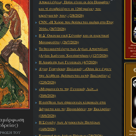
Αποκαλύψεως. Ποίοι είναι οι δύο Προφήτες
και τί συμβολίζουν οι 1260 ημέρες του
κηρύγματός τους; (2/8/2026)
CNN: «Η Χώρα που βρίσκεται ακόμη στο Έτος
2016» (28/7/2026)
Η Δ΄ Οικουμενική Σύνοδος και οι αιρετικοί
Μονοφυσίτες (26/7/2026)
Το θαυμαστό έργο των Αγίων Αποστόλων
(Αγίου Ιωάννου Χρυσοστόμου) (12/7/2026)
Η Αμφίεση των Γυναικών (4/7/2026)
Άγιος Γρηγόριος Παλαμάς: «Όσοι δεν έχουν
την Αλήθεια, βρίσκονται εκτός Εκκλησίας»!
(22/6/2026)
«Μνημονεύετε της Γυναικός Λώτ...»
(20/6/2026)
Η ασέβεια των σημερινών κληρικών στα
Δόγματα και τις Παραδόσεις της Εκκλησίας
(18/6/2026)
εταμόρφωση
Η Σύναξις των Αγιορειτών Πατέρων
νδρείας)
(14/6/2026)
ΟΡΦΩΣΗ ΤΟΥ
Κυριακή των Αγίων Πάντων (7/6/2026)