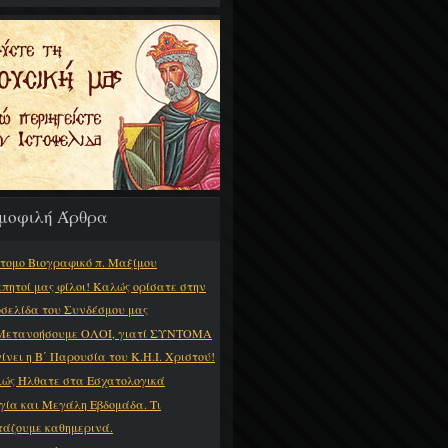
μοφιλή Άρθρα
τομο Βιογραφικό π. Μαξίμου
πητοί μας φίλοι! Καλώς ορίσατε στην
οσελίδα του Συνδέσμου μας
Μετανοήσουμε ΟΛΟΙ, γιατί ΣΥΝΤΟΜΑ
γίνει η Β΄ Παρουσία του Κ.Η.Ι. Χριστού!
ώς Ήλθατε στα Εσχατολογικά
γία και Μεγάλη Εβδομάδα. Τι
τάζουμε καθημερινά.