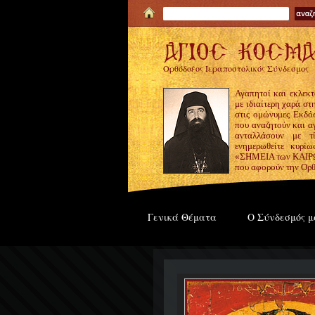
Ορθόδοξος Ιεραποστολικός Σύνδεσμος
Αγαπητοί και εκλεκτ
με ιδιαίτερη χαρά σ
στις ομώνυμες Εκδόσ
που αναζητούν και α
ανταλλάσουν με τ
ενημερωθείτε κυρίω
«ΣΗΜΕΙΑ των ΚΑΙΡΩΝ
που αφορούν την Ορθ
Γενικά Θέματα
Ο Σύνδεσμός μ