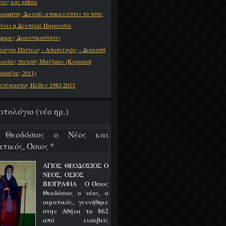
νες και videos
ροφήτης Δανιήλ αποκαλύπτει το πότε
γίνει η Δευτέρα Παρουσία
φορες Δραστηριότητες
λογία Πίστεως - Αποτείχισις - Διακοπή
νωνίας πατρός Μαξίμου (Κυριακή
οδοξίας 2011)
ντίχριστος Ήλθεν 1983,2013
ρτολόγιο (νέο ημ.)
 Θεοδόσιος ο Νέος και
τικός, Όσιος *
ΑΓΙΟΣ ΘΕΟΔΟΣΙΟΣ Ο
ΝΕΟΣ, ΟΣΙΟΣ
ΒΙΟΓΡΑΦΙΑ Ο Όσιος
Θεοδόσιος ο νέος, ο
ιαματικός, γεννήθηκε
στην Αθήνα το 862
από ευσεβείς