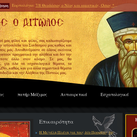
Εορτολόγιο:
7/8 Θεοδόσιος ο Νέος και ιαματικός, Όσιος *
...
οί μας φίλοι και φίλες, σας καλωσορίζουμε
την ιστοσελίδα του Συνδέσμου μας καθώς και
εις μας. Απευθυνόμαστε σε όλους εκείνους
γαπούν πραγματικά την αλήθεια και δεν την
ίποτε άλλο στον κόσμο. Σε μας, θα
ς, για όλα τα εσχατολογικά θέματα, τα
», καθώς και για άλλα σημαντικά θέματα
οδοξία και την Αλήθεια της Πίστεώς μας.
ας
πατήρ Μάξιμος
Αντιαιρετικά
Εσχατολογικά
Επικαιρότητα
Η Μεγάλη Πλάνη για τους δύο Προφήτες της