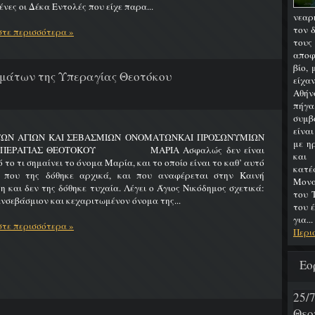
νες οι Δέκα Εντολές που είχε παρα...
νεαρ
τον 
τε περισσότερα »
του
αποφ
βίο,
μάτων της Υπεραγίας Θεοτόκου
είχα
Αθήν
πήγα
συμβ
είνα
ΤΩΝ ΑΓΙΩΝ ΚΑΙ ΣΕΒΑΣΜΙΩΝ ΟΝΟΜΑΤΩΝΚΑΙ ΠΡΟΣΩΝΥΜΙΩΝ
με η
ΥΠΕΡΑΓΙΑΣ ΘΕΟΤΟΚΟΥ ΜΑΡΙΑ Ασφαλώς δεν είναι
και
 το τι σημαίνει το όνομα Μαρία, και το οποίο είναι το καθ’ αυτό
κατ
 που της δόθηκε αρχικά, και που αναφέρεται στην Καινή
Μονα
η και δεν της δόθηκε τυχαία. Λέγει ο Άγιος Νικόδημος σχετικά:
του 
νσεβάσμιον και κεχαριτωμένον όνομα της...
του 
για...
τε περισσότερα »
Περι
Εο
25
Θεο