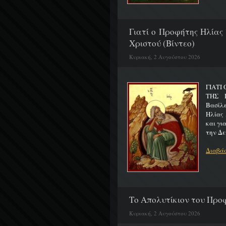
Γιατί ο Προφήτης Ηλίας
Χριστού (Βίντεο)
Κυριακή, 2 Αυγούστου 2026
ΓΙΑΤΙ
ΤΗΣ Π
Βασίλ
Ηλίας 
και γι
την Δε
Διαβάσ
Το Απολυτίκιον του Προφ
Κυριακή, 2 Αυγούστου 2026