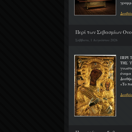
γραμμέ
Διαβάσ
Περί των Σεβασμίων Ονο
Σάββατο, 1 Αυγούστου 2026
ΠΕΡΙ 
ΤΗΣ 
γνωστό
όνομα
Διαθήκ
«Το πα
Διαβάσ