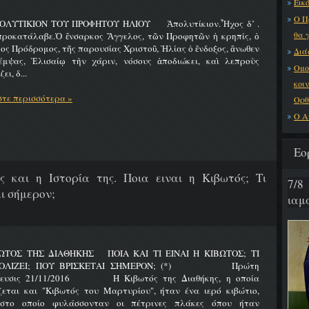
Εικό
Ο Π
ΟΛΥΤΙΚΙΟΝ ΤΟΥ ΠΡΟΦΗΤΟΥ ΗΛΙΟΥ Ἀπολυτίκιον.Ἦχος δ’ .
θα 
προκατάλαβε.Ὁ ἔνσαρκος Ἄγγελος, τῶν Προφητῶν ἡ κρηπίς, ὁ
ος Πρόδρομος, τῆς παρουσίας Χριστοῦ, Ἠλίας ὁ ἔνδοξος, ἄνωθεν
Διά
έμψας, Ἐλισαίῳ τὴν χάριν, νόσους ἀποδιώκει, καὶ λεπροὺς
Ομο
ει, δ...
κοι
τε περισσότερα »
Ορθ
Ο Α
Εο
ς και η Ιστορία της. Ποια ειναι η Κιβωτός; Τι
7/8
ι σήμερον;
ιαμα
ΩΤΟΣ ΤΗΣ ΔΙΑΘΗΚΗΣ ΠΟΙΑ ΚΑΙ ΤΙ ΕΙΝΑΙ Η ΚΙΒΩΤΟΣ; ΤΙ
ΟΛΙΖΕΙ; ΠΟΥ ΒΡΙΣΚΕΤΑΙ ΣΗΜΕΡΟΝ; (*) Πρώτη
ίευσις 21/11/2016 Η Κιβωτός της Διαθήκης, η οποία
ζεται και "Κιβωτός του Μαρτυρίου", ήταν ένα ιερό κιβώτιο,
στο οποίο φυλάσσονταν οι πέτρινες πλάκες όπου ήταν