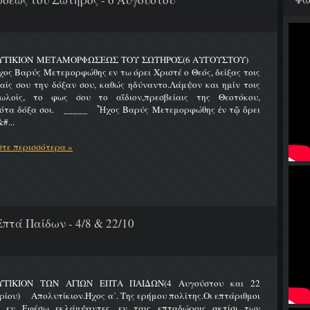
ΥΤΙΚΙΟΝ ΜΕΤΑΜΟΡΦΩΣΕΩΣ ΤΟΥ ΣΩΤΗΡΟΣ(6 ΑΥΓΟΥΣΤΟΥ)
Βαρύς Μετεμορφώθης εν τω όρει Χριστέ ο Θεός, δείξας τοις
ίς σου την δόξαν σου, καθώς ηδύναντο.Λάμψον και ημίν τοις
ωλοίς, το φως σου το αΐδιον,πρεσβείαις της Θεοτόκου,
ότα δόξα σοι. _____ Ἦχος Βαρύς Μετεμορφώθης ἐν τῷ ὄρει
#...
τε περισσότερα »
πτά Παίδων - 4/8 & 22/10
ΤΙΚΙΟΝ ΤΩΝ ΑΓΙΩΝ ΕΠΤΑ ΠΑΙΔΩΝ(4 Αυγούστου και 22
ίου) Απολυτίκιον.Ήχος α΄. Της ερήμου πολίτης.Οι επτάριθμοι
ς εν Εφέσω εκλάμψαντες, εν ταις επταδώροις ακτίσι των