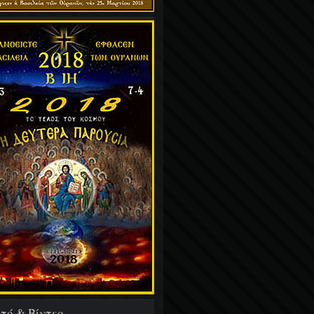
τό & Βίντεο