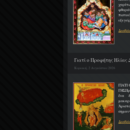
χαρίτ
φθορά
πιστο
εξεγείρ
Διαβάσ
Γιατί ο Προφήτης Ηλίας 
Κυριακή, 2 Αυγούστου 2026
ΓΙΑΤΙ
ΓΗΣΠρ
ἕνα 
μακαρ
Ἀριστ
σημαντ
Διαβάσ