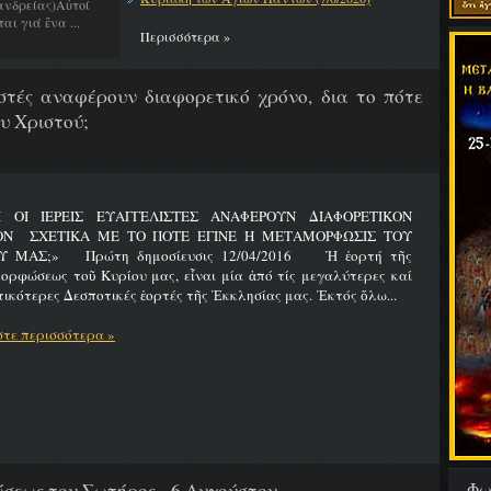
νδρείας)Αὐτοί
ι γιά ἕνα ...
Περισσότερα »
λιστές αναφέρουν διαφορετικό χρόνο, δια το πότε
υ Χριστού;
Ι ΟΙ ΙΕΡΕΙΣ ΕΥΑΓΓΕΛΙΣΤΕΣ ΑΝΑΦΕΡΟΥΝ ΔΙΑΦΟΡΕΤΙΚΟΝ
ΟΝ ΣΧΕΤΙΚΑ ΜΕ ΤΟ ΠΟΤΕ ΕΓΙΝΕ Η ΜΕΤΑΜΟΡΦΩΣΙΣ ΤΟΥ
Υ ΜΑΣ;» Πρώτη δημοσίευσις 12/04/2016 Ἡ ἑορτή τῆς
ρφώσεως τοῦ Κυρίου μας, εἶναι μία ἀπό τίς μεγαλύτερες καί
ικότερες Δεσποτικές ἑορτές τῆς Ἐκκλησίας μας. Ἐκτός ὅλω...
τε περισσότερα »
Φω
εως του Σωτήρος - 6 Αυγούστου