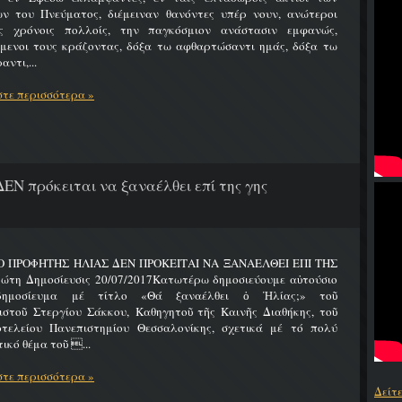
ων του Πνεύματος, διέμειναν θανόντες υπέρ νουν, ανώτεροι
ς χρόνοις πολλοίς, την παγκόσμιον ανάστασιν εμφανώς,
ύμενοι τους κράζοντας, δόξα τω αφθαρτώσαντι ημάς, δόξα τω
αντι,...
τε περισσότερα »
ΔΕΝ πρόκειται να ξαναέλθει επί της γης
 Ο ΠΡΟΦΗΤΗΣ ΗΛΙΑΣ ΔΕΝ ΠΡΟΚΕΙΤΑΙ ΝΑ ΞΑΝΑΕΛΘΕΙ ΕΠΙ ΤΗΣ
ώτη Δημοσίευσις 20/07/2017Κατωτέρω δημοσιεύουμε αὐτούσιο
δημοσίευμα μέ τίτλο «Θά ξαναέλθει ὁ Ἠλίας;» τοῦ
ιστοῦ Στεργίου Σάκκου, Καθηγητοῦ τῆς Καινῆς Διαθήκης, τοῦ
οτελείου Πανεπιστημίου Θεσσαλονίκης, σχετικά μέ τό πολύ
ικό θέμα τοῦ ...
τε περισσότερα »
Δείτ