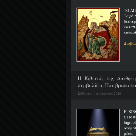
ΤΟ ΑΠ
Ταχύ 
δεύτερ
καταπ
καθαρίζ
Διαβάσ
H Κιβωτός της Διαθήκη
συμβολίζει; Που βρίσκετα
Σάββατο, 1 Αυγούστου 2026
Η ΚΙΒ
ΣΥΜΒ
δημοσ
ονομά
μέσα 