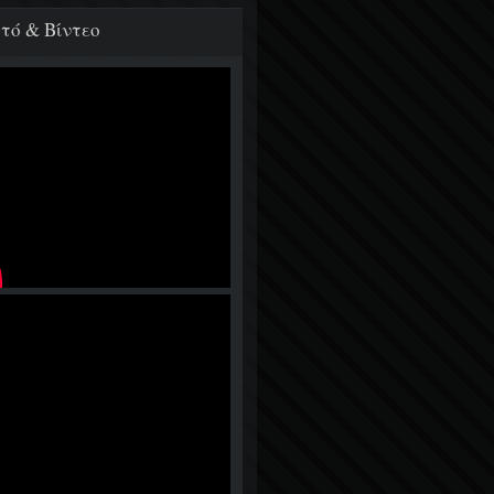
τό & Βίντεο