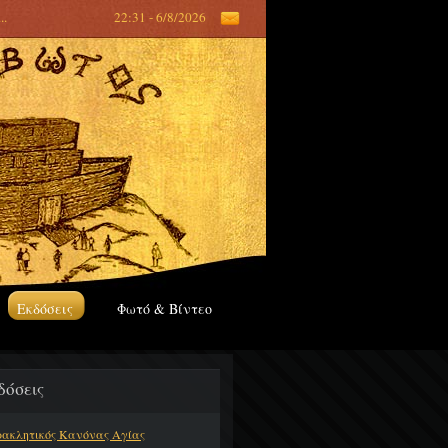
...
22:31 - 6/8/2026
Εκδόσεις
Φωτό & Βίντεο
δόσεις
ακλητικός Κανόνας Αγίας