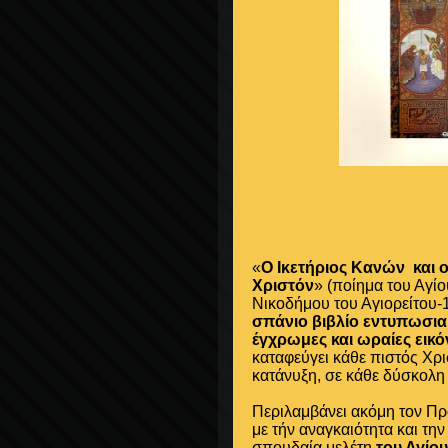
«
Ο Ικετήριος Κανών
και 
Χριστόν
» (ποίημα του Αγίο
Νικοδήμου του Αγιορείτου-1
σπάνιο βιβλίο εντυπωσια
έγχρωμες και ωραίες εικό
καταφεύγει κάθε πιστός Χρι
κατάνυξη, σε κάθε δύσκολη 
Περιλαμβάνει ακόμη τον Πρ
με τήν αναγκαιότητα και τη
σπουδαία μελέτη
του Αγίο
υ