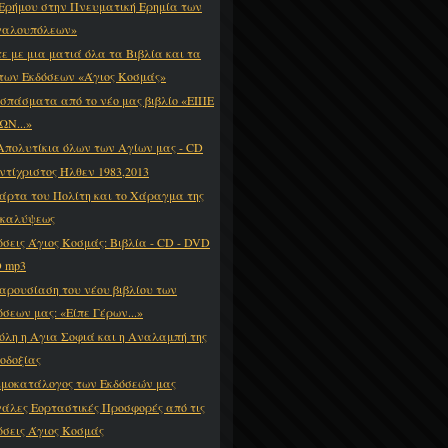
 Ερήμου στην Πνευματική Ερημία των
αλουπόλεων»
τε με μια ματιά όλα τα Βιβλία και τα
των Εκδόσεων «Άγιος Κοσμάς»
σπάσματα από το νέο μας βιβλίο «ΕΙΠΕ
ΩΝ...»
Απολυτίκια όλων των Αγίων μας - CD
ντίχριστος Ήλθεν 1983,2013
άρτα του Πολίτη και το Χάραγμα της
καλύψεως
όσεις Άγιος Κοσμάς: Βιβλία - CD - DVD
D mp3
αρουσίαση του νέου βιβλίου των
όσεων μας: «Είπε Γέρων...»
όλη η Αγια Σοφιά και η Αναλαμπή της
οδοξίας
ιμοκατάλογος των Εκδόσεών μας
άλες Εορταστικές Προσφορές από τις
όσεις Άγιος Κοσμάς