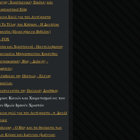
ργης: Χριστιανικές Εικόνες και
λησιαστικά Είδη
κινο Χαλί για τον Αντίχριστο
8 Το Τέλος του Κόσμου - Η Δευτέρα
ουσία (Περιεχόμενα Βιβλίου)
 - FOX
αίοι και Χριστιανοί - Παντελεήμονος
ανικόλα Μητροπολίτου Κορίνθου
ατροκοσμάς: Βίος - Διδαχές -
φητείες
Σύμβολον της Πίστεως - Ελένης
μούλου
εοπνευστία της Παλαιάς Διαθήκης
ριος Κανών και Χαιρετισμοί εις τον
ον Ημών Ιησούν Χριστόν
κινο χαλί για τον Αντίχριστο - π. Δαυίδ
λικα
άκυρος - Ο Βίος και τα θαύματα των
ων Κύρου και Ιωάννου (Ιωάννου