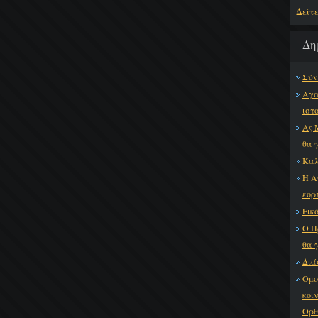
Δείτ
Δη
Σύν
Αγα
ιστ
Ας 
θα 
Καλ
Η Α
εορ
Εικό
Ο Π
θα 
Διά
Ομο
κοι
Ορθ