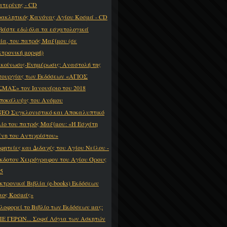
ατερίνης - CD
ακλητικός Κανόνας Αγίου Κοσμά - CD
βάστε εδώ όλα τα εσχατολογικά
λία, του πατρός Μαξίμου (σε
κτρονική μορφή)
κοίνωσις-Ενημέρωσις: Αναστολή της
τουργίας των Εκδόσεων «ΑΓΙΟΣ
ΜΑΣ» τον Ιανουάριο του 2018
ποκάλυψις του Ανόμου
ΝΕΟ Συγκλονιστικό και Αποκαλυπτικό
λίο του πατρός Μαξίμου: «Η Εσχάτη
νη του Αντιχρίστου»
φητείες και Διδαχές του Αγίου Νείλου -
κδοτον Χειρόγραφον του Αγίου Όρους
15
κτρονικά Βιβλία (e-books) Εκδόσεων
ιος Κοσμάς»
λοφορεί το Βιβλίο των Εκδόσεων μας:
ΠΕ ΓΕΡΩΝ... Σοφά Λόγια των Ασκητών