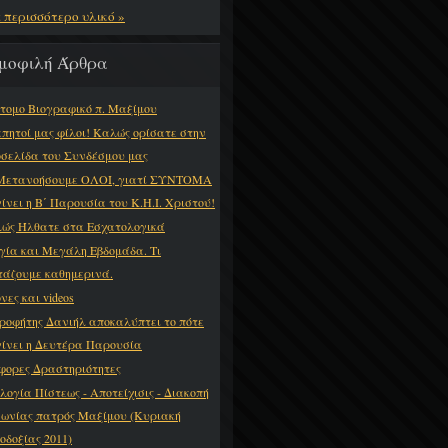
ε περισσότερο υλικό »
μοφιλή Άρθρα
τομο Βιογραφικό π. Μαξίμου
πητοί μας φίλοι! Καλώς ορίσατε στην
οσελίδα του Συνδέσμου μας
Μετανοήσουμε ΟΛΟΙ, γιατί ΣΥΝΤΟΜΑ
γίνει η Β΄ Παρουσία του Κ.Η.Ι. Χριστού!
ώς Ήλθατε στα Εσχατολογικά
γία και Μεγάλη Εβδομάδα. Τι
τάζουμε καθημερινά.
νες και videos
ροφήτης Δανιήλ αποκαλύπτει το πότε
γίνει η Δευτέρα Παρουσία
φορες Δραστηριότητες
λογία Πίστεως - Αποτείχισις - Διακοπή
νωνίας πατρός Μαξίμου (Κυριακή
οδοξίας 2011)