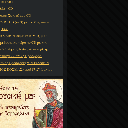
ρτούνα)
ίδα - CD
 Άκου Χριστέ μου CD
DVD - CD (mp3) με ομιλίες του π.
ίμου
άλογος Εκπομπών π. Μαξίμου
μηθευτείτε τώρα το CD με την
άκληση της Αγίας Αικατερίνης
στουγεννιάτικη Προσφορά
άλες Προσφορές των Εκδόσεων
ΙΟΣ ΚΟΣΜΑΣ» από 17-27 Ιουλίου