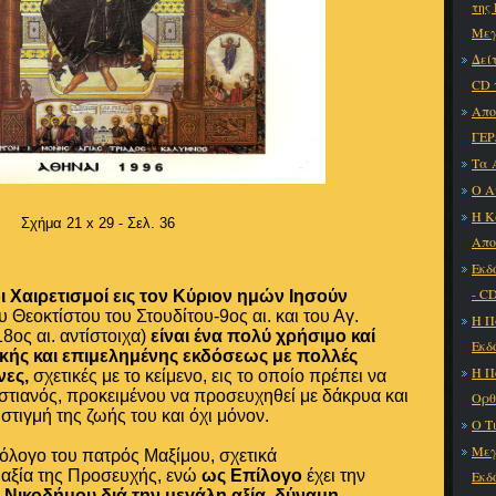
της
Μεγ
Δεί
CD 
Απο
ΓΕΡ
Τα 
Ο Α
Η Κ
Σχήμα 21 x 29 - Σελ. 36
Απο
Εκδ
- C
οι Χαιρετισμοί εις τον Κύριον ημών Ιησούν
υ Θεοκτίστου του Στουδίτου-9ος αι. και του Αγ.
Η Π
8ος αι. αντίστοιχα)
είναι ένα πολύ χρήσιμο καί
Εκδ
κής και επιμελημένης εκδόσεως με πολλές
Η Π
νες,
σχετικές με το κείμενο, εις το οποίο πρέπει να
στιανός, προκειμένου να προσευχηθεί με δάκρυα και
Ορθ
στιγμή της ζωής του και όχι μόνον.
Ο Τ
Μεγ
όλογο του πατρός Μαξίμου, σχετικά
ν αξία της Προσευχής, ενώ
ως Επίλογο
έχει την
Εκδ
 Νικοδήμου διά την μεγάλη αξία, δύναμη