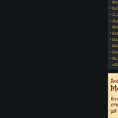
Φου
Πυξ
17.
18. 
Μαξ
Κατ
Προ
Παρ
Χρι
Μεγ
«ΑΓ