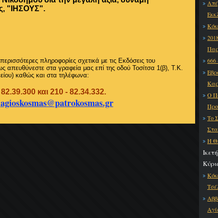
Απέ
ς, "ΙΗΣΟΥΣ".
Εκκ
Κόκ
201
Παρ
666
 περισσότερες πληροφορίες σχετικά με τις Εκδόσεις του
 απευθύνεστε στα γραφεία μας επί της οδού Τοσίτσα 1(β), Τ.Κ.
Εβρ
είου) καθώς και στα τηλέφωνα:
Καρ
 82.39.300 και 210 - 82.34.332.
Ο Π
:
agioskosmas@patrokosmas.gr
Προ
Το 
Στα
Η Θ
Ικετή
Κύρι
Κόκ
Τσέ
Αββ
Αγί