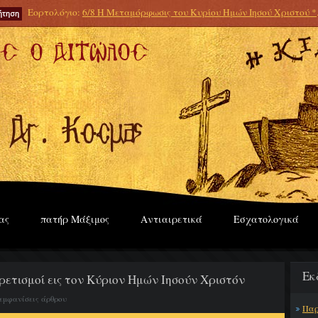
Εορτολόγιο:
6/8 Η Μεταμόρφωσις του Κυρίου Ημών Ιησού Χριστού *
ας
πατήρ Μάξιμος
Αντιαιρετικά
Εσχατολογικά
Εκ
ρετισμοί εις τον Κύριον Ημών Ιησούν Χριστόν
 εμφανίσεις άρθρου
Παρ