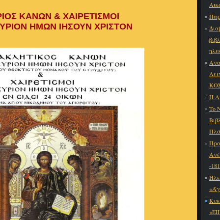
Αικ
ΡΙΟΣ ΚΑΝΩΝ & ΧΑΙΡΕΤΙΣΜΟΙ
Παρ
ΚΥΡΙΟΝ ΗΜΩΝ ΙΗΣΟΥΝ ΧΡΙΣΤΟΝ
Δια
βιβ
ηλε
Ανα
Λει
ΚΟΣ
Η Α
Το 
Βιβ
Πλά
Προ
Ανέ
-18
Ηλε
«Άγ
Κυκ
«ΕΙ